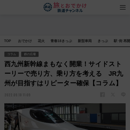
TOP
おでかけ
花火
青春18きっぷ
新型車両
きっぷ
駅･街 再
コラム
鉄の広場
西九州新幹線まもなく開業！サイドスト
ーリーで売り方、乗り方を考える JR九
州が目指すはリピーター確保【コラム】
2022.09.18 11:09