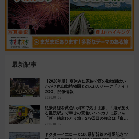
最新記事
【2026年版】夏休みに家族で夜の動物園はい
かが？東山動植物園＆のんほいパーク「ナイト
ZOO」開催情報
2026.08.07
絶景路線を黄色い列車で気まま旅、「海が見え
る難読駅」で幸せの黄色いハンカチに願いを
「新・鉄道ひとり旅」279回目の舞台は「島原
鉄道」
2026.08.07
ドクターイエロー＆500系新幹線の引退記念ツ