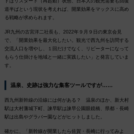
ドはリスタート（再起動）状態、日本人の観光需要も回復
道半ばという現状を考えれば、開業効果をマックスに高め
る戦略が求められます。
JR九州の古宮洋二社長も、2022年９月９日の東京会見
で、「開業効果を最大化したい。観光で西九州を訪問する
交流人口を増やし、１回だけでなく、リピーターになって
もらう仕掛けを地域と一緒に実践したい」と発言していま
す。
温泉、史跡は強力な集客ツールですが……
西九州新幹線の沿線には何がある？ 温泉のほか、新大村
駅は大村藩城下町、諫早駅は諫早公園眼鏡橋、県都・長崎
駅は出島やグラバー園などがヒットしました。
確かに、「新幹線が開業したら佐賀・長崎に行ってみよ