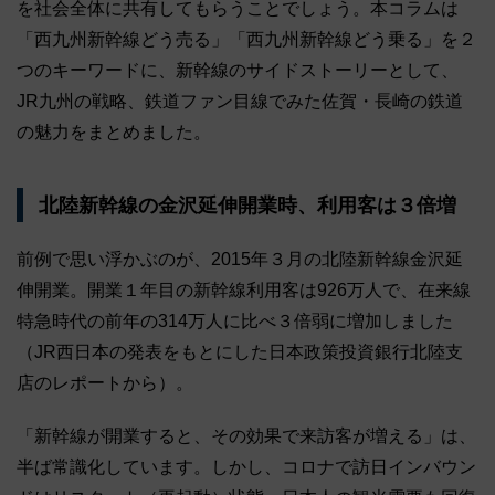
を社会全体に共有してもらうことでしょう。本コラムは
「西九州新幹線どう売る」「西九州新幹線どう乗る」を２
つのキーワードに、新幹線のサイドストーリーとして、
JR九州の戦略、鉄道ファン目線でみた佐賀・長崎の鉄道
の魅力をまとめました。
北陸新幹線の金沢延伸開業時、利用客は３倍増
前例で思い浮かぶのが、2015年３月の北陸新幹線金沢延
伸開業。開業１年目の新幹線利用客は926万人で、在来線
特急時代の前年の314万人に比べ３倍弱に増加しました
（JR西日本の発表をもとにした日本政策投資銀行北陸支
店のレポートから）。
「新幹線が開業すると、その効果で来訪客が増える」は、
半ば常識化しています。しかし、コロナで訪日インバウン