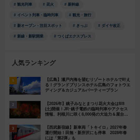
観光列車
花火
新幹線
イベント列車・臨時列車
観光・旅行
新オープン・注目スポット
きっぷ
ダイヤ改正
新線・新駅開業
つくばエクスプレス
人気ランキング
【広島】瀬戸内海を望むリゾートホテルで叶え
る！グランドプリンスホテル広島のフォトウエ
ディング＆カジュアルパーティープラン
【2026年】銚子みなとまつり花火大会は8/8
(土)開催！JR･銚子電鉄の臨時列車やアクセス
情報、利根川に咲く8,000発の大迫力＆屋台を
満喫
【西武新宿線】新車両「トキイロ」2027年春
運行開始！田無・新所沢にも停車 2028年春
には「第2弾」も