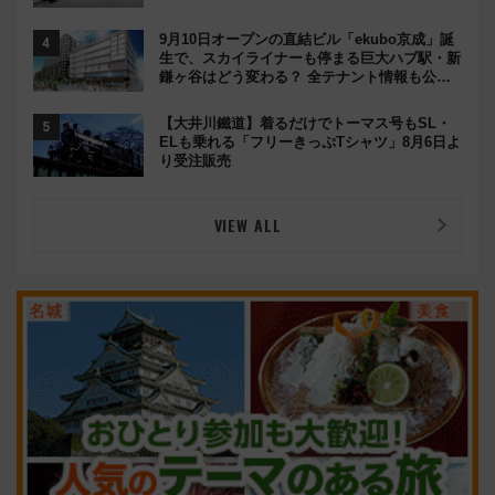
9月10日オープンの直結ビル「ekubo京成」誕
生で、スカイライナーも停まる巨大ハブ駅・新
鎌ヶ谷はどう変わる？ 全テナント情報も公
開！
【大井川鐵道】着るだけでトーマス号もSL・
ELも乗れる「フリーきっぷTシャツ」8月6日よ
り受注販売
VIEW ALL