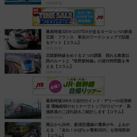
2026.06.16
始
最高時速320キロのTGVが走るヨーロッパの鉄道
王国・フランス 東京のワークショップで話題
をゲット【コラム】
2025.09.15
北陸新幹線をめぐる２つの課題 揺れる敦賀以
西のルートと〝長野新幹線〟の貸付料問題を考
える【コラム】
2026.01.03
最高時速160キロ走行のインド・デリーの近郊鉄
道 運輸総研のセミナーでトップがスピーチ 高
速鉄道のこぼれ話もご紹介します【コラム】
2026.03.06
廃止から26年、新潟交通線の電車が今、よみが
える 「走れ！かぼちゃ電車2025」を現地取材
【コラム】