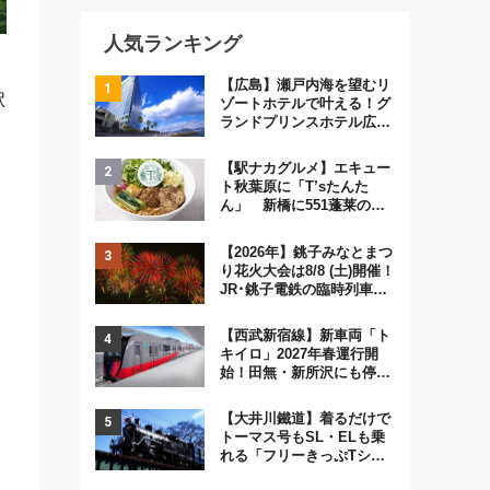
人気ランキング
【広島】瀬戸内海を望むリ
駅
ゾートホテルで叶える！グ
ランドプリンスホテル広島
のフォトウエディング＆カ
ジュアルパーティープラン
【駅ナカグルメ】エキュー
ト秋葉原に「T’sたんた
ん」 新橋に551蓬莱の
DNAを継ぐ「東京豚饅」、
オムライス専門店「肉とた
【2026年】銚子みなとまつ
まご」新グルメ続々登場！
り花火大会は8/8 (土)開催！
【2026年8月】
JR･銚子電鉄の臨時列車や
アクセス情報、利根川に咲
く8,000発の大迫力＆屋台
【西武新宿線】新車両「ト
を満喫
キイロ」2027年春運行開
始！田無・新所沢にも停
車 2028年春には「第2
弾」も
【大井川鐵道】着るだけで
トーマス号もSL・ELも乗
れる「フリーきっぷTシャ
ツ」8月6日より受注販売