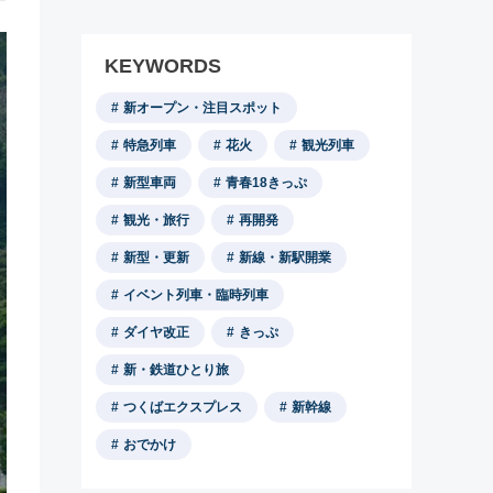
KEYWORDS
新オープン・注目スポット
特急列車
花火
観光列車
新型車両
青春18きっぷ
観光・旅行
再開発
新型・更新
新線・新駅開業
イベント列車・臨時列車
ダイヤ改正
きっぷ
新・鉄道ひとり旅
つくばエクスプレス
新幹線
おでかけ