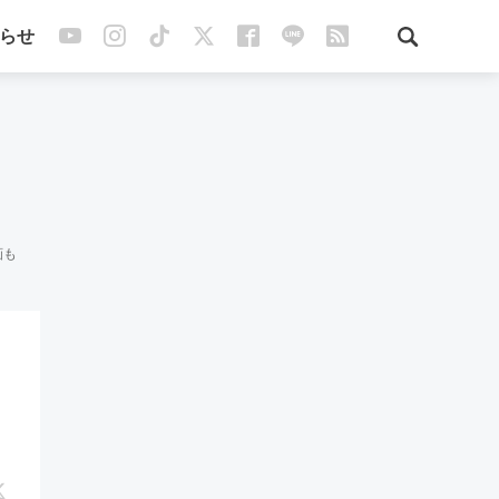
らせ
画も