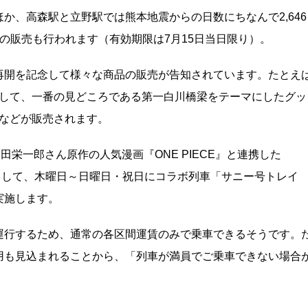
か、高森駅と立野駅では熊本地震からの日数にちなんで2,646
の販売も行われます（有効期限は7月15日当日限り）。
再開を記念して様々な商品の販売が告知されています。たとえ
品として、一番の見どころである第一白川橋梁をテーマにしたグッ
」などが販売されます。
田栄一郎さん原作の人気漫画『ONE PIECE』と連携した
一環として、木曜日～日曜日・祝日にコラボ列車「サニー号トレイ
実施します。
運行するため、通常の各区間運賃のみで乗車できるそうです。
用も見込まれることから、「列車が満員でご乗車できない場合