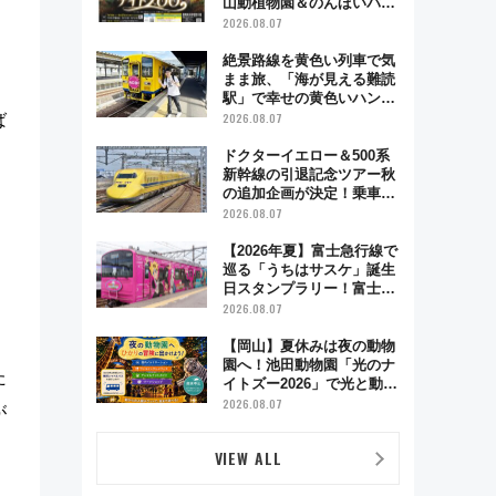
山動植物園＆のんほいパー
ク「ナイトZOO」開催情報
2026.08.07
絶景路線を黄色い列車で気
まま旅、「海が見える難読
駅」で幸せの黄色いハンカ
チに願いを 「新・鉄道ひ
2026.08.07
ば
とり旅」279回目の舞台は
「島原鉄道」
ドクターイエロー＆500系
新幹線の引退記念ツアー秋
の追加企画が決定！乗車体
験やグッズ・ホテル情報ま
2026.08.07
とめ
【2026年夏】富士急行線で
巡る「うちはサスケ」誕生
日スタンプラリー！富士急
ハイランド限定グルメ＆グ
2026.08.07
ッズ徹底ガイド
【岡山】夏休みは夜の動物
園へ！池田動物園「光のナ
た
イトズー2026」で光と動物
が彩る特別な夜
2026.08.07
が
VIEW ALL