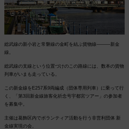
総武線の新小岩と常磐線の金町を結ぶ貨物線―――新金
線。
総武線の支線という位置づけのこの路線には、数本の貨物
列車がいまも走っている。
この新金線をE257系9両編成（団体専用列車）に乗って行
く、「第3回新金線旅客化祈念号宇都宮ツアー」の参加者
を募集中。
主催は葛飾区内でボランティア活動を行う非営利団体 新
金線実現の会。