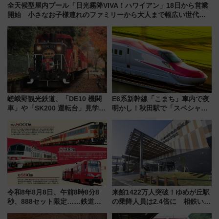
全天候型屋内プール「日光霧降VIVA！ハワイアン」18日から営業
開始 小さなお子様連れのファミリーから大人まで幅広い世代が
一日中楽しる夏のリゾートを楽しんで
嵯峨野観光鉄道、「DE10 機関
E6系新幹線「こまち」車内で夜
車」や「SK200 運転台」見学ツ
明かし！秋田駅で「スペシャル
アーを開催！ ラストランイベン
ナイト」8月開催、料金や予約方
トの一環で激レア体験できちゃ
法は？
うかも 参加方法やスケジュール
をご紹介
令和8年8月8日、午前8時8分8
来館1422万人突破！ゆめが丘駅
秒、888セット限定……鉄道各
の乗降人員は2.4倍に 相鉄いず
社の「8・8・8」な記念きっぷ
み野線「ゆめが丘ソラトス」2周