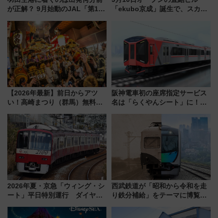
が正解？ 9月始動のJAL「第1タ
「ekubo京成」誕生で、スカイ
ーミナル北側サテライト」は徒
ライナーも停まる巨大ハブ駅・
歩1キロ超え！ 知っておきたい
新鎌ヶ谷はどう変わる？ 全テナ
変更点まとめ
ント情報も公開！
【2026年最新】前日からアツ
阪神電車初の座席指定サービス
い！高崎まつり（群馬）無料観
名は「らくやんシート」に！新
覧エリアから初開催100人みこ
型3000系で大阪梅田～山陽姫路
しまで
を快適移動
2026年夏・京急「ウィング・シ
西武鉄道が「昭和から令和を走
ート」平日特別運行 ダイヤ・
り鉄分補給」をテーマに博覧会
乗車方法を解説！2階建てバスや
を実施！くすのきホールで8月
三浦海岸を堪能できるお出かけ
14日から 新車両「トキイロ」体