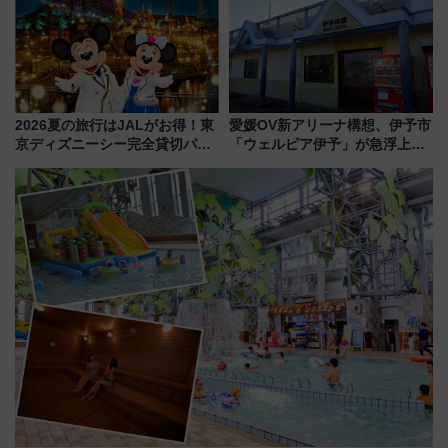
プランもご紹介
験ブースも アクセスや申込方法
を解説
2026夏の旅行はJALがお得！東
愛媛OV新アリーナ構想、伊予市
京ディズニーシー完全貸切パー
「ウェルピア伊予」が急浮上！
ティー招待券が当たるキャンペ
サイボウズ青野社長の参加表明
ーン始まる 条件は「夏の国内
で探る鉄道アクセスの未来
線に2回搭乗」