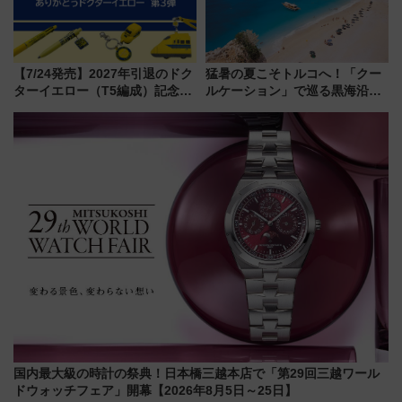
【7/24発売】2027年引退のドク
猛暑の夏こそトルコへ！「クー
ターイエロー（T5編成）記念グ
ルケーション」で巡る黒海沿岸
ッズ7種が登場！ 新幹線車内放
やエーゲ海の避暑リゾート 関
送の目覚まし時計など通販・販
連検索数が前年比237％増、ナ
売店舗まとめ
ショジオも認める『2026年に訪
れるべき世界の旅先』
国内最大級の時計の祭典！日本橋三越本店で「第29回三越ワール
ドウォッチフェア」開幕【2026年8月5日～25日】