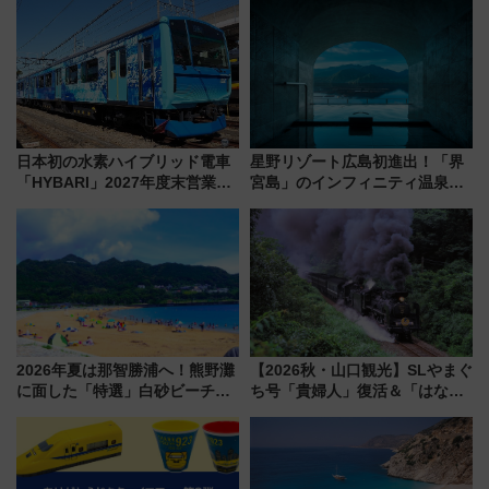
日本初の鉄道デザイン
族旅行！ 深夜の正丸トンネル探
検や特急ラビューも
日本初の水素ハイブリッド電車
星野リゾート広島初進出！「界
「HYBARI」2027年度末営業運
宮島」のインフィニティ温泉と
転へ 鉄道・発電・まちづくり
古式サウナ「石風呂」を大解剖
で水素利活用が加速
宿泊料金・アクセスは？（2026
年7月23日開業）
2026年夏は那智勝浦へ！熊野灘
【2026秋・山口観光】SLやまぐ
に面した「特選」白砂ビーチは
ち号「貴婦人」復活＆「はなあ
必見 「第17回那智勝浦町花火大
かり」初走行区間も！山口DCの
会」は8月11日開催！
注目観光列車まとめ きっぷの取
り方は？