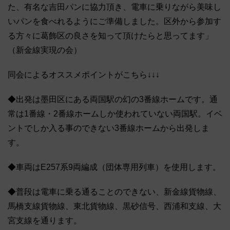
た、有名な吉田パンに協力頂き、電車に乗りながら美味し
いパンを食べれるようにご準備しました。区外から参加す
る方々に葛飾区の良さを知って頂けたらと思ってます」
（新金線実現の会）
同会によるオススメポイントがこちら↓↓↓
◆出発は墨田区にある両国駅の幻の3番線ホームです。通
常は1番線・2番線ホームしか使われていない両国駅。イベ
ントでしか入る事のできない3番線ホームから出発しま
す。
◆車両はE257系9両編成（団体専用列車）を使用します。
◆普段は電車に乗る通ることのできない、新金線貨物線、
馬橋支線貨物線、東北貨物線、黒砂信号、西浦和支線、大
宮支線を通ります。