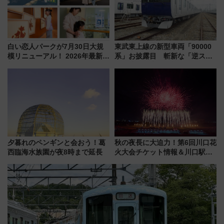
白い恋人パークが7月30日大規
東武東上線の新型車両「90000
模リニューアル！ 2026年最新の
系」お披露目 斬新な「逆スラ
新エリア・工場見学の見どころ
ント式」の先頭形状と明るく開
と料金・アクセスを徹底解説
放的な車内空間に注目、デビュ
（札幌市）
ーは9月
夕暮れのペンギンと会おう！葛
秋の夜長に大迫力！第6回川口花
西臨海水族園が夜8時まで延長
火大会チケット情報＆川口駅か
らのアクセスガイド