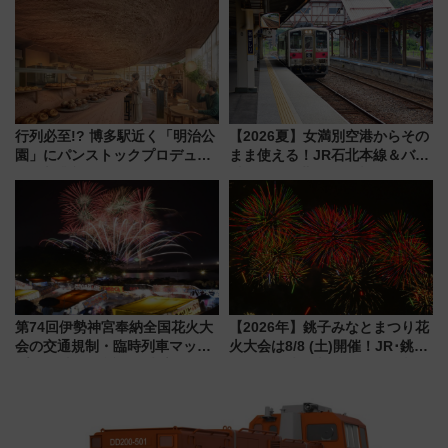
たち
年祭にそうにゃん＆DB.スター
マンが登場
行列必至!? 博多駅近く「明治公
【2026夏】女満別空港からその
園」にパンストックプロデュー
まま使える！JR石北本線＆バス
スの新業態『Land Bageri』8/7
乗り放題「北見・網走周遊フリ
オープン 秋からはビストロ営業
ーパス」でおトクに道東観光
も！
（8/3発売）
第74回伊勢神宮奉納全国花火大
【2026年】銚子みなとまつり花
会の交通規制・臨時列車マッ
火大会は8/8 (土)開催！JR･銚子
プ！JR東海・近鉄で快適にアク
電鉄の臨時列車やアクセス情
セス
報、利根川に咲く8,000発の大迫
力＆屋台を満喫