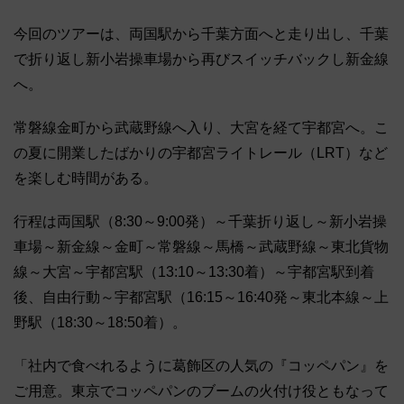
今回のツアーは、両国駅から千葉方面へと走り出し、千葉
で折り返し新小岩操車場から再びスイッチバックし新金線
へ。
常磐線金町から武蔵野線へ入り、大宮を経て宇都宮へ。こ
の夏に開業したばかりの宇都宮ライトレール（LRT）など
を楽しむ時間がある。
行程は両国駅（8:30～9:00発）～千葉折り返し～新小岩操
車場～新金線～金町～常磐線～馬橋～武蔵野線～東北貨物
線～大宮～宇都宮駅（13:10～13:30着）～宇都宮駅到着
後、自由行動～宇都宮駅（16:15～16:40発～東北本線～上
野駅（18:30～18:50着）。
「社内で食べれるように葛飾区の人気の『コッペパン』を
ご用意。東京でコッペパンのブームの火付け役ともなって