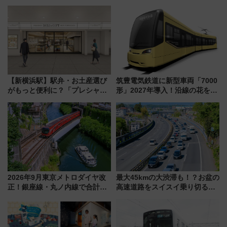
【新横浜駅】駅弁・お土産選び
筑豊電気鉄道に新型車両「7000
がもっと便利に？「プレシャス
形」2027年導入！沿線の花をイ
デリ＆ギフト新横浜」がオープ
メージしたイエローを採用 車
ン 場所や営業時間・限定弁当
内は落ち着いたゆとりある空間
を紹介
に
2026年9月東京メトロダイヤ改
最大45kmの大渋滞も！？お盆の
正！銀座線・丸ノ内線で合計
高速道路をスイスイ乗り切る快
212本の大増発、混雑緩和に期
適ドライブ術
待