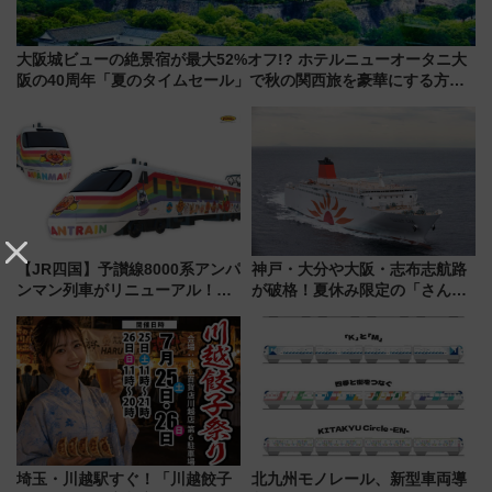
大阪城ビューの絶景宿が最大52%オフ!? ホテルニューオータニ大
阪の40周年「夏のタイムセール」で秋の関西旅を豪華にする方法
（8月20日まで！）
【JR四国】予讃線8000系アンパ
神戸・大分や大阪・志布志航路
ンマン列車がリニューアル！内
が破格！夏休み限定の「さんふ
外装デザイン公開 デビューは
らわあスペシャルセール」スタ
今年12月
ート 夕朝食ビュッフェ付きで
快適な船旅はいかが？
埼玉・川越駅すぐ！「川越餃子
北九州モノレール、新型車両導