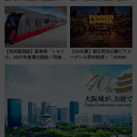
増発･浅草線臨時ダイヤ･スカイ
乗り切る「アクティブパス」で
ツリー駅の規制まとめ 7/25開催
夏休みをお得に楽しむ！
（2026年）
【西武新宿線】新車両「トキイ
【2026夏】都立明治公園ビアガ
ロ」2027年春運行開始！田無・
ーデン＆野外映画！「SUMMER
新所沢にも停車 2028年春には
LOUNGE」のアクセスと上映ス
「第2弾」も
ケジュール 夜風とビール、映画
を満喫！