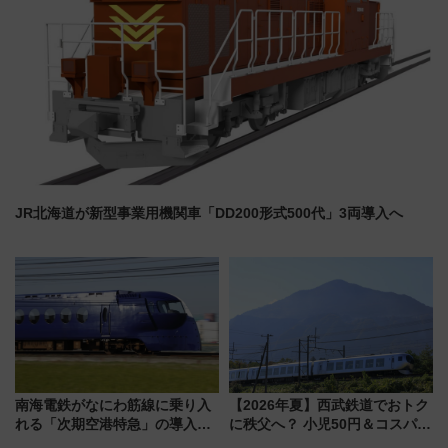
JR北海道が新型事業用機関車「DD200形式500代」3両導入へ
南海電鉄がなにわ筋線に乗り入
【2026年夏】西武鉄道でおトク
れる「次期空港特急」の導入を
に秩父へ？ 小児50円＆コスパ最
決定！ピニンファリーナによる
強きっぷで「安・近・短」な家