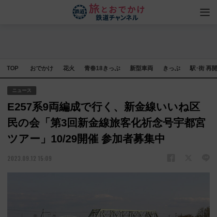
TOP
おでかけ
花火
青春18きっぷ
新型車両
きっぷ
駅･街 再
ニュース
E257系9両編成で行く、新金線いいね区
民の会「第3回新金線旅客化祈念号宇都宮
ツアー」10/29開催 参加者募集中
2023.09.12 15:09