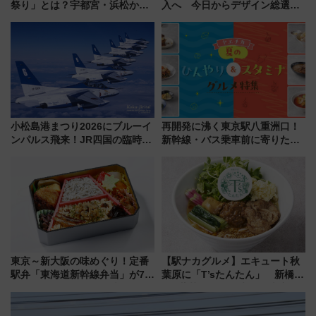
祭り」とは？宇都宮・浜松から
入へ 今日からデザイン総選挙
ご当地和牛まで全国の人気餃子
始まる
を食べ比べ【7月25日・26日開
催】
小松島港まつり2026にブルーイ
再開発に沸く東京駅八重洲口！
ンパルス飛来！JR四国の臨時ダ
新幹線・バス乗車前に寄りたい
イヤや駐車場予約を徹底解説
「ヤエチカ」2026年夏の「ひん
やり＆スタミナグルメ」6選【新
店舗も！】
東京～新大阪の味めぐり！定番
【駅ナカグルメ】エキュート秋
駅弁「東海道新幹線弁当」が7月
葉原に「T’sたんたん」 新橋に
21日にリニューアル発売
551蓬莱のDNAを継ぐ「東京豚
饅」、オムライス専門店「肉と
たまご」新グルメ続々登場！