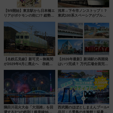
【9/9開始】東京駅から日本橋エ
浅草→下今市ノンストップ！？
リアがポケモンの街に!? 総勢
東武100系スペーシアがブルー
100匹以上が出現「レジェンド
リボン賞35周年記念で「デビュ
リサーチ」本格謎解き・グッズ
ー当時の停車駅」を再現 運転
情報まとめ
時刻や特急券の買い方を紹介
【名鉄広見線】新可児～御嵩間
【2026年最新】新潟駅の再開発
が2029年4月に廃止へ 存続協
はいつ完成？ 万代広場全面完成
議終了で100年の歴史に幕
から「にいがた2キロ」・古町再
開発、バスタ新潟構想まで徹底
解説！
隅田川花火大会「大混雑」を回
西武園のほぼとしまえんプール×
避する3つの鉄則！銀座線96本
品川・八景島の水族館！猛暑を