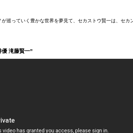
ノが巡っていく豊かな世界を夢見て、セカストウ賢一は、セカ
優 滝藤賢一”