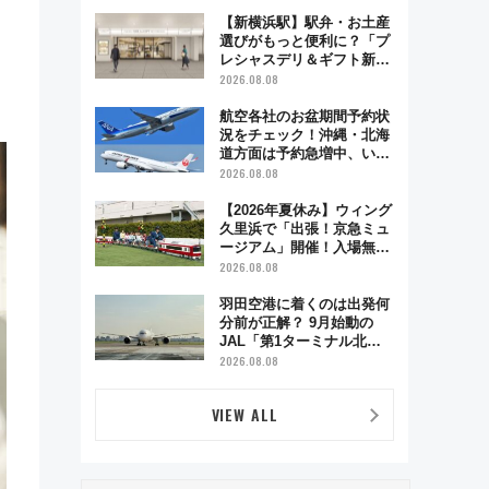
で味わう近江牛や伝統文化
の特別コラボ
【新横浜駅】駅弁・お土産
。
選びがもっと便利に？「プ
レシャスデリ＆ギフト新横
浜」がオープン 場所や営
2026.08.08
業時間・限定弁当を紹介
航空各社のお盆期間予約状
況をチェック！沖縄・北海
道方面は予約急増中、いま
から狙うべき日は？
2026.08.08
【2026年夏休み】ウィング
久里浜で「出張！京急ミュ
ージアム」開催！入場無料
でスタンプラリーや子ども
2026.08.08
制服撮影も
羽田空港に着くのは出発何
分前が正解？ 9月始動の
JAL「第1ターミナル北側
サテライト」は徒歩1キロ
2026.08.08
超え！ 知っておきたい変更
点まとめ
VIEW ALL