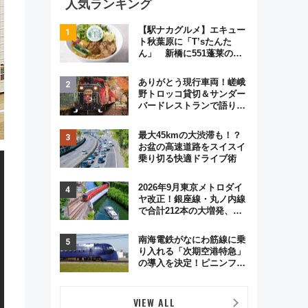
人気ランキング
【駅ナカグルメ】エキュー
ト秋葉原に「T’sたんた
ん」 新橋に551蓬莱の
DNAを継ぐ「東京豚饅」、
オムライス専門店「肉とた
ありがとう現行車両！嵯峨
まご」新グルメ続々登場！
野トロッコ貸切＆サンダー
【2026年8月】
バードレストランで語り合
う秋の京都 斉藤雪乃＆福
原トシヒロと行く！9月13
最大45kmの大渋滞も！？
日「京都の鉄道満喫ツア
お盆の高速道路をスイスイ
ー」開催
乗り切る快適ドライブ術
2026年9月東京メトロダイ
ヤ改正！銀座線・丸ノ内線
で合計212本の大増発、混
雑緩和に期待
南海電鉄がなにわ筋線に乗
り入れる「次期空港特急」
の導入を決定！ピニンファ
リーナによる日本初の鉄道
デザイン
VIEW ALL