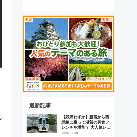
最新記事
【残席わずか】新宿から西
グ
武線に乗って滋賀の美食フ
レンチを堪能？ 大人気レス
トラン列車「52席の至福」
2026.08.08