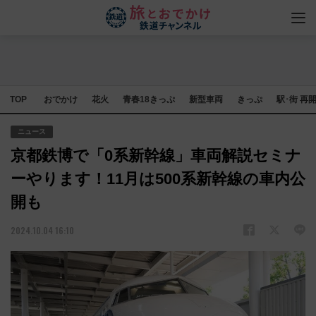
TOP
おでかけ
花火
青春18きっぷ
新型車両
きっぷ
駅･街 再
ニュース
京都鉄博で「0系新幹線」車両解説セミナ
ーやります！11月は500系新幹線の車内公
開も
2024.10.04 16:10