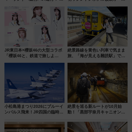
トクな1Dayパスで夏のプールと
ン直前「ゆりかもめ運転台付き
推し活を楽しもう！（2026年
客室」や海鮮丼が人気の朝食ビ
8/1～31）
ュッフェを現地レポ
JR東日本×櫻坂46の大型コラボ
絶景路線を黄色い列車で気まま
「櫻坂46と、鉄道で旅しよ
旅、「海が見える難読駅」で幸
う。」が7月20日より始動！新
せの黄色いハンカチに願いを
潟・長野・庄内へ
「新・鉄道ひとり旅」279回目
の舞台は「島原鉄道」
小松島港まつり2026にブルーイ
絶景を巡る新ルートが10月始
ンパルス飛来！JR四国の臨時ダ
動！「黒部宇奈月キャニオンル
イヤや駐車場予約を徹底解説
ート」と旅の拠点「欅平ラウン
ジ」がオープン