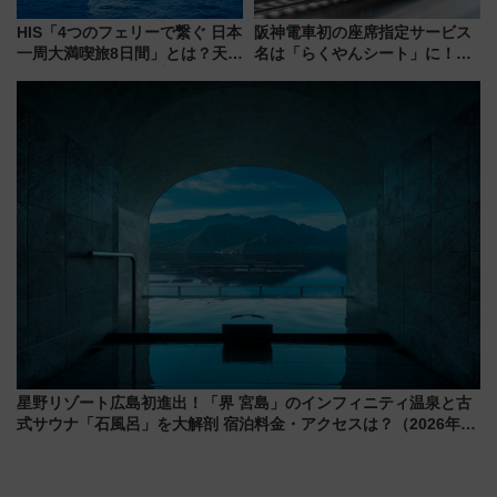
HIS「4つのフェリーで繋ぐ 日本
阪神電車初の座席指定サービス
一周大満喫旅8日間」とは？天橋
名は「らくやんシート」に！新
立・小樽・日光東照宮など全国
型3000系で大阪梅田～山陽姫路
の絶景＆限定グルメを網羅！煩
を快適移動
雑な手続きも不要でお手軽に楽
しめるプランが登場
星野リゾート広島初進出！「界 宮島」のインフィニティ温泉と古
式サウナ「石風呂」を大解剖 宿泊料金・アクセスは？（2026年7
月23日開業）