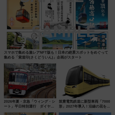
スマホで集める激レアNFT版も！日本の絶景スポットをめぐって
集める「索道印(さくどういん)」企画がスタート
2026年夏・京急「ウィング・シ
筑豊電気鉄道に新型車両「7000
ート」平日特別運行 ダイヤ・
形」2027年導入！沿線の花をイ
乗車方法を解説！2階建てバスや
メージしたイエローを採用 車