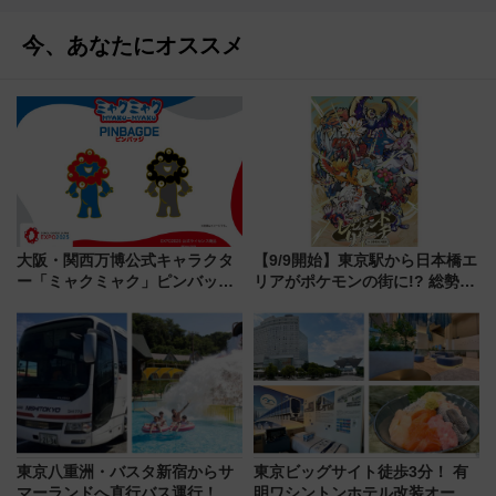
今、あなたにオススメ
大阪・関西万博公式キャラクタ
【9/9開始】東京駅から日本橋エ
ー「ミャクミャク」ピンバッジ
リアがポケモンの街に!? 総勢
新登場！関西の駅構内などで7月
100匹以上が出現「レジェンド
中旬発売
リサーチ」本格謎解き・グッズ
情報まとめ
東京八重洲・バスタ新宿からサ
東京ビッグサイト徒歩3分！ 有
マーランドへ直行バス運行！ お
明ワシントンホテル改装オープ