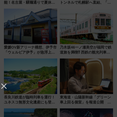
能！名古屋・驛麺通りで夏休み
トンネルで札幌駅へ直結、「創
限定「U22応援割り」が7月21日
成川通都心アクセス道路」が7月
よりスタート
から本格着工、延長4.8km整備
事業の全貌
愛媛OV新アリーナ構想、伊予市
乃木坂46一ノ瀬美空が福岡で鉄
「ウェルピア伊予」が急浮上！
道旅を満喫⁈ 西鉄の観光列車
サイボウズ青野社長の参加表明
「THE RAIL KITCHEN
で探る鉄道アクセスの未来
CHIKUGO」で巡る福岡･太宰
府･柳川の旅！YouTubeが公開
に
長良川鉄道が臨時列車を運行！
東海道・山陽新幹線「グリーン
ユネスコ無形文化遺産にも登録
車上回る個室」を報道公開 プ
された「郡上おどり」楽しむ人
ライベート感備えた上質な空間
に 乗車には予約が必要