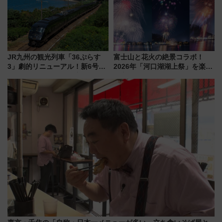
JR九州の観光列車「36ぷらす
富士山と花火の絶景コラボ！
3」劇的リニューアル！新6号車
2026年「河口湖湖上祭」を楽し
“1〜2名用グリーン個室”と曜日
む完全ガイド＆鉄道アクセスの
別 “プレミアムランチ”導入･ル
ススメ
ートや価格など解説