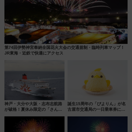
第74回伊勢神宮奉納全国花火大会の交通規制・臨時列車マップ！
JR東海・近鉄で快適にアクセス
神戸・大分や大阪・志布志航路
誕生15周年の「ぴよりん」が名
が破格！夏休み限定の「さんふ
古屋市交通局の一日乗車券に！
らわあスペシャルセール」スタ
東山線では貸切電車も登場【限
ート 夕朝食ビュッフェ付きで
定1万5000枚】
快適な船旅はいかが？