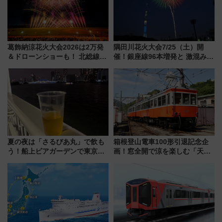
葛飾納涼花火大会2026は2万発
隅田川花火大会7/25（土）開
＆ドローンショーも！ 北総線を
催！銀座線96本増発と 激混みの
使った穴場アクセスや臨時列
「浅草駅」を回避する最寄り駅･
車、観覧スポット情報と周辺観
アクセス攻略法、2万発の花火が
光まとめ（7/28開催）
都心の夜に！
夏の夜は「さるびあ丸」で飲も
箱根登山電車100形引退記念企
う！船上ビアガーデンで東京湾
画！窓全開で涼を楽しむ「天然
の夜景を眺めながら軽く一
クーラー体験号」と限定鉄コレ
杯……工場直送生ビールや島グ
発売
ルメが美味い