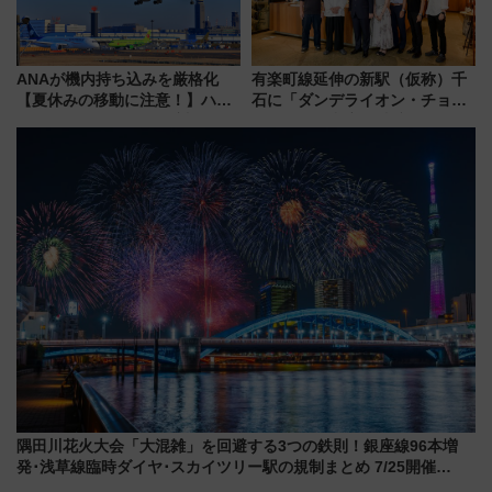
ANAが機内持ち込みを厳格化
有楽町線延伸の新駅（仮称）千
【夏休みの移動に注意！】ハン
石に「ダンデライオン・チョコ
ドバッグやPCケースも対象の
レート」が出店！ 東京メトロが
「身の回り品」新サイズ制限
1億円出資で挑む新時代のまちづ
(40×30×20cm)おさらい
くりとは？
隅田川花火大会「大混雑」を回避する3つの鉄則！銀座線96本増
発･浅草線臨時ダイヤ･スカイツリー駅の規制まとめ 7/25開催
（2026年）