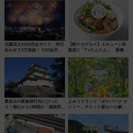
北國花火2026完全ガイド、両日
【駅ナカグルメ】エキュート秋
合わせて3万発超！ 7/25金沢大
葉原に「T’sたんたん」 新橋に
会・8/1川北大会の2つの花火大
551蓬莱のDNAを継ぐ「東京豚
会の日程・アクセス・観覧席ま
饅」、オムライス専門店「肉と
とめ（石川県）
たまご」新グルメ続々登場！
【2026年8月】
夏休みの家族旅行先にぴった
よみうりランド「ポケパーク カ
り！都心から1時間の「湘南西エ
ントー」チケット新ルール解
リア」満喫ガイド 鎌倉・江の
説！購入制限の緩和と入場時の
島とは異なる魅力を持つ今夏の
本人確認が11月スタート
注目スポット