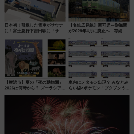
日本初！引退した電車がサウナ
【名鉄広見線】新可児～御嵩間
に！富士急行下吉田駅に「サ電
が2029年4月に廃止へ 存続協
（SADEN）」2026年12月開
議終了で100年の歴史に幕
業 行き交う電車の音や振動を
感じながら「ととのう」新感覚
【横浜市】夏の「夜の動物園」
車内にメタモン出現？ みなとみ
2026は何時から？ ズーラシア・
らい線×ポケモン「ブクブクうみ
野毛山・金沢の電車アクセスや
ぞこの街」ラッピング電車が運
見どころ、限定イベントを徹底
行開始に！ この夏は直通列車で
解説！
横浜へ！