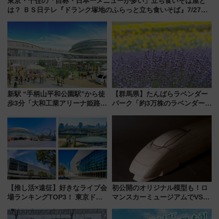
東京・千住の「自称・日本一メニューが多い」立ち食いそば屋と
は？ ＢＳ日テレ『ドランク塚地のふらっと立ち食いそば』7/27夜
10時～放送
新駅 “手柄山平和公園駅”から徒
【群馬県】たんばらラベンダー
歩3分「大和工業アリーナ姫路」
パーク「約3万株のラベンダー」
10月開業！Novelbright公演 や
が見頃！新幹線＆無料送迎バス
大相撲巡業など 豪華イベントと
で都心から約1時間半で夏の絶景
アクセス
を！
【推し活×遠征】好きなライブ会
初公開のオリジナル模型も！ロ
場ランキングTOP3！ 東京ドー
マンスカーミュージアムでVSE
ムや大阪城ホールが選ばれる理
の設計秘話に迫る企画展が7月
由と交通アクセス術、ライブ会
15日スタート