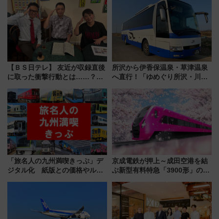
三浦海岸を堪能できるお出かけ
内は落ち着いたゆとりある空間
プランもご紹介
に
【ＢＳ日テレ】 友近が収録直後
所沢から伊香保温泉・草津温泉
に取った衝撃行動とは……？
へ直行！「ゆめぐり所沢・川越
『友近・礼二の妄想トレイン』
号」で群馬の温泉旅をもっと気
で極上の夏祭り鉄道旅を放送
軽に 運行ダイヤ・運賃を解説
「旅名人の九州満喫きっぷ」デ
京成電鉄が押上～成田空港を結
ジタル化 紙版との価格やルー
ぶ新型有料特急「3900形」のコ
ルの違いを解説
ンセプト・デザイン公開 愛称
募集も実施