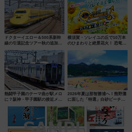
場に何を求める？
ドクターイエロー＆500系新幹
横須賀・ソレイユの丘で10万本
線の引退記念ツアー秋の追加企
のひまわりと絶景花火！ 恐竜や
画が決定！乗車体験やグッズ・
ドッグプールなど三浦半島の日
ホテル情報まとめ
帰りお出かけ最新情報（2026年
7月17日～開催）
熱闘甲子園のテーマ曲が駅メロ
2026年夏は那智勝浦へ！熊野灘
に？阪神・甲子園駅の接近メロ
に面した「特選」白砂ビーチは
ディがVaundy「かげろう」×向
必見 「第17回那智勝浦町花火大
谷実アレンジの特別仕様へ、8月
会」は8月11日開催！
5日始発から