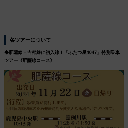
各ツアーについて
◆肥薩線・吉都線に初入線！「ふたつ星4047」特別乗車
ツアー《肥薩線コース》