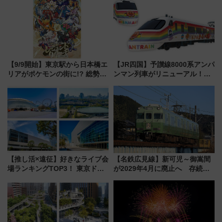
【9/9開始】東京駅から日本橋エ
【JR四国】予讃線8000系アンパ
リアがポケモンの街に!? 総勢
ンマン列車がリニューアル！内
100匹以上が出現「レジェンド
外装デザイン公開 デビューは
リサーチ」本格謎解き・グッズ
今年12月
情報まとめ
【推し活×遠征】好きなライブ会
【名鉄広見線】新可児～御嵩間
場ランキングTOP3！ 東京ドー
が2029年4月に廃止へ 存続協
ムや大阪城ホールが選ばれる理
議終了で100年の歴史に幕
由と交通アクセス術、ライブ会
場に何を求める？