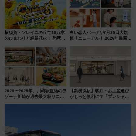
横須賀・ソレイユの丘で10万本
白い恋人パークが7月30日大規
のひまわりと絶景花火！ 恐竜や
模リニューアル！ 2026年最新の
ドッグプールなど三浦半島の日
新エリア・工場見学の見どころ
帰りお出かけ最新情報（2026年
と料金・アクセスを徹底解説
7月17日～開催）
（札幌市）
2026〜2029年、川崎駅直結のラ
【新横浜駅】駅弁・お土産選び
ゾーナ川崎が過去最大級リニュ
がもっと便利に？「プレシャス
ーアル！ フードコート拡大など
デリ＆ギフト新横浜」がオープ
「いつから何が変わるか」徹底
ン 場所や営業時間・限定弁当
解説！
を紹介