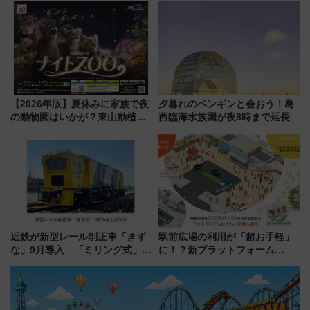
杯……工場直送生ビールや島グ
宿泊料金・アクセスは？（2026
ルメが美味い
年7月23日開業）
【2026年版】夏休みに家族で夜
夕暮れのペンギンと会おう！葛
の動物園はいかが？東山動植物
西臨海水族園が夜8時まで延長
園＆のんほいパーク「ナイト
ZOO」開催情報
近鉄が新型レール削正車「きず
駅前広場の利用が「超お手軽」
な」9月導入 「ミリング式」採
に！？新プラットフォーム
用でメンテナンス作業を効率
「HirakeBA」8月3日始動、ス
化！安全性や乗り心地の向上に
マホで簡単申請 物販や演奏会な
貢献するだけでなく、全線区で
どに【JR東日本】
活躍するための仕組みも