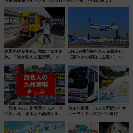
る夜間滞在型イベント「スワローおひさま」が救世主に？
絶景路線を黄色い列車で気まま
ANAが機内持ち込みを厳格化
旅、「海が見える難読駅」で幸
【夏休みの移動に注意！】ハン
せの黄色いハンカチに願いを
ドバッグやPCケースも対象の
「新・鉄道ひとり旅」279回目
「身の回り品」新サイズ制限
の舞台は「島原鉄道」
(40×30×20cm)おさらい
「旅名人の九州満喫きっぷ」デ
東京八重洲・バスタ新宿からサ
ジタル化 紙版との価格やルー
マーランドへ直行バス運行！ お
ルの違いを解説
トクな1Dayパスで夏のプールと
推し活を楽しもう！（2026年
8/1～31）