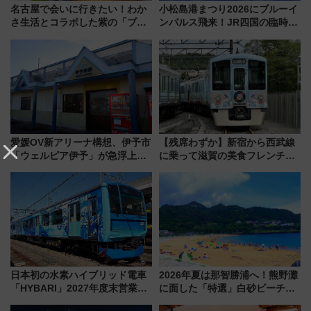
名古屋で会いに行きたい！わか
小松島港まつり2026にブルーイ
さ生活とコラボした紫の「ブル
ンパルス飛来！JR四国の臨時ダ
ーベリーぴよりん」期間限定販
イヤや駐車場予約を徹底解説
売
愛媛OV新アリーナ構想、伊予市
【残席わずか】新宿から西武線
「ウェルピア伊予」が急浮上！
に乗って滋賀の美食フレンチを
サイボウズ青野社長の参加表明
堪能？ 大人気レストラン列車
で探る鉄道アクセスの未来
「52席の至福」で味わう近江牛
や伝統文化の特別コラボ
日本初の水素ハイブリッド電車
2026年夏は那智勝浦へ！熊野灘
「HYBARI」2027年度末営業運
に面した「特選」白砂ビーチは
転へ 鉄道・発電・まちづくり
必見 「第17回那智勝浦町花火大