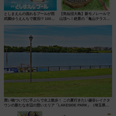
としまえんの流れるプールが西
【気仙沼大島】新モノレールで
武園ゆうえんちで復活!? 100周
山頂へ！絶景の「亀山テラス
年記念企画＆「春日のうん○スラ
360°」が7月19日オープン、休
イダー」に注目 2026年夏は所
暇村のお得な日帰りプランも登
沢へ遊びに行こう
場
買い物ついでに手ぶらで水上散歩！ この夏行きたい越谷レイクタ
ウンの新たな水辺の憩いエリア「LAKESIDE PARK」（埼玉県越
谷市）