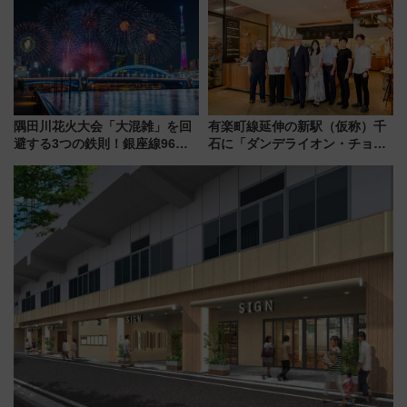
で水素利活用が加速
会」は8月11日開催！
隅田川花火大会「大混雑」を回
有楽町線延伸の新駅（仮称）千
避する3つの鉄則！銀座線96本
石に「ダンデライオン・チョコ
増発･浅草線臨時ダイヤ･スカイ
レート」が出店！ 東京メトロが
ツリー駅の規制まとめ 7/25開催
1億円出資で挑む新時代のまちづ
（2026年）
くりとは？