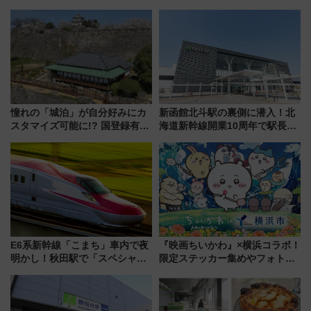
白山比咩神社をモチーフにした
から「にいがた2キロ」・古町再
神秘的なデザイン
開発、バスタ新潟構想まで徹底
解説！
憧れの「城泊」が自分好みにカ
新函館北斗駅の裏側に潜入！北
スタマイズ可能に!? 国登録有形
海道新幹線開業10周年で駅長
文化財・丸亀城「延寿閣別館」
室・地下通路など公開イベン
にオーダーメイド型の宿泊プラ
ト 参加方法や体験内容を紹介
ンが誕生！
E6系新幹線「こまち」車内で夜
『映画ちいかわ』×横浜コラボ！
明かし！秋田駅で「スペシャル
限定ステッカー集めやフォトス
ナイト」8月開催、料金や予約方
ポット、特別花火でみなとみら
法は？
いを満喫しよう（花火鑑賞会応
募は7/12まで！）