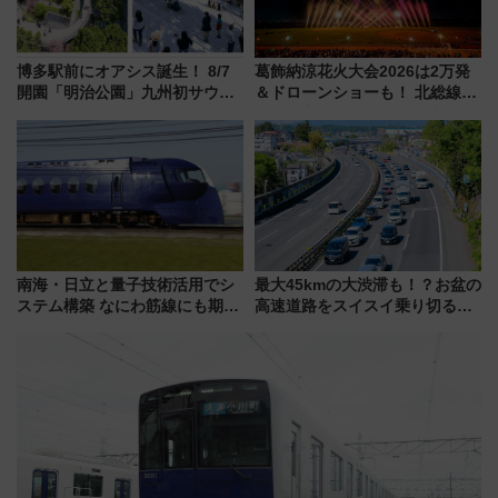
博多駅前にオアシス誕生！ 8/7
葛飾納涼花火大会2026は2万発
開園「明治公園」九州初サウナ
＆ドローンショーも！ 北総線を
TOTOPAや日本一のピザなど絶
使った穴場アクセスや臨時列
品グルメ登場で駅前の過ごし方
車、観覧スポット情報と周辺観
はどう変わる？
光まとめ（7/28開催）
南海・日立と量子技術活用でシ
最大45kmの大渋滞も！？お盆の
ステム構築 なにわ筋線にも期待
高速道路をスイスイ乗り切る快
乗務員・車両計画作業を短縮へ
適ドライブ術