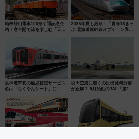
箱根登山電車100形引退記念企
2026年夏も必須！「青春18きっ
画！窓全開で涼を楽しむ「天然
ぷ 北海道新幹線オプション券」
クーラー体験号」と限定鉄コレ
自動改札対応ルールと途中下車
発売
の罠
阪神電車初の座席指定サービス
羽田空港に着くのは出発何分前
名は「らくやんシート」に！新
が正解？ 9月始動のJAL「第1タ
型3000系で大阪梅田～山陽姫路
ーミナル北側サテライト」は徒
を快適移動
歩1キロ超え！ 知っておきたい
変更点まとめ