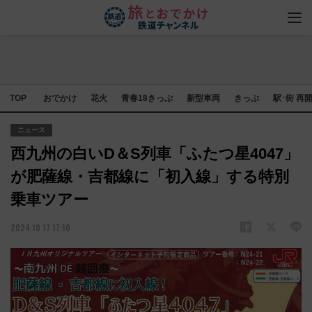
TOP
おでかけ
花火
青春18きっぷ
新型車両
きっぷ
駅･街 再
ニュース
西九州の白いD＆S列車「ふたつ星4047」
が肥薩線・吉都線に「初入線」する特別
乗車ツアー
2024.10.17 17:10