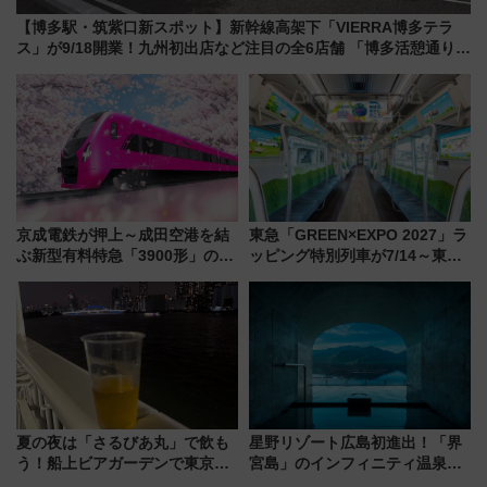
【博多駅・筑紫口新スポット】新幹線高架下「VIERRA博多テラ
ス」が9/18開業！九州初出店など注目の全6店舗 「博多活憩通り」
も一新
京成電鉄が押上～成田空港を結
東急「GREEN×EXPO 2027」ラ
ぶ新型有料特急「3900形」のコ
ッピング特別列車が7/14～東
ンセプト・デザイン公開 愛称
横・田園都市・目黒線でデビュ
募集も実施
ー！ 注目の編成やデザインまと
め
夏の夜は「さるびあ丸」で飲も
星野リゾート広島初進出！「界
う！船上ビアガーデンで東京湾
宮島」のインフィニティ温泉と
の夜景を眺めながら軽く一
古式サウナ「石風呂」を大解剖