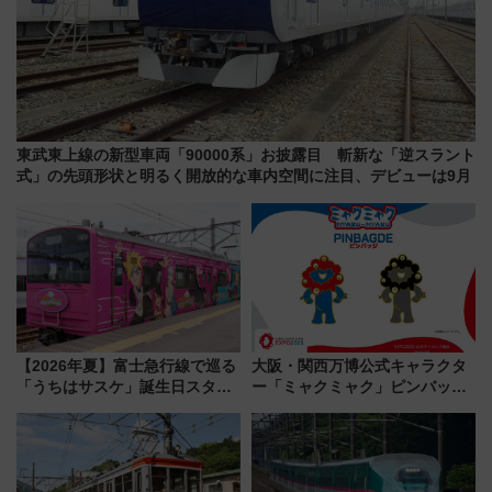
東武東上線の新型車両「90000系」お披露目 斬新な「逆スラント
式」の先頭形状と明るく開放的な車内空間に注目、デビューは9月
【2026年夏】富士急行線で巡る
大阪・関西万博公式キャラクタ
「うちはサスケ」誕生日スタン
ー「ミャクミャク」ピンバッジ
プラリー！富士急ハイランド限
新登場！関西の駅構内などで7月
定グルメ＆グッズ徹底ガイド
中旬発売