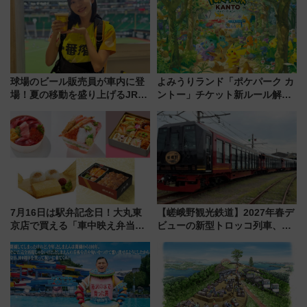
対象路線まとめ
球場のビール販売員が車内に登
よみうりランド「ポケパーク カ
場！夏の移動を盛り上げるJR九
ントー」チケット新ルール解
州「ビール新幹線」7月31日・8
説！購入制限の緩和と入場時の
月7日限定 ソフトバンクホーク
本人確認が11月スタート
スとコラボ
7月16日は駅弁記念日！大丸東
【嵯峨野観光鉄道】2027年春デ
京店で買える「車中映え弁当」
ビューの新型トロッコ列車、い
フェア【2026年夏】
よいよ試運転開始へ！現行車両
は2026年で引退