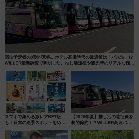
宿泊予定者の9割が悲鳴…ホテル高騰時代の最適解は「バス泊」!?
WILLER最新調査で判明した、推し活遠征や観光時のリアルな懐事
情
スマホで集める激レアNFT版
【2026年夏】推し活の遠征費を
も！日本の絶景スポットをめぐ
劇的節約！？WILLER高速バス
って集める「索道印(さくどうい
「1km5円セール」やワンコイン
ん)」企画がスタート
温泉の最強ルート 予約期間・