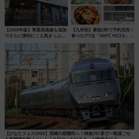
【2026年版】東葉高速線も追加
【九州初】最短2秒で予約完売！
でさらに便利に！人気きっぷ
食べログ1位「400℃ PIZZA」が
「サンキューちばフリーパス」
博多駅すぐの明治公園に8/7オー
今年も発売 秋・早春に千葉県を
プン。もつ鍋風など限定メニュ
巡るなら使い勝手・コスパ抜群
ーも
【ひなたフェス2026】宮崎の宿難民へ！特急787系で一晩過ごせ