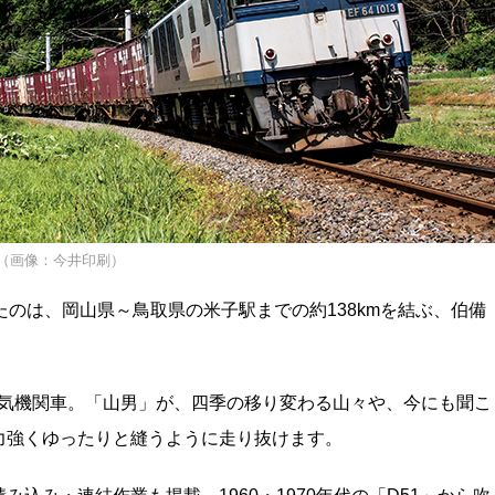
（画像：今井印刷）
たのは、岡山県～鳥取県の米子駅までの約138kmを結ぶ、伯備
電気機関車。「山男」が、四季の移り変わる山々や、今にも聞こ
力強くゆったりと縫うように走り抜けます。