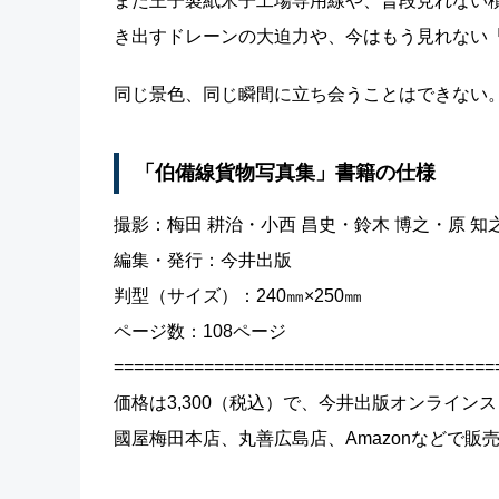
また王子製紙米子工場専用線や、普段見れない積み
き出すドレーンの大迫力や、今はもう見れない「
同じ景色、同じ瞬間に立ち会うことはできない
「伯備線貨物写真集」書籍の仕様
撮影：梅田 耕治・小西 昌史・鈴木 博之・原 知
編集・発行：今井出版
判型（サイズ）：240㎜×250㎜
ページ数：108ページ
======================================
価格は3,300（税込）で、今井出版オンライ
國屋梅田本店、丸善広島店、Amazonなどで販