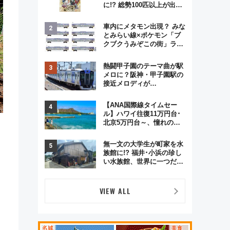
に!? 総勢100匹以上が出現
「レジェンドリサーチ」本
格謎解き・グッズ情報まと
車内にメタモン出現？ みな
め
とみらい線×ポケモン「ブ
クブクうみぞこの街」ラッ
ピング電車が運行開始に！
この夏は直通列車で横浜
熱闘甲子園のテーマ曲が駅
へ！
メロに？阪神・甲子園駅の
接近メロディが
Vaundy「かげろう」×向谷
実アレンジの特別仕様へ、
【ANA国際線タイムセー
8月5日始発から
ル】ハワイ往復11万円台･
北京5万円台～、憧れのビ
ジネスクラスも！来春の
GW旅行まで狙える激アツ
無一文の大学生が町家を水
路線まとめ（8/10まで）
族館に!? 福井･小浜の珍し
い水族館、世界に一つだけ
の塗り箸制作体験、鯖街道
の御食国など 小浜観光レポ
第2弾
VIEW ALL