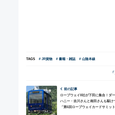
TAGS
# JR貨物
# 書籍・雑誌
# 山陰本線
「
前の記事
ロープウェイ8社が下田に集合！ダ
ハニー・吉川さんと南田さんも駆け
「第6回ロープウェイカードサミット 
下田」2025年1月開催