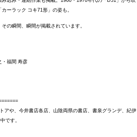
込み・連結作業も掲載。1960・1970年代の「D51」から吹
カーラック コキ71形」の姿も。
。その瞬間、瞬間が掲載されています。
之・福間 寿彦
=======
ンストアや、今井書店各店、山陰両県の書店、書泉グランデ、紀伊
売中です。