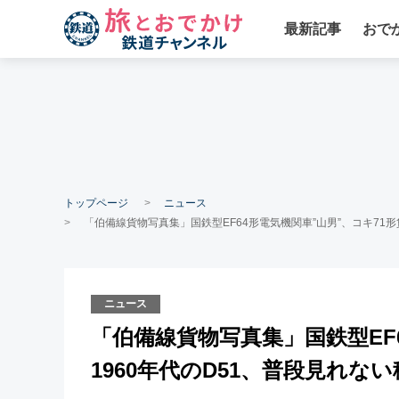
最新記事
おで
トップページ
ニュース
「伯備線貨物写真集」国鉄型EF64形電気機関車”山男”、コキ71
ニュース
「伯備線貨物写真集」国鉄型EF
1960年代のD51、普段見れ