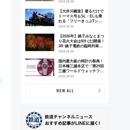
「延寿閣別館」にオーダー
2026.08.06
メイド型の宿泊プランが誕
生！
【大井川鐵道】着るだけで
トーマス号もSL・ELも乗
れる「フリーきっぷTシャ
ツ」8月6日より受注販売
2026.08.05
【2026年】銚子みなとまつ
り花火大会は8/8 (土)開催！
JR･銚子電鉄の臨時列車や
アクセス情報、利根川に咲
2026.08.05
く8,000発の大迫力＆屋台
を満喫
国内最大級の時計の祭典！
日本橋三越本店で「第29回
三越ワールドウォッチフェ
ア」開幕【2026年8月5日～
2026.08.05
丘
25日】
VIEW ALL