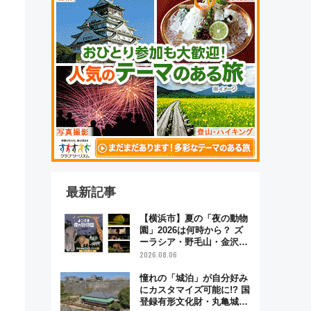
最新記事
【横浜市】夏の「夜の動物
園」2026は何時から？ ズ
ーラシア・野毛山・金沢の
電車アクセスや見どころ、
2026.08.06
限定イベントを徹底解説！
憧れの「城泊」が自分好み
にカスタマイズ可能に!? 国
登録有形文化財・丸亀城