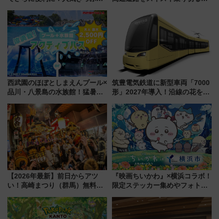
「サンキューちばフリーパス」
適ドライブ術
今年も発売 秋・早春に千葉県を
巡るなら使い勝手・コスパ抜群
西武園のほぼとしまえんプール×
筑豊電気鉄道に新型車両「7000
品川・八景島の水族館！猛暑を
形」2027年導入！沿線の花をイ
乗り切る「アクティブパス」で
メージしたイエローを採用 車
夏休みをお得に楽しむ！
内は落ち着いたゆとりある空間
に
【2026年最新】前日からアツ
『映画ちいかわ』×横浜コラボ！
い！高崎まつり（群馬）無料観
限定ステッカー集めやフォトス
覧エリアから初開催100人みこ
ポット、特別花火でみなとみら
しまで
いを満喫しよう（花火鑑賞会応
募は7/12まで！）