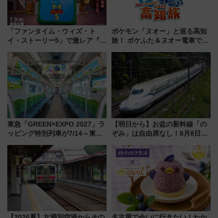
「ファンタイム・ウィズ・ト
ポケモン「ヌオー」と巡る高知
イ・ストーリー5」で激レア『ロ
旅！ ポケふた＆ヌオー電車で楽
ルカナ』カードをゲット！最新
しむ鉄道スタンプラリーで土佐
デコレーションも徹底解説
路の絶景と絶品グルメを満喫！
（7月18日スタート）
東急「GREEN×EXPO 2027」ラ
【明日から】お盆の新幹線「の
ッピング特別列車が7/14～東
ぞみ」は自由席なし！8月8日午
横・田園都市・目黒線でデビュ
前はほぼ満席…でも数時間ズラ
ー！ 注目の編成やデザインまと
せば空きが見つかることも 混
め
雑避ける「空席」探しのコツ
【2026夏】女満別空港からその
名古屋で会いに行きたい！わか