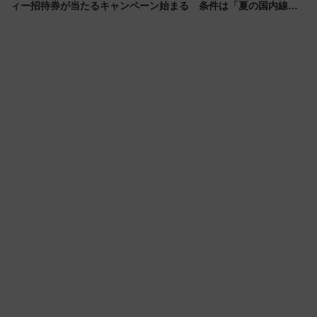
ィー招待券が当たるキャンペーン始まる 条件は「夏の国内線に2
回搭乗」