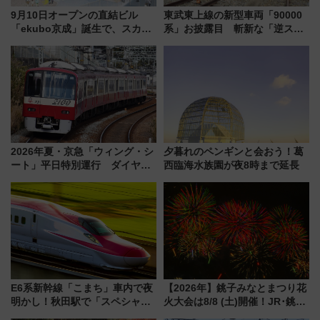
9月10日オープンの直結ビル
東武東上線の新型車両「90000
「ekubo京成」誕生で、スカイ
系」お披露目 斬新な「逆スラ
ライナーも停まる巨大ハブ駅・
ント式」の先頭形状と明るく開
新鎌ヶ谷はどう変わる？ 全テナ
放的な車内空間に注目、デビュ
ント情報も公開！
ーは9月
2026年夏・京急「ウィング・シ
夕暮れのペンギンと会おう！葛
ート」平日特別運行 ダイヤ・
西臨海水族園が夜8時まで延長
乗車方法を解説！2階建てバスや
三浦海岸を堪能できるお出かけ
プランもご紹介
E6系新幹線「こまち」車内で夜
【2026年】銚子みなとまつり花
明かし！秋田駅で「スペシャル
火大会は8/8 (土)開催！JR･銚子
ナイト」8月開催、料金や予約方
電鉄の臨時列車やアクセス情