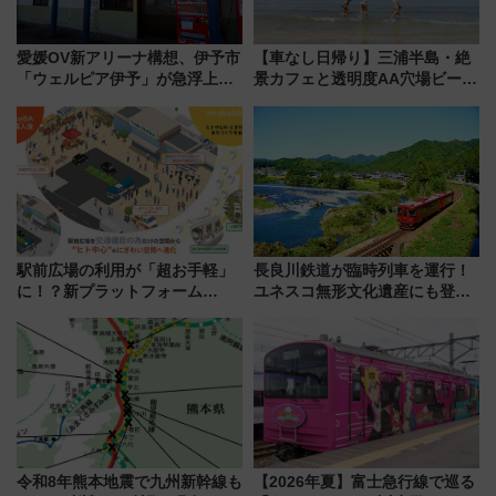
愛媛OV新アリーナ構想、伊予市
【車なし日帰り】三浦半島・絶
「ウェルピア伊予」が急浮上！
景カフェと透明度AA穴場ビーチ
サイボウズ青野社長の参加表明
を巡る！ おトクな電車きっぷ活
で探る鉄道アクセスの未来
用してストレスフリー旅へ行こ
う！
駅前広場の利用が「超お手軽」
長良川鉄道が臨時列車を運行！
に！？新プラットフォーム
ユネスコ無形文化遺産にも登録
「HirakeBA」8月3日始動、ス
された「郡上おどり」楽しむ人
マホで簡単申請 物販や演奏会な
に 乗車には予約が必要
どに【JR東日本】
令和8年熊本地震で九州新幹線も
【2026年夏】富士急行線で巡る