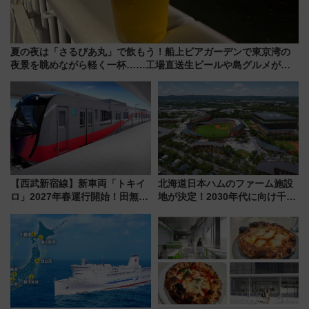
夏の夜は「さるびあ丸」で飲もう！船上ビアガーデンで東京湾の
夜景を眺めながら軽く一杯……工場直送生ビールや島グルメが美
味い
【西武新宿線】新車両「トキイ
北海道日本ハムのファーム施設
ロ」2027年春運行開始！田無・
地が決定！2030年代に向け千歳
新所沢にも停車 2028年春には
線沿線が一大野球エリア
「第2弾」も