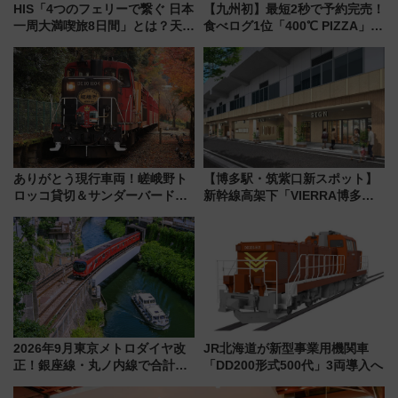
HIS「4つのフェリーで繋ぐ 日本
【九州初】最短2秒で予約完売！
一周大満喫旅8日間」とは？天橋
食べログ1位「400℃ PIZZA」が
立・小樽・日光東照宮など全国
博多駅すぐの明治公園に8/7オー
の絶景＆限定グルメを網羅！煩
プン。もつ鍋風など限定メニュ
雑な手続きも不要でお手軽に楽
ーも
しめるプランが登場
ありがとう現行車両！嵯峨野ト
【博多駅・筑紫口新スポット】
ロッコ貸切＆サンダーバードレ
新幹線高架下「VIERRA博多テ
ストランで語り合う秋の京都
ラス」が9/18開業！九州初出店
斉藤雪乃＆福原トシヒロと行
など注目の全6店舗 「博多活憩
く！9月13日「京都の鉄道満喫
通り」も一新
ツアー」開催
2026年9月東京メトロダイヤ改
JR北海道が新型事業用機関車
正！銀座線・丸ノ内線で合計
「DD200形式500代」3両導入へ
212本の大増発、混雑緩和に期