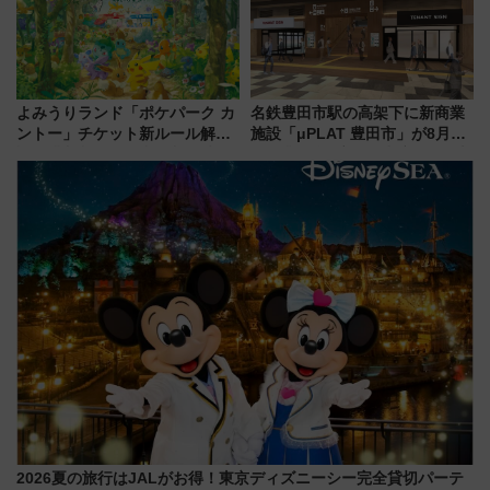
よみうりランド「ポケパーク カ
名鉄豊田市駅の高架下に新商業
ントー」チケット新ルール解
施設「μPLAT 豊田市」が8月26
説！購入制限の緩和と入場時の
日開業！全8店舗が出店し街の新
本人確認が11月スタート
たな玄関口へ
2026夏の旅行はJALがお得！東京ディズニーシー完全貸切パーテ