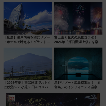
とは？ ＢＳ日テレ『ドランク塚
ン直前「ゆりかもめ運転台付き
地のふらっと立ち食いそば』
客室」や海鮮丼が人気の朝食ビ
7/27夜10時～放送
ュッフェを現地レポ
【広島】瀬戸内海を望むリゾー
富士山と花火の絶景コラボ！
トホテルで叶える！グランドプ
2026年「河口湖湖上祭」を楽し
リンスホテル広島のフォトウエ
む完全ガイド＆鉄道アクセスの
ディング＆カジュアルパーティ
ススメ
ープラン
【2026年夏】西武鉄道でおトク
星野リゾート広島初進出！「界
に秩父へ？ 小児50円＆コスパ最
宮島」のインフィニティ温泉と
強きっぷで「安・近・短」な家
古式サウナ「石風呂」を大解剖
族旅行！ 深夜の正丸トンネル探
宿泊料金・アクセスは？（2026
検や特急ラビューも
年7月23日開業）