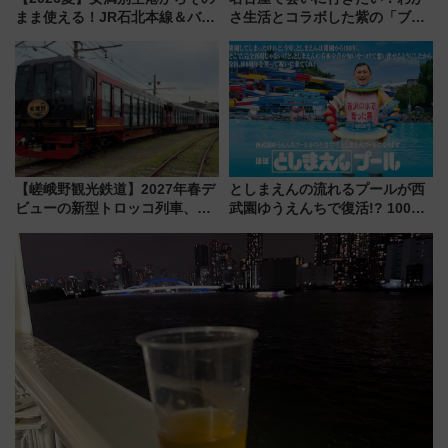
まま使える！JR石北本線＆バス
さ生活とコラボした紫の「ブル
乗り放題「北見・網走周遊フリ
ーベリーぴよりん」期間限定販
ーパス」でおトクに道東観光
売
（8/3発売）
【嵯峨野観光鉄道】2027年春デ
としまえんの流れるプールが西
ビューの新型トロッコ列車、い
武園ゆうえんちで復活!? 100周
よいよ試運転開始へ！現行車両
年記念企画＆「春日のうん○スラ
は2026年で引退
イダー」に注目 2026年夏は所
沢へ遊びに行こう