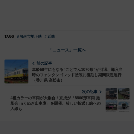
TAGS
# 福岡市地下鉄
# 近鉄
「ニュース」一覧へ
前の記事
車齢68年にもなる”ことでん1070形”が引退、導入当
時のファンタンゴレッド塗装に復刻し期間限定運行
（香川県 高松市）
次の記事
4種カラーの車両が大集合！京成が「8800形車両 撮
影会 inくぬぎ山車庫」を開催、珍しい折返し線への
入線も