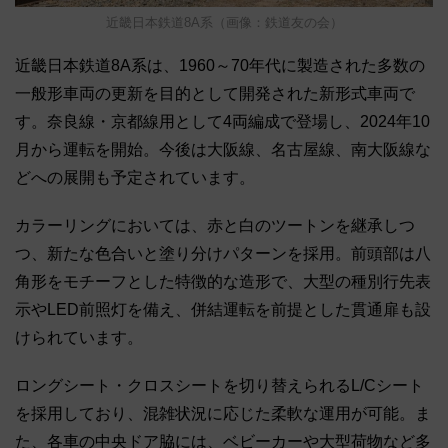
近畿日本鉄道8A系（画像：鉄道友の会）
近畿日本鉄道8A系は、1960～70年代に製造された多数の
一般形車両の更新を目的として開発された新形式車両で
す。奈良線・京都線用として4両編成で登場し、2024年10
月から運転を開始。今後は大阪線、名古屋線、南大阪線な
どへの展開も予定されています。
カラーリングにおいては、赤と白のツートンを継承しつ
つ、新たな色合いと塗り分けパターンを採用。前頭部は八
角形をモチーフとした特徴的な造形で、大型の種別行先表
示やLED前照灯を備え、併結運転を前提とした貫通扉も設
けられています。
ロングシート・クロスシートを切り替えられるL/Cシート
を採用しており、混雑状況に応じた柔軟な運用が可能。ま
た、各車の中央ドア脇には、ベビーカーや大型荷物など多