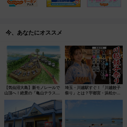
今、あなたにオススメ
【気仙沼大島】新モノレールで
埼玉・川越駅すぐ！「川越餃子
山頂へ！絶景の「亀山テラス
祭り」とは？宇都宮・浜松から
360°」が7月19日オープン、休
ご当地和牛まで全国の人気餃子
暇村のお得な日帰りプランも登
を食べ比べ【7月25日・26日開
場
催】