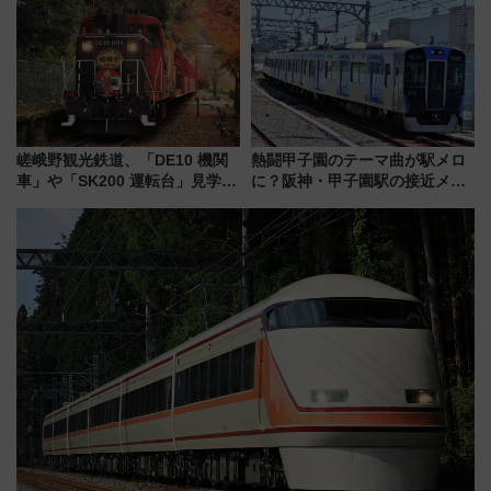
法は？
報、利根川に咲く8,000発の大迫
力＆屋台を満喫
嵯峨野観光鉄道、「DE10 機関
熱闘甲子園のテーマ曲が駅メロ
車」や「SK200 運転台」見学ツ
に？阪神・甲子園駅の接近メロ
アーを開催！ ラストランイベン
ディがVaundy「かげろう」×向
トの一環で激レア体験できちゃ
谷実アレンジの特別仕様へ、8月
うかも 参加方法やスケジュール
5日始発から
をご紹介