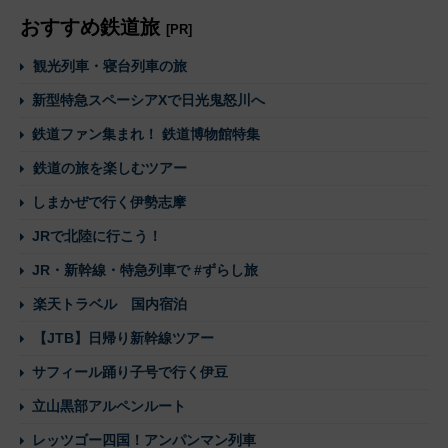
おすすめ鉄道旅
[PR]
観光列車・寝台列車の旅
新型特急スペーシアXで日光鬼怒川へ
鉄道ファン集まれ！ 鉄道博物館特集
鉄道の旅を楽しむツアー
しまかぜで行く伊勢志摩
JRで北陸に行こう！
JR・新幹線・特急列車で #ずらし旅
楽天トラベル 国内宿泊
【JTB】日帰り新幹線ツアー
サフィール踊り子号で行く伊豆
立山黒部アルペンルート
レッツゴー四国！アンパンマン列車