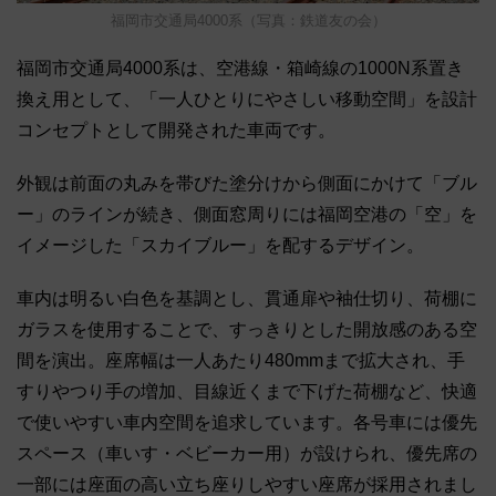
福岡市交通局4000系（写真：鉄道友の会）
福岡市交通局4000系は、空港線・箱崎線の1000N系置き
換え用として、「一人ひとりにやさしい移動空間」を設計
コンセプトとして開発された車両です。
外観は前面の丸みを帯びた塗分けから側面にかけて「ブル
ー」のラインが続き、側面窓周りには福岡空港の「空」を
イメージした「スカイブルー」を配するデザイン。
車内は明るい白色を基調とし、貫通扉や袖仕切り、荷棚に
ガラスを使用することで、すっきりとした開放感のある空
間を演出。座席幅は一人あたり480mmまで拡大され、手
すりやつり手の増加、目線近くまで下げた荷棚など、快適
で使いやすい車内空間を追求しています。各号車には優先
スペース（車いす・ベビーカー用）が設けられ、優先席の
一部には座面の高い立ち座りしやすい座席が採用されまし