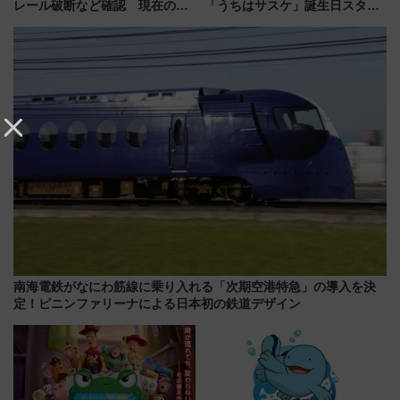
レール破断など確認 現在の運
「うちはサスケ」誕生日スタン
転見合わせ状況と交通網への影
プラリー！富士急ハイランド限
響
定グルメ＆グッズ徹底ガイド
南海電鉄がなにわ筋線に乗り入れる「次期空港特急」の導入を決
定！ピニンファリーナによる日本初の鉄道デザイン