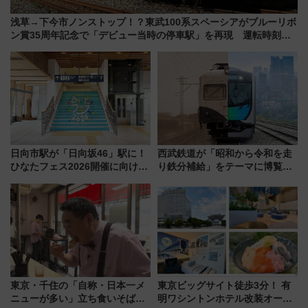
浅草→下今市ノンストップ！？東武100系スペーシアがブルーリボ
ン賞35周年記念で「デビュー当時の停車駅」を再現 運転時刻や
特急券の買い方を紹介
日向市駅が「日向坂46」駅に！
西武鉄道が「昭和から令和を走
ひなたフェス2026開催に向けJR
り鉄分補給」をテーマに博覧会
九州が記念きっぷや臨時列車で
を実施！くすのきホールで8月
全力応援 夜行列車「ドリーム
14日から 新車両「トキイロ」体
おひさま号」も走る
験ブースも アクセスや申込方法
を解説
東京・千住の「自称・日本一メ
東京ビッグサイト徒歩3分！ 有
ニューが多い」立ち食いそば屋
明ワシントンホテル改装オープ