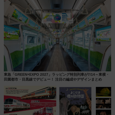
杯……工場直送生ビールや島グ
セス
ルメが美味い
東急「GREEN×EXPO 2027」ラッピング特別列車が7/14～東横・
田園都市・目黒線でデビュー！ 注目の編成やデザインまとめ