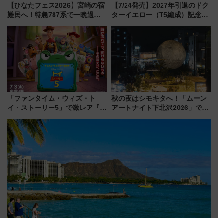
【ひなたフェス2026】宮崎の宿
【7/24発売】2027年引退のドク
難民へ！特急787系で一晩過ご
ターイエロー（T5編成）記念グ
せる夜間滞在型イベント「スワ
ッズ7種が登場！ 新幹線車内放
ローおひさま」が救世主に？
送の目覚まし時計など通販・販
売店舗まとめ
「ファンタイム・ウィズ・ト
秋の夜はシモキタへ！「ムーン
イ・ストーリー5」で激レア『ロ
アートナイト下北沢2026」でイ
ルカナ』カードをゲット！最新
マーシブシアターやアート巡り
デコレーションも徹底解説
を満喫しよう