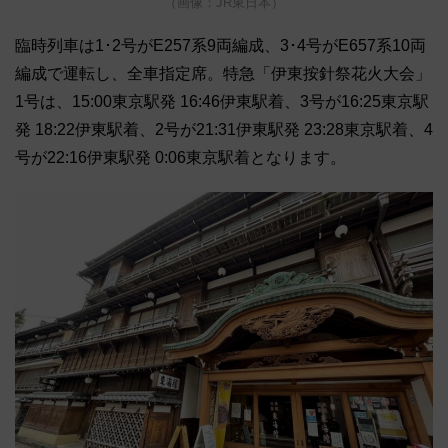
（画像：JR東日本）
臨時列車は1･2号がE257系9両編成、3･4号がE657系10両
編成で運転し、全車指定席。特急「伊東按針祭花火大会」
1号は、15:00東京駅発 16:46伊東駅着、3号が16:25東京駅
発 18:22伊東駅着、2号が21:31伊東駅発 23:28東京駅着、4
号が22:16伊東駅発 0:06東京駅着となります。