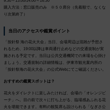
9:30～13:00/14:00～16:30
購入方法：窓口販売のみ ※５０席分（先着順で、なくな
り次第終了）
当日のアクセスや鑑賞ポイント
「按針祭 海の花火大会」当日、会場周辺は混雑が予想さ
れるため、19:00以降は車両通行止めなどの交通規制が実
施される予定です。当日は公共交通機関での来場を心掛け
ましょう。交通規制の詳細情報は、伊東市観光案内所の
「按針祭海の花火大会」の公式Webにてご確認ください。
おすすめの鑑賞スポットは？
花火をダイレクトに楽しみたければ、会場の「オレンジビ
ーチ」へ。目の前で次々に打ち上がる、臨場感あふれる花
火を堪能できます。有料の観覧席も設けられる「なぎさ公