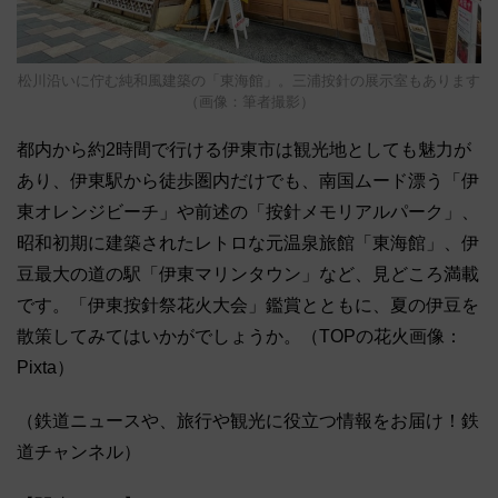
松川沿いに佇む純和風建築の「東海館」。三浦按針の展示室もあります
（画像：筆者撮影）
都内から約2時間で行ける伊東市は観光地としても魅力が
あり、伊東駅から徒歩圏内だけでも、南国ムード漂う「伊
東オレンジビーチ」や前述の「按針メモリアルパーク」、
昭和初期に建築されたレトロな元温泉旅館「東海館」、伊
豆最大の道の駅「伊東マリンタウン」など、見どころ満載
です。「伊東按針祭花火大会」鑑賞とともに、夏の伊豆を
散策してみてはいかがでしょうか。（TOPの花火画像：
Pixta）
（鉄道ニュースや、旅行や観光に役立つ情報をお届け！鉄
道チャンネル）