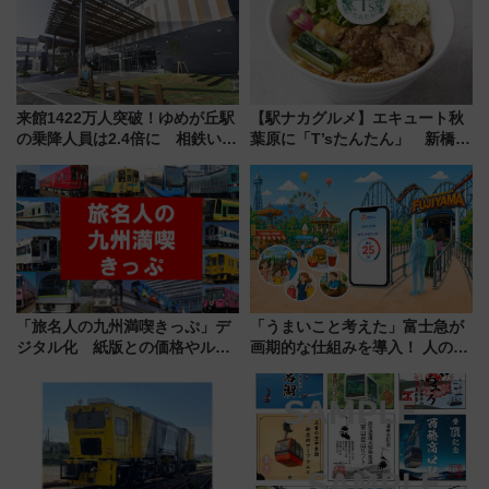
来館1422万人突破！ゆめが丘駅
【駅ナカグルメ】エキュート秋
の乗降人員は2.4倍に 相鉄いず
葉原に「T’sたんたん」 新橋に
み野線「ゆめが丘ソラトス」2周
551蓬莱のDNAを継ぐ「東京豚
年祭にそうにゃん＆DB.スター
饅」、オムライス専門店「肉と
マンが登場
たまご」新グルメ続々登場！
【2026年8月】
「旅名人の九州満喫きっぷ」デ
「うまいこと考えた」富士急が
ジタル化 紙版との価格やルー
画期的な仕組みを導入！ 人のか
ルの違いを解説
わりにスマホが並ぶ「分身く
ん」始動