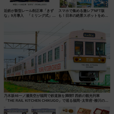
近鉄が新型レール削正車「きず
スマホで集める激レアNFT版
な」9月導入 「ミリング式」採
も！日本の絶景スポットをめぐ
用でメンテナンス作業を効率
って集める「索道印(さくどうい
化！安全性や乗り心地の向上に
ん)」企画がスタート
貢献するだけでなく、全線区で
活躍するための仕組みも
乃木坂46一ノ瀬美空が福岡で鉄道旅を満喫⁈ 西鉄の観光列車
「THE RAIL KITCHEN CHIKUGO」で巡る福岡･太宰府･柳川の
旅！YouTubeが公開に