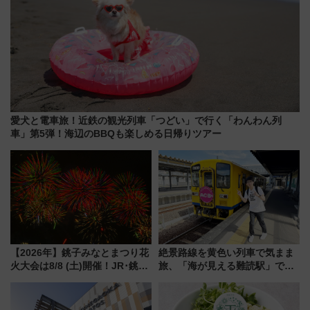
愛犬と電車旅！近鉄の観光列車「つどい」で行く「わんわん列
車」第5弾！海辺のBBQも楽しめる日帰りツアー
【2026年】銚子みなとまつり花
絶景路線を黄色い列車で気まま
火大会は8/8 (土)開催！JR･銚子
旅、「海が見える難読駅」で幸
電鉄の臨時列車やアクセス情
せの黄色いハンカチに願いを
報、利根川に咲く8,000発の大迫
「新・鉄道ひとり旅」279回目
力＆屋台を満喫
の舞台は「島原鉄道」