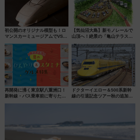
初公開のオリジナル模型も！ロ
【気仙沼大島】新モノレールで
マンスカーミュージアムでVSE
山頂へ！絶景の「亀山テラス
の設計秘話に迫る企画展が7月
360°」が7月19日オープン、休
15日スタート
暇村のお得な日帰りプランも登
場
再開発に沸く東京駅八重洲口！
ドクターイエロー＆500系新幹
新幹線・バス乗車前に寄りたい
線の引退記念ツアー秋の追加企
「ヤエチカ」2026年夏の「ひん
画が決定！乗車体験やグッズ・
やり＆スタミナグルメ」6選【新
ホテル情報まとめ
店舗も！】