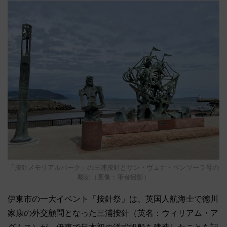
「按針メモリアルパーク」の三浦按針とサン・ヴェナ・ベンツーラ号の
彫刻（画像：筆者撮影）
伊東市の一大イベント「按針祭」は、英国人航海士で徳川
家康の外交顧問となった三浦按針（英名：ウィリアム・ア