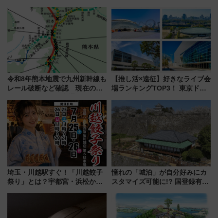
令和8年熊本地震で九州新幹線も
【推し活×遠征】好きなライブ会
レール破断など確認 現在の運
場ランキングTOP3！ 東京ドー
転見合わせ状況と交通網への影
ムや大阪城ホールが選ばれる理
響
由と交通アクセス術、ライブ会
場に何を求める？
埼玉・川越駅すぐ！「川越餃子
憧れの「城泊」が自分好みにカ
祭り」とは？宇都宮・浜松から
スタマイズ可能に!? 国登録有形
ご当地和牛まで全国の人気餃子
文化財・丸亀城「延寿閣別館」
を食べ比べ【7月25日・26日開
にオーダーメイド型の宿泊プラ
催】
ンが誕生！