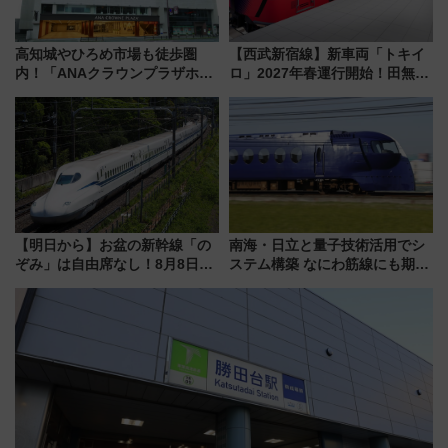
高知城やひろめ市場も徒歩圏
【西武新宿線】新車両「トキイ
内！「ANAクラウンプラザホテ
ロ」2027年春運行開始！田無・
ル高知」が8月開業
新所沢にも停車 2028年春には
「第2弾」も
【明日から】お盆の新幹線「の
南海・日立と量子技術活用でシ
ぞみ」は自由席なし！8月8日午
ステム構築 なにわ筋線にも期待
前はほぼ満席…でも数時間ズラ
乗務員・車両計画作業を短縮へ
せば空きが見つかることも 混
雑避ける「空席」探しのコツ