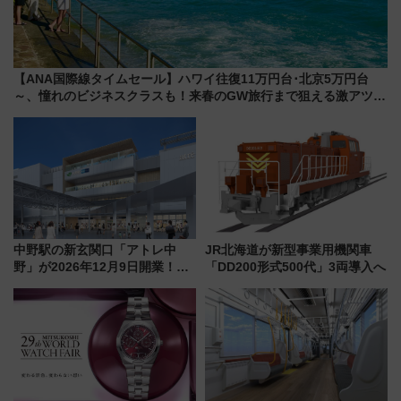
【ANA国際線タイムセール】ハワイ往復11万円台･北京5万円台
～、憧れのビジネスクラスも！来春のGW旅行まで狙える激アツ路
線まとめ（8/10まで）
中野駅の新玄関口「アトレ中
JR北海道が新型事業用機関車
野」が2026年12月9日開業！新
「DD200形式500代」3両導入へ
改札直結で屋上BBQも楽しめる
注目スポット