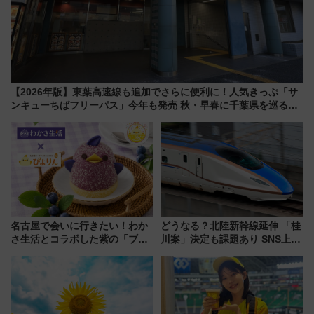
【2026年版】東葉高速線も追加でさらに便利に！人気きっぷ「サ
ンキューちばフリーパス」今年も発売 秋・早春に千葉県を巡るな
ら使い勝手・コスパ抜群
名古屋で会いに行きたい！わか
どうなる？北陸新幹線延伸 「桂
さ生活とコラボした紫の「ブル
川案」決定も課題あり SNS上の
ーベリーぴよりん」期間限定販
声は
売