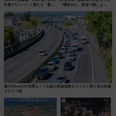
年度デビューへ！新たな「新幹
「櫻坂46と、鉄道で旅しよ
線専用検測車」の性能を徹底解
う。」が7月20日より始動！新
説【JR東日本】
潟・長野・庄内へ
最大45kmの大渋滞も！？お盆の高速道路をスイスイ乗り切る快適
ドライブ術