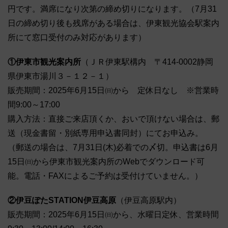
円です。満席になり次第の締め切りになります。（7月31
日の締め切り後も残席がある場合は、伊東観光協会駅案内
所にて窓口受付のみ対応があります）
①伊東市観光案内所
（ＪＲ伊東駅構内 〒414-0002静岡
県伊東市湯川３－１２－１）
販売期間：2025年6月15日㈰から 定休日なし ※営業時
間9:00～17:00
購入方法：直接ご来店頂くか、おいで頂けない場合は、郵
送（現金書留・別紙専用申込書同封）にてお申込み。
（郵送の場合は、7月31日(木)必着での〆切。申込書は6月
15日㈰から伊東市観光案内所のWebでダウンロード可
能。電話・FAXによるご予約は受付けていません。）
②伊豆ぽたSTATION伊豆高原
（伊豆高原駅内）
販売期間：2025年6月15日㈰から、水曜日定休、営業時間