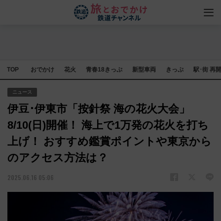
TOP
おでかけ
花火
青春18きっぷ
新型車両
きっぷ
駅･街 再
ニュース
伊豆･伊東市「按針祭 海の花火大会」
8/10(日)開催！ 海上で1万発の花火を打ち
上げ！ おすすめ鑑賞ポイントや東京から
のアクセス方法は？
2025.06.16 05:06