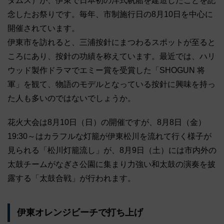
ダムス）が、伊東で日本初の洋式帆船を建造したことを記
念したお祭りです。毎年、市制施行日の8月10日を中心に
開催されています。
伊東市を訪れると、三浦按針にまつわるスポットが至ると
ころにあり、按針の功績を称えています。最近では、ハリ
ウッド製作ドラマでエミー賞を受賞した「SHOGUN 将
軍」を観て、物語のモデルとなっている按針に興味を持っ
た人も多いのではないでしょうか。
花火大会は8月10日（日）の開催ですが、8月8日（金）
19:30～はカラフルな灯籠が伊東松川を流れて行く様子が
見られる「松川灯籠流し」が、8月9日（土）には市内外の
太鼓チームがなぎさ公園に集まり力強い和太鼓の演奏を披
露する「太鼓合戦」が行われます。
伊東オレンジビーチで打ち上げ