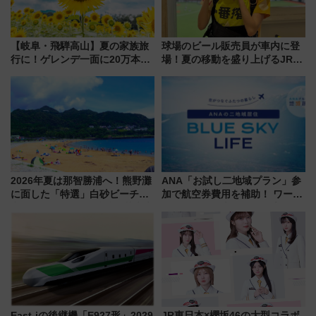
【岐阜・飛騨高山】夏の家族旅
球場のビール販売員が車内に登
行に！ゲレンデ一面に20万本の
場！夏の移動を盛り上げるJR九
ひまわりが咲き誇る「アルコピ
州「ビール新幹線」7月31日・8
アひまわり園」開園
月7日限定 ソフトバンクホーク
スとコラボ
2026年夏は那智勝浦へ！熊野灘
ANA「お試し二地域プラン」参
に面した「特選」白砂ビーチは
加で航空券費用を補助！ ワーケ
必見 「第17回那智勝浦町花火大
ーションや週末移住に最適な自
会」は8月11日開催！
治体は？ 2026年は対象のエリア
が拡大！
East-iの後継機「E927形」2029
JR東日本×櫻坂46の大型コラボ