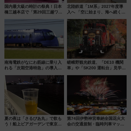
国内最大級の時計の祭典！日本
北陸鉄道「1M系」2027年度導
橋三越本店で「第29回三越ワー
入へ 「空に始まり、海へ続く」
ルドウォッチフェア」開幕
白山比咩神社をモチーフにした
【2026年8月5日～25日】
神秘的なデザイン
南海電鉄がなにわ筋線に乗り入
嵯峨野観光鉄道、「DE10 機関
れる「次期空港特急」の導入を
車」や「SK200 運転台」見学ツ
決定！ピニンファリーナによる
アーを開催！ ラストランイベン
日本初の鉄道デザイン
トの一環で激レア体験できちゃ
うかも 参加方法やスケジュール
をご紹介
夏の夜は「さるびあ丸」で飲も
第74回伊勢神宮奉納全国花火大
う！船上ビアガーデンで東京湾
会の交通規制・臨時列車マッ
の夜景を眺めながら軽く一
プ！JR東海・近鉄で快適にアク