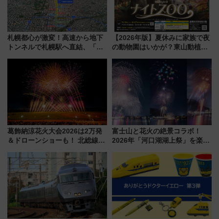
札幌都心が激変！高速から地下
【2026年版】夏休みに家族で夜
トンネルで札幌駅へ直結、「創
の動物園はいかが？東山動植物
成川通都心アクセス道路」が7月
園＆のんほいパーク「ナイト
から本格着工、延長4.8km整備
ZOO」開催情報
事業の全貌
葛飾納涼花火大会2026は2万発
富士山と花火の絶景コラボ！
＆ドローンショーも！ 北総線を
2026年「河口湖湖上祭」を楽し
使った穴場アクセスや臨時列
む完全ガイド＆鉄道アクセスの
車、観覧スポット情報と周辺観
ススメ
光まとめ（7/28開催）