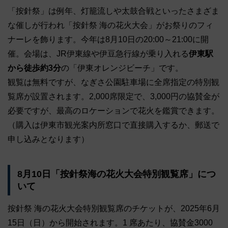
「按針祭」は例年、灯籠流しや太鼓合戦といったさまざま
な催しが行われ「按針祭 海の花火大会」がお祭りのフィ
ナーレを飾ります。今年は8月10日の20:00～21:00に開
催。会場は、JR伊東線や伊豆急行線が乗り入れる
伊東駅
から徒歩約3分
の「伊東オレンジビーチ」です。
観覧は無料ですが、なぎさ公園駐車場に全席指定の特別観
覧席が設置されます。2,000席限定で、3,000円の協賛金が
必要ですが、最高のロケーションで花火を鑑賞できます。
（購入は伊東市観光案内所窓口で直接購入するか、郵送で
申し込みとなります）
8月10日「按針祭海の花火大会特別観覧席」につ
いて
按針祭 海の花火大会特別観覧席のチケットが、2025年6月
15日（日）から開始されます。1 席あたり、協賛金3000