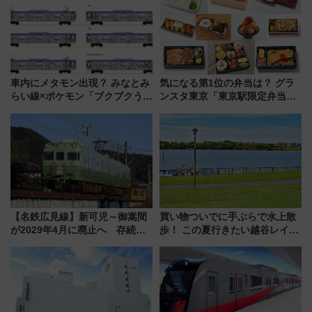
車内にメタモン出現？ みなとみ
気になる第1位の弁当は？ グラ
らい線×ポケモン「ブクブクうみ
ンスタ東京「東京駅限定弁当
ぞこの街」ラッピング電車が運
2026 売上ランキング」
行開始に！ この夏は直通列車で
横浜へ！
【名鉄広見線】新可児～御嵩間
買い物ついでに手ぶらで水上散
が2029年4月に廃止へ 存続協
歩！ この夏行きたい越谷レイク
議終了で100年の歴史に幕
タウンの新たな水辺の憩いエリ
ア「LAKESIDE PARK」（埼玉
県越谷市）