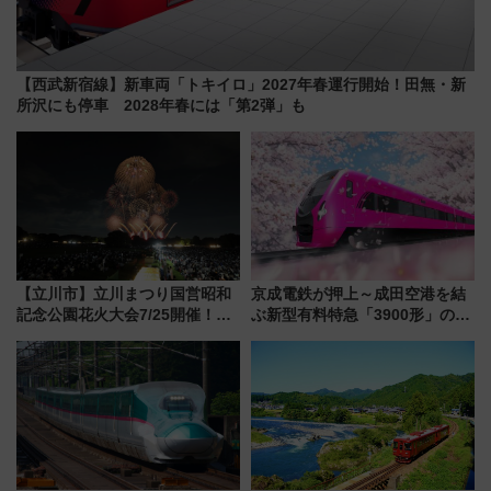
【西武新宿線】新車両「トキイロ」2027年春運行開始！田無・新
所沢にも停車 2028年春には「第2弾」も
【立川市】立川まつり国営昭和
京成電鉄が押上～成田空港を結
記念公園花火大会7/25開催！
ぶ新型有料特急「3900形」のコ
5000発の花火が夜を彩る 今年は
ンセプト・デザイン公開 愛称
混雑に要注意、その理由は
募集も実施