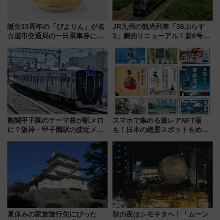
誕生15周年の「ぴよりん」が名
JR九州の観光列車「36ぷらす
古屋市交通局の一日乗車券に！
3」劇的リニューアル！新6号車
東山線では貸切電車も登場【限
“1〜2名用グリーン個室”と曜日
定1万5000枚】
別 “プレミアムランチ”導入･ル
ートや価格など解説
熱闘甲子園のテーマ曲が駅メロ
スマホで集める激レアNFT版
に？阪神・甲子園駅の接近メロ
も！日本の絶景スポットをめぐ
ディがVaundy「かげろう」×向
って集める「索道印(さくどうい
谷実アレンジの特別仕様へ、8月
ん)」企画がスタート
5日始発から
夏休みの家族旅行先にぴった
秋の夜はシモキタへ！「ムーン