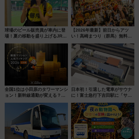
球場のビール販売員が車内に登
【2026年最新】前日からアツ
場！夏の移動を盛り上げるJR九
い！高崎まつり（群馬）無料観
州「ビール新幹線」7月31日・8
覧エリアから初開催100人みこ
月7日限定 ソフトバンクホーク
しまで
スとコラボ
全国1位は小田原のタワーマンシ
日本初！引退した電車がサウナ
ョン！新幹線通勤が変える？
に！富士急行下吉田駅に「サ電
「住みたい街」の最新トレンド
（SADEN）」2026年12月開
【新築マンション人気ランキン
業 行き交う電車の音や振動を
グ】
感じながら「ととのう」新感覚