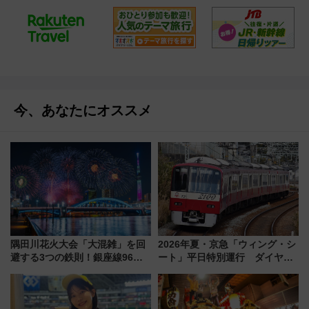
今、あなたにオススメ
隅田川花火大会「大混雑」を回
2026年夏・京急「ウィング・シ
避する3つの鉄則！銀座線96本
ート」平日特別運行 ダイヤ・
増発･浅草線臨時ダイヤ･スカイ
乗車方法を解説！2階建てバスや
ツリー駅の規制まとめ 7/25開催
三浦海岸を堪能できるお出かけ
（2026年）
プランもご紹介