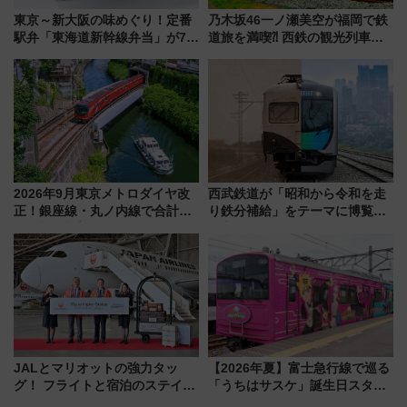
東京～新大阪の味めぐり！定番
乃木坂46一ノ瀬美空が福岡で鉄
駅弁「東海道新幹線弁当」が7月
道旅を満喫⁈ 西鉄の観光列車
21日にリニューアル発売
「THE RAIL KITCHEN
CHIKUGO」で巡る福岡･太宰
府･柳川の旅！YouTubeが公開
に
2026年9月東京メトロダイヤ改
西武鉄道が「昭和から令和を走
正！銀座線・丸ノ内線で合計
り鉄分補給」をテーマに博覧会
212本の大増発、混雑緩和に期
を実施！くすのきホールで8月
待
14日から 新車両「トキイロ」体
験ブースも アクセスや申込方法
を解説
JALとマリオットの強力タッ
【2026年夏】富士急行線で巡る
グ！ フライトと宿泊のステイタ
「うちはサスケ」誕生日スタン
スマッチでFLY ON ポイントや
プラリー！富士急ハイランド限