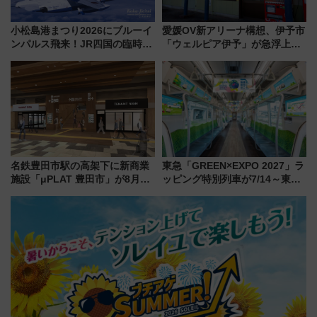
小松島港まつり2026にブルーイ
愛媛OV新アリーナ構想、伊予市
ンパルス飛来！JR四国の臨時ダ
「ウェルピア伊予」が急浮上！
イヤや駐車場予約を徹底解説
サイボウズ青野社長の参加表明
で探る鉄道アクセスの未来
名鉄豊田市駅の高架下に新商業
東急「GREEN×EXPO 2027」ラ
施設「μPLAT 豊田市」が8月26
ッピング特別列車が7/14～東
日開業！全8店舗が出店し街の新
横・田園都市・目黒線でデビュ
たな玄関口へ
ー！ 注目の編成やデザインまと
め