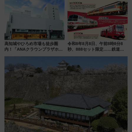
上級会員資格を効率よく獲得す
定グルメ＆グッズ徹底ガイド
る方法を解説
高知城やひろめ市場も徒歩圏
令和8年8月8日、午前8時8分8
内！「ANAクラウンプラザホテ
秒、888セット限定……鉄道各
ル高知」が8月開業
社の「8・8・8」な記念きっぷ
たち