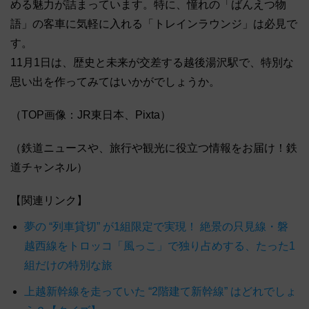
める魅力が詰まっています。特に、憧れの「ばんえつ物
語」の客車に気軽に入れる「トレインラウンジ」は必見で
す。
11月1日は、歴史と未来が交差する越後湯沢駅で、特別な
思い出を作ってみてはいかがでしょうか。
（TOP画像：JR東日本、Pixta）
（鉄道ニュースや、旅行や観光に役立つ情報をお届け！鉄
道チャンネル）
【関連リンク】
夢の “列車貸切” が1組限定で実現！ 絶景の只見線・磐
越西線をトロッコ「風っこ」で独り占めする、たった1
組だけの特別な旅
上越新幹線を走っていた “2階建て新幹線” はどれでしょ