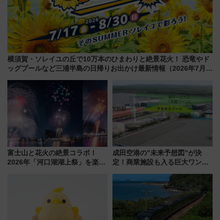
横須賀・ソレイユの丘で10万本のひまわりと絶景花火！ 恐竜やド
ッグプールなど三浦半島の日帰りお出かけ最新情報（2026年7月
17日～開催）
富士山と花火の絶景コラボ！
成田空港の”未来予想図”が決
2026年「河口湖湖上祭」を楽し
定！商業施設も入る巨大ワンタ
む完全ガイド＆鉄道アクセスの
ーミナル、京成の高架新駅整備
ススメ
で新型特急が品川･羽田とを結
ぶ！ JR空港駅は2面3線化！