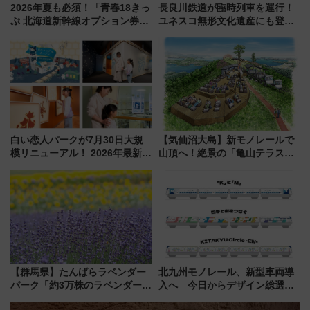
2026年夏も必須！「青春18きっ
長良川鉄道が臨時列車を運行！
ぷ 北海道新幹線オプション券」
ユネスコ無形文化遺産にも登録
自動改札対応ルールと途中下車
された「郡上おどり」楽しむ人
の罠
に 乗車には予約が必要
白い恋人パークが7月30日大規
【気仙沼大島】新モノレールで
模リニューアル！ 2026年最新の
山頂へ！絶景の「亀山テラス
新エリア・工場見学の見どころ
360°」が7月19日オープン、休
と料金・アクセスを徹底解説
暇村のお得な日帰りプランも登
（札幌市）
場
【群馬県】たんばらラベンダー
北九州モノレール、新型車両導
パーク「約3万株のラベンダー」
入へ 今日からデザイン総選挙
が見頃！新幹線＆無料送迎バス
始まる