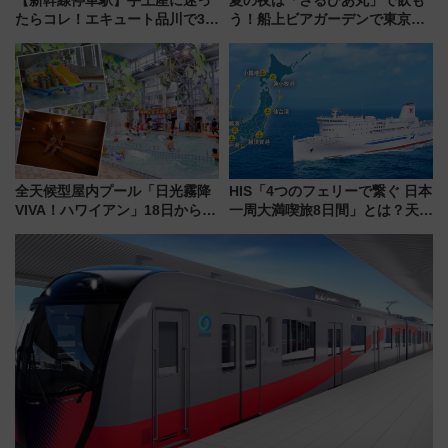
たらコレ！エキュート品川で3年
う！船上ビアガーデンで東京湾
連続売上1位を獲得した定番手土
の夜景を眺めながら軽く一
産スイーツとは？
杯……工場直送生ビールや島グ
ルメが美味い
全天候型屋内プール「日光霧降
HIS「4つのフェリーで繋ぐ 日本
VIVA！ハワイアン」18日から営
一周大満喫旅8日間」とは？天橋
業開始 小さなお子様連れのフ
立・小樽・日光東照宮など全国
ァミリーから大人まで幅広い世
の絶景＆限定グルメを網羅！煩
代が一日中楽しる夏のリゾート
雑な手続きも不要でお手軽に楽
を楽しんで
しめるプランが登場