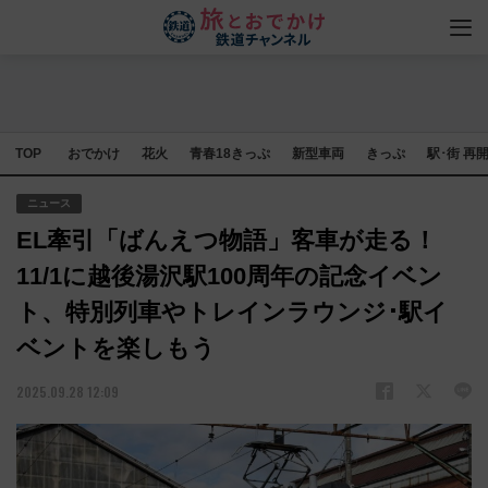
TOP
おでかけ
花火
青春18きっぷ
新型車両
きっぷ
駅･街 再
ニュース
EL牽引「ばんえつ物語」客車が走る！
11/1に越後湯沢駅100周年の記念イベン
ト、特別列車やトレインラウンジ･駅イ
ベントを楽しもう
2025.09.28 12:09