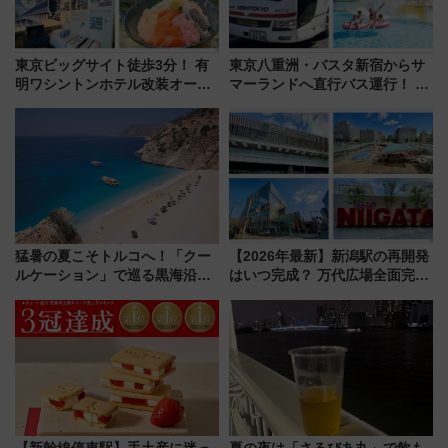
東京ビッグサイト徒歩3分！ 有
東京八重洲・バスタ新宿からサ
明ワシントンホテル改装オープ
マーランドへ直行バス運行！ お
ン直前「ゆりかもめ運転台付き
トクな1Dayパスで夏のプールと
客室」や海鮮丼が人気の朝食ビ
推し活を楽しもう！（2026年
ュッフェを現地レポ
8/1～31）
猛暑の夏こそトルコへ！「クー
【2026年最新】新潟駅の再開発
ルケーション」で巡る黒海沿岸
はいつ完成？ 万代広場全面完成
やエーゲ海の避暑リゾート 関
から「にいがた2キロ」・古町再
連検索数が前年比237％増、ナ
開発、バスタ新潟構想まで徹底
ショジオも認める『2026年に訪
解説！
れるべき世界の旅先』
【新幹線停車駅】手土産に迷っ
夏の夜は「さるびあ丸」で飲も