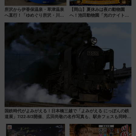
所沢から伊香保温泉・草津温泉
【岡山】夏休みは夜の動物園
へ直行！「ゆめぐり所沢・川越
へ！池田動物園「光のナイトズ
号」で群馬の温泉旅をもっと気
ー2026」で光と動物が彩る特別
軽に 運行ダイヤ・運賃を解説
な夜
国鉄時代がよみがえる！日本橋三越で「よみがえる にっぽんの鉄
道展」7/22-8/3開催、広田尚敬の名作写真も、駅弁フェスも同時開
催！