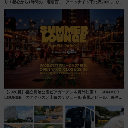
り！都心から1時間の「湘南西エ
アートナイト下北沢2026」でイ
リア」満喫ガイド 鎌倉・江の
マーシブシアターやアート巡り
島とは異なる魅力を持つ今夏の
を満喫しよう
注目スポット
【2026夏】都立明治公園ビアガーデン＆野外映画！「SUMMER
LOUNGE」のアクセスと上映スケジュール 夜風とビール、映画を
満喫！