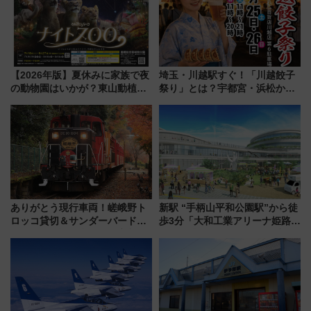
【2026年版】夏休みに家族で夜
埼玉・川越駅すぐ！「川越餃子
の動物園はいかが？東山動植物
祭り」とは？宇都宮・浜松から
園＆のんほいパーク「ナイト
ご当地和牛まで全国の人気餃子
ZOO」開催情報
を食べ比べ【7月25日・26日開
催】
ありがとう現行車両！嵯峨野ト
新駅 “手柄山平和公園駅”から徒
ロッコ貸切＆サンダーバードレ
歩3分「大和工業アリーナ姫路」
ストランで語り合う秋の京都
10月開業！Novelbright公演 や
斉藤雪乃＆福原トシヒロと行
大相撲巡業など 豪華イベントと
く！9月13日「京都の鉄道満喫
アクセス
ツアー」開催