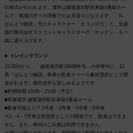
出発式が行われます。場所は越後湯沢駅在来線1番線ホー
ムで、地域の方々の演奏でのお見送りになります。「SL
ばんえつ物語」号のキャラクター「オコジロウ」と、北越
急行株式会社マスコットキャラクターの「ホックン」も一
緒に盛り上げます。
トレインラウンジ
15:30頃から、「越後湯沢駅100周年号」の停車中に、12
系「ばんえつ物語」客車が飲食スペース兼休憩所として開
放されます。車内見学も楽しめるようです。
■利用時間 13:00～15:00（予定）
■実施場所 越後湯沢駅在来線1番線ホーム
■飲食可能エリア 2号車・3号車・5号車・6号車
※1・4・7号車は休憩所としての開放です。飲食はできま
せん。また、車内のごみ箱は利用できません。
※席には限りがあります。長時間のご利用はお控えくださ