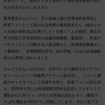
背景の一つに、前回と大きく変わった表彰選考委員の顔ぶ
れがあるのかもしれません。
選考委員９人のうち、五十嵐徹人国土交通省鉄道局長と、
鉄道ファンとして知られる将棋の藤井聡太さん（残念なが
ら今回の表彰式は欠席でした）を除く７人が新顔。東京大
学大学院工学系研究科の加藤浩徳教授（委員長）、鉄道ア
ーチストとして活動する小倉沙耶さん（交通環境整備ネッ
ト審議役）、交通新聞社月刊「旅の手帖」の山口昌彦編集
長らが選考に加わりました。
テレビでおなじみなのが、日本テレビの藤田大介アナウン
サー（コンテンツ戦略局アナウンス部主任）。ニュース番
組のキャスターとして活躍する傍ら、鉄道ファンの顔も持
ち、2025年９月には鉄道開業200年を記念してイギリスで
運転されたSLウォッチのため現地を訪れたそう（藤田ア
ナはSL運転をSNSのＸに投稿しています。ぜひご覧下さ