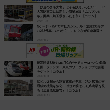
「鉄道のまち大宮」は今も鉄分いっぱい！ JR
大宮駅東口には新しい商業施設「ムスブルミ
ネ」開業（埼玉県さいたま市）【コラム】
2025.11.15
Nゲージ・KATO本社のシンボル「京急230形デ
ハ268号車」いつからここに？なぜ京急車両？
2025.08.31
最高時速320キロのTGVが走るヨーロッパの鉄道
王国・フランス 東京のワークショップで話題
をゲット【コラム】
2025.09.15
駅ビル２階から路面電車が発車 JRと広電の交
通結節機能を強化！ 生まれ変わった広島駅を見
る（広島県広島市）【コラム】
2026.03.25