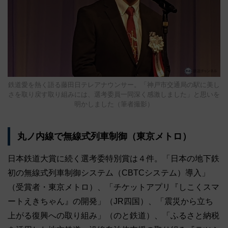
鉄道愛を熱く語る藤田日テレアナウンサー。「神戸市交通局の駅に美し
さを取り戻す取り組みには、選考委員一同深く感激しました」と思いを
明かしました（筆者撮影）
丸ノ内線で無線式列車制御（東京メトロ）
日本鉄道大賞に続く選考委特別賞は４件。「日本の地下鉄
初の無線式列車制御システム（CBTCシステム）導入」
（受賞者・東京メトロ）、「チケットアプリ『しこくスマ
ートえきちゃん』の開発」（JR四国）、「震災から立ち
上がる復興への取り組み」（のと鉄道）、「ふるさと納税