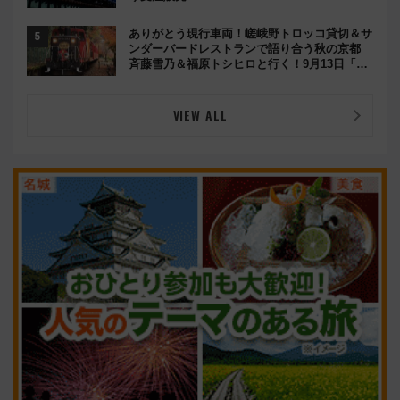
ありがとう現行車両！嵯峨野トロッコ貸切＆サ
ンダーバードレストランで語り合う秋の京都
斉藤雪乃＆福原トシヒロと行く！9月13日「京
都の鉄道満喫ツアー」開催
VIEW ALL