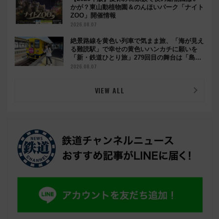
かが？東山動植物園＆のんほいパーク「ナイト
ZOO」開催情報
2026.08.07
絶景路線を黄色い列車で気まま旅、「海が見え
る難読駅」で幸せの黄色いハンカチに願いを
「新・鉄道ひとり旅」279回目の舞台は「島原
鉄道」
2026.08.07
VIEW ALL