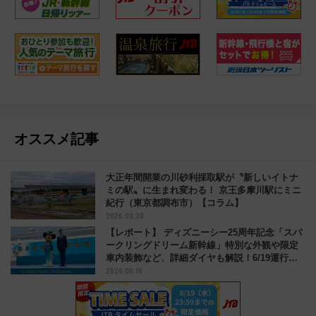
オススメ記事
大正年間開業の川砂利採取駅が〝新しいイトナ
ミの駅〟に生まれ変わる！ 京王多摩川駅にミニ
紀行（東京都調布市）【コラム】
2026.03.20
【レポート】 ディズニーシー25周年記念「スパ
ークリングドリーム新幹線」特別な外観や限定
車内装飾など、詳細ダイヤも解説！6/19運行開
2026.06.16
始