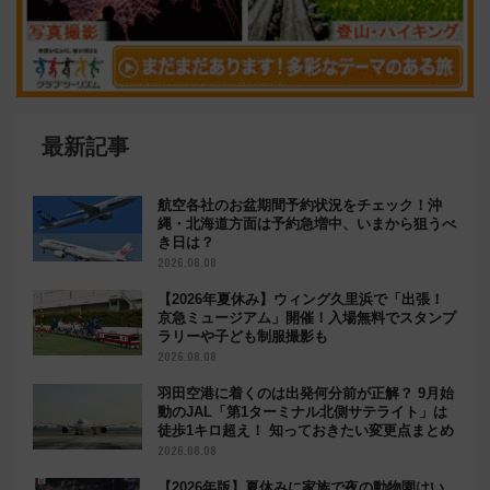
最新記事
航空各社のお盆期間予約状況をチェック！沖
縄・北海道方面は予約急増中、いまから狙うべ
き日は？
2026.08.08
【2026年夏休み】ウィング久里浜で「出張！
京急ミュージアム」開催！入場無料でスタンプ
ラリーや子ども制服撮影も
2026.08.08
羽田空港に着くのは出発何分前が正解？ 9月始
動のJAL「第1ターミナル北側サテライト」は
徒歩1キロ超え！ 知っておきたい変更点まとめ
2026.08.08
【2026年版】夏休みに家族で夜の動物園はい