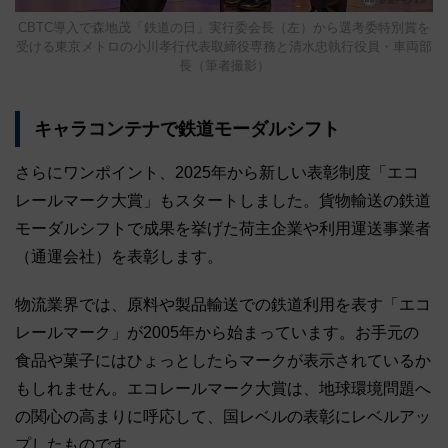
CBTC導入で森地茂「鉄道の日」実行委会長（左）から選考委特別賞を
受ける東京メトロの小川孝行代表取締役専務と清水忠執行役員・車両部
長（筆者撮影）
キャラコンテナで鉄道モーダルシフト
さらにワンポイント、2025年から新しい表彰制度「エコ
レールマーク大賞」もスタートしました。貨物輸送の鉄道
モーダルシフトで成果を挙げた荷主企業や利用運送事業者
（通運会社）を表彰します。
物流業界では、原料や製品輸送での鉄道利用を表す「エコ
レールマーク」が2005年から始まっています。お手元の
食品や菓子にはひょっとしたらマークが表示されているか
もしれません。エコレールマーク大賞は、地球環境問題へ
の関心の高まりに呼応して、国レベルの表彰にレベルアッ
プしたものです。