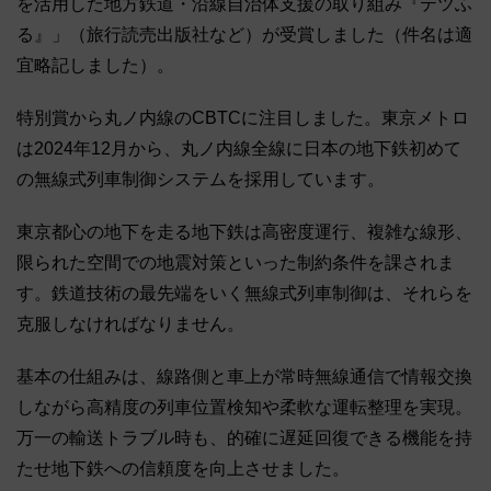
を活用した地方鉄道・沿線自治体支援の取り組み『テツふ
る』」（旅行読売出版社など）が受賞しました（件名は適
宜略記しました）。
特別賞から丸ノ内線のCBTCに注目しました。東京メトロ
は2024年12月から、丸ノ内線全線に日本の地下鉄初めて
の無線式列車制御システムを採用しています。
東京都心の地下を走る地下鉄は高密度運行、複雑な線形、
限られた空間での地震対策といった制約条件を課されま
す。鉄道技術の最先端をいく無線式列車制御は、それらを
克服しなければなりません。
基本の仕組みは、線路側と車上が常時無線通信で情報交換
しながら高精度の列車位置検知や柔軟な運転整理を実現。
万一の輸送トラブル時も、的確に遅延回復できる機能を持
たせ地下鉄への信頼度を向上させました。