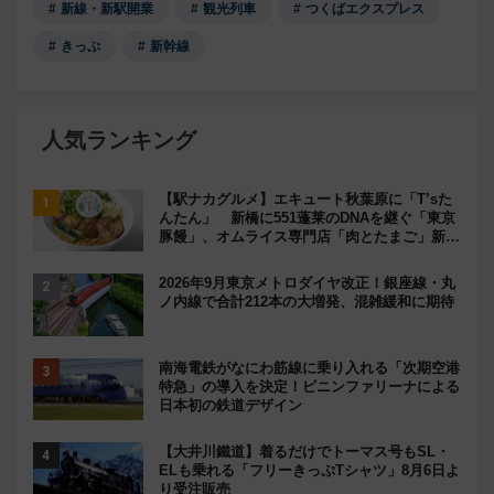
新線・新駅開業
観光列車
つくばエクスプレス
きっぷ
新幹線
人気ランキング
【駅ナカグルメ】エキュート秋葉原に「T’sた
んたん」 新橋に551蓬莱のDNAを継ぐ「東京
豚饅」、オムライス専門店「肉とたまご」新グ
ルメ続々登場！【2026年8月】
2026年9月東京メトロダイヤ改正！銀座線・丸
ノ内線で合計212本の大増発、混雑緩和に期待
南海電鉄がなにわ筋線に乗り入れる「次期空港
特急」の導入を決定！ピニンファリーナによる
日本初の鉄道デザイン
【大井川鐵道】着るだけでトーマス号もSL・
ELも乗れる「フリーきっぷTシャツ」8月6日よ
り受注販売