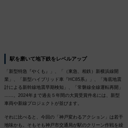
駅を磨いて地下鉄をレベルアップ
「新型特急『やくも』」、「（東急、相鉄）新横浜線開
業」、「新型ハイブリッド車『HC85系』」、「海底地震
計による新幹線地震早期検知」、「常磐線全線運転再開」
……。2024年まで過去５年間の大賞受賞件名には、新型
車両や新線プロジェクトが並びます。
それに比べると、今回の「神戸変わるアクション」は若干
地味かも。そもそも神戸市交通局が駅のクリーン作戦を繰