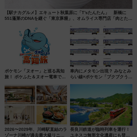
【駅ナカグルメ】エキュート秋葉原に「T’sたんたん」 新橋に
551蓬莱のDNAを継ぐ「東京豚饅」、オムライス専門店「肉とたま
ご」新グルメ続々登場！【2026年8月】
ポケモン「ヌオー」と巡る高知
車内にメタモン出現？ みなとみ
旅！ ポケふた＆ヌオー電車で楽
らい線×ポケモン「ブクブクうみ
しむ鉄道スタンプラリーで土佐
ぞこの街」ラッピング電車が運
路の絶景と絶品グルメを満喫！
行開始に！ この夏は直通列車で
（7月18日スタート）
横浜へ！
2026〜2029年、川崎駅直結のラ
長良川鉄道が臨時列車を運行！
ゾーナ川崎が過去最大級リニュ
ユネスコ無形文化遺産にも登録