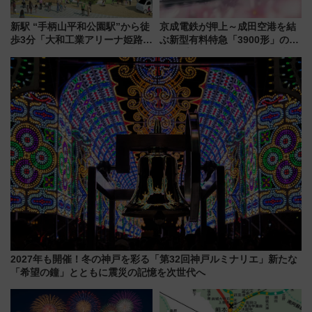
新駅 “手柄山平和公園駅”から徒
京成電鉄が押上～成田空港を結
歩3分「大和工業アリーナ姫路」
ぶ新型有料特急「3900形」のコ
10月開業！Novelbright公演 や
ンセプト・デザイン公開 愛称
大相撲巡業など 豪華イベントと
募集も実施
アクセス
2027年も開催！冬の神戸を彩る「第32回神戸ルミナリエ」新たな
「希望の鐘」とともに震災の記憶を次世代へ