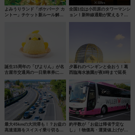
よみうりランド「ポケパーク カ
全国1位は小田原のタワーマンシ
ントー」チケット新ルール解
ョン！新幹線通勤が変える？
説！購入制限の緩和と入場時の
「住みたい街」の最新トレンド
本人確認が11月スタート
【新築マンション人気ランキン
グ】
誕生15周年の「ぴよりん」が名
夕暮れのペンギンと会おう！葛
古屋市交通局の一日乗車券に！
西臨海水族園が夜8時まで延長
東山線では貸切電車も登場【限
定1万5000枚】
最大45kmの大渋滞も！？お盆の
約半数が「お盆は帰省予定な
高速道路をスイスイ乗り切る快
し」！物価高・運賃値上げが財