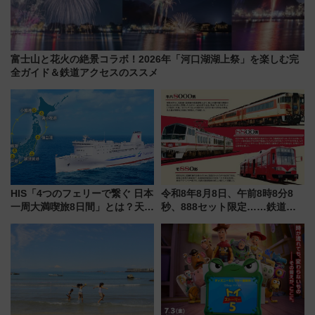
富士山と花火の絶景コラボ！2026年「河口湖湖上祭」を楽しむ完
全ガイド＆鉄道アクセスのススメ
HIS「4つのフェリーで繋ぐ 日本
令和8年8月8日、午前8時8分8
一周大満喫旅8日間」とは？天橋
秒、888セット限定……鉄道各
立・小樽・日光東照宮など全国
社の「8・8・8」な記念きっぷ
の絶景＆限定グルメを網羅！煩
たち
雑な手続きも不要でお手軽に楽
しめるプランが登場