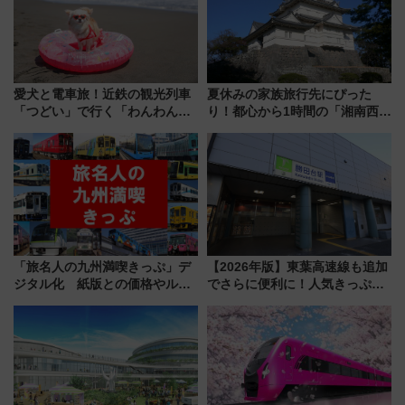
愛犬と電車旅！近鉄の観光列車
夏休みの家族旅行先にぴった
「つどい」で行く「わんわん列
り！都心から1時間の「湘南西エ
車」第5弾！海辺のBBQも楽し
リア」満喫ガイド 鎌倉・江の
める日帰りツアー
島とは異なる魅力を持つ今夏の
注目スポット
「旅名人の九州満喫きっぷ」デ
【2026年版】東葉高速線も追加
ジタル化 紙版との価格やルー
でさらに便利に！人気きっぷ
ルの違いを解説
「サンキューちばフリーパス」
今年も発売 秋・早春に千葉県を
巡るなら使い勝手・コスパ抜群