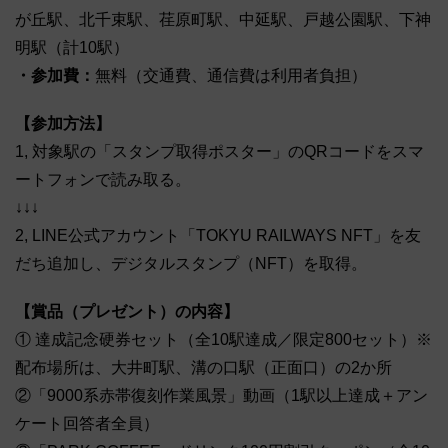
が丘駅、北千束駅、荏原町駅、中延駅、戸越公園駅、下神
明駅（計10駅）
・参加費：
無料（交通費、通信費は利用者負担）
【参加方法】
1, 対象駅の「スタンプ取得ポスター」のQRコードをスマ
ートフォンで読み取る。
↓↓↓
2, LINE公式アカウント「TOKYU RAILWAYS NFT」を友
だち追加し、デジタルスタンプ（NFT）を取得。
【賞品（プレゼント）の内容】
① 達成記念硬券セット（全10駅達成／限定800セット）※
配布場所は、大井町駅、溝の口駅（正面口）の2か所
②「9000系赤帯復刻作業風景」動画（1駅以上達成＋アン
ケート回答者全員）