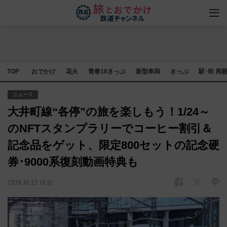
TOP
おでかけ
花火
青春18きっぷ
新型車両
きっぷ
駅･街 再
ニュース
大井町線“各停”の旅を楽しもう！1/24～
のNFTスタンプラリーでコーヒー割引＆
記念品をゲット、限定800セットの記念硬
券･9000系復刻動画特典も
2026.01.22 16:01