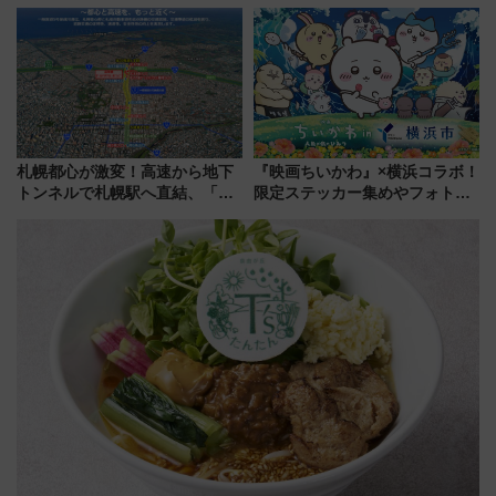
適ドライブ術
布を直撃、往復1万円以内なら帰
りたいけど……【WILLER お盆
帰省動向調査】
札幌都心が激変！高速から地下
『映画ちいかわ』×横浜コラボ！
トンネルで札幌駅へ直結、「創
限定ステッカー集めやフォトス
成川通都心アクセス道路」が7月
ポット、特別花火でみなとみら
から本格着工、延長4.8km整備
いを満喫しよう（花火鑑賞会応
事業の全貌
募は7/12まで！）