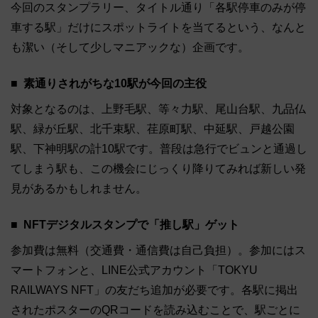
今回のスタンプラリー、タイトル通り「各駅停車のみが停
車する駅」だけにスポットライトを当てるという、なんと
も潔い（そして少しマニアックな）企画です。
素通りされがちな10駅が今回の主役
対象となるのは、上野毛駅、等々力駅、尾山台駅、九品仏
駅、緑が丘駅、北千束駅、荏原町駅、中延駅、戸越公園
駅、下神明駅の計10駅です。普段は急行でビュンと通過し
てしまう駅も、この機会にじっくり降りてみれば新しい発
見があるかもしれません。
NFTデジタルスタンプで「推し駅」ゲット
参加費は無料（交通費・通信費は自己負担）。参加にはス
マートフォンと、LINE公式アカウント「TOKYU
RAILWAYS NFT」の友だち追加が必要です。各駅に掲出
されたポスターのQRコードを読み込むことで、駅ごとに