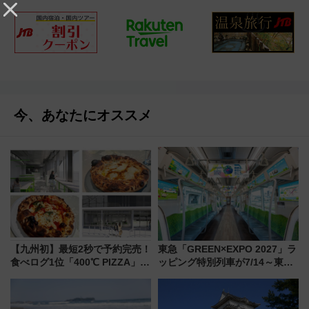
今、あなたにオススメ
【九州初】最短2秒で予約完売！
東急「GREEN×EXPO 2027」ラ
食べログ1位「400℃ PIZZA」が
ッピング特別列車が7/14～東
博多駅すぐの明治公園に8/7オー
横・田園都市・目黒線でデビュ
プン。もつ鍋風など限定メニュ
ー！ 注目の編成やデザインまと
ーも
め