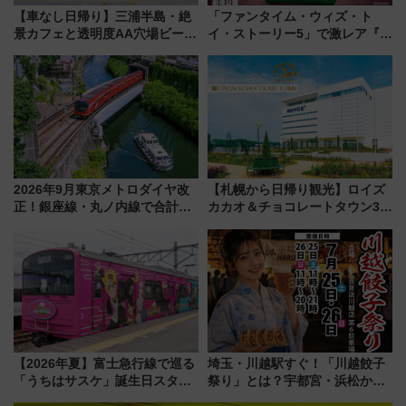
【車なし日帰り】三浦半島・絶
「ファンタイム・ウィズ・ト
景カフェと透明度AA穴場ビーチ
イ・ストーリー5」で激レア『ロ
を巡る！ おトクな電車きっぷ活
ルカナ』カードをゲット！最新
用してストレスフリー旅へ行こ
デコレーションも徹底解説
う！
2026年9月東京メトロダイヤ改
【札幌から日帰り観光】ロイズ
正！銀座線・丸ノ内線で合計
カカオ＆チョコレートタウン3周
212本の大増発、混雑緩和に期
年！ 9月は入場料半額やチョコ
待
詰め放題を開催、ロイズタウン
駅からのアクセスも
【2026年夏】富士急行線で巡る
埼玉・川越駅すぐ！「川越餃子
「うちはサスケ」誕生日スタン
祭り」とは？宇都宮・浜松から
プラリー！富士急ハイランド限
ご当地和牛まで全国の人気餃子