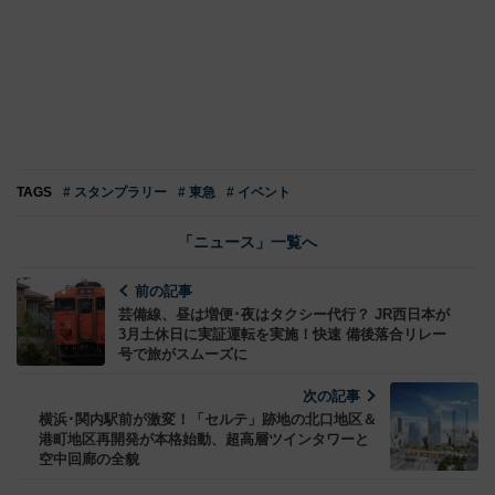
TAGS
# スタンプラリー
# 東急
# イベント
「ニュース」一覧へ
前の記事
芸備線、昼は増便･夜はタクシー代行？ JR西日本が
3月土休日に実証運転を実施！快速 備後落合リレー
号で旅がスムーズに
次の記事
横浜･関内駅前が激変！「セルテ」跡地の北口地区＆
港町地区再開発が本格始動、超高層ツインタワーと
空中回廊の全貌