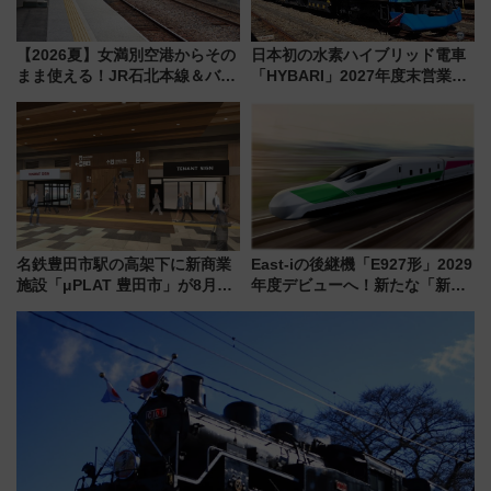
【2026夏】女満別空港からその
日本初の水素ハイブリッド電車
まま使える！JR石北本線＆バス
「HYBARI」2027年度末営業運
乗り放題「北見・網走周遊フリ
転へ 鉄道・発電・まちづくり
ーパス」でおトクに道東観光
で水素利活用が加速
（8/3発売）
名鉄豊田市駅の高架下に新商業
East-iの後継機「E927形」2029
施設「μPLAT 豊田市」が8月26
年度デビューへ！新たな「新幹
日開業！全8店舗が出店し街の新
線専用検測車」の性能を徹底解
たな玄関口へ
説【JR東日本】