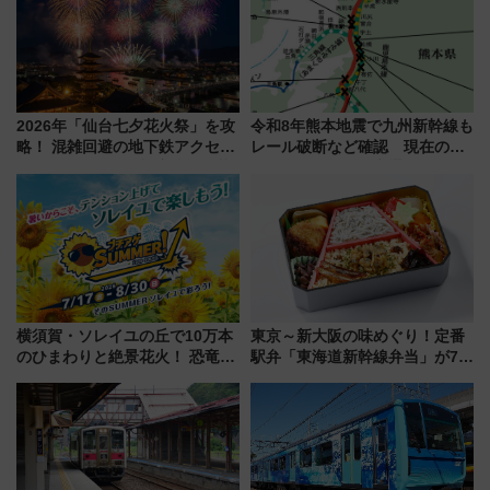
2026年「仙台七夕花火祭」を攻
令和8年熊本地震で九州新幹線も
略！ 混雑回避の地下鉄アクセス
レール破断など確認 現在の運
からまだ買える有料席情報、花
転見合わせ状況と交通網への影
火前に楽しむ仙台観光ルートま
響
で解説！
横須賀・ソレイユの丘で10万本
東京～新大阪の味めぐり！定番
のひまわりと絶景花火！ 恐竜や
駅弁「東海道新幹線弁当」が7月
ドッグプールなど三浦半島の日
21日にリニューアル発売
帰りお出かけ最新情報（2026年
7月17日～開催）