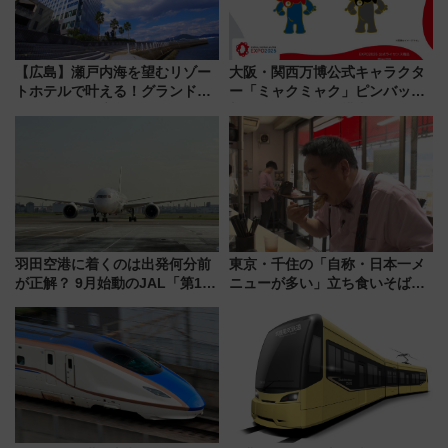
【広島】瀬戸内海を望むリゾー
大阪・関西万博公式キャラクタ
トホテルで叶える！グランドプ
ー「ミャクミャク」ピンバッジ
リンスホテル広島のフォトウエ
新登場！関西の駅構内などで7月
ディング＆カジュアルパーティ
中旬発売
ープラン
羽田空港に着くのは出発何分前
東京・千住の「自称・日本一メ
が正解？ 9月始動のJAL「第1タ
ニューが多い」立ち食いそば屋
ーミナル北側サテライト」は徒
とは？ ＢＳ日テレ『ドランク塚
歩1キロ超え！ 知っておきたい
地のふらっと立ち食いそば』
変更点まとめ
7/27夜10時～放送