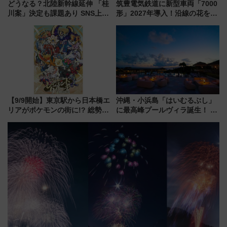
どうなる？北陸新幹線延伸 「桂
筑豊電気鉄道に新型車両「7000
川案」決定も課題あり SNS上の
形」2027年導入！沿線の花をイ
声は
メージしたイエローを採用 車
内は落ち着いたゆとりある空間
に
【9/9開始】東京駅から日本橋エ
沖縄・小浜島「はいむるぶし」
リアがポケモンの街に!? 総勢
に最高峰プールヴィラ誕生！ 石
100匹以上が出現「レジェンド
垣島から船で向かう究極のご褒
リサーチ」本格謎解き・グッズ
美旅「何もしない贅沢」を体験
情報まとめ
してみない？