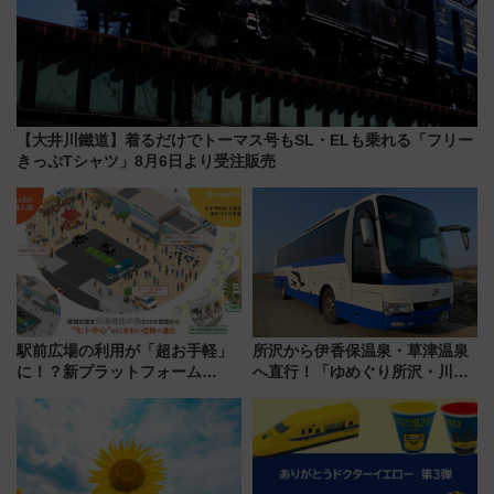
【大井川鐵道】着るだけでトーマス号もSL・ELも乗れる「フリー
きっぷTシャツ」8月6日より受注販売
駅前広場の利用が「超お手軽」
所沢から伊香保温泉・草津温泉
に！？新プラットフォーム
へ直行！「ゆめぐり所沢・川越
「HirakeBA」8月3日始動、ス
号」で群馬の温泉旅をもっと気
マホで簡単申請 物販や演奏会な
軽に 運行ダイヤ・運賃を解説
どに【JR東日本】