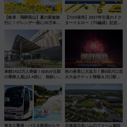
【岐阜・飛騨高山】夏の家族旅
【7/24発売】2027年引退のドク
行に！ゲレンデ一面に20万本の
ターイエロー（T5編成）記念グ
ひまわりが咲き誇る「アルコピ
ッズ7種が登場！ 新幹線車内放
アひまわり園」開園
送の目覚まし時計など通販・販
売店舗まとめ
来館1422万人突破！ゆめが丘駅
秋の夜長に大迫力！第6回川口花
の乗降人員は2.4倍に 相鉄いず
火大会チケット情報＆川口駅か
み野線「ゆめが丘ソラトス」2周
らのアクセスガイド
年祭にそうにゃん＆DB.スター
マンが登場
東京八重洲・バスタ新宿からサ
北海道日本ハムのファーム施設