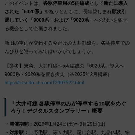
このイベントは、
各駅停車用の5両編成
として
新たに導入
された「6020系」
を祝うとともに、長年親しまれ
順次引
退していく「9000系」および「9020系」
への想いを馳せ
る機会として企画されました。
新旧の車両が交錯する今だけの大井町線を、各駅停車での
んびりと巡ってみてはいかがでしょうか。
【参考】東急、大井町線へ5両編成の「6020系」導入へ
9000系・9020系を置き換え（※2025年2月掲載）
https://tetsudo-ch.com/12997522.html
「大井町線 各駅停車のみが停車する10駅をめぐ
ろう！デジタルスタンプラリー」概要
・開催期間：
2026年1月24日(土)〜3月29日(日)
・対象駅：
上野毛駅、等々力駅、尾山台駅、九品仏駅、緑