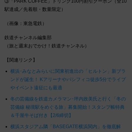
③「PARK COFFEE」ドリンク100円割引クーポン（全10
駅達成／先着順・数量限定）
（画像：東急電鉄）
鉄道チャンネル編集部
（旅と週末おでかけ！鉄道チャンネル）
【関連リンク】
横浜･みなとみらいに関東初進出の「ヒルトン」新ブラ
ンドが誕生！ Kアリーナやパシフィコ徒歩5分でライブ
やイベント遠征にも最適
冬の芸備線を鉄道カメラマン･坪内政美氏と行く「冬の
芸備線 秘境駅をめぐる旅」募集開始！スタンプ帳特典
＆千屋牛そば付き【2/6締切】
横浜スタジアム隣「BASEGATE横浜関内」を徹底解