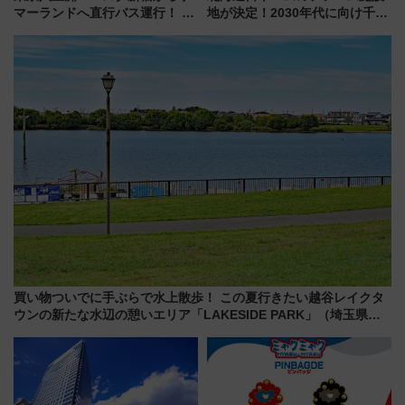
マーランドへ直行バス運行！ お
地が決定！2030年代に向け千歳
トクな1Dayパスで夏のプールと
線沿線が一大野球エリア
推し活を楽しもう！（2026年
8/1～31）
買い物ついでに手ぶらで水上散歩！ この夏行きたい越谷レイクタ
ウンの新たな水辺の憩いエリア「LAKESIDE PARK」（埼玉県越
谷市）