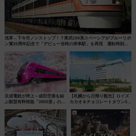
浅草→下今市ノンストップ！？東武100系スペーシアがブルーリボ
ン賞35周年記念で「デビュー当時の停車駅」を再現 運転時刻や
特急券の買い方を紹介
京成電鉄が押上～成田空港を結
【札幌から日帰り観光】ロイズ
ぶ新型有料特急「3900形」のコ
カカオ＆チョコレートタウン3周
ンセプト・デザイン公開 愛称
年！ 9月は入場料半額やチョコ
募集も実施
詰め放題を開催、ロイズタウン
駅からのアクセスも