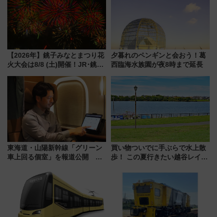
【2026年】銚子みなとまつり花
夕暮れのペンギンと会おう！葛
火大会は8/8 (土)開催！JR･銚子
西臨海水族園が夜8時まで延長
電鉄の臨時列車やアクセス情
報、利根川に咲く8,000発の大迫
力＆屋台を満喫
東海道・山陽新幹線「グリーン
買い物ついでに手ぶらで水上散
車上回る個室」を報道公開 プ
歩！ この夏行きたい越谷レイク
ライベート感備えた上質な空間
タウンの新たな水辺の憩いエリ
ア「LAKESIDE PARK」（埼玉
県越谷市）