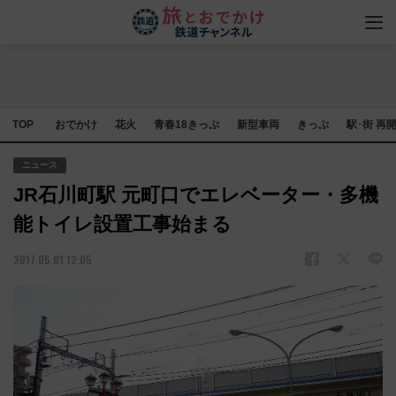
TOP
おでかけ
花火
青春18きっぷ
新型車両
きっぷ
駅･街 再
ニュース
JR石川町駅 元町口でエレベーター・多機
能トイレ設置工事始まる
2017.05.01 12:05