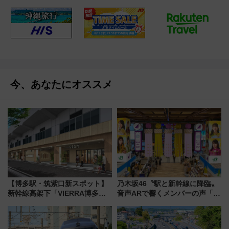
今、あなたにオススメ
【博多駅・筑紫口新スポット】
乃木坂46〝駅と新幹線に降臨〟
新幹線高架下「VIERRA博多テ
音声ARで響くメンバーの声「真
ラス」が9/18開業！九州初出店
夏の全国ツアー2026」
など注目の全6店舗 「博多活憩
通り」も一新