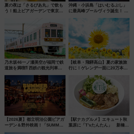
夏の夜は「さるびあ丸」で飲も
沖縄・小浜島「はいむるぶし」
う！船上ビアガーデンで東京湾
に最高峰プールヴィラ誕生！ 石
の夜景を眺めながら軽く一
垣島から船で向かう究極のご褒
杯……工場直送生ビールや島グ
美旅「何もしない贅沢」を体験
ルメが美味い
してみない？
乃木坂46一ノ瀬美空が福岡で鉄
【岐阜・飛騨高山】夏の家族旅
道旅を満喫⁈ 西鉄の観光列車
行に！ゲレンデ一面に20万本の
「THE RAIL KITCHEN
ひまわりが咲き誇る「アルコピ
CHIKUGO」で巡る福岡･太宰
アひまわり園」開園
府･柳川の旅！YouTubeが公開
に
【2026夏】都立明治公園ビアガ
【駅ナカグルメ】エキュート秋
ーデン＆野外映画！「SUMMER
葉原に「T’sたんたん」 新橋に
LOUNGE」のアクセスと上映ス
551蓬莱のDNAを継ぐ「東京豚