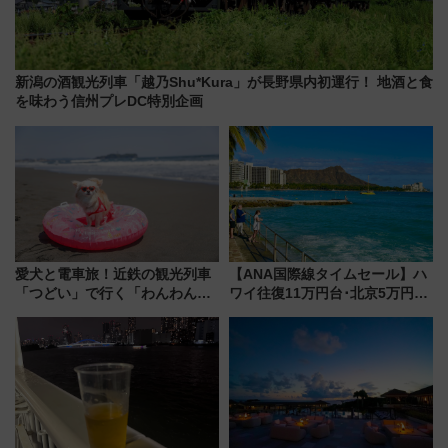
新潟の酒観光列車「越乃Shu*Kura」が長野県内初運行！ 地酒と食
を味わう信州プレDC特別企画
愛犬と電車旅！近鉄の観光列車
【ANA国際線タイムセール】ハ
「つどい」で行く「わんわん列
ワイ往復11万円台･北京5万円台
車」第5弾！海辺のBBQも楽し
～、憧れのビジネスクラスも！
める日帰りツアー
来春のGW旅行まで狙える激ア
ツ路線まとめ（8/10まで）