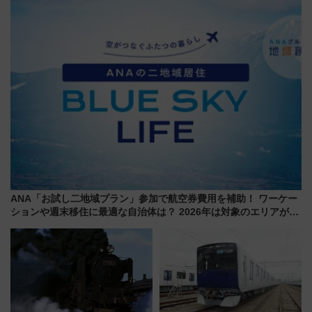
ケジュール 夜風とビール、映画
饅」、オムライス専門店「肉と
を満喫！
たまご」新グルメ続々登場！
【2026年8月】
ANA「お試し二地域プラン」参加で航空券費用を補助！ ワーケー
ションや週末移住に最適な自治体は？ 2026年は対象のエリアが拡
大！