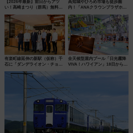
【2026年最新】前日からアツ
高知城やひろめ市場も徒歩圏
い！高崎まつり（群馬）無料観
内！「ANAクラウンプラザホテ
覧エリアから初開催100人みこ
ル高知」が8月開業
しまで
有楽町線延伸の新駅（仮称）千
全天候型屋内プール「日光霧降
石に「ダンデライオン・チョコ
VIVA！ハワイアン」18日から営
レート」が出店！ 東京メトロが
業開始 小さなお子様連れのフ
1億円出資で挑む新時代のまちづ
ァミリーから大人まで幅広い世
くりとは？
代が一日中楽しる夏のリゾート
を楽しんで