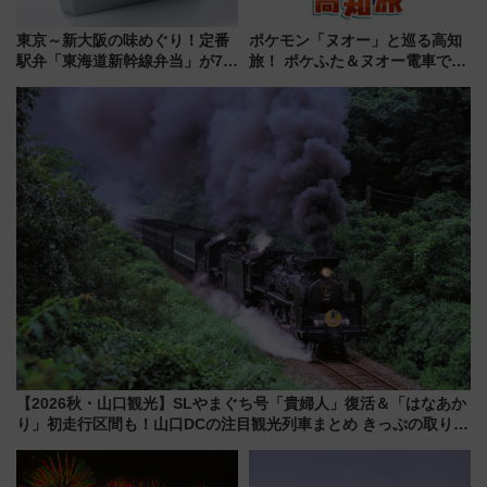
東京～新大阪の味めぐり！定番
ポケモン「ヌオー」と巡る高知
駅弁「東海道新幹線弁当」が7月
旅！ ポケふた＆ヌオー電車で楽
21日にリニューアル発売
しむ鉄道スタンプラリーで土佐
路の絶景と絶品グルメを満喫！
（7月18日スタート）
【2026秋・山口観光】SLやまぐち号「貴婦人」復活＆「はなあか
り」初走行区間も！山口DCの注目観光列車まとめ きっぷの取り方
は？