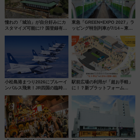
憧れの「城泊」が自分好みにカ
東急「GREEN×EXPO 2027」ラ
スタマイズ可能に!? 国登録有形
ッピング特別列車が7/14～東
文化財・丸亀城「延寿閣別館」
横・田園都市・目黒線でデビュ
にオーダーメイド型の宿泊プラ
ー！ 注目の編成やデザインまと
ンが誕生！
め
小松島港まつり2026にブルーイ
駅前広場の利用が「超お手軽」
ンパルス飛来！JR四国の臨時ダ
に！？新プラットフォーム
イヤや駐車場予約を徹底解説
「HirakeBA」8月3日始動、ス
マホで簡単申請 物販や演奏会な
どに【JR東日本】