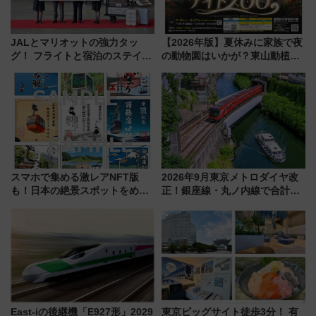
JALとマリオットの強力タッ
【2026年版】夏休みに家族で夜
グ！ フライトと宿泊のステイタ
の動物園はいかが？東山動植物
スマッチでFLY ON ポイントや
園＆のんほいパーク「ナイト
上級会員資格を効率よく獲得す
ZOO」開催情報
る方法を解説
スマホで集める激レアNFT版
2026年9月東京メトロダイヤ改
も！日本の絶景スポットをめぐ
正！銀座線・丸ノ内線で合計
って集める「索道印(さくどうい
212本の大増発、混雑緩和に期
ん)」企画がスタート
待
East-iの後継機「E927形」2029
東京ビッグサイト徒歩3分！ 有