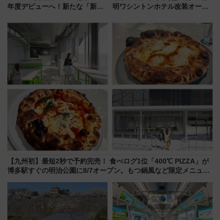
年度デビューへ！新たな「新幹
明ワシントンホテル改装オープ
線専用検測車」の性能を徹底解
ン直前「ゆりかもめ運転台付き
説【JR東日本】
客室」や海鮮丼が人気の朝食ビ
ュッフェを現地レポ
【九州初】最短2秒で予約完売！ 食べログ1位「400℃ PIZZA」が
博多駅すぐの明治公園に8/7オープン。もつ鍋風など限定メニュー
も