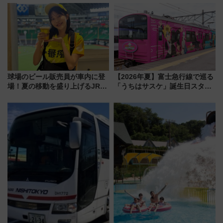
とは？ ＢＳ日テレ『ドランク塚
ディがVaundy「かげろう」×向
地のふらっと立ち食いそば』
谷実アレンジの特別仕様へ、8月
7/27夜10時～放送
5日始発から
球場のビール販売員が車内に登
【2026年夏】富士急行線で巡る
場！夏の移動を盛り上げるJR九
「うちはサスケ」誕生日スタン
州「ビール新幹線」7月31日・8
プラリー！富士急ハイランド限
月7日限定 ソフトバンクホーク
定グルメ＆グッズ徹底ガイド
スとコラボ