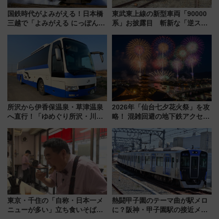
国鉄時代がよみがえる！日本橋
東武東上線の新型車両「90000
三越で「よみがえる にっぽんの
系」お披露目 斬新な「逆スラ
鉄道展」7/22-8/3開催、広田尚
ント式」の先頭形状と明るく開
敬の名作写真も、駅弁フェスも
放的な車内空間に注目、デビュ
同時開催！
ーは9月
所沢から伊香保温泉・草津温泉
2026年「仙台七夕花火祭」を攻
へ直行！「ゆめぐり所沢・川越
略！ 混雑回避の地下鉄アクセス
号」で群馬の温泉旅をもっと気
からまだ買える有料席情報、花
軽に 運行ダイヤ・運賃を解説
火前に楽しむ仙台観光ルートま
で解説！
東京・千住の「自称・日本一メ
熱闘甲子園のテーマ曲が駅メロ
ニューが多い」立ち食いそば屋
に？阪神・甲子園駅の接近メロ