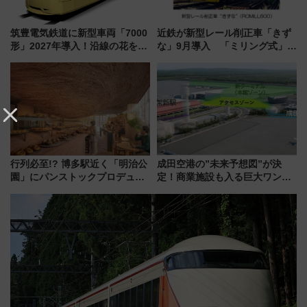
筑豊電気鉄道に新型車両「7000
近鉄が新型レール削正車「きず
形」2027年導入！沿線の花をイ
な」9月導入 「ミリング式」採
メージしたイエローを採用 車
用でメンテナンス作業を効率
内は落ち着いたゆとりある空間
化！安全性や乗り心地の向上に
に
貢献するだけでなく、全線区で
活躍するための仕組みも
行列必至!? 博多駅近く「明治公
成田空港の”未来予想図”が決
園」にパンストックプロデュー
定！商業施設も入る巨大ワンタ
スの新業態『Land Bageri』8/7
ーミナル、京成の高架新駅整備
オープン 秋からはビストロ営業
で新型特急が品川･羽田とを結
も！
ぶ！ JR空港駅は2面3線化！