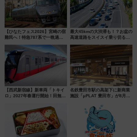
【ひなたフェス2026】宮崎の宿
最大45kmの大渋滞も！？お盆の
難民へ！特急787系で一晩過ご
高速道路をスイスイ乗り切る快
せる夜間滞在型イベント「スワ
適ドライブ術
ローおひさま」が救世主に？
【西武新宿線】新車両「トキイ
名鉄豊田市駅の高架下に新商業
ロ」2027年春運行開始！田無・
施設「μPLAT 豊田市」が8月26
新所沢にも停車 2028年春には
日開業！全8店舗が出店し街の新
「第2弾」も
たな玄関口へ