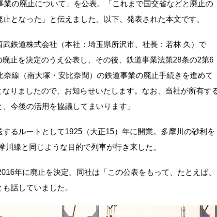
事業の廃止について」を公表。「これまで国交省などと廃止の
廃止となった」と伝えました。以下、発表された本文です。
鉄道株式会社（本社：埼玉県所沢市、社長：若林 久）で
画の廃止を決定のうえ公表し、その後、鉄道事業法第28条の2第6
比奈線（南大塚・安比奈間）の鉄道事業の廃止手続きを進めて
廃止となりましたので、お知らせいたします。なお、当社が所有す
と、今後の活用を協議してまいります」
するルートとして1925（大正15）年に開業。多摩川の砂利を
武多摩川線と同じような目的で列車が行き来した。
2016年に廃止を決定。同社は「この公表をもって、たとえば、
とも話していました。