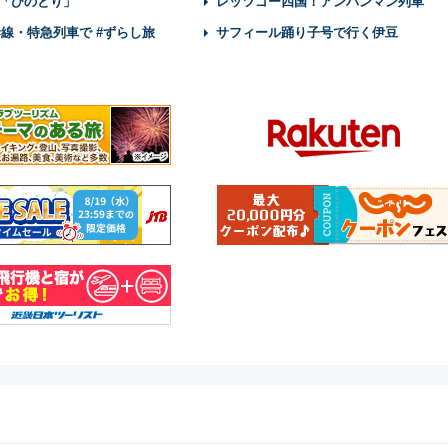
「ひのとり」
レッツゴー四国！アンパンマン列車
幹線・特急列車で #ずらし旅
サフィール踊り子号で行く伊豆