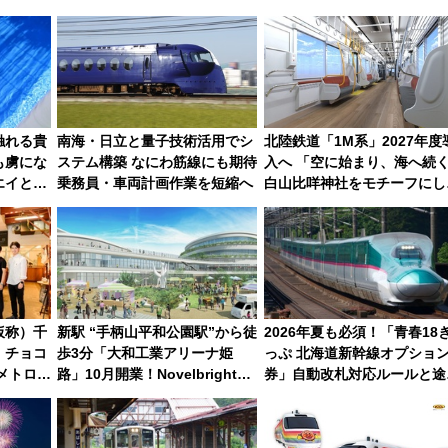
触れる貴
南海・日立と量子技術活用でシ
北陸鉄道「1M系」2027年度
も虜にな
ステム構築 なにわ筋線にも期待
入へ 「空に始まり、海へ続
エイとサ
乗務員・車両計画作業を短縮へ
白山比咩神社をモチーフにし
」【夏休
神秘的なデザイン
仮称）千
新駅 “手柄山平和公園駅”から徒
2026年夏も必須！「青春18
・チョコ
歩3分「大和工業アリーナ姫
っぷ 北海道新幹線オプショ
メトロが
路」10月開業！Novelbright公
券」自動改札対応ルールと途
のまち
演 や大相撲巡業など 豪華イベ
下車の罠
ントとアクセス