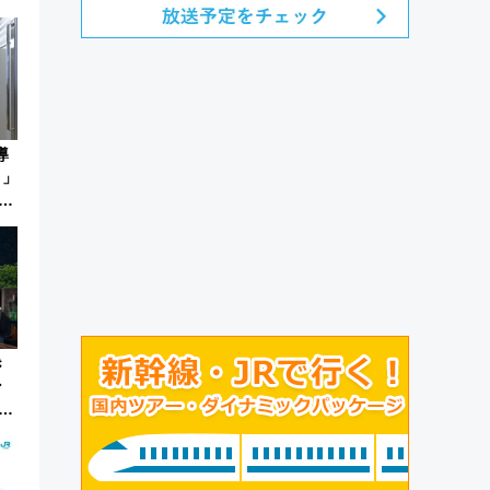
導
く」
た
き
ン
中