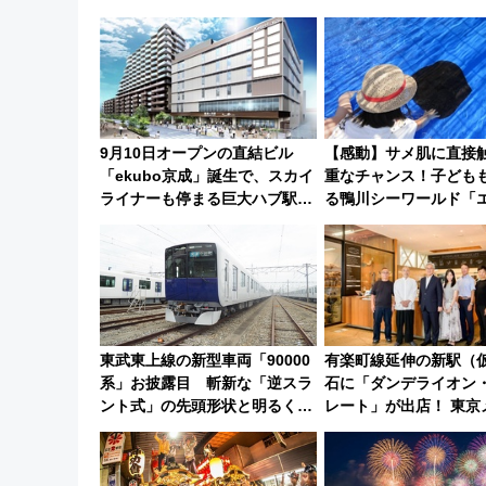
9月10日オープンの直結ビル
【感動】サメ肌に直接
「ekubo京成」誕生で、スカイ
重なチャンス！子ども
ライナーも停まる巨大ハブ駅・
る鴨川シーワールド「
新鎌ヶ谷はどう変わる？ 全テナ
メのタッチングプール
ント情報も公開！
み限定企画】
東武東上線の新型車両「90000
有楽町線延伸の新駅（
系」お披露目 斬新な「逆スラ
石に「ダンデライオン
ント式」の先頭形状と明るく開
レート」が出店！ 東京
放的な車内空間に注目、デビュ
1億円出資で挑む新時代
ーは9月
づくりとは？