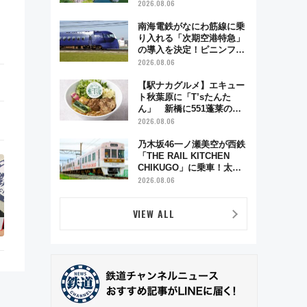
雑緩和に期待
2026.08.06
南海電鉄がなにわ筋線に乗
り入れる「次期空港特急」
の導入を決定！ピニンファ
リーナによる日本初の鉄道
2026.08.06
デザイン
【駅ナカグルメ】エキュー
ト秋葉原に「T’sたんた
ん」 新橋に551蓬莱の
DNAを継ぐ「東京豚饅」、
2026.08.06
オムライス専門店「肉とた
まご」新グルメ続々登場！
乃木坂46一ノ瀬美空が西鉄
【2026年8月】
「THE RAIL KITCHEN
CHIKUGO」に乗車！太宰
府･柳川を巡る福岡観光列
2026.08.06
車の魅力と予約攻略ガイド
VIEW ALL