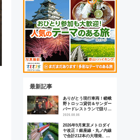
最新記事
ありがとう現行車両！嵯峨
野トロッコ貸切＆サンダー
バードレストランで語り合
う秋の京都 斉藤雪乃＆福
2026.08.06
原トシヒロと行く！9月13
日「京都の鉄道満喫ツア
2026年9月東京メトロダイ
ー」開催
ヤ改正！銀座線・丸ノ内線
で合計212本の大増発、混