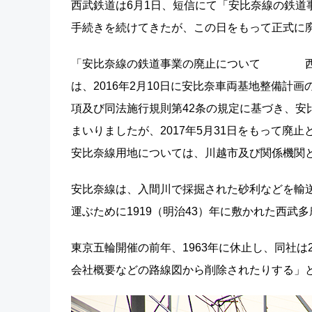
西武鉄道は6月1日、短信にて「安比奈線の鉄道
手続きを続けてきたが、この日をもって正式に
「安比奈線の鉄道事業の廃止について 西武
は、2016年2月10日に安比奈車両基地整備計
項及び同法施行規則第42条の規定に基づき、安
まいりましたが、2017年5月31日をもって
安比奈線用地については、川越市及び関係機関
安比奈線は、入間川で採掘された砂利などを輸送
運ぶために1919（明治43）年に敷かれた西
東京五輪開催の前年、1963年に休止し、同社は
会社概要などの路線図から削除されたりする」