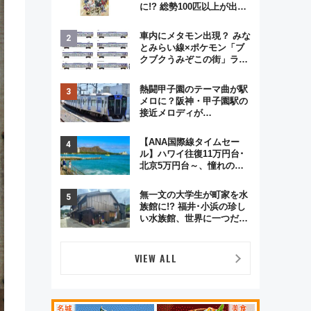
に!? 総勢100匹以上が出現
「レジェンドリサーチ」本
格謎解き・グッズ情報まと
車内にメタモン出現？ みな
め
とみらい線×ポケモン「ブ
クブクうみぞこの街」ラッ
ピング電車が運行開始に！
この夏は直通列車で横浜
熱闘甲子園のテーマ曲が駅
へ！
メロに？阪神・甲子園駅の
接近メロディが
Vaundy「かげろう」×向谷
実アレンジの特別仕様へ、
【ANA国際線タイムセー
8月5日始発から
ル】ハワイ往復11万円台･
北京5万円台～、憧れのビ
ジネスクラスも！来春の
GW旅行まで狙える激アツ
無一文の大学生が町家を水
路線まとめ（8/10まで）
族館に!? 福井･小浜の珍し
い水族館、世界に一つだけ
の塗り箸制作体験、鯖街道
の御食国など 小浜観光レポ
第2弾
VIEW ALL