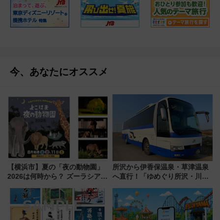
今、あなたにオススメ
【横浜市】夏の「夜の動物園」
所沢から伊香保温泉・草津温泉
2026は何時から？ ズーラシア・
へ直行！「ゆめぐり所沢・川越
野毛山・金沢の電車アクセスや
号」で群馬の温泉旅をもっと気
見どころ、限定イベントを徹底
軽に 運行ダイヤ・運賃を解説
解説！