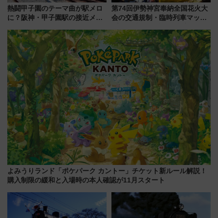
熱闘甲子園のテーマ曲が駅メロ
第74回伊勢神宮奉納全国花火大
に？阪神・甲子園駅の接近メロ
会の交通規制・臨時列車マッ
ディがVaundy「かげろう」×向
プ！JR東海・近鉄で快適にアク
谷実アレンジの特別仕様へ、8月
セス
5日始発から
よみうりランド「ポケパーク カントー」チケット新ルール解説！
購入制限の緩和と入場時の本人確認が11月スタート