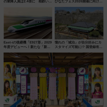
の乗降人員は2.4倍に 相鉄いず
ひなたフェス2026開催に向けJR
み野線「ゆめが丘ソラトス」2周
九州が記念きっぷや臨時列車で
年祭にそうにゃん＆DB.スター
全力応援 夜行列車「ドリーム
マンが登場
おひさま号」も走る
East-iの後継機「E927形」2029
憧れの「城泊」が自分好みにカ
年度デビューへ！新たな「新幹
スタマイズ可能に!? 国登録有形
線専用検測車」の性能を徹底解
文化財・丸亀城「延寿閣別館」
説【JR東日本】
にオーダーメイド型の宿泊プラ
ンが誕生！