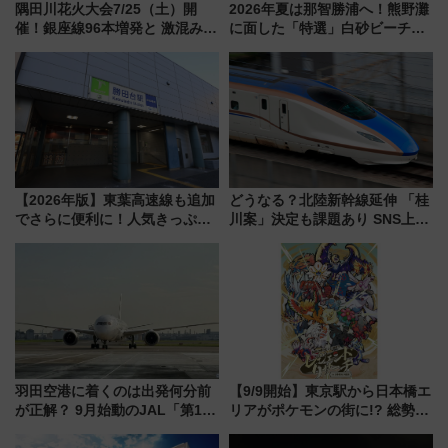
隅田川花火大会7/25（土）開
2026年夏は那智勝浦へ！熊野灘
催！銀座線96本増発と 激混みの
に面した「特選」白砂ビーチは
「浅草駅」を回避する最寄り駅･
必見 「第17回那智勝浦町花火大
アクセス攻略法、2万発の花火が
会」は8月11日開催！
都心の夜に！
【2026年版】東葉高速線も追加
どうなる？北陸新幹線延伸 「桂
でさらに便利に！人気きっぷ
川案」決定も課題あり SNS上の
「サンキューちばフリーパス」
声は
今年も発売 秋・早春に千葉県を
巡るなら使い勝手・コスパ抜群
羽田空港に着くのは出発何分前
【9/9開始】東京駅から日本橋エ
が正解？ 9月始動のJAL「第1タ
リアがポケモンの街に!? 総勢
ーミナル北側サテライト」は徒
100匹以上が出現「レジェンド
歩1キロ超え！ 知っておきたい
リサーチ」本格謎解き・グッズ