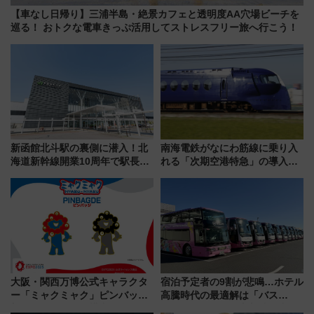
【車なし日帰り】三浦半島・絶景カフェと透明度AA穴場ビーチを
巡る！ おトクな電車きっぷ活用してストレスフリー旅へ行こう！
新函館北斗駅の裏側に潜入！北
南海電鉄がなにわ筋線に乗り入
海道新幹線開業10周年で駅長
れる「次期空港特急」の導入を
室・地下通路など公開イベン
決定！ピニンファリーナによる
ト 参加方法や体験内容を紹介
日本初の鉄道デザイン
大阪・関西万博公式キャラクタ
宿泊予定者の9割が悲鳴…ホテル
ー「ミャクミャク」ピンバッジ
高騰時代の最適解は「バス
新登場！関西の駅構内などで7月
泊」!? WILLER最新調査で判明