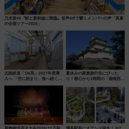
乃木坂46〝駅と新幹線に降臨〟音声ARで響くメンバーの声「真夏
の全国ツアー2026」
北陸鉄道「1M系」2027年度導
夏休みの家族旅行先にぴった
入へ 「空に始まり、海へ続く」
り！都心から1時間の「湘南西エ
白山比咩神社をモチーフにした
リア」満喫ガイド 鎌倉・江の
神秘的なデザイン
島とは異なる魅力を持つ今夏の
注目スポット
葛飾納涼花火大会2026は2万発
博多駅前にオアシス誕生！ 8/7