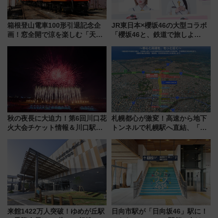
箱根登山電車100形引退記念企
JR東日本×櫻坂46の大型コラボ
画！窓全開で涼を楽しむ「天然
「櫻坂46と、鉄道で旅しよ
クーラー体験号」と限定鉄コレ
う。」が7月20日より始動！新
発売
潟・長野・庄内へ
秋の夜長に大迫力！第6回川口花
札幌都心が激変！高速から地下
火大会チケット情報＆川口駅か
トンネルで札幌駅へ直結、「創
らのアクセスガイド
成川通都心アクセス道路」が7月
から本格着工、延長4.8km整備
事業の全貌
来館1422万人突破！ゆめが丘駅
日向市駅が「日向坂46」駅に！