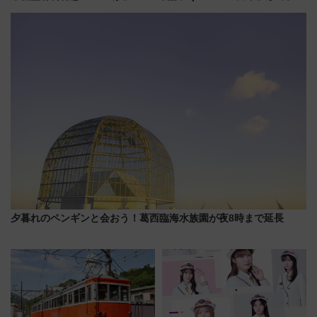
ンセプト・デザイン公開 愛称
日開業！全8店舗が出店し街の新
募集も実施
たな玄関口へ
夕暮れのペンギンと会おう！葛西臨海水族園が夜8時まで延長