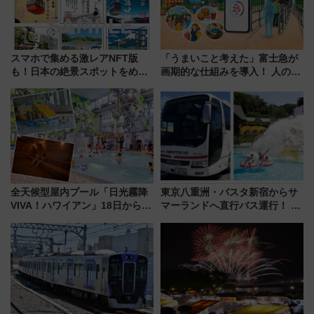
スマホで集める激レアNFT版
「うまいこと考えた」富士急が
も！日本の絶景スポットをめぐ
画期的な仕組みを導入！ 人のか
って集める「索道印(さくどうい
わりにスマホが並ぶ「分身く
ん)」企画がスタート
ん」始動
全天候型屋内プール「日光霧降
東京八重洲・バスタ新宿からサ
VIVA！ハワイアン」18日から営
マーランドへ直行バス運行！ お
業開始 小さなお子様連れのフ
トクな1Dayパスで夏のプールと
ァミリーから大人まで幅広い世
推し活を楽しもう！（2026年
代が一日中楽しる夏のリゾート
8/1～31）
を楽しんで