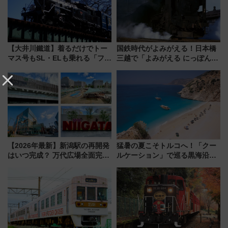
【大井川鐵道】着るだけでトー
国鉄時代がよみがえる！日本橋
マス号もSL・ELも乗れる「フリ
三越で「よみがえる にっぽんの
ーきっぷTシャツ」8月6日より
鉄道展」7/22-8/3開催、広田尚
受注販売
敬の名作写真も、駅弁フェスも
同時開催！
【2026年最新】新潟駅の再開発
猛暑の夏こそトルコへ！「クー
はいつ完成？ 万代広場全面完成
ルケーション」で巡る黒海沿岸
から「にいがた2キロ」・古町再
やエーゲ海の避暑リゾート 関
開発、バスタ新潟構想まで徹底
連検索数が前年比237％増、ナ
解説！
ショジオも認める『2026年に訪
れるべき世界の旅先』