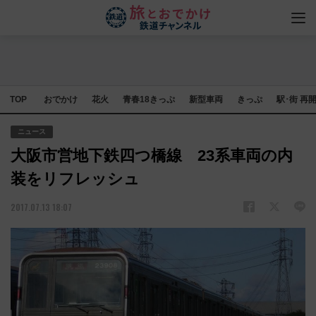
TOP
おでかけ
花火
青春18きっぷ
新型車両
きっぷ
駅･街 再
ニュース
大阪市営地下鉄四つ橋線 23系車両の内
装をリフレッシュ
2017.07.13 18:07