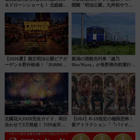
＆ドローンショーも！ 北総線を
開園「明治公園」九州初サウナ
使った穴場アクセスや臨時列
TOTOPAや日本一のピザなど絶
車、観覧スポット情報と周辺観
品グルメ登場で駅前の過ごし方
光まとめ（7/28開催）
はどう変わる？
【2026夏】都立明治公園ビアガ
新潟の酒観光列車「越乃
ーデン＆野外映画！「SUMMER
Shu*Kura」が長野県内初運行！
LOUNGE」のアクセスと上映ス
地酒と食を味わう信州プレDC特
ケジュール 夜風とビール、映画
別企画
を満喫！
北國花火2026完全ガイド、両日
【USJ】R-15指定の極限恐怖！
合わせて3万発超！ 7/25金沢大
新アトラクション「『バイオハ
会・8/1川北大会の2つの花火大
ザード レクイエム』 ザ・ダイ
会の日程・アクセス・観覧席ま
ブ」今秋登場 ―予測不能の恐