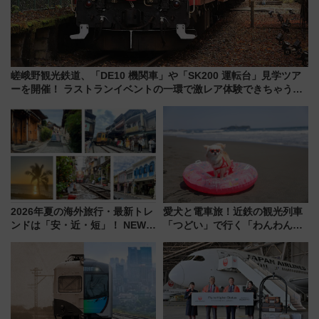
嵯峨野観光鉄道、「DE10 機関車」や「SK200 運転台」見学ツア
ーを開催！ ラストランイベントの一環で激レア体験できちゃうか
も 参加方法やスケジュールをご紹介
2026年夏の海外旅行・最新トレ
愛犬と電車旅！近鉄の観光列車
ンドは「安・近・短」！ NEWT
「つどい」で行く「わんわん列
調査から読み解く、最新の人気
車」第5弾！海辺のBBQも楽し
渡航先TOP5とは？ 円安時代の
める日帰りツアー
旅行術