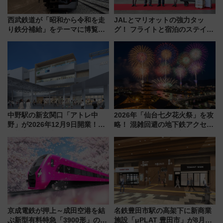
西武鉄道が「昭和から令和を走
JALとマリオットの強力タッ
り鉄分補給」をテーマに博覧会
グ！ フライトと宿泊のステイタ
を実施！くすのきホールで8月
スマッチでFLY ON ポイントや
14日から 新車両「トキイロ」体
上級会員資格を効率よく獲得す
験ブースも アクセスや申込方法
る方法を解説
を解説
中野駅の新玄関口「アトレ中
2026年「仙台七夕花火祭」を攻
野」が2026年12月9日開業！新
略！ 混雑回避の地下鉄アクセス
改札直結で屋上BBQも楽しめる
からまだ買える有料席情報、花
注目スポット
火前に楽しむ仙台観光ルートま
で解説！
京成電鉄が押上～成田空港を結
名鉄豊田市駅の高架下に新商業
ぶ新型有料特急「3900形」のコ
施設「μPLAT 豊田市」が8月26