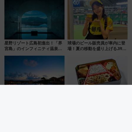
中旬発売
した、推し活遠征や観光時のリ
アルな懐事情
星野リゾート広島初進出！「界
球場のビール販売員が車内に登
宮島」のインフィニティ温泉と
場！夏の移動を盛り上げるJR九
古式サウナ「石風呂」を大解剖
州「ビール新幹線」7月31日・8
宿泊料金・アクセスは？（2026
月7日限定 ソフトバンクホーク
年7月23日開業）
スとコラボ
沖縄・小浜島「はいむるぶし」
東京～新大阪の味めぐり！定番
に最高峰プールヴィラ誕生！ 石
駅弁「東海道新幹線弁当」が7月
垣島から船で向かう究極のご褒
21日にリニューアル発売
美旅「何もしない贅沢」を体験
してみない？