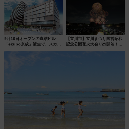
変更点まとめ
情報まとめ
9月10日オープンの直結ビル
【立川市】立川まつり国営昭和
「ekubo京成」誕生で、スカイ
記念公園花火大会7/25開催！
ライナーも停まる巨大ハブ駅・
5000発の花火が夜を彩る 今年は
新鎌ヶ谷はどう変わる？ 全テナ
混雑に要注意、その理由は
ント情報も公開！