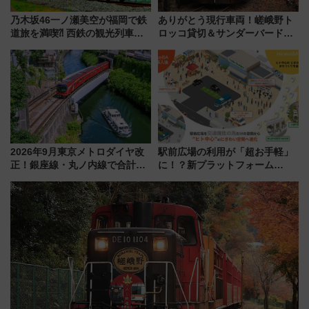
乃木坂46一ノ瀬美空が福岡で鉄
ありがとう現行車両！嵯峨野ト
道旅を満喫⁈ 西鉄の観光列車
ロッコ貸切＆サンダーバードレ
「THE RAIL KITCHEN
ストランで語り合う秋の京都
CHIKUGO」で巡る福岡･太宰
斉藤雪乃＆福原トシヒロと行
府･柳川の旅！YouTubeが公開
く！9月13日「京都の鉄道満喫
に
ツアー」開催
2026年9月東京メトロダイヤ改
駅前広場の利用が「超お手軽」
正！銀座線・丸ノ内線で合計
に！？新プラットフォーム
212本の大増発、混雑緩和に期
「HirakeBA」8月3日始動、ス
待
マホで簡単申請 物販や演奏会な
どに【JR東日本】