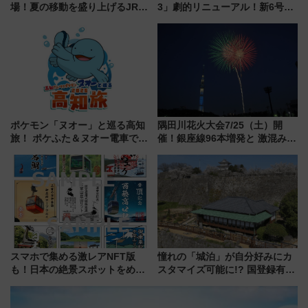
場！夏の移動を盛り上げるJR九
3」劇的リニューアル！新6号車
州「ビール新幹線」7月31日・8
“1〜2名用グリーン個室”と曜日
月7日限定 ソフトバンクホーク
別 “プレミアムランチ”導入･ル
スとコラボ
ートや価格など解説
ポケモン「ヌオー」と巡る高知
隅田川花火大会7/25（土）開
旅！ ポケふた＆ヌオー電車で楽
催！銀座線96本増発と 激混みの
しむ鉄道スタンプラリーで土佐
「浅草駅」を回避する最寄り駅･
路の絶景と絶品グルメを満喫！
アクセス攻略法、2万発の花火が
（7月18日スタート）
都心の夜に！
スマホで集める激レアNFT版
憧れの「城泊」が自分好みにカ
も！日本の絶景スポットをめぐ
スタマイズ可能に!? 国登録有形
って集める「索道印(さくどうい
文化財・丸亀城「延寿閣別館」
ん)」企画がスタート
にオーダーメイド型の宿泊プラ