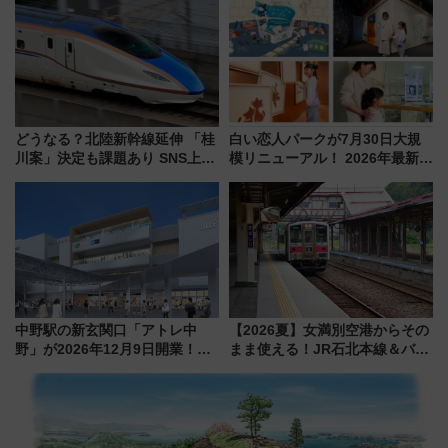
どうなる？北陸新幹線延伸 「桂
白い恋人パークが7月30日大規
川案」決定も課題あり SNS上の
模リニューアル！ 2026年最新の
声は
新エリア・工場見学の見どころ
と料金・アクセスを徹底解説
（札幌市）
中野駅の新玄関口「アトレ中
【2026夏】女満別空港からその
野」が2026年12月9日開業！新
まま使える！JR石北本線＆バス
改札直結で屋上BBQも楽しめる
乗り放題「北見・網走周遊フリ
注目スポット
ーパス」でおトクに道東観光
（8/3発売）