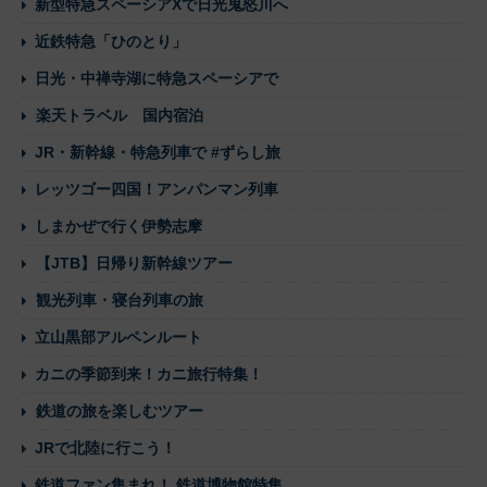
新型特急スペーシアXで日光鬼怒川へ
近鉄特急「ひのとり」
日光・中禅寺湖に特急スペーシアで
楽天トラベル 国内宿泊
JR・新幹線・特急列車で #ずらし旅
レッツゴー四国！アンパンマン列車
しまかぜで行く伊勢志摩
【JTB】日帰り新幹線ツアー
観光列車・寝台列車の旅
立山黒部アルペンルート
カニの季節到来！カニ旅行特集！
鉄道の旅を楽しむツアー
JRで北陸に行こう！
鉄道ファン集まれ！ 鉄道博物館特集