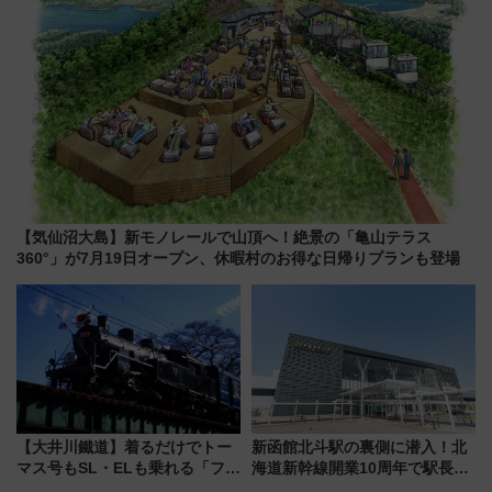
【気仙沼大島】新モノレールで山頂へ！絶景の「亀山テラス
360°」が7月19日オープン、休暇村のお得な日帰りプランも登場
【大井川鐵道】着るだけでトー
新函館北斗駅の裏側に潜入！北
マス号もSL・ELも乗れる「フリ
海道新幹線開業10周年で駅長
ーきっぷTシャツ」8月6日より
室・地下通路など公開イベン