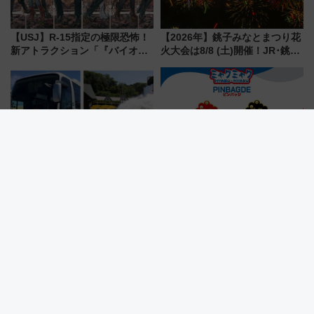
【USJ】R-15指定の極限恐怖！
【2026年】銚子みなとまつり花
新アトラクション「『バイオハ
火大会は8/8 (土)開催！JR･銚子
ザード レクイエム』 ザ・ダイ
電鉄の臨時列車やアクセス情
ブ」今秋登場 ―予測不能の恐
報、利根川に咲く8,000発の大迫
怖に泣き叫べ―
力＆屋台を満喫
東京八重洲・バスタ新宿からサ
大阪・関西万博公式キャラクタ
マーランドへ直行バス運行！ お
ー「ミャクミャク」ピンバッジ
トクな1Dayパスで夏のプールと
新登場！関西の駅構内などで7月
推し活を楽しもう！（2026年
中旬発売
8/1～31）