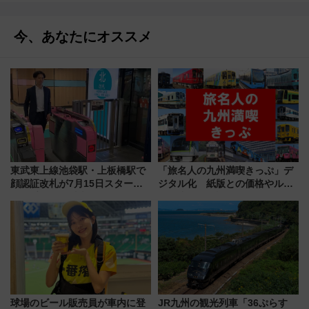
今、あなたにオススメ
東武東上線池袋駅・上板橋駅で
「旅名人の九州満喫きっぷ」デ
顔認証改札が7月15日スター
ジタル化 紙版との価格やルー
ト、手ぶらで乗車から買い物ま
ルの違いを解説
でシームレスに
球場のビール販売員が車内に登
JR九州の観光列車「36ぷらす