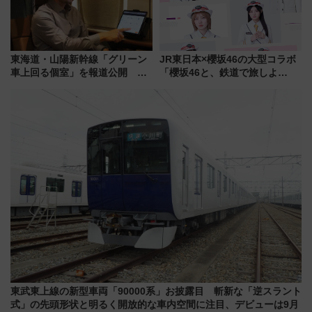
東海道・山陽新幹線「グリーン
JR東日本×櫻坂46の大型コラボ
車上回る個室」を報道公開 プ
「櫻坂46と、鉄道で旅しよ
ライベート感備えた上質な空間
う。」が7月20日より始動！新
潟・長野・庄内へ
東武東上線の新型車両「90000系」お披露目 斬新な「逆スラント
式」の先頭形状と明るく開放的な車内空間に注目、デビューは9月