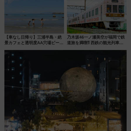
ュッフェを現地レポ
【車なし日帰り】三浦半島・絶
乃木坂46一ノ瀬美空が福岡で鉄
景カフェと透明度AA穴場ビーチ
道旅を満喫⁈ 西鉄の観光列車
を巡る！ おトクな電車きっぷ活
「THE RAIL KITCHEN
用してストレスフリー旅へ行こ
CHIKUGO」で巡る福岡･太宰
う！
府･柳川の旅！YouTubeが公開
に