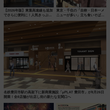
【2026年版】東葉高速線も追加
東京・千住の「自称・日本一メ
でさらに便利に！人気きっぷ
ニューが多い」立ち食いそば屋
「サンキューちばフリーパス」
とは？ ＢＳ日テレ『ドランク塚
今年も発売 秋・早春に千葉県を
地のふらっと立ち食いそば』
巡るなら使い勝手・コスパ抜群
7/27夜10時～放送
名鉄豊田市駅の高架下に新商業施設「μPLAT 豊田市」が8月26日
開業！全8店舗が出店し街の新たな玄関口へ