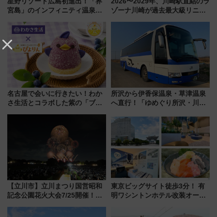
星野リゾート広島初進出！「界
2026〜2029年、川崎駅直結のラ
宮島」のインフィニティ温泉と
ゾーナ川崎が過去最大級リニュ
古式サウナ「石風呂」を大解剖
ーアル！ フードコート拡大など
宿泊料金・アクセスは？（2026
「いつから何が変わるか」徹底
年7月23日開業）
解説！
名古屋で会いに行きたい！わか
所沢から伊香保温泉・草津温泉
さ生活とコラボした紫の「ブル
へ直行！「ゆめぐり所沢・川越
ーベリーぴよりん」期間限定販
号」で群馬の温泉旅をもっと気
売
軽に 運行ダイヤ・運賃を解説
【立川市】立川まつり国営昭和
東京ビッグサイト徒歩3分！ 有
記念公園花火大会7/25開催！
明ワシントンホテル改装オープ
5000発の花火が夜を彩る 今年は
ン直前「ゆりかもめ運転台付き
混雑に要注意、その理由は
客室」や海鮮丼が人気の朝食ビ