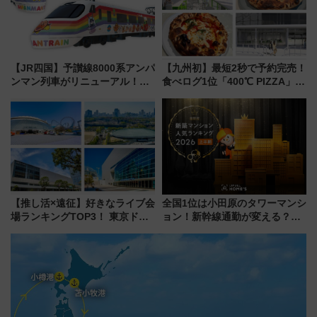
【JR四国】予讃線8000系アンパ
【九州初】最短2秒で予約完売！
ンマン列車がリニューアル！内
食べログ1位「400℃ PIZZA」が
外装デザイン公開 デビューは
博多駅すぐの明治公園に8/7オー
今年12月
プン。もつ鍋風など限定メニュ
ーも
【推し活×遠征】好きなライブ会
全国1位は小田原のタワーマンシ
場ランキングTOP3！ 東京ドー
ョン！新幹線通勤が変える？
ムや大阪城ホールが選ばれる理
「住みたい街」の最新トレンド
由と交通アクセス術、ライブ会
【新築マンション人気ランキン
場に何を求める？
グ】