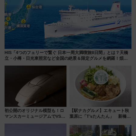
HIS「4つのフェリーで繋ぐ 日本一周大満喫旅8日間」とは？天橋
立・小樽・日光東照宮など全国の絶景＆限定グルメを網羅！煩雑
な手続きも不要でお手軽に楽しめるプランが登場
初公開のオリジナル模型も！ロ
【駅ナカグルメ】エキュート秋
マンスカーミュージアムでVSE
葉原に「T’sたんたん」 新橋に
の設計秘話に迫る企画展が7月
551蓬莱のDNAを継ぐ「東京豚
15日スタート
饅」、オムライス専門店「肉と
たまご」新グルメ続々登場！