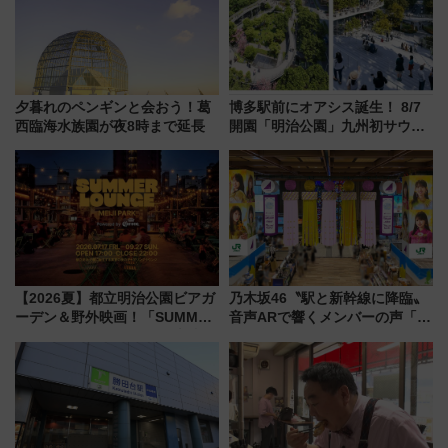
【2026年8月】
夕暮れのペンギンと会おう！葛
博多駅前にオアシス誕生！ 8/7
西臨海水族園が夜8時まで延長
開園「明治公園」九州初サウナ
TOTOPAや日本一のピザなど絶
品グルメ登場で駅前の過ごし方
はどう変わる？
【2026夏】都立明治公園ビアガ
乃木坂46〝駅と新幹線に降臨〟
ーデン＆野外映画！「SUMMER
音声ARで響くメンバーの声「真
LOUNGE」のアクセスと上映ス
夏の全国ツアー2026」
ケジュール 夜風とビール、映画
を満喫！