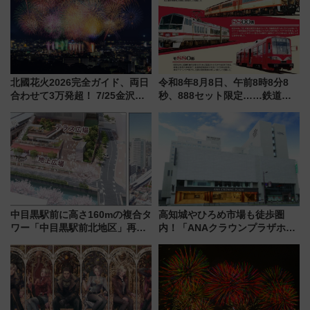
北國花火2026完全ガイド、両日
令和8年8月8日、午前8時8分8
合わせて3万発超！ 7/25金沢大
秒、888セット限定……鉄道各
会・8/1川北大会の2つの花火大
社の「8・8・8」な記念きっぷ
会の日程・アクセス・観覧席ま
たち
とめ（石川県）
中目黒駅前に高さ160mの複合タ
高知城やひろめ市場も徒歩圏
ワー「中目黒駅前北地区」再開
内！「ANAクラウンプラザホテ
発の全貌
ル高知」が8月開業