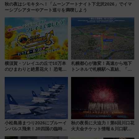
秋の夜はシモキタへ！「ムーンアートナイト下北沢2026」でイマ
ーシブシアターやアート巡りを満喫しよう
横須賀・ソレイユの丘で10万本
札幌都心が激変！高速から地下
のひまわりと絶景花火！ 恐竜や
トンネルで札幌駅へ直結、「創
ドッグプールなど三浦半島の日
成川通都心アクセス道路」が7月
帰りお出かけ最新情報（2026年
から本格着工、延長4.8km整備
7月17日～開催）
事業の全貌
小松島港まつり2026にブルーイ
秋の夜長に大迫力！第6回川口花
ンパルス飛来！JR四国の臨時ダ
火大会チケット情報＆川口駅か
イヤや駐車場予約を徹底解説
らのアクセスガイド