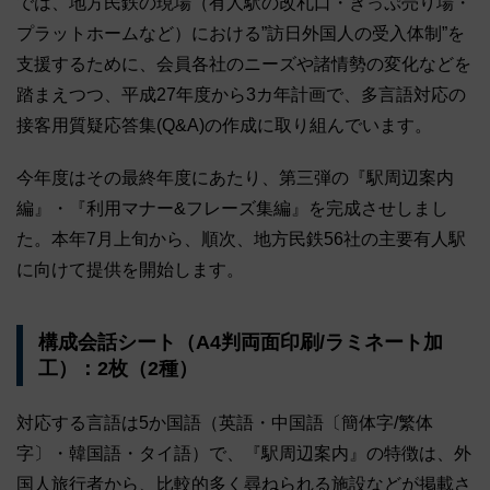
では、地方民鉄の現場（有人駅の改札口・きっぷ売り場・
プラットホームなど）における”訪日外国人の受入体制”を
支援するために、会員各社のニーズや諸情勢の変化などを
踏まえつつ、平成27年度から3カ年計画で、多言語対応の
接客用質疑応答集(Q&A)の作成に取り組んでいます。
今年度はその最終年度にあたり、第三弾の『駅周辺案内
編』・『利用マナー&フレーズ集編』を完成させしまし
た。本年7月上旬から、順次、地方民鉄56社の主要有人駅
に向けて提供を開始します。
構成会話シート（A4判両面印刷/ラミネート加
工）：2枚（2種）
対応する言語は5か国語（英語・中国語〔簡体字/繁体
字〕・韓国語・タイ語）で、『駅周辺案内』の特徴は、外
国人旅行者から、比較的多く尋ねられる施設などが掲載さ