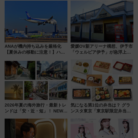
受注販売
ト 参加方法や体験内容を紹介
ANAが機内持ち込みを厳格化
愛媛OV新アリーナ構想、伊予市
【夏休みの移動に注意！】ハン
「ウェルピア伊予」が急浮上！
ドバッグやPCケースも対象の
サイボウズ青野社長の参加表明
「身の回り品」新サイズ制限
で探る鉄道アクセスの未来
(40×30×20cm)おさらい
2026年夏の海外旅行・最新トレ
気になる第1位の弁当は？ グラ
ンドは「安・近・短」！ NEWT
ンスタ東京「東京駅限定弁当
調査から読み解く、最新の人気
2026 売上ランキング」
渡航先TOP5とは？ 円安時代の
旅行術