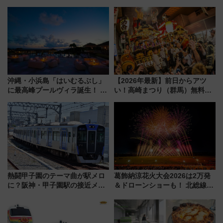
沖縄・小浜島「はいむるぶし」
【2026年最新】前日からアツ
に最高峰プールヴィラ誕生！ 石
い！高崎まつり（群馬）無料観
垣島から船で向かう究極のご褒
覧エリアから初開催100人みこ
美旅「何もしない贅沢」を体験
しまで
してみない？
熱闘甲子園のテーマ曲が駅メロ
葛飾納涼花火大会2026は2万発
に？阪神・甲子園駅の接近メロ
＆ドローンショーも！ 北総線を
ディがVaundy「かげろう」×向
使った穴場アクセスや臨時列
谷実アレンジの特別仕様へ、8月
車、観覧スポット情報と周辺観
5日始発から
光まとめ（7/28開催）