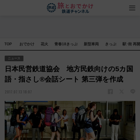
TOP
おでかけ
花火
青春18きっぷ
新型車両
きっぷ
駅･街 再
ニュース
日本民営鉄道協会 地方民鉄向けの5カ国
語・指さし®会話シート 第三弾を作成
2017.07.13 18:07