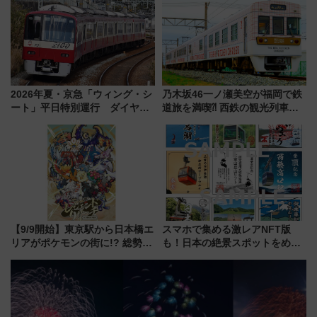
線に2回搭乗」
2026年夏・京急「ウィング・シ
乃木坂46一ノ瀬美空が福岡で鉄
ート」平日特別運行 ダイヤ・
道旅を満喫⁈ 西鉄の観光列車
乗車方法を解説！2階建てバスや
「THE RAIL KITCHEN
三浦海岸を堪能できるお出かけ
CHIKUGO」で巡る福岡･太宰
プランもご紹介
府･柳川の旅！YouTubeが公開
に
【9/9開始】東京駅から日本橋エ
スマホで集める激レアNFT版
リアがポケモンの街に!? 総勢
も！日本の絶景スポットをめぐ
100匹以上が出現「レジェンド
って集める「索道印(さくどうい
リサーチ」本格謎解き・グッズ
ん)」企画がスタート
情報まとめ