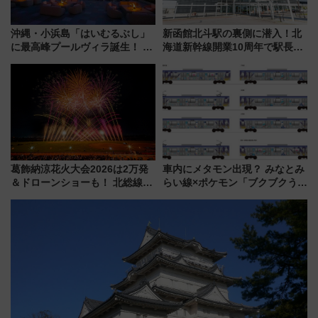
沖縄・小浜島「はいむるぶし」
新函館北斗駅の裏側に潜入！北
に最高峰プールヴィラ誕生！ 石
海道新幹線開業10周年で駅長
垣島から船で向かう究極のご褒
室・地下通路など公開イベン
美旅「何もしない贅沢」を体験
ト 参加方法や体験内容を紹介
してみない？
葛飾納涼花火大会2026は2万発
車内にメタモン出現？ みなとみ
＆ドローンショーも！ 北総線を
らい線×ポケモン「ブクブクうみ
使った穴場アクセスや臨時列
ぞこの街」ラッピング電車が運
車、観覧スポット情報と周辺観
行開始に！ この夏は直通列車で
光まとめ（7/28開催）
横浜へ！