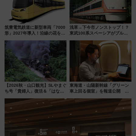
筑豊電気鉄道に新型車両「7000
浅草→下今市ノンストップ！？
形」2027年導入！沿線の花をイ
東武100系スペーシアがブルー
メージしたイエローを採用 車
リボン賞35周年記念で「デビュ
内は落ち着いたゆとりある空間
ー当時の停車駅」を再現 運転
に
時刻や特急券の買い方を紹介
【2026秋・山口観光】SLやまぐ
東海道・山陽新幹線「グリーン
ち号「貴婦人」復活＆「はなあ
車上回る個室」を報道公開 プ
かり」初走行区間も！山口DCの
ライベート感備えた上質な空間
注目観光列車まとめ きっぷの取
り方は？