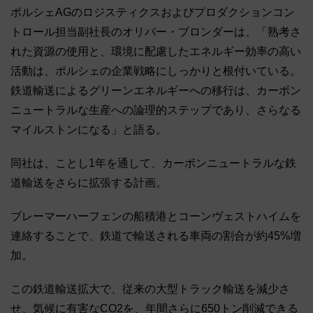
ポルシェAGのロジスティクスおよびプロダクションコン
トロール担当副社長のオリバー・ブロンダーは、「熟考さ
れた資源の使用と、環境に配慮したエネルギー効率の高い
活動は、ポルシェの企業戦略にしっかりと根付いている。
鉄道輸送によるグリーンエネルギーへの移行は、カーボン
ニュートラルな生産への論理的ステップであり、さらなる
マイルストンになる」と語る。
同社は、ことし1年を通して、カーボンニュートラルな鉄
道輸送をさらに拡張する計画。
ブレーマーハーフェンの船積港とコーンヴェストハイムを
連絡することで、鉄道で輸送される車両の割合が約45%増
加。
この鉄道輸送拡大で、従来の大型トラック輸送を減少さ
せ、気候に有害なCO2を、年間さらに650トン削減できる