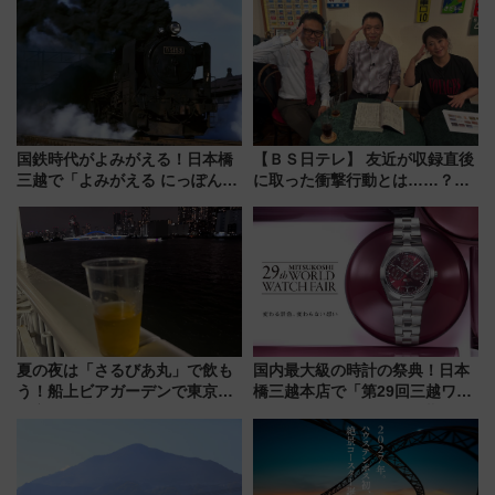
に開催決定
国鉄時代がよみがえる！日本橋
【ＢＳ日テレ】 友近が収録直後
三越で「よみがえる にっぽんの
に取った衝撃行動とは……？
鉄道展」7/22-8/3開催、広田尚
『友近・礼二の妄想トレイン』
敬の名作写真も、駅弁フェスも
で極上の夏祭り鉄道旅を放送
同時開催！
夏の夜は「さるびあ丸」で飲も
国内最大級の時計の祭典！日本
う！船上ビアガーデンで東京湾
橋三越本店で「第29回三越ワー
の夜景を眺めながら軽く一
ルドウォッチフェア」開幕
杯……工場直送生ビールや島グ
【2026年8月5日～25日】
ルメが美味い