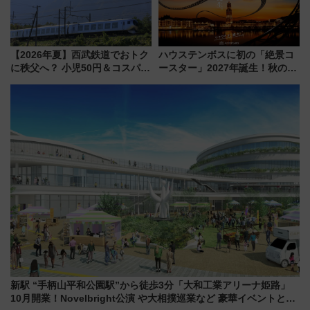
【2026年夏】西武鉄道でおトク
ハウステンボスに初の「絶景コ
に秩父へ？ 小児50円＆コスパ最
ースター」2027年誕生！秋の
強きっぷで「安・近・短」な家
「すんごいハロウィン」見どこ
族旅行！ 深夜の正丸トンネル探
ろも一挙紹介
検や特急ラビューも
新駅 “手柄山平和公園駅”から徒歩3分「大和工業アリーナ姫路」
10月開業！Novelbright公演 や大相撲巡業など 豪華イベントとア