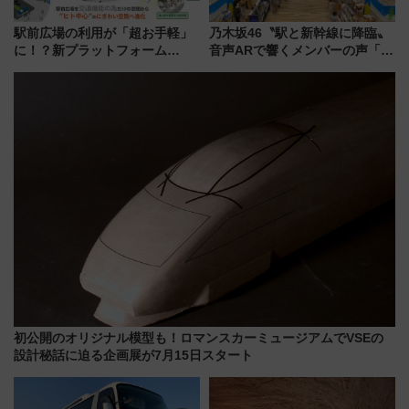
駅前広場の利用が「超お手軽」
乃木坂46〝駅と新幹線に降臨〟
に！？新プラットフォーム
音声ARで響くメンバーの声「真
「HirakeBA」8月3日始動、ス
夏の全国ツアー2026」
マホで簡単申請 物販や演奏会な
どに【JR東日本】
初公開のオリジナル模型も！ロマンスカーミュージアムでVSEの
設計秘話に迫る企画展が7月15日スタート