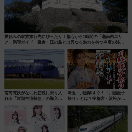
夏休みの家族旅行先にぴったり！都心から1時間の「湘南西エリ
ア」満喫ガイド 鎌倉・江の島とは異なる魅力を持つ今夏の注目
スポット
南海電鉄がなにわ筋線に乗り入
埼玉・川越駅すぐ！「川越餃子
れる「次期空港特急」の導入を
祭り」とは？宇都宮・浜松から
決定！ピニンファリーナによる
ご当地和牛まで全国の人気餃子
日本初の鉄道デザイン
を食べ比べ【7月25日・26日開
催】