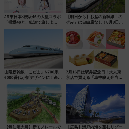
JR東日本×櫻坂46の大型コラボ
【明日から】お盆の新幹線「の
「櫻坂46と、鉄道で旅しよ
ぞみ」は自由席なし！8月8日午
う。」が7月20日より始動！新
前はほぼ満席…でも数時間ズラ
潟・長野・庄内へ
せば空きが見つかることも 混
雑避ける「空席」探しのコツ
山陽新幹線「こだま」N700系
7月16日は駅弁記念日！大丸東
6000番代が新デザインに！産学
京店で買える「車中映え弁当」
連携で描く瀬戸内の波模様 運
フェア【2026年夏】
用は今冬から
【気仙沼大島】新モノレールで
【広島】瀬戸内海を望むリゾー