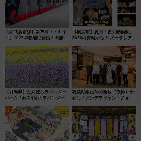
【西武新宿線】新車両「トキイ
【横浜市】夏の「夜の動物園」
ロ」2027年春運行開始！田無・
2026は何時から？ ズーラシア・
新所沢にも停車 2028年春には
野毛山・金沢の電車アクセスや
「第2弾」も
見どころ、限定イベントを徹底
解説！
【群馬県】たんばらラベンダー
有楽町線延伸の新駅（仮称）千
パーク「約3万株のラベンダー」
石に「ダンデライオン・チョコ
が見頃！新幹線＆無料送迎バス
レート」が出店！ 東京メトロが
で都心から約1時間半で夏の絶景
1億円出資で挑む新時代のまちづ
を！
くりとは？