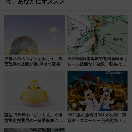
今、あなたにオススメ
夕暮れのペンギンと会おう！葛
令和8年熊本地震で九州新幹線も
西臨海水族園が夜8時まで延長
レール破断など確認 現在の運
転見合わせ状況と交通網への影
響
誕生15周年の「ぴよりん」が名
2026夏の旅行はJALがお得！東
古屋市交通局の一日乗車券に！
京ディズニーシー完全貸切パー
東山線では貸切電車も登場【限
ティー招待券が当たるキャンペ
定1万5000枚】
ーン始まる 条件は「夏の国内