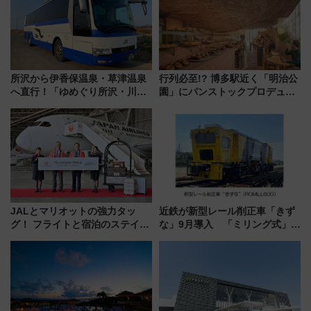
所沢から伊香保温泉・草津温泉
行列必至!? 博多駅近く「明治公
へ直行！「ゆめぐり所沢・川越
園」にパンストックプロデュー
号」で群馬の温泉旅をもっと気
スの新業態『Land Bageri』8/7
軽に 運行ダイヤ・運賃を解説
オープン 秋からはビストロ営業
も！
JALとマリオットの強力タッ
近鉄が新型レール削正車「きず
グ！ フライトと宿泊のステイタ
な」9月導入 「ミリング式」採
スマッチでFLY ON ポイントや
用でメンテナンス作業を効率
上級会員資格を効率よく獲得す
化！安全性や乗り心地の向上に
る方法を解説
貢献するだけでなく、全線区で
活躍するための仕組みも