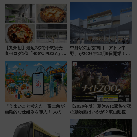
クセス
【九州初】最短2秒で予約完売！
中野駅の新玄関口「アトレ中
食べログ1位「400℃ PIZZA」が
野」が2026年12月9日開業！新
博多駅すぐの明治公園に8/7オー
改札直結で屋上BBQも楽しめる
プン。もつ鍋風など限定メニュ
注目スポット
ーも
「うまいこと考えた」富士急が
【2026年版】夏休みに家族で夜
画期的な仕組みを導入！ 人のか
の動物園はいかが？東山動植物
わりにスマホが並ぶ「分身く
園＆のんほいパーク「ナイト
ん」始動
ZOO」開催情報