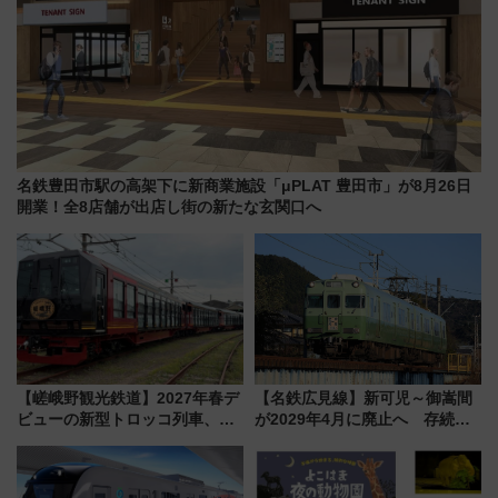
名鉄豊田市駅の高架下に新商業施設「μPLAT 豊田市」が8月26日
開業！全8店舗が出店し街の新たな玄関口へ
【嵯峨野観光鉄道】2027年春デ
【名鉄広見線】新可児～御嵩間
ビューの新型トロッコ列車、い
が2029年4月に廃止へ 存続協
よいよ試運転開始へ！現行車両
議終了で100年の歴史に幕
は2026年で引退