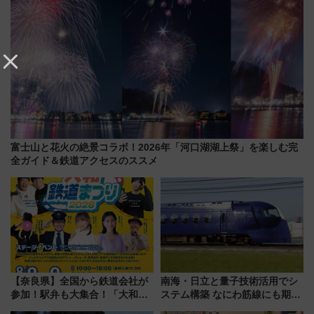
富士山と花火の絶景コラボ！2026年「河口湖湖上祭」を楽しむ完
全ガイド＆鉄道アクセスのススメ
【奈良県】全国から鉄道会社が
南海・日立と量子技術活用でシ
参加！駅弁も大集合！「大和鉄
ステム構築 なにわ筋線にも期待
道まつり2026」が8月8日・9日
乗務員・車両計画作業を短縮へ