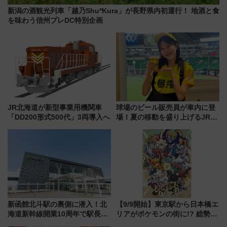
新潟の酒観光列車「越乃Shu*Kura」が長野県内初運行！ 地酒と食
を味わう信州プレDC特別企画
JR北海道が新型事業用機関車
球場のビール販売員が車内に登
「DD200形式500代」3両導入へ
場！夏の移動を盛り上げるJR九
州「ビール新幹線」7月31日・8
月7日限定 ソフトバンクホーク
スとコラボ
新函館北斗駅の裏側に潜入！北
【9/9開始】東京駅から日本橋エ
海道新幹線開業10周年で駅長
リアがポケモンの街に!? 総勢
室・地下通路など公開イベン
100匹以上が出現「レジェンド