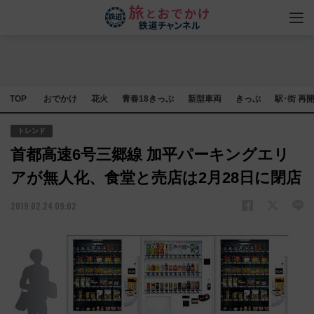
TOP
おでかけ
花火
青春18きっぷ
新型車両
きっぷ
駅･街 再
トレンド
首都高速6号三郷線 加平パーキングエリ
アが無人化、食堂と売店は2月28日に閉店
2019.02.24 09:02