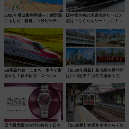
2026年夏は那智勝浦へ！熊野灘
阪神電車初の座席指定サービス
に面した「特選」白砂ビーチは
名は「らくやんシート」に！新
必見 「第17回那智勝浦町花火大
型3000系で大阪梅田～山陽姫路
会」は8月11日開催！
を快適移動
E6系新幹線「こまち」車内で夜
【2026年最新】新潟駅の再開発
明かし！秋田駅で「スペシャル
はいつ完成？ 万代広場全面完成
ナイト」8月開催、料金や予約方
から「にいがた2キロ」・古町再
法は？
開発、バスタ新潟構想まで徹底
解説！
国内最大級の時計の祭典！日本
【2026夏】女満別空港からその