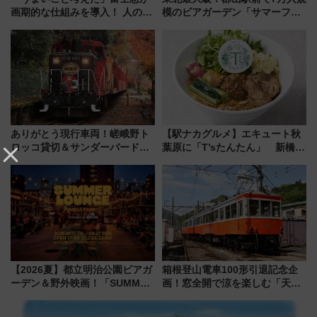
画期的な仕組みを導入！ 人のか
模のビアガーデン「サマーフェ
わりにスマホが並ぶ「分身く
スタ IN KORIYAMA 2026」
ん」始動
7/24-26開催！ 有料席はJRE
MALLで予約可能
ありがとう現行車両！嵯峨野ト
【駅ナカグルメ】エキュート秋
ロッコ貸切＆サンダーバードレ
葉原に「T’sたんたん」 新橋に
ストランで語り合う秋の京都
551蓬莱のDNAを継ぐ「東京豚
斉藤雪乃＆福原トシヒロと行
饅」、オムライス専門店「肉と
く！9月13日「京都の鉄道満喫
たまご」新グルメ続々登場！
ツアー」開催
【2026年8月】
【2026夏】都立明治公園ビアガ
箱根登山電車100形引退記念企
ーデン＆野外映画！「SUMMER
画！窓全開で涼を楽しむ「天然
LOUNGE」のアクセスと上映ス
クーラー体験号」と限定鉄コレ
ケジュール 夜風とビール、映画
発売