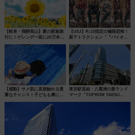
【岐阜・飛騨高山】夏の家族旅
【USJ】R-15指定の極限恐怖！
行に！ゲレンデ一面に20万本の
新アトラクション「『バイオハ
ひまわりが咲き誇る「アルコピ
ザード レクイエム』 ザ・ダイ
アひまわり園」開園
ブ」今秋登場 ―予測不能の恐
怖に泣き叫べ―
【感動】サメ肌に直接触れる貴
東京駅直結・八重洲の新ランド
重なチャンス！子どもも虜にな
マーク「TOFROM YAESU
る鴨川シーワールド「エイとサ
TOWER」9/10開業！ 雨に濡れ
メのタッチングプール」【夏休
ないバスターミナル直結でスキ
み限定企画】
マ時間が充実