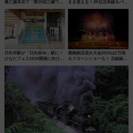
橋三越本店で「第29回三越ワー
まま使える！JR石北本線＆バス
ルドウォッチフェア」開幕
乗り放題「北見・網走周遊フリ
【2026年8月5日～25日】
ーパス」でおトクに道東観光
（8/3発売）
日向市駅が「日向坂46」駅に！
葛飾納涼花火大会2026は2万発
ひなたフェス2026開催に向けJR
＆ドローンショーも！ 北総線を
九州が記念きっぷや臨時列車で
使った穴場アクセスや臨時列
全力応援 夜行列車「ドリーム
車、観覧スポット情報と周辺観
おひさま号」も走る
光まとめ（7/28開催）