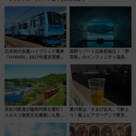
日本初の水素ハイブリッド電車
星野リゾート広島初進出！「界
「HYBARI」2027年度末営業運
宮島」のインフィニティ温泉と
転へ 鉄道・発電・まちづくり
古式サウナ「石風呂」を大解剖
で水素利活用が加速
宿泊料金・アクセスは？（2026
年7月23日開業）
長良川鉄道が臨時列車を運行！
夏の夜は「さるびあ丸」で飲も
ユネスコ無形文化遺産にも登録
う！船上ビアガーデンで東京湾
された「郡上おどり」楽しむ人
の夜景を眺めながら軽く一
に 乗車には予約が必要
杯……工場直送生ビールや島グ
ルメが美味い