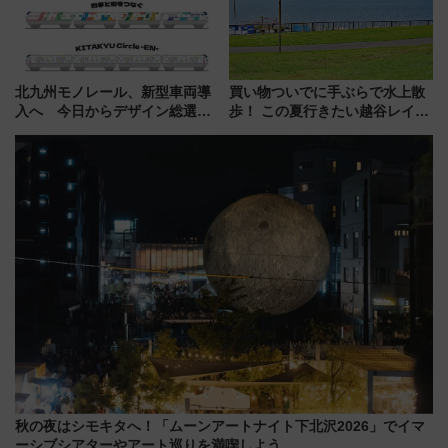
北九州モノレール、新型車両導
買い物ついでに手ぶらで水上散
入へ 今日からデザイン総選挙
歩！ この夏行きたい越谷レイク
始まる
タウンの新たな水辺の憩いエリ
ア「LAKESIDE PARK」（埼玉
県越谷市）
秋の夜はシモキタへ！「ムーンアートナイト下北沢2026」でイマ
ーシブシアターやアート巡りを満喫しよう