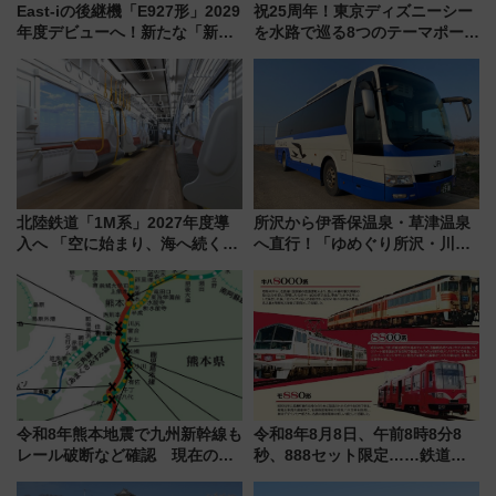
East-iの後継機「E927形」2029
祝25周年！東京ディズニーシー
年度デビューへ！新たな「新幹
を水路で巡る8つのテーマポート
線専用検測車」の性能を徹底解
と限定デコレーションを解説
説【JR東日本】
北陸鉄道「1M系」2027年度導
所沢から伊香保温泉・草津温泉
入へ 「空に始まり、海へ続く」
へ直行！「ゆめぐり所沢・川越
白山比咩神社をモチーフにした
号」で群馬の温泉旅をもっと気
神秘的なデザイン
軽に 運行ダイヤ・運賃を解説
令和8年熊本地震で九州新幹線も
令和8年8月8日、午前8時8分8
レール破断など確認 現在の運
秒、888セット限定……鉄道各
転見合わせ状況と交通網への影
社の「8・8・8」な記念きっぷ