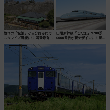
響
たち
憧れの「城泊」が自分好みにカ
山陽新幹線「こだま」N700系
スタマイズ可能に!? 国登録有形
6000番代が新デザインに！産学
文化財・丸亀城「延寿閣別館」
連携で描く瀬戸内の波模様 運
にオーダーメイド型の宿泊プラ
用は今冬から
ンが誕生！