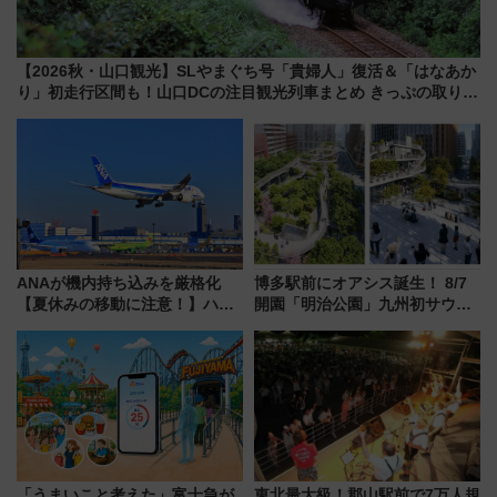
【2026秋・山口観光】SLやまぐち号「貴婦人」復活＆「はなあか
り」初走行区間も！山口DCの注目観光列車まとめ きっぷの取り方
は？
ANAが機内持ち込みを厳格化
博多駅前にオアシス誕生！ 8/7
【夏休みの移動に注意！】ハン
開園「明治公園」九州初サウナ
ドバッグやPCケースも対象の
TOTOPAや日本一のピザなど絶
「身の回り品」新サイズ制限
品グルメ登場で駅前の過ごし方
(40×30×20cm)おさらい
はどう変わる？
「うまいこと考えた」富士急が
東北最大級！郡山駅前で7万人規