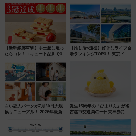
説！購入制限の緩和と入場時の
ーミナル、京成の高架新駅整備
本人確認が11月スタート
で新型特急が品川･羽田とを結
ぶ！ JR空港駅は2面3線化！
【新幹線停車駅】手土産に迷っ
【推し活×遠征】好きなライブ会
たらコレ！エキュート品川で3年
場ランキングTOP3！ 東京ドー
連続売上1位を獲得した定番手土
ムや大阪城ホールが選ばれる理
産スイーツとは？
由と交通アクセス術、ライブ会
場に何を求める？
白い恋人パークが7月30日大規
誕生15周年の「ぴよりん」が名
模リニューアル！ 2026年最新の
古屋市交通局の一日乗車券に！
新エリア・工場見学の見どころ
東山線では貸切電車も登場【限
と料金・アクセスを徹底解説
定1万5000枚】
（札幌市）