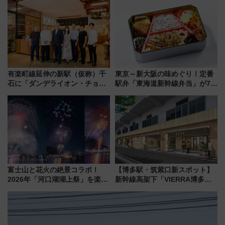
ト 参加方法や体験内容を紹介
リサーチ」本格謎解き・グッズ
情報まとめ
有楽町線延伸の新駅（仮称）千
東京～新大阪の味めぐり！定番
石に「ダンデライオン・チョコ
駅弁「東海道新幹線弁当」が7月
レート」が出店！ 東京メトロが
21日にリニューアル発売
1億円出資で挑む新時代のまちづ
くりとは？
富士山と花火の絶景コラボ！
【博多駅・筑紫口新スポット】
2026年「河口湖湖上祭」を楽し
新幹線高架下「VIERRA博多テ
む完全ガイド＆鉄道アクセスの
ラス」が9/18開業！九州初出店
ススメ
など注目の全6店舗 「博多活憩
通り」も一新