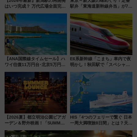
【2026年最新】新潟駅の再開発
東京～新大阪の味めぐり！定番
はいつ完成？ 万代広場全面完成
駅弁「東海道新幹線弁当」が7月
から「にいがた2キロ」・古町再
21日にリニューアル発売
開発、バスタ新潟構想まで徹底
解説！
【ANA国際線タイムセール】ハ
E6系新幹線「こまち」車内で夜
ワイ往復11万円台･北京5万円台
明かし！秋田駅で「スペシャル
～、憧れのビジネスクラスも！
ナイト」8月開催、料金や予約方
来春のGW旅行まで狙える激ア
法は？
ツ路線まとめ（8/10まで）
【2026夏】都立明治公園ビアガ
HIS「4つのフェリーで繋ぐ 日本
ーデン＆野外映画！「SUMMER
一周大満喫旅8日間」とは？天橋
LOUNGE」のアクセスと上映ス
立・小樽・日光東照宮など全国
ケジュール 夜風とビール、映画
の絶景＆限定グルメを網羅！煩