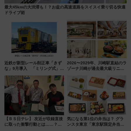
最大45kmの大渋滞も！？お盆の高速道路をスイスイ乗り切る快適
ドライブ術
近鉄が新型レール削正車「きず
2026〜2029年、川崎駅直結のラ
な」9月導入 「ミリング式」採
ゾーナ川崎が過去最大級リニュ
用でメンテナンス作業を効率
ーアル！ フードコート拡大など
化！安全性や乗り心地の向上に
「いつから何が変わるか」徹底
貢献するだけでなく、全線区で
解説！
活躍するための仕組みも
【ＢＳ日テレ】 友近が収録直後
気になる第1位の弁当は？ グラ
に取った衝撃行動とは……？
ンスタ東京「東京駅限定弁当
『友近・礼二の妄想トレイン』
2026 売上ランキング」