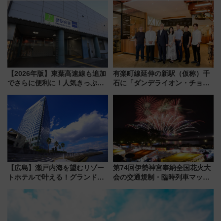
で極上の夏祭り鉄道旅を放送
【2026年版】東葉高速線も追加
有楽町線延伸の新駅（仮称）千
でさらに便利に！人気きっぷ
石に「ダンデライオン・チョコ
「サンキューちばフリーパス」
レート」が出店！ 東京メトロが
今年も発売 秋・早春に千葉県を
1億円出資で挑む新時代のまちづ
巡るなら使い勝手・コスパ抜群
くりとは？
【広島】瀬戸内海を望むリゾー
第74回伊勢神宮奉納全国花火大
トホテルで叶える！グランドプ
会の交通規制・臨時列車マッ
リンスホテル広島のフォトウエ
プ！JR東海・近鉄で快適にアク
ディング＆カジュアルパーティ
セス
ープラン