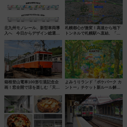
北九州モノレール、新型車両導
札幌都心が激変！高速から地下
入へ 今日からデザイン総選挙
トンネルで札幌駅へ直結、「創
始まる
成川通都心アクセス道路」が7月
から本格着工、延長4.8km整備
事業の全貌
箱根登山電車100形引退記念企
よみうりランド「ポケパーク カ
画！窓全開で涼を楽しむ「天然
ントー」チケット新ルール解
クーラー体験号」と限定鉄コレ
説！購入制限の緩和と入場時の
発売
本人確認が11月スタート