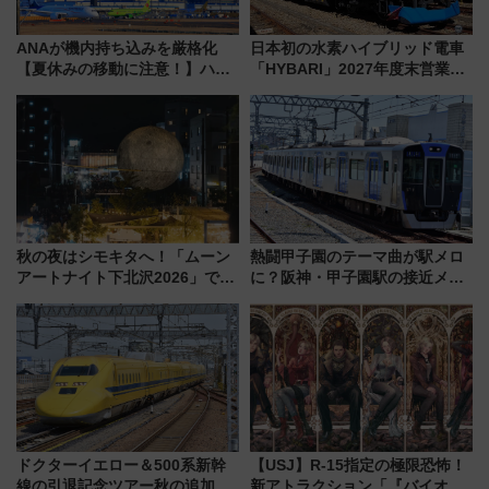
ANAが機内持ち込みを厳格化
日本初の水素ハイブリッド電車
【夏休みの移動に注意！】ハン
「HYBARI」2027年度末営業運
ドバッグやPCケースも対象の
転へ 鉄道・発電・まちづくり
「身の回り品」新サイズ制限
で水素利活用が加速
(40×30×20cm)おさらい
秋の夜はシモキタへ！「ムーン
熱闘甲子園のテーマ曲が駅メロ
アートナイト下北沢2026」でイ
に？阪神・甲子園駅の接近メロ
マーシブシアターやアート巡り
ディがVaundy「かげろう」×向
を満喫しよう
谷実アレンジの特別仕様へ、8月
5日始発から
ドクターイエロー＆500系新幹
【USJ】R-15指定の極限恐怖！
線の引退記念ツアー秋の追加企
新アトラクション「『バイオハ