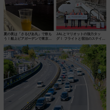
ススメ
地のふらっと立ち食いそば』
7/27夜10時～放送
夏の夜は「さるびあ丸」で飲も
JALとマリオットの強力タッ
う！船上ビアガーデンで東京湾
グ！ フライトと宿泊のステイタ
の夜景を眺めながら軽く一
スマッチでFLY ON ポイントや
杯……工場直送生ビールや島グ
上級会員資格を効率よく獲得す
ルメが美味い
る方法を解説