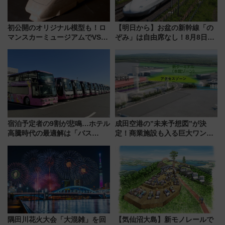
初公開のオリジナル模型も！ロ
【明日から】お盆の新幹線「の
マンスカーミュージアムでVSE
ぞみ」は自由席なし！8月8日午
の設計秘話に迫る企画展が7月
前はほぼ満席…でも数時間ズラ
15日スタート
せば空きが見つかることも 混
雑避ける「空席」探しのコツ
宿泊予定者の9割が悲鳴…ホテル
成田空港の”未来予想図”が決
高騰時代の最適解は「バス
定！商業施設も入る巨大ワンタ
泊」!? WILLER最新調査で判明
ーミナル、京成の高架新駅整備
した、推し活遠征や観光時のリ
で新型特急が品川･羽田とを結
アルな懐事情
ぶ！ JR空港駅は2面3線化！
隅田川花火大会「大混雑」を回
【気仙沼大島】新モノレールで