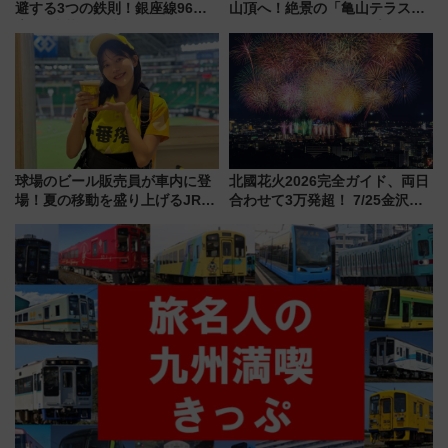
避する3つの鉄則！銀座線96本
山頂へ！絶景の「亀山テラス
増発･浅草線臨時ダイヤ･スカイ
360°」が7月19日オープン、休
ツリー駅の規制まとめ 7/25開催
暇村のお得な日帰りプランも登
（2026年）
場
球場のビール販売員が車内に登
北國花火2026完全ガイド、両日
場！夏の移動を盛り上げるJR九
合わせて3万発超！ 7/25金沢大
州「ビール新幹線」7月31日・8
会・8/1川北大会の2つの花火大
月7日限定 ソフトバンクホーク
会の日程・アクセス・観覧席ま
スとコラボ
とめ（石川県）