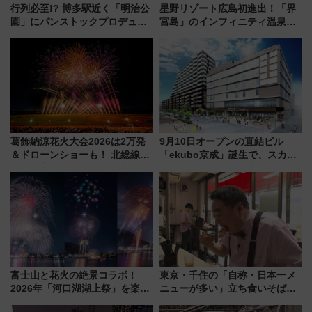
行列必至!? 博多駅近く「明治公
星野リゾート広島初進出！「界
園」にパンストックプロデュー
宮島」のインフィニティ温泉と
スの新業態『Land Bageri』8/7
古式サウナ「石風呂」を大解剖
オープン 秋からはビストロ営業
宿泊料金・アクセスは？（2026
も！
年7月23日開業）
葛飾納涼花火大会2026は2万発
9月10日オープンの直結ビル
＆ドローンショーも！ 北総線を
「ekubo京成」誕生で、スカイ
使った穴場アクセスや臨時列
ライナーも停まる巨大ハブ駅・
車、観覧スポット情報と周辺観
新鎌ヶ谷はどう変わる？ 全テナ
光まとめ（7/28開催）
ント情報も公開！
富士山と花火の絶景コラボ！
東京・千住の「自称・日本一メ
2026年「河口湖湖上祭」を楽し
ニューが多い」立ち食いそば屋
む完全ガイド＆鉄道アクセスの
とは？ ＢＳ日テレ『ドランク塚