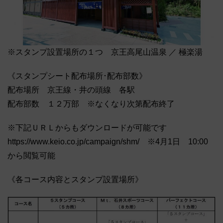
※スタンプ設置場所の１つ 京王高尾山温泉 ／ 極楽湯
《スタンプシート配布場所･配布部数》
配布場所 京王線・井の頭線 各駅
配布部数 １２万部 ※なくなり次第配布終了
※下記ＵＲＬからもダウンロードが可能です
https://www.keio.co.jp/campaign/shm/ ※4月1日 10:00
から閲覧可能
《各コース内容とスタンプ設置場所》