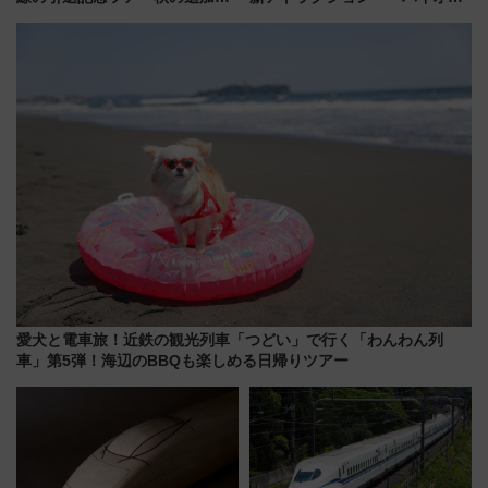
画が決定！乗車体験やグッズ・
ザード レクイエム』 ザ・ダイ
ホテル情報まとめ
ブ」今秋登場 ―予測不能の恐
怖に泣き叫べ―
愛犬と電車旅！近鉄の観光列車「つどい」で行く「わんわん列
車」第5弾！海辺のBBQも楽しめる日帰りツアー