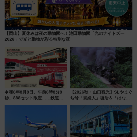
【岡山】夏休みは夜の動物園へ！池田動物園「光のナイトズー
2026」で光と動物が彩る特別な夜
令和8年8月8日、午前8時8分8
【2026秋・山口観光】SLやまぐ
秒、888セット限定……鉄道各
ち号「貴婦人」復活＆「はなあ
社の「8・8・8」な記念きっぷ
かり」初走行区間も！山口DCの
たち
注目観光列車まとめ きっぷの取
り方は？