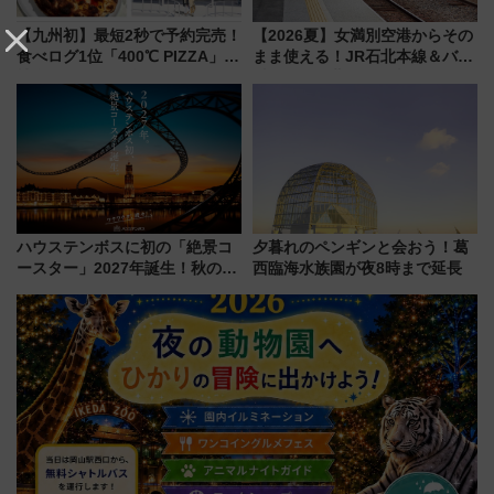
【九州初】最短2秒で予約完売！
【2026夏】女満別空港からその
食べログ1位「400℃ PIZZA」が
まま使える！JR石北本線＆バス
博多駅すぐの明治公園に8/7オー
乗り放題「北見・網走周遊フリ
プン。もつ鍋風など限定メニュ
ーパス」でおトクに道東観光
ーも
（8/3発売）
ハウステンボスに初の「絶景コ
夕暮れのペンギンと会おう！葛
ースター」2027年誕生！秋の
西臨海水族園が夜8時まで延長
「すんごいハロウィン」見どこ
ろも一挙紹介