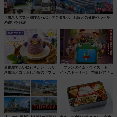
「旅名人の九州満喫きっぷ」デジタル化 紙版との価格やルール
の違いを解説
名古屋で会いに行きたい！わか
「ファンタイム・ウィズ・ト
さ生活とコラボした紫の「ブル
イ・ストーリー5」で激レア『ロ
ーベリーぴよりん」期間限定販
ルカナ』カードをゲット！最新
売
デコレーションも徹底解説