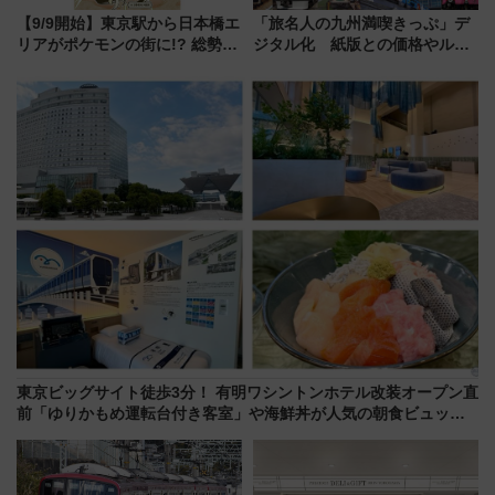
【9/9開始】東京駅から日本橋エ
「旅名人の九州満喫きっぷ」デ
リアがポケモンの街に!? 総勢
ジタル化 紙版との価格やルー
100匹以上が出現「レジェンド
ルの違いを解説
リサーチ」本格謎解き・グッズ
情報まとめ
東京ビッグサイト徒歩3分！ 有明ワシントンホテル改装オープン直
前「ゆりかもめ運転台付き客室」や海鮮丼が人気の朝食ビュッフ
ェを現地レポ