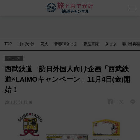
TOP
おでかけ
花火
青春18きっぷ
新型車両
きっぷ
駅･街 再
ニュース
西武鉄道 訪日外国人向け企画「西武鉄
道×LAIMOキャンペーン」11月4日(金)開
始！
2016.10.05 19:10