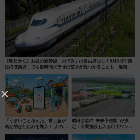
【明日から】お盆の新幹線「のぞみ」は自由席なし！8月8日午前
はほぼ満席…でも数時間ズラせば空きが見つかることも 混雑避
ける「空席」探しのコツ
「うまいこと考えた」富士急が
成田空港の”未来予想図”が決
画期的な仕組みを導入！ 人のか
定！商業施設も入る巨大ワンタ
わりにスマホが並ぶ「分身く
ーミナル、京成の高架新駅整備
ん」始動
で新型特急が品川･羽田とを結