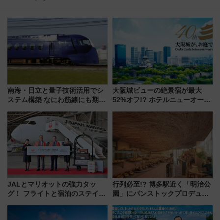
南海・日立と量子技術活用でシ
大阪城ビューの絶景宿が最大
ステム構築 なにわ筋線にも期待
52%オフ!? ホテルニューオータ
乗務員・車両計画作業を短縮へ
ニ大阪の40周年「夏のタイムセ
ール」で秋の関西旅を豪華にす
る方法（8月20日まで！）
JALとマリオットの強力タッ
行列必至!? 博多駅近く「明治公
グ！ フライトと宿泊のステイタ
園」にパンストックプロデュー
スマッチでFLY ON ポイントや
スの新業態『Land Bageri』8/7
上級会員資格を効率よく獲得す
オープン 秋からはビストロ営業