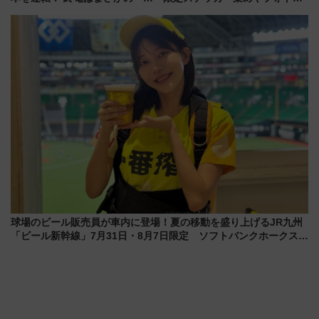
時30分発新宿行き」!? 当日のプ
ポット、特別花火でみなとみら
ログラムから交通規制情報、観
いを満喫しよう（花火鑑賞会応
覧席情報まで徹底解説
募は7/12まで！）
球場のビール販売員が車内に登場！夏の移動を盛り上げるJR九州
「ビール新幹線」7月31日・8月7日限定 ソフトバンクホークスと
コラボ