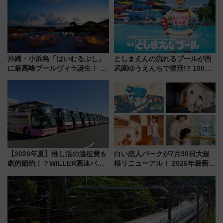
る方法を解説
も！
沖縄・小浜島「はいむるぶし」
としまえんの流れるプールが西
に最高峰プールヴィラ誕生！ 石
武園ゆうえんちで復活!? 100周
垣島から船で向かう究極のご褒
年記念企画＆「春日のうん○スラ
美旅「何もしない贅沢」を体験
イダー」に注目 2026年夏は所
してみない？
沢へ遊びに行こう
【2026年夏】推し活の遠征費を
白い恋人パークが7月30日大規
劇的節約！？WILLER高速バス
模リニューアル！ 2026年最新の
「1km5円セール」やワンコイン
新エリア・工場見学の見どころ
温泉の最強ルート 予約期間・
と料金・アクセスを徹底解説
対象路線まとめ
（札幌市）