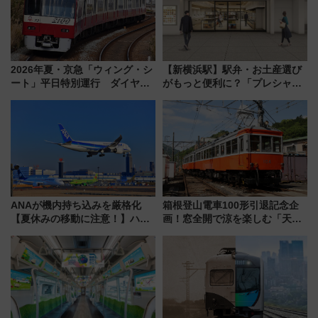
2026年夏・京急「ウィング・シ
【新横浜駅】駅弁・お土産選び
ート」平日特別運行 ダイヤ・
がもっと便利に？「プレシャス
乗車方法を解説！2階建てバスや
デリ＆ギフト新横浜」がオープ
三浦海岸を堪能できるお出かけ
ン 場所や営業時間・限定弁当
プランもご紹介
を紹介
ANAが機内持ち込みを厳格化
箱根登山電車100形引退記念企
【夏休みの移動に注意！】ハン
画！窓全開で涼を楽しむ「天然
ドバッグやPCケースも対象の
クーラー体験号」と限定鉄コレ
「身の回り品」新サイズ制限
発売
(40×30×20cm)おさらい