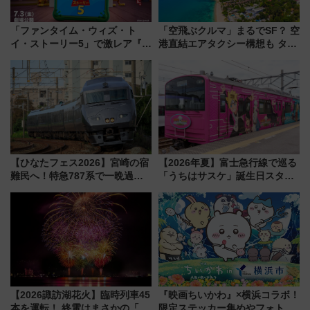
「ファンタイム・ウィズ・ト
「空飛ぶクルマ」まるでSF？ 空
イ・ストーリー5」で激レア『ロ
港直結エアタクシー構想も タイ
ルカナ』カードをゲット！最新
で検証
デコレーションも徹底解説
【ひなたフェス2026】宮崎の宿
【2026年夏】富士急行線で巡る
難民へ！特急787系で一晩過ご
「うちはサスケ」誕生日スタン
せる夜間滞在型イベント「スワ
プラリー！富士急ハイランド限
ローおひさま」が救世主に？
定グルメ＆グッズ徹底ガイド
【2026諏訪湖花火】臨時列車45
『映画ちいかわ』×横浜コラボ！
本を運転！ 終電はまさかの「0
限定ステッカー集めやフォトス