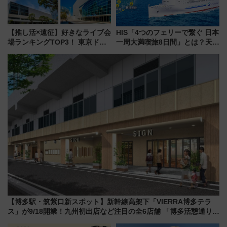
【推し活×遠征】好きなライブ会
HIS「4つのフェリーで繋ぐ 日本
場ランキングTOP3！ 東京ドー
一周大満喫旅8日間」とは？天橋
ムや大阪城ホールが選ばれる理
立・小樽・日光東照宮など全国
由と交通アクセス術、ライブ会
の絶景＆限定グルメを網羅！煩
場に何を求める？
雑な手続きも不要でお手軽に楽
しめるプランが登場
【博多駅・筑紫口新スポット】新幹線高架下「VIERRA博多テラ
ス」が9/18開業！九州初出店など注目の全6店舗 「博多活憩通り」
も一新