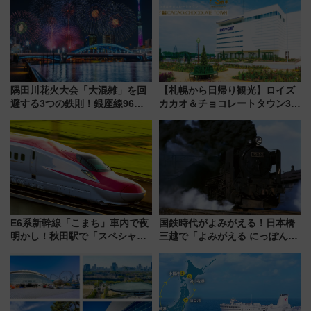
ぶ！ JR空港駅は2面3線化！
隅田川花火大会「大混雑」を回
【札幌から日帰り観光】ロイズ
避する3つの鉄則！銀座線96本
カカオ＆チョコレートタウン3周
増発･浅草線臨時ダイヤ･スカイ
年！ 9月は入場料半額やチョコ
ツリー駅の規制まとめ 7/25開催
詰め放題を開催、ロイズタウン
（2026年）
駅からのアクセスも
E6系新幹線「こまち」車内で夜
国鉄時代がよみがえる！日本橋
明かし！秋田駅で「スペシャル
三越で「よみがえる にっぽんの
ナイト」8月開催、料金や予約方
鉄道展」7/22-8/3開催、広田尚
法は？
敬の名作写真も、駅弁フェスも
同時開催！