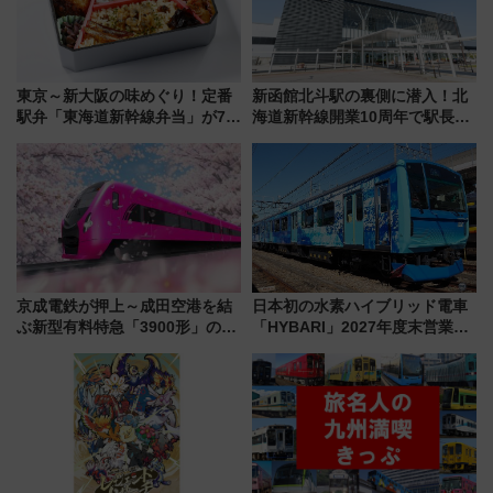
東京～新大阪の味めぐり！定番
新函館北斗駅の裏側に潜入！北
駅弁「東海道新幹線弁当」が7月
海道新幹線開業10周年で駅長
21日にリニューアル発売
室・地下通路など公開イベン
ト 参加方法や体験内容を紹介
京成電鉄が押上～成田空港を結
日本初の水素ハイブリッド電車
ぶ新型有料特急「3900形」のコ
「HYBARI」2027年度末営業運
ンセプト・デザイン公開 愛称
転へ 鉄道・発電・まちづくり
募集も実施
で水素利活用が加速