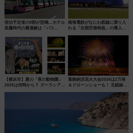
宿泊予定者の9割が悲鳴…ホテル
南海電鉄がなにわ筋線に乗り入
高騰時代の最適解は「バス
れる「次期空港特急」の導入を
泊」!? WILLER最新調査で判明
決定！ピニンファリーナによる
した、推し活遠征や観光時のリ
日本初の鉄道デザイン
アルな懐事情
【横浜市】夏の「夜の動物園」
葛飾納涼花火大会2026は2万発
2026は何時から？ ズーラシア・
＆ドローンショーも！ 北総線を
野毛山・金沢の電車アクセスや
使った穴場アクセスや臨時列
見どころ、限定イベントを徹底
車、観覧スポット情報と周辺観
解説！
光まとめ（7/28開催）