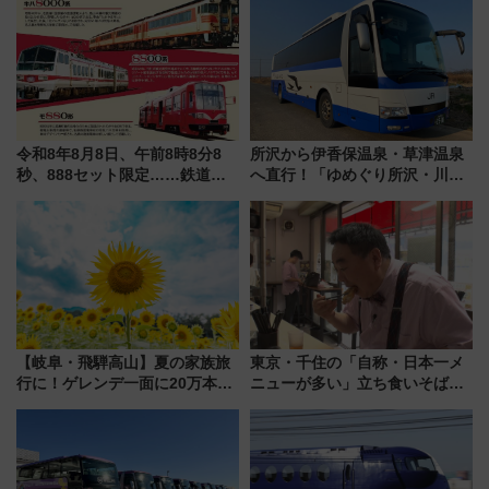
令和8年8月8日、午前8時8分8
所沢から伊香保温泉・草津温泉
秒、888セット限定……鉄道各
へ直行！「ゆめぐり所沢・川越
社の「8・8・8」な記念きっぷ
号」で群馬の温泉旅をもっと気
たち
軽に 運行ダイヤ・運賃を解説
【岐阜・飛騨高山】夏の家族旅
東京・千住の「自称・日本一メ
行に！ゲレンデ一面に20万本の
ニューが多い」立ち食いそば屋
ひまわりが咲き誇る「アルコピ
とは？ ＢＳ日テレ『ドランク塚
アひまわり園」開園
地のふらっと立ち食いそば』
7/27夜10時～放送