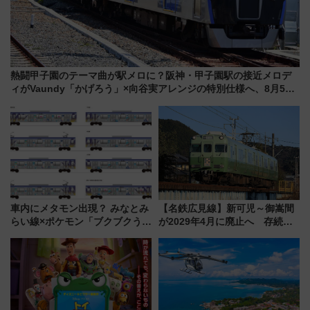
熱闘甲子園のテーマ曲が駅メロに？阪神・甲子園駅の接近メロデ
ィがVaundy「かげろう」×向谷実アレンジの特別仕様へ、8月5日
始発から
車内にメタモン出現？ みなとみ
【名鉄広見線】新可児～御嵩間
らい線×ポケモン「ブクブクうみ
が2029年4月に廃止へ 存続協
ぞこの街」ラッピング電車が運
議終了で100年の歴史に幕
行開始に！ この夏は直通列車で
横浜へ！