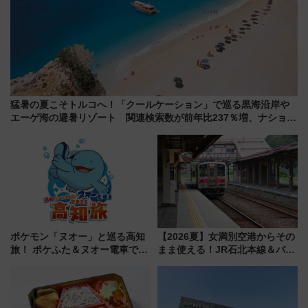
猛暑の夏こそトルコへ！「クールケーション」で巡る黒海沿岸や
エーゲ海の避暑リゾート 関連検索数が前年比237％増、ナショジ
オも認める『2026年に訪れるべき世界の旅先』
ポケモン「ヌオー」と巡る高知
【2026夏】女満別空港からその
旅！ ポケふた＆ヌオー電車で楽
まま使える！JR石北本線＆バス
しむ鉄道スタンプラリーで土佐
乗り放題「北見・網走周遊フリ
路の絶景と絶品グルメを満喫！
ーパス」でおトクに道東観光
（7月18日スタート）
（8/3発売）