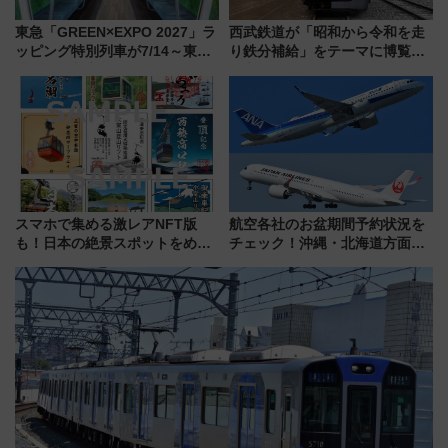
東急「GREEN×EXPO 2027」ラ
西武鉄道が「昭和から令和を走
ッピング特別列車が7/14～東
り鉄分補給」をテーマに博覧会
横・田園都市・目黒線でデビュ
を実施！くすのきホールで8月
ー！ 注目の編成やデザインまと
14日から 新車両「トキイロ」体
め
験ブースも アクセスや申込方法
を解説
スマホで集める激レアNFT版
航空各社のお盆期間予約状況を
も！日本の絶景スポットをめぐ
チェック！沖縄・北海道方面は
って集める「索道印(さくどうい
予約急増中、いまから狙うべき
ん)」企画がスタート
日は？