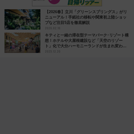
【2026春】立川「グリーンスプリングス」がリ
ニューアル！手紙社の移転や関東初上陸ショッ
プなど注目5店を徹底解説
2026.02.16
キティと一緒の滞在型テーマパーク･リゾート構
想！ホテルや大屋根建設など「天空のリゾー
ト」化で大分ハーモニーランドが生まれ変わ
2025.12.20
る！