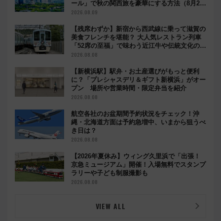
ール」で秋の関西旅を豪華にする方法（8月20
日まで！）
2026.08.09
【残席わずか】新宿から西武線に乗って滋賀の
美食フレンチを堪能？ 大人気レストラン列車
「52席の至福」で味わう近江牛や伝統文化の特
別コラボ
2026.08.08
【新横浜駅】駅弁・お土産選びがもっと便利
に？「プレシャスデリ＆ギフト新横浜」がオー
プン 場所や営業時間・限定弁当を紹介
2026.08.08
航空各社のお盆期間予約状況をチェック！沖
縄・北海道方面は予約急増中、いまから狙うべ
き日は？
2026.08.08
【2026年夏休み】ウィング久里浜で「出張！
京急ミュージアム」開催！入場無料でスタンプ
ラリーや子ども制服撮影も
2026.08.08
VIEW ALL