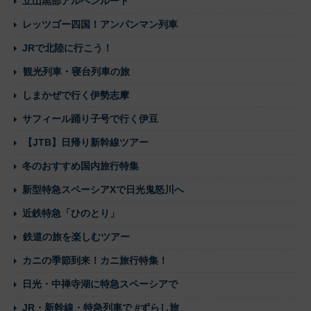
立山黒部アルペンルート
レッツゴー四国！アンパンマン列車
JRで北陸に行こう！
観光列車・寝台列車の旅
しまかぜで行く伊勢志摩
サフィール踊り子号で行く伊豆
【JTB】日帰り新幹線ツアー
冬のおすすめ国内旅行特集
新型特急スペーシアXで日光鬼怒川へ
近鉄特急「ひのとり」
鉄道の旅を楽しむツアー
カニの季節到来！カニ旅行特集！
日光・中禅寺湖に特急スペーシアで
JR・新幹線・特急列車で #ずらし旅