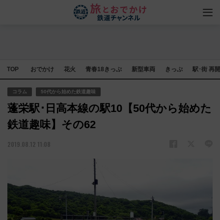
TOP
おでかけ
花火
青春18きっぷ
新型車両
きっぷ
駅･街 再
コラム
50代から始めた鉄道趣味
蓬栄駅･日高本線の駅10【50代から始めた
鉄道趣味】その62
2019.08.12 11:08