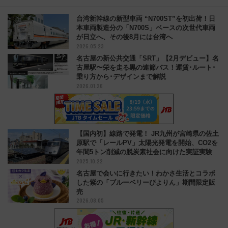
台湾新幹線の新型車両 “N700ST”を初出荷！日
本車両製造分の「N700S」ベースの次世代車両
が日立へ、その後8月には台湾へ
2026.05.23
名古屋の新公共交通「SRT」【2月デビュー】名
古屋駅〜栄を走る黒の連節バス！運賃･ルート･
乗り方から･デザインまで解説
2026.01.26
【国内初】線路で発電！ JR九州が宮崎県の佐土
原駅で「レールPV」太陽光発電を開始、CO2を
年間5トン削減の脱炭素社会に向けた実証実験
2025.10.22
名古屋で会いに行きたい！わかさ生活とコラボ
した紫の「ブルーベリーぴよりん」期間限定販
売
2026.08.05