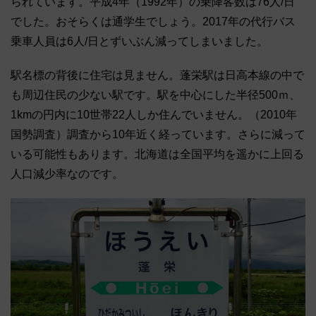
られています。平成4年（1992年）の乗降客数は76人/日
でした。おそらくは通学生でしょう。2017年の代行バス
乗車人員は6人/日とずいぶん減ってしまいました。
駅名標の背後に住宅は見ません。蓬栄駅は日高本線の中で
も周辺住民の少ない駅です。駅を中心にした半径500ｍ、
1kmの円内に10世帯22人しか住んでいません。（2010年
国勢調査）調査から10年近く経っています。さらに減って
いる可能性もあります。北海道は全国平均を遥かに上回る
人口減少率なのです。