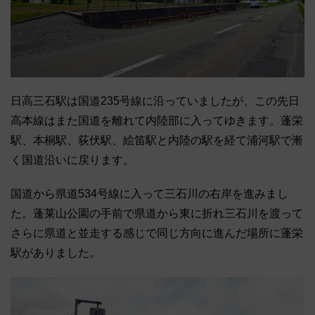
日高三石駅は国道235号線に沿っていましたが、この先日
高本線はまた国道を離れて内陸部に入ってゆきます。蓬栄
駅、本桐駅、荻伏駅、絵笛駅と内陸の駅を経て浦河駅で漸
く国道沿いに戻ります。
国道から県道534号線に入って三石川の右岸を進みまし
た。蓬莱山公園の手前で県道から東に折れ三石川を渡って
さらに県道と並走する感じで同じ方向に進んだ場所に蓬栄
駅がありました。