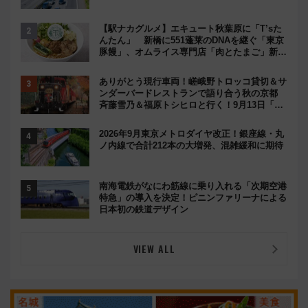
【駅ナカグルメ】エキュート秋葉原に「T’sた
んたん」 新橋に551蓬莱のDNAを継ぐ「東京
豚饅」、オムライス専門店「肉とたまご」新グ
ルメ続々登場！【2026年8月】
ありがとう現行車両！嵯峨野トロッコ貸切＆サ
ンダーバードレストランで語り合う秋の京都
斉藤雪乃＆福原トシヒロと行く！9月13日「京
都の鉄道満喫ツアー」開催
2026年9月東京メトロダイヤ改正！銀座線・丸
ノ内線で合計212本の大増発、混雑緩和に期待
南海電鉄がなにわ筋線に乗り入れる「次期空港
特急」の導入を決定！ピニンファリーナによる
日本初の鉄道デザイン
VIEW ALL