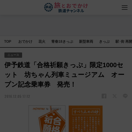
TOP
おでかけ
花火
青春18きっぷ
新型車両
きっぷ
駅･街 再
ニュース
伊予鉄道「合格祈願きっぷ」限定1000セ
ット 坊ちゃん列車ミュージアム オー
プン記念乗車券 発売！
2016.12.05 17:12