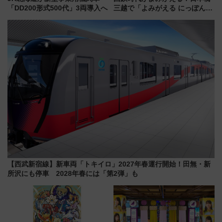
「DD200形式500代」3両導入へ
三越で「よみがえる にっぽんの
鉄道展」7/22-8/3開催、広田尚
敬の名作写真も、駅弁フェスも
同時開催！
【西武新宿線】新車両「トキイロ」2027年春運行開始！田無・新
所沢にも停車 2028年春には「第2弾」も