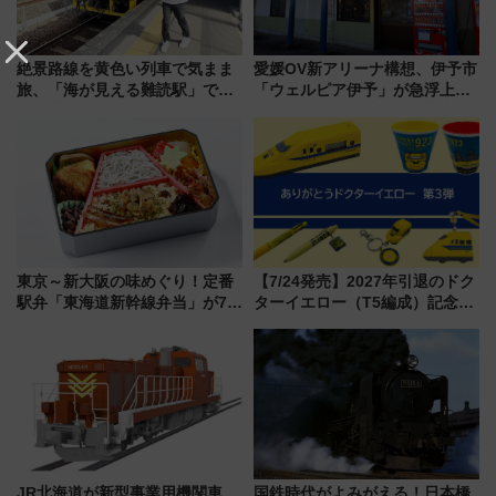
絶景路線を黄色い列車で気まま
愛媛OV新アリーナ構想、伊予市
旅、「海が見える難読駅」で幸
「ウェルピア伊予」が急浮上！
せの黄色いハンカチに願いを
サイボウズ青野社長の参加表明
「新・鉄道ひとり旅」279回目
で探る鉄道アクセスの未来
の舞台は「島原鉄道」
東京～新大阪の味めぐり！定番
【7/24発売】2027年引退のドク
駅弁「東海道新幹線弁当」が7月
ターイエロー（T5編成）記念グ
21日にリニューアル発売
ッズ7種が登場！ 新幹線車内放
送の目覚まし時計など通販・販
売店舗まとめ
JR北海道が新型事業用機関車
国鉄時代がよみがえる！日本橋