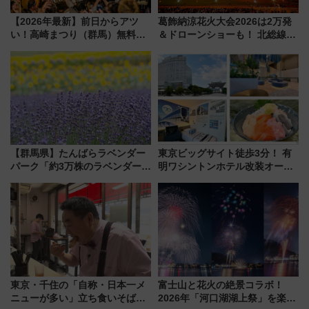
【2026年最新】前日からアツ
葛飾納涼花火大会2026は2万発
い！高崎まつり（群馬）無料観
＆ドローンショーも！ 北総線を
覧エリアから初開催100人みこ
使った穴場アクセスや臨時列
しまで
車、観覧スポット情報と周辺観
光まとめ（7/28開催）
【群馬県】たんばらラベンダー
東京ビッグサイト徒歩3分！ 有
パーク「約3万株のラベンダー」
明ワシントンホテル改装オープ
が見頃！新幹線＆無料送迎バス
ン直前「ゆりかもめ運転台付き
で都心から約1時間半で夏の絶景
客室」や海鮮丼が人気の朝食ビ
を！
ュッフェを現地レポ
東京・千住の「自称・日本一メ
富士山と花火の絶景コラボ！
ニューが多い」立ち食いそば屋
2026年「河口湖湖上祭」を楽し