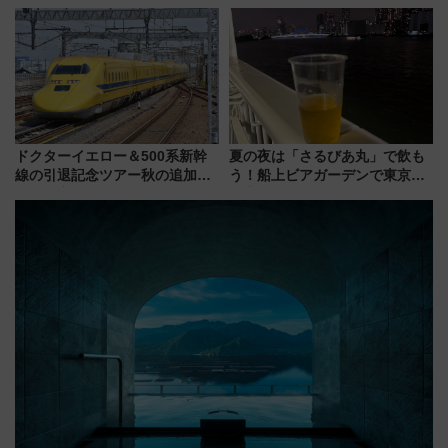
とは？ ＢＳ日テレ『ドランク塚
む完全ガイド＆鉄道アクセスの
地のふらっと立ち食いそば』
ススメ
7/27夜10時～放送
ドクターイエロー＆500系新幹
夏の夜は「さるびあ丸」で飲も
線の引退記念ツアー秋の追加企
う！船上ビアガーデンで東京湾
画が決定！乗車体験やグッズ・
の夜景を眺めながら軽く一
ホテル情報まとめ
杯……工場直送生ビールや島グ
ルメが美味い