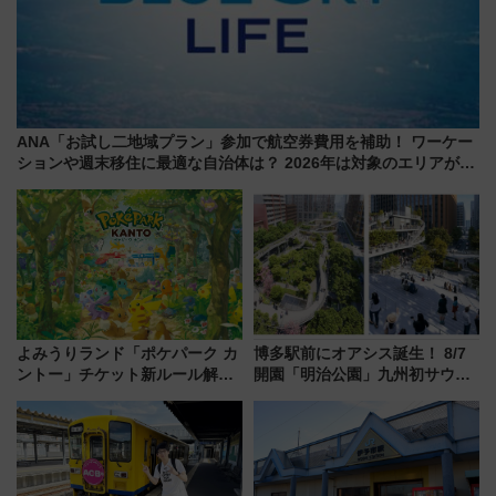
ANA「お試し二地域プラン」参加で航空券費用を補助！ ワーケー
ションや週末移住に最適な自治体は？ 2026年は対象のエリアが拡
大！
よみうりランド「ポケパーク カ
博多駅前にオアシス誕生！ 8/7
ントー」チケット新ルール解
開園「明治公園」九州初サウナ
説！購入制限の緩和と入場時の
TOTOPAや日本一のピザなど絶
本人確認が11月スタート
品グルメ登場で駅前の過ごし方
はどう変わる？