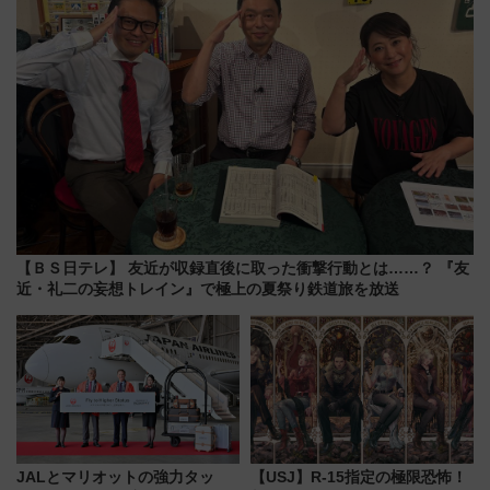
に
【ＢＳ日テレ】 友近が収録直後に取った衝撃行動とは……？ 『友
近・礼二の妄想トレイン』で極上の夏祭り鉄道旅を放送
JALとマリオットの強力タッ
【USJ】R-15指定の極限恐怖！