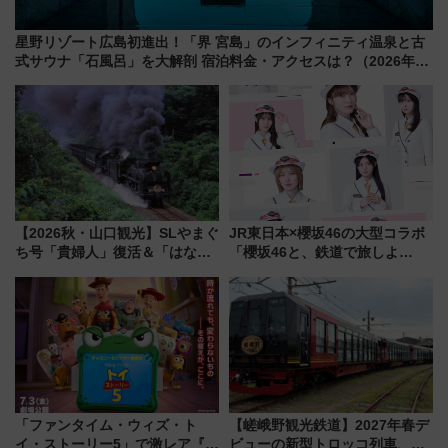
星野リゾート広島初進出！「界 宮島」のインフィニティ温泉と古
式サウナ「石風呂」を大解剖 宿泊料金・アクセスは？（2026年7
月23日開業）
【2026秋・山口観光】SLやまぐ
JR東日本×櫻坂46の大型コラボ
ち号「貴婦人」復活＆「はなあ
「櫻坂46と、鉄道で旅しよ
かり」初走行区間も！山口DCの
う。」が7月20日より始動！新
注目観光列車まとめ きっぷの取
潟・長野・庄内へ
り方は？
「ファンタイム・ウィズ・ト
【嵯峨野観光鉄道】2027年春デ
イ・ストーリー5」で激レア『ロ
ビューの新型トロッコ列車、い