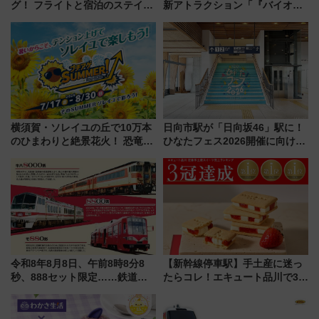
グ！ フライトと宿泊のステイタ
新アトラクション「『バイオハ
スマッチでFLY ON ポイントや
ザード レクイエム』 ザ・ダイ
上級会員資格を効率よく獲得す
ブ」今秋登場 ―予測不能の恐
る方法を解説
怖に泣き叫べ―
横須賀・ソレイユの丘で10万本
日向市駅が「日向坂46」駅に！
のひまわりと絶景花火！ 恐竜や
ひなたフェス2026開催に向けJR
ドッグプールなど三浦半島の日
九州が記念きっぷや臨時列車で
帰りお出かけ最新情報（2026年
全力応援 夜行列車「ドリーム
7月17日～開催）
おひさま号」も走る
令和8年8月8日、午前8時8分8
【新幹線停車駅】手土産に迷っ
秒、888セット限定……鉄道各
たらコレ！エキュート品川で3年
社の「8・8・8」な記念きっぷ
連続売上1位を獲得した定番手土
たち
産スイーツとは？