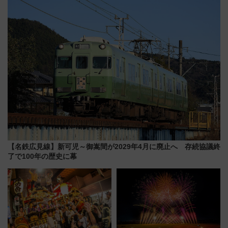
7/24-26開催！ 有料席はJRE
に開催決定
MALLで予約可能
【名鉄広見線】新可児～御嵩間が2029年4月に廃止へ 存続協議終
了で100年の歴史に幕