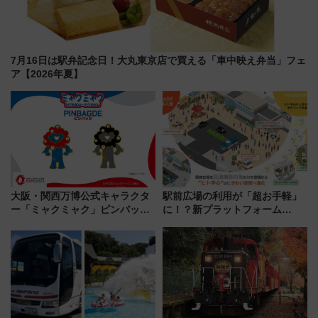
7月16日は駅弁記念日！大丸東京店で買える「車中映え弁当」フェ
ア【2026年夏】
大阪・関西万博公式キャラクタ
駅前広場の利用が「超お手軽」
ー「ミャクミャク」ピンバッジ
に！？新プラットフォーム
新登場！関西の駅構内などで7月
「HirakeBA」8月3日始動、ス
中旬発売
マホで簡単申請 物販や演奏会な
どに【JR東日本】