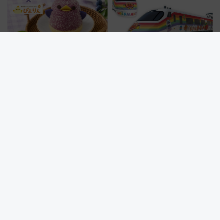
名古屋で会いに行きたい！わか
【JR四国】予讃線8000系アンパ
さ生活とコラボした紫の「ブル
ンマン列車がリニューアル！内
ーベリーぴよりん」期間限定販
外装デザイン公開 デビューは
売
今年12月
愛犬と電車旅！近鉄の観光列車「つどい」で行く「わんわん列