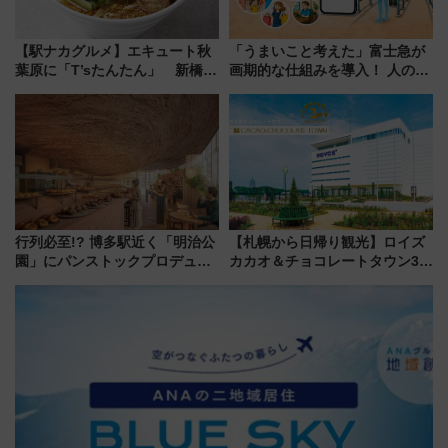
【駅ナカグルメ】エキュート秋
「うまいこと考えた」富士急が
葉原に「T’sたんたん」 新橋に
画期的な仕組みを導入！ 人のか
551蓬莱のDNAを継ぐ「東京豚
わりにスマホが並ぶ「分身く
饅」、オムライス専門店「肉と
ん」始動
たまご」新グルメ続々登場！
【2026年8月】
行列必至!? 博多駅近く「明治公
【札幌から日帰り観光】ロイズ
園」にパンストックプロデュー
カカオ＆チョコレートタウン3周
スの新業態『Land Bageri』8/7
年！ 9月は入場料半額やチョコ
オープン 秋からはビストロ営業
詰め放題を開催、ロイズタウン
も！
駅からのアクセスも