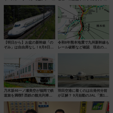
ルカナ』カードをゲット！最新
よいよ試運転開始へ！現行車両
デコレーションも徹底解説
は2026年で引退
【明日から】お盆の新幹線「の
令和8年熊本地震で九州新幹線も
ぞみ」は自由席なし！8月8日午
レール破断など確認 現在の運
前はほぼ満席…でも数時間ズラ
転見合わせ状況と交通網への影
せば空きが見つかることも 混
響
雑避ける「空席」探しのコツ
乃木坂46一ノ瀬美空が福岡で鉄
羽田空港に着くのは出発何分前
道旅を満喫⁈ 西鉄の観光列車
が正解？ 9月始動のJAL「第1タ
「THE RAIL KITCHEN
ーミナル北側サテライト」は徒
CHIKUGO」で巡る福岡･太宰
歩1キロ超え！ 知っておきたい
府･柳川の旅！YouTubeが公開
変更点まとめ