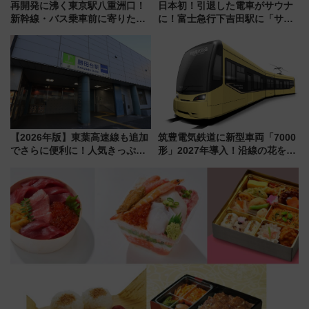
再開発に沸く東京駅八重洲口！
日本初！引退した電車がサウナ
新幹線・バス乗車前に寄りたい
に！富士急行下吉田駅に「サ電
「ヤエチカ」2026年夏の「ひん
（SADEN）」2026年12月開
やり＆スタミナグルメ」6選【新
業 行き交う電車の音や振動を
店舗も！】
感じながら「ととのう」新感覚
【2026年版】東葉高速線も追加
筑豊電気鉄道に新型車両「7000
でさらに便利に！人気きっぷ
形」2027年導入！沿線の花をイ
「サンキューちばフリーパス」
メージしたイエローを採用 車
今年も発売 秋・早春に千葉県を
内は落ち着いたゆとりある空間
巡るなら使い勝手・コスパ抜群
に