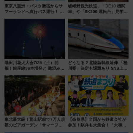
東京八重洲・バスタ新宿からサ
嵯峨野観光鉄道、「DE10 機関
マーランドへ直行バス運行！ お
車」や「SK200 運転台」見学ツ
トクな1Dayパスで夏のプールと
アーを開催！ ラストランイベン
推し活を楽しもう！（2026年
トの一環で激レア体験できちゃ
8/1～31）
うかも 参加方法やスケジュール
をご紹介
隅田川花火大会7/25（土）開
どうなる？北陸新幹線延伸 「桂
催！銀座線96本増発と 激混みの
川案」決定も課題あり SNS上の
「浅草駅」を回避する最寄り駅･
声は
アクセス攻略法、2万発の花火が
都心の夜に！
東北最大級！郡山駅前で7万人規
【奈良県】全国から鉄道会社が
模のビアガーデン「サマーフェ
参加！駅弁も大集合！「大和鉄
スタ IN KORIYAMA 2026」
道まつり2026」が8月8日・9日