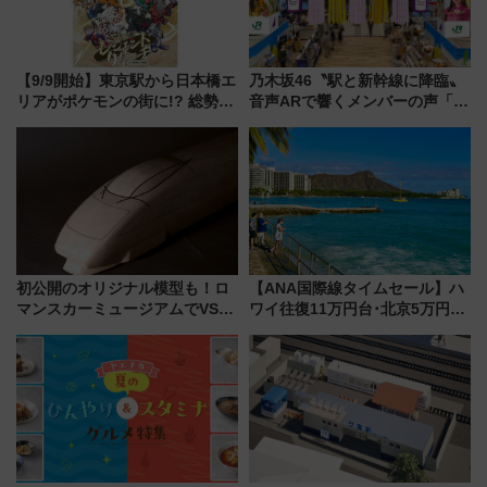
【9/9開始】東京駅から日本橋エ
乃木坂46〝駅と新幹線に降臨〟
リアがポケモンの街に!? 総勢
音声ARで響くメンバーの声「真
100匹以上が出現「レジェンド
夏の全国ツアー2026」
リサーチ」本格謎解き・グッズ
情報まとめ
初公開のオリジナル模型も！ロ
【ANA国際線タイムセール】ハ
マンスカーミュージアムでVSE
ワイ往復11万円台･北京5万円台
の設計秘話に迫る企画展が7月
～、憧れのビジネスクラスも！
15日スタート
来春のGW旅行まで狙える激ア
ツ路線まとめ（8/10まで）