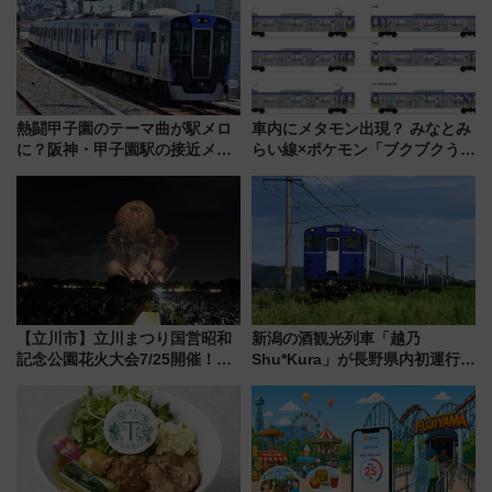
熱闘甲子園のテーマ曲が駅メロ
車内にメタモン出現？ みなとみ
に？阪神・甲子園駅の接近メロ
らい線×ポケモン「ブクブクうみ
ディがVaundy「かげろう」×向
ぞこの街」ラッピング電車が運
谷実アレンジの特別仕様へ、8月
行開始に！ この夏は直通列車で
5日始発から
横浜へ！
【立川市】立川まつり国営昭和
新潟の酒観光列車「越乃
記念公園花火大会7/25開催！
Shu*Kura」が長野県内初運行！
5000発の花火が夜を彩る 今年は
地酒と食を味わう信州プレDC特
混雑に要注意、その理由は
別企画