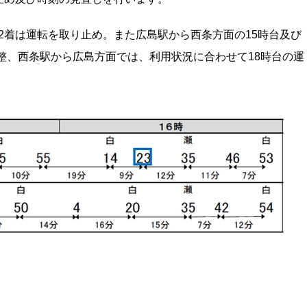
島19:22着は運転を取り止め。また広島駅から西条方面の15時台及び
調整、西条駅から広島方面では、利用状況に合わせて18時台の運