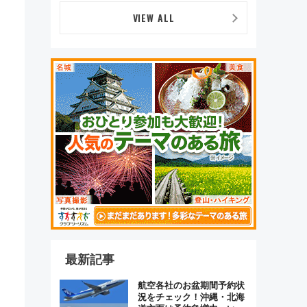
原トシヒロと行く！9月13
日「京都の鉄道満喫ツア
VIEW ALL
ー」開催
最新記事
航空各社のお盆期間予約状
況をチェック！沖縄・北海