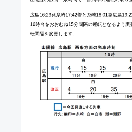
広島16:23発糸崎17:42着と糸崎18:01発広
16時台をおおむね15分間隔の運転となるよう
転間隔を変更します。