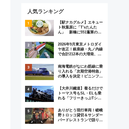
人気ランキング
【駅ナカグルメ】エキュー
ト秋葉原に「T’sたんた
ん」 新橋に551蓬莱の
DNAを継ぐ「東京豚饅」、
オムライス専門店「肉とた
2026年9月東京メトロダイ
まご」新グルメ続々登場！
ヤ改正！銀座線・丸ノ内線
【2026年8月】
で合計212本の大増発、混
雑緩和に期待
南海電鉄がなにわ筋線に乗
り入れる「次期空港特急」
の導入を決定！ピニンファ
リーナによる日本初の鉄道
デザイン
【大井川鐵道】着るだけで
トーマス号もSL・ELも乗
れる「フリーきっぷTシャ
ツ」8月6日より受注販売
ありがとう現行車両！嵯峨
野トロッコ貸切＆サンダー
バードレストランで語り合
う秋の京都 斉藤雪乃＆福