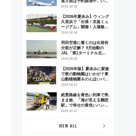
道方面は予約急増中、いま
から狙うべき日は？
2026.08.08
【2026年夏休み】ウィング
久里浜で「出張！京急ミュ
ージアム」開催！入場無料
でスタンプラリーや子ども
2026.08.08
制服撮影も
羽田空港に着くのは出発何
分前が正解？ 9月始動の
JAL「第1ターミナル北側
サテライト」は徒歩1キロ
2026.08.08
超え！ 知っておきたい変更
点まとめ
【2026年版】夏休みに家族
で夜の動物園はいかが？東
山動植物園＆のんほいパー
ク「ナイトZOO」開催情報
2026.08.07
絶景路線を黄色い列車で気
まま旅、「海が見える難読
駅」で幸せの黄色いハンカ
チに願いを 「新・鉄道ひ
2026.08.07
とり旅」279回目の舞台は
「島原鉄道」
VIEW ALL