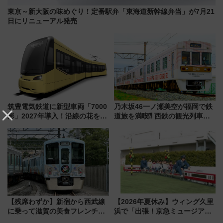
東京～新大阪の味めぐり！定番駅弁「東海道新幹線弁当」が7月21
日にリニューアル発売
筑豊電気鉄道に新型車両「7000
乃木坂46一ノ瀬美空が福岡で鉄
形」2027年導入！沿線の花をイ
道旅を満喫⁈ 西鉄の観光列車
メージしたイエローを採用 車
「THE RAIL KITCHEN
内は落ち着いたゆとりある空間
CHIKUGO」で巡る福岡･太宰
に
府･柳川の旅！YouTubeが公開
に
【残席わずか】新宿から西武線
【2026年夏休み】ウィング久里
に乗って滋賀の美食フレンチを
浜で「出張！京急ミュージア
堪能？ 大人気レストラン列車
ム」開催！入場無料でスタンプ