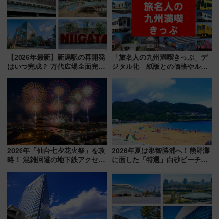
【2026年最新】新潟駅の再開発
「旅名人の九州満喫きっぷ」デ
はいつ完成？ 万代広場全面完成
ジタル化 紙版との価格やルー
から「にいがた2キロ」・古町再
ルの違いを解説
開発、バスタ新潟構想まで徹底
解説！
2026年「仙台七夕花火祭」を攻
2026年夏は那智勝浦へ！熊野灘
略！ 混雑回避の地下鉄アクセス
に面した「特選」白砂ビーチは
からまだ買える有料席情報、花
必見 「第17回那智勝浦町花火大
火前に楽しむ仙台観光ルートま
会」は8月11日開催！
で解説！