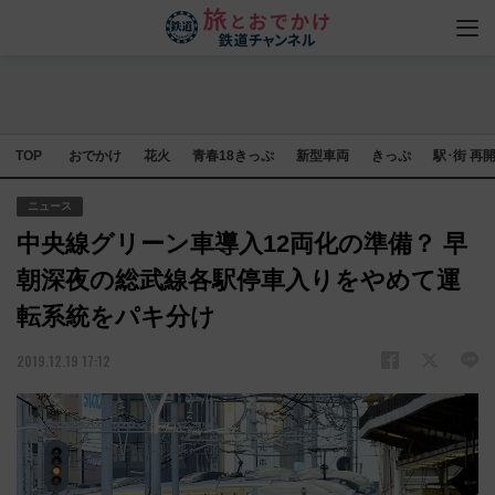
TOP
おでかけ
花火
青春18きっぷ
新型車両
きっぷ
駅･街 再
ニュース
中央線グリーン車導入12両化の準備？ 早
朝深夜の総武線各駅停車入りをやめて運
転系統をパキ分け
2019.12.19 17:12