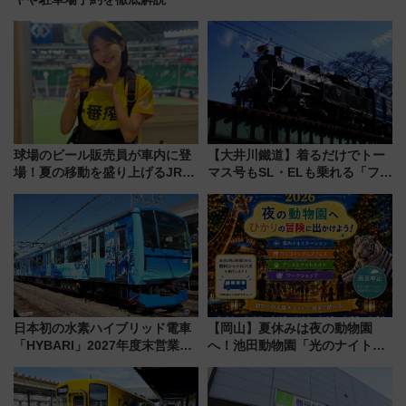
球場のビール販売員が車内に登
【大井川鐵道】着るだけでトー
場！夏の移動を盛り上げるJR九
マス号もSL・ELも乗れる「フリ
州「ビール新幹線」7月31日・8
ーきっぷTシャツ」8月6日より
月7日限定 ソフトバンクホーク
受注販売
スとコラボ
日本初の水素ハイブリッド電車
【岡山】夏休みは夜の動物園
「HYBARI」2027年度末営業運
へ！池田動物園「光のナイトズ
転へ 鉄道・発電・まちづくり
ー2026」で光と動物が彩る特別
で水素利活用が加速
な夜