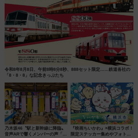
令和8年8月8日、午前8時8分8秒、888セット限定……鉄道各社の
「8・8・8」な記念きっぷたち
乃木坂46〝駅と新幹線に降臨〟
『映画ちいかわ』×横浜コラボ！
音声ARで響くメンバーの声「真
限定ステッカー集めやフォトス