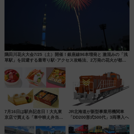
隅田川花火大会7/25（土）開催！銀座線96本増発と 激混みの「浅
草駅」を回避する最寄り駅･アクセス攻略法、2万発の花火が都心
の夜に！
7月16日は駅弁記念日！大丸東
JR北海道が新型事業用機関車
京店で買える「車中映え弁当」
「DD200形式500代」3両導入へ
フェア【2026年夏】