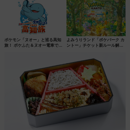
別企画
族旅行！ 深夜の正丸トンネル探
検や特急ラビューも
ポケモン「ヌオー」と巡る高知
よみうりランド「ポケパーク カ
旅！ ポケふた＆ヌオー電車で楽
ントー」チケット新ルール解
しむ鉄道スタンプラリーで土佐
説！購入制限の緩和と入場時の
路の絶景と絶品グルメを満喫！
本人確認が11月スタート
（7月18日スタート）