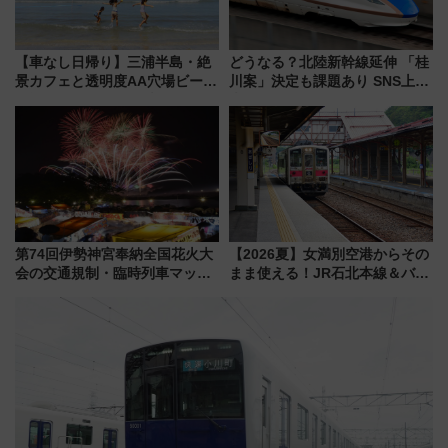
【車なし日帰り】三浦半島・絶
どうなる？北陸新幹線延伸 「桂
景カフェと透明度AA穴場ビーチ
川案」決定も課題あり SNS上の
を巡る！ おトクな電車きっぷ活
声は
用してストレスフリー旅へ行こ
う！
第74回伊勢神宮奉納全国花火大
【2026夏】女満別空港からその
会の交通規制・臨時列車マッ
まま使える！JR石北本線＆バス
プ！JR東海・近鉄で快適にアク
乗り放題「北見・網走周遊フリ
セス
ーパス」でおトクに道東観光
（8/3発売）