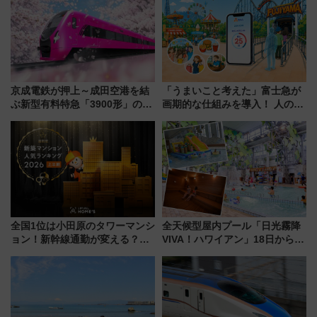
京成電鉄が押上～成田空港を結
「うまいこと考えた」富士急が
ぶ新型有料特急「3900形」のコ
画期的な仕組みを導入！ 人のか
ンセプト・デザイン公開 愛称
わりにスマホが並ぶ「分身く
募集も実施
ん」始動
全国1位は小田原のタワーマンシ
全天候型屋内プール「日光霧降
ョン！新幹線通勤が変える？
VIVA！ハワイアン」18日から営
「住みたい街」の最新トレンド
業開始 小さなお子様連れのフ
【新築マンション人気ランキン
ァミリーから大人まで幅広い世
グ】
代が一日中楽しる夏のリゾート
を楽しんで