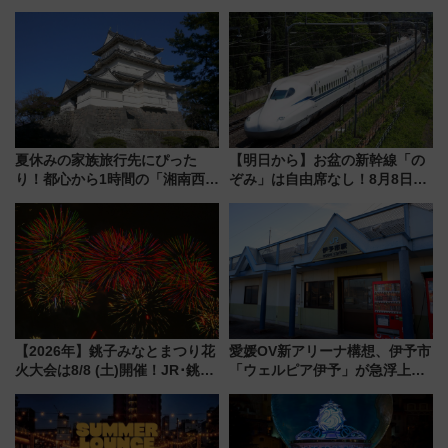
夏の全国ツアー2026」
ポット、特別花火でみなとみら
いを満喫しよう（花火鑑賞会応
募は7/12まで！）
夏休みの家族旅行先にぴった
【明日から】お盆の新幹線「の
り！都心から1時間の「湘南西エ
ぞみ」は自由席なし！8月8日午
リア」満喫ガイド 鎌倉・江の
前はほぼ満席…でも数時間ズラ
島とは異なる魅力を持つ今夏の
せば空きが見つかることも 混
注目スポット
雑避ける「空席」探しのコツ
【2026年】銚子みなとまつり花
愛媛OV新アリーナ構想、伊予市
火大会は8/8 (土)開催！JR･銚子
「ウェルピア伊予」が急浮上！
電鉄の臨時列車やアクセス情
サイボウズ青野社長の参加表明
報、利根川に咲く8,000発の大迫
で探る鉄道アクセスの未来
力＆屋台を満喫