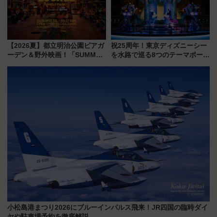
【2026夏】都立明治公園ビアガ
祝25周年！東京ディズニーシー
ーデン＆野外映画！「SUMMER
を水路で巡る8つのテーマポート
LOUNGE」のアクセスと上映ス
と限定デコレーションを解説
ケジュール 夜風とビール、映画
を満喫！
小松島港まつり2026にブルーインパルス飛来！JR四国の臨時ダイ
ヤや駐車場予約を徹底解説