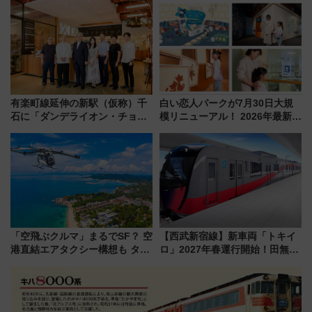
「52席の至福」で味わう近江牛
ラリーや子ども制服撮影も
や伝統文化の特別コラボ
有楽町線延伸の新駅（仮称）千
白い恋人パークが7月30日大規
石に「ダンデライオン・チョコ
模リニューアル！ 2026年最新の
レート」が出店！ 東京メトロが
新エリア・工場見学の見どころ
1億円出資で挑む新時代のまちづ
と料金・アクセスを徹底解説
くりとは？
（札幌市）
「空飛ぶクルマ」まるでSF？ 空
【西武新宿線】新車両「トキイ
港直結エアタクシー構想も タイ
ロ」2027年春運行開始！田無・
で検証
新所沢にも停車 2028年春には
「第2弾」も