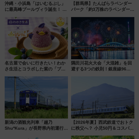
沖縄・小浜島「はいむるぶし」
【群馬県】たんばらラベンダー
に最高峰プールヴィラ誕生！ 石
パーク「約3万株のラベンダー」
垣島から船で向かう究極のご褒
が見頃！新幹線＆無料送迎バス
美旅「何もしない贅沢」を体験
で都心から約1時間半で夏の絶景
してみない？
を！
名古屋で会いに行きたい！わか
隅田川花火大会「大混雑」を回
さ生活とコラボした紫の「ブル
避する3つの鉄則！銀座線96本
ーベリーぴよりん」期間限定販
増発･浅草線臨時ダイヤ･スカイ
売
ツリー駅の規制まとめ 7/25開催
（2026年）
新潟の酒観光列車「越乃
【2026年夏】西武鉄道でおトク
Shu*Kura」が長野県内初運行！
に秩父へ？ 小児50円＆コスパ最
地酒と食を味わう信州プレDC特
強きっぷで「安・近・短」な家