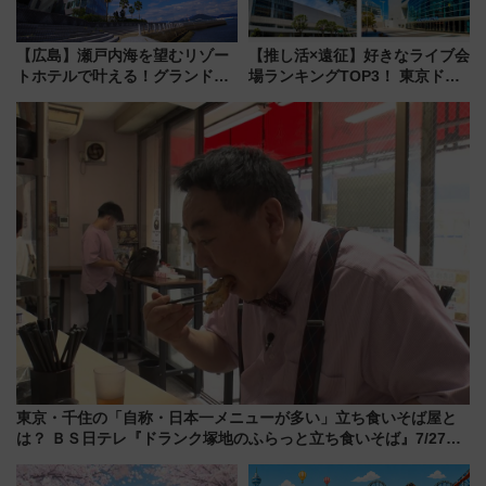
【広島】瀬戸内海を望むリゾー
【推し活×遠征】好きなライブ会
トホテルで叶える！グランドプ
場ランキングTOP3！ 東京ドー
リンスホテル広島のフォトウエ
ムや大阪城ホールが選ばれる理
ディング＆カジュアルパーティ
由と交通アクセス術、ライブ会
ープラン
場に何を求める？
東京・千住の「自称・日本一メニューが多い」立ち食いそば屋と
は？ ＢＳ日テレ『ドランク塚地のふらっと立ち食いそば』7/27夜
10時～放送