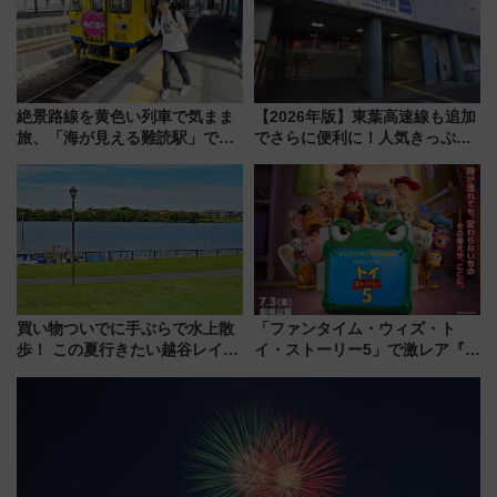
絶景路線を黄色い列車で気まま
【2026年版】東葉高速線も追加
旅、「海が見える難読駅」で幸
でさらに便利に！人気きっぷ
せの黄色いハンカチに願いを
「サンキューちばフリーパス」
「新・鉄道ひとり旅」279回目
今年も発売 秋・早春に千葉県を
の舞台は「島原鉄道」
巡るなら使い勝手・コスパ抜群
買い物ついでに手ぶらで水上散
「ファンタイム・ウィズ・ト
歩！ この夏行きたい越谷レイク
イ・ストーリー5」で激レア『ロ
タウンの新たな水辺の憩いエリ
ルカナ』カードをゲット！最新
ア「LAKESIDE PARK」（埼玉
デコレーションも徹底解説
県越谷市）