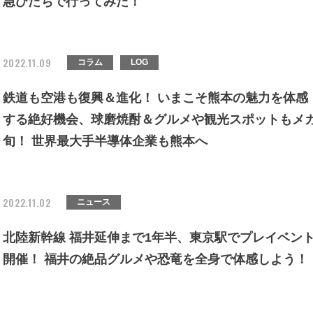
急ひたちで行ってみた！
2022.11.09
コラム
LOG
鉄道も空港も復興＆進化！ いまこそ熊本の魅力を体感
する絶好機会、球磨焼酎＆グルメや観光スポットもメ
旬！ 世界最大手半導体企業も熊本へ
2022.11.02
ニュース
北陸新幹線 福井延伸まで1年半、東京駅でプレイベン
開催！ 福井の絶品グルメや恐竜を全身で体感しよう！