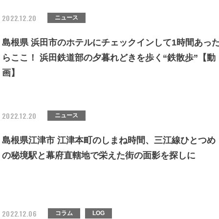
2022.12.20
ニュース
島根県 浜田市のホテルにチェックインして1時間あっ
らここ！ 浜田鉄道部の夕暮れどきを歩く“鉄散歩”【動
画】
2022.12.20
ニュース
島根県江津市 江津本町のしまね時間、三江線ひとつめ
の秘境駅と幕府直轄地で栄えた街の面影を探しに
2022.12.06
コラム
LOG