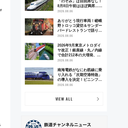
「のぞみ」は自由席なし！
8月8日午前はほぼ満席…で
デ
も数時間ズラせば空きが見
2026.08.06
つかることも 混雑避ける
「空席」探しのコツ
ありがとう現行車両！嵯峨
野トロッコ貸切＆サンダー
バードレストランで語り合
う秋の京都 斉藤雪乃＆福
2026.08.06
原トシヒロと行く！9月13
日「京都の鉄道満喫ツア
2026年9月東京メトロダイ
ー」開催
ヤ改正！銀座線・丸ノ内線
で合計212本の大増発、混
雑緩和に期待
2026.08.06
南海電鉄がなにわ筋線に乗
り入れる「次期空港特急」
の導入を決定！ピニンファ
リーナによる日本初の鉄道
2026.08.06
デザイン
VIEW ALL
キ