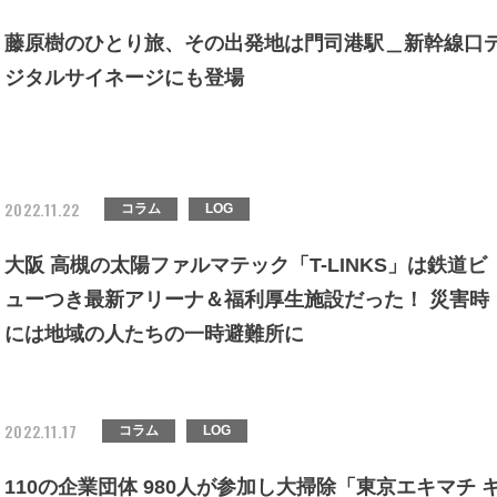
藤原樹のひとり旅、その出発地は門司港駅＿新幹線口
ジタルサイネージにも登場
2022.11.22
コラム
LOG
大阪 高槻の太陽ファルマテック「T-LINKS」は鉄道ビ
ューつき最新アリーナ＆福利厚生施設だった！ 災害時
には地域の人たちの一時避難所に
2022.11.17
コラム
LOG
110の企業団体 980人が参加し大掃除「東京エキマチ 