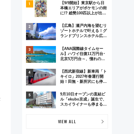
【9/9開始】東京駅から日
本橋エリアがポケモンの街
に!? 総勢100匹以上が出現
「レジェンドリサーチ」本
格謎解き・グッズ情報まと
【広島】瀬戸内海を望むリ
め
ゾートホテルで叶える！グ
ランドプリンスホテル広島
のフォトウエディング＆カ
ジュアルパーティープラン
【ANA国際線タイムセー
ル】ハワイ往復11万円台･
北京5万円台～、憧れのビ
ジネスクラスも！来春の
GW旅行まで狙える激アツ
【西武新宿線】新車両「ト
路線まとめ（8/10まで）
キイロ」2027年春運行開
始！田無・新所沢にも停
車 2028年春には「第2
弾」も
9月10日オープンの直結ビ
ル「ekubo京成」誕生で、
スカイライナーも停まる巨
大ハブ駅・新鎌ヶ谷はどう
変わる？ 全テナント情報も
公開！
VIEW ALL