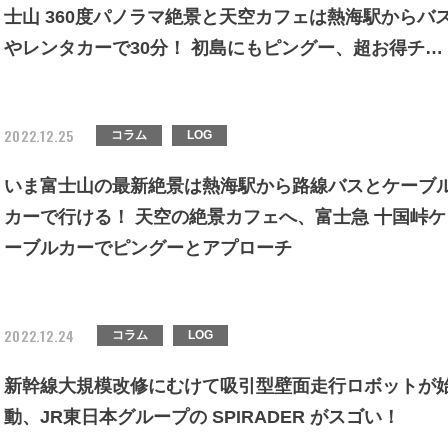
士山 360度パノラマ絶景と天空カフェは熱海駅からバ
やレンタカーで30分！ 初島にもピングー、超お得チケ
ット情報も
2022.12.25
コラム
LOG
いま富士山の最新絶景は熱海駅から路線バスとケーブ
カーで行ける！ 天空の絶景カフェへ、富士急 十国峠ケ
ーブルカーでピングーとアプローチ
2022.12.24
コラム
LOG
新幹線大規模改修にむけて吸引型壁面走行ロボットが
動、JR東日本グループの SPIRADER がスゴい！