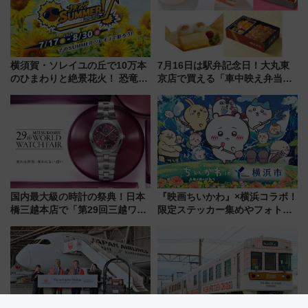
横須賀・ソレイユの丘で10万本
7月16日は駅弁記念日！大丸東
のひまわりと絶景花火！ 恐竜や
京店で買える「車中映え弁当」
ドッグプールなど三浦半島の日
フェア【2026年夏】
帰りお出かけ最新情報（2026年
7月17日～開催）
国内最大級の時計の祭典！日本
『映画ちいかわ』×横浜コラボ！
橋三越本店で「第29回三越ワー
限定ステッカー集めやフォトス
ルドウォッチフェア」開幕
ポット、特別花火でみなとみら
【2026年8月5日～25日】
いを満喫しよう（花火鑑賞会応
募は7/12まで！）