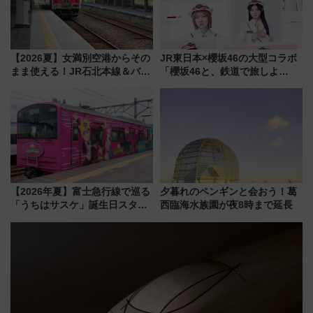
【2026夏】女満別空港からその
JR東日本×櫻坂46の大型コラボ
まま使える！JR石北本線＆バス
「櫻坂46と、鉄道で旅しよ
乗り放題「北見・網走周遊フリ
う。」が7月20日より始動！新
ーパス」でおトクに道東観光
潟・長野・庄内へ
（8/3発売）
【2026年夏】富士急行線で巡る
夕暮れのペンギンと会おう！葛
「うちはサスケ」誕生日スタン
西臨海水族園が夜8時まで延長
プラリー！富士急ハイランド限
定グルメ＆グッズ徹底ガイド