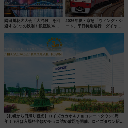
隅田川花火大会「大混雑」を回
2026年夏・京急「ウィング・シ
避する3つの鉄則！銀座線96本
ート」平日特別運行 ダイヤ・
増発･浅草線臨時ダイヤ･スカイ
乗車方法を解説！2階建てバスや
ツリー駅の規制まとめ 7/25開催
三浦海岸を堪能できるお出かけ
（2026年）
プランもご紹介
【札幌から日帰り観光】ロイズカカオ＆チョコレートタウン3周
年！ 9月は入場料半額やチョコ詰め放題を開催、ロイズタウン駅か
らのアクセスも