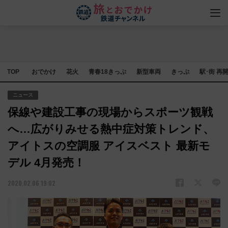
TOP
おでかけ
花火
青春18きっぷ
新型車両
きっぷ
駅･街 再
ニュース
保線や建設工事の現場からスポーツ観戦
へ…広がりみせる熱中症対策トレンド、
アイトスの空調服 アイスベスト 最新モ
デル 4月発売！
2020.02.06 19:02