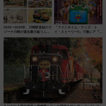
2026〜2029年、川崎駅直結のラ
「ファンタイム・ウィズ・ト
ゾーナ川崎が過去最大級リニュ
イ・ストーリー5」で激レア『ロ
ーアル！ フードコート拡大など
ルカナ』カードをゲット！最新
「いつから何が変わるか」徹底
デコレーションも徹底解説
解説！