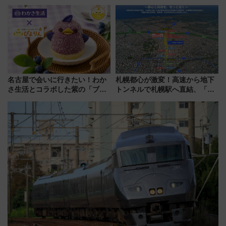
しむ鉄道スタンプラリーで土佐
が見頃！新幹線＆無料送迎バス
路の絶景と絶品グルメを満喫！
で都心から約1時間半で夏の絶景
（7月18日スタート）
を！
名古屋で会いに行きたい！わか
札幌都心が激変！高速から地下
さ生活とコラボした紫の「ブル
トンネルで札幌駅へ直結、「創
ーベリーぴよりん」期間限定販
成川通都心アクセス道路」が7月
売
から本格着工、延長4.8km整備
事業の全貌