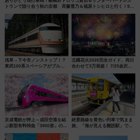
ありがとう現行車両！嵯峨野トロッコ貸切＆サンダーバードレス
トランで語り合う秋の京都 斉藤雪乃＆福原トシヒロと行く！9月
13日「京都の鉄道満喫ツアー」開催
浅草→下今市ノンストップ！？
北國花火2026完全ガイド、両日
東武100系スペーシアがブルー
合わせて3万発超！ 7/25金沢大
リボン賞35周年記念で「デビュ
会・8/1川北大会の2つの花火大
ー当時の停車駅」を再現 運転
会の日程・アクセス・観覧席ま
時刻や特急券の買い方を紹介
とめ（石川県）
京成電鉄が押上～成田空港を結
絶景路線を黄色い列車で気まま
ぶ新型有料特急「3900形」のコ
旅、「海が見える難読駅」で幸
ンセプト・デザイン公開 愛称
せの黄色いハンカチに願いを
募集も実施
「新・鉄道ひとり旅」279回目