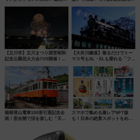
100匹以上が出現「レジェンド
から「にいがた2キロ」・古町再
リサーチ」本格謎解き・グッズ
開発、バスタ新潟構想まで徹底
情報まとめ
解説！
【立川市】立川まつり国営昭和
【大井川鐵道】着るだけでトー
記念公園花火大会7/25開催！
マス号もSL・ELも乗れる「フリ
5000発の花火が夜を彩る 今年は
ーきっぷTシャツ」8月6日より
混雑に要注意、その理由は
受注販売
箱根登山電車100形引退記念企
スマホで集める激レアNFT版
画！窓全開で涼を楽しむ「天然
も！日本の絶景スポットをめぐ
クーラー体験号」と限定鉄コレ
って集める「索道印(さくどうい
発売
ん)」企画がスタート