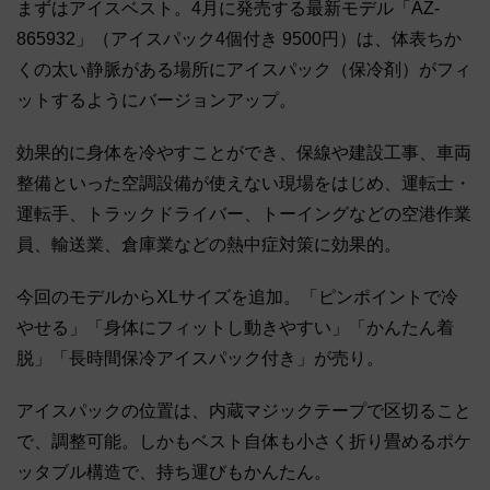
まずはアイスベスト。4月に発売する最新モデル「AZ-
865932」（アイスパック4個付き 9500円）は、体表ちか
くの太い静脈がある場所にアイスパック（保冷剤）がフィ
ットするようにバージョンアップ。
効果的に身体を冷やすことができ、保線や建設工事、車両
整備といった空調設備が使えない現場をはじめ、運転士・
運転手、トラックドライバー、トーイングなどの空港作業
員、輸送業、倉庫業などの熱中症対策に効果的。
今回のモデルからXLサイズを追加。「ピンポイントで冷
やせる」「身体にフィットし動きやすい」「かんたん着
脱」「長時間保冷アイスパック付き」が売り。
アイスパックの位置は、内蔵マジックテープで区切ること
で、調整可能。しかもベスト自体も小さく折り畳めるポケ
ッタブル構造で、持ち運びもかんたん。