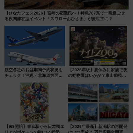
【ひなたフェス2026】宮崎の宿難民へ！特急787系で一晩過ごせ
る夜間滞在型イベント「スワローおひさま」が救世主に？
航空各社のお盆期間予約状況を
【2026年版】夏休みに家族で夜
チェック！沖縄・北海道方面は
の動物園はいかが？東山動植物
予約急増中、いまから狙うべき
園＆のんほいパーク「ナイト
日は？
ZOO」開催情報
【9/9開始】東京駅から日本橋エ
【2026年最新】新潟駅の再開発
リアがポケモンの街に!? 総勢
はいつ完成？ 万代広場全面完成