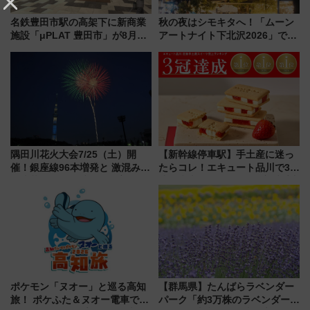
名鉄豊田市駅の高架下に新商業
秋の夜はシモキタへ！「ムーン
施設「μPLAT 豊田市」が8月26
アートナイト下北沢2026」でイ
日開業！全8店舗が出店し街の新
マーシブシアターやアート巡り
たな玄関口へ
を満喫しよう
隅田川花火大会7/25（土）開
【新幹線停車駅】手土産に迷っ
催！銀座線96本増発と 激混みの
たらコレ！エキュート品川で3年
「浅草駅」を回避する最寄り駅･
連続売上1位を獲得した定番手土
アクセス攻略法、2万発の花火が
産スイーツとは？
都心の夜に！
ポケモン「ヌオー」と巡る高知
【群馬県】たんばらラベンダー
旅！ ポケふた＆ヌオー電車で楽
パーク「約3万株のラベンダー」