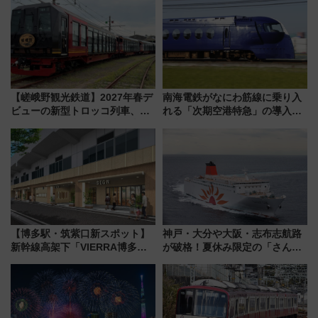
「第2弾」も
島とは異なる魅力を持つ今夏の
注目スポット
【嵯峨野観光鉄道】2027年春デ
南海電鉄がなにわ筋線に乗り入
ビューの新型トロッコ列車、い
れる「次期空港特急」の導入を
よいよ試運転開始へ！現行車両
決定！ピニンファリーナによる
は2026年で引退
日本初の鉄道デザイン
【博多駅・筑紫口新スポット】
神戸・大分や大阪・志布志航路
新幹線高架下「VIERRA博多テ
が破格！夏休み限定の「さんふ
ラス」が9/18開業！九州初出店
らわあスペシャルセール」スタ
など注目の全6店舗 「博多活憩
ート 夕朝食ビュッフェ付きで
通り」も一新
快適な船旅はいかが？