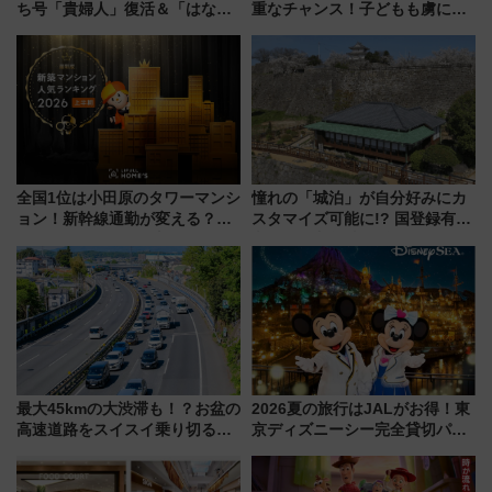
ち号「貴婦人」復活＆「はなあ
重なチャンス！子どもも虜にな
かり」初走行区間も！山口DCの
る鴨川シーワールド「エイとサ
注目観光列車まとめ きっぷの取
メのタッチングプール」【夏休
り方は？
み限定企画】
全国1位は小田原のタワーマンシ
憧れの「城泊」が自分好みにカ
ョン！新幹線通勤が変える？
スタマイズ可能に!? 国登録有形
「住みたい街」の最新トレンド
文化財・丸亀城「延寿閣別館」
【新築マンション人気ランキン
にオーダーメイド型の宿泊プラ
グ】
ンが誕生！
最大45kmの大渋滞も！？お盆の
2026夏の旅行はJALがお得！東
高速道路をスイスイ乗り切る快
京ディズニーシー完全貸切パー
適ドライブ術
ティー招待券が当たるキャンペ
ーン始まる 条件は「夏の国内
線に2回搭乗」