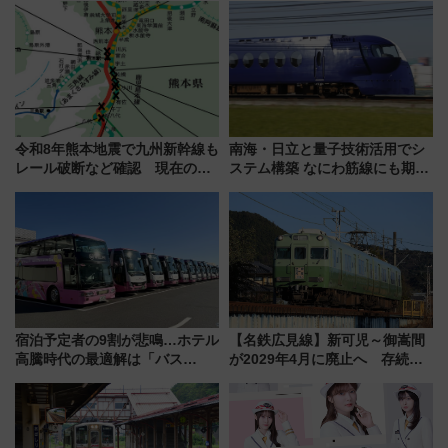
令和8年熊本地震で九州新幹線も
南海・日立と量子技術活用でシ
レール破断など確認 現在の運
ステム構築 なにわ筋線にも期待
転見合わせ状況と交通網への影
乗務員・車両計画作業を短縮へ
響
宿泊予定者の9割が悲鳴…ホテル
【名鉄広見線】新可児～御嵩間
高騰時代の最適解は「バス
が2029年4月に廃止へ 存続協
泊」!? WILLER最新調査で判明
議終了で100年の歴史に幕
した、推し活遠征や観光時のリ
アルな懐事情