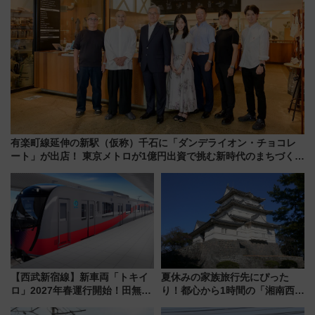
有楽町線延伸の新駅（仮称）千石に「ダンデライオン・チョコレ
ート」が出店！ 東京メトロが1億円出資で挑む新時代のまちづくり
とは？
【西武新宿線】新車両「トキイ
夏休みの家族旅行先にぴった
ロ」2027年春運行開始！田無・
り！都心から1時間の「湘南西エ
新所沢にも停車 2028年春には
リア」満喫ガイド 鎌倉・江の