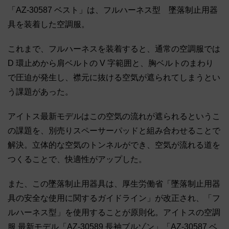
「AZ-30587 ベスト」は、フルハーネス型 墜落制止用器
具を装着した空調服。
これまで、フルハーネスを装着すると、通常の空調服では
D 環止めから肩ベルトの V 字範囲と、胸ベルトのまわり
で圧迫が発生し、襟元に抜ける空気が遮られてしまうとい
う課題があった。
アイトス最新モデルはこの空気の流れが遮られるというこ
の課題を、別売りスペーサーパッドと組み合わせることで
解決。立体的な空気のトンネルができ、空気が流れる道を
つくることで、快適性がアップした。
また、この墜落制止用器具は、厚生労働省「墜落制止用器
具の安全な使用に関するガイドライン」が改正され、「フ
ルハーネス型」を使用することが原則化。アイトスの空調
服 最新モデル「AZ-30589 長袖ブルゾン」「AZ-30587 ベ