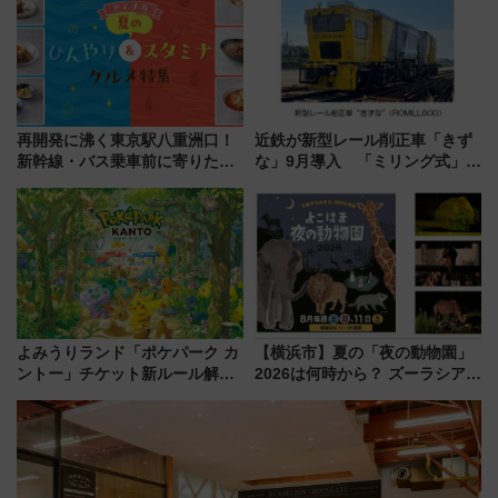
の舞台は「島原鉄道」
再開発に沸く東京駅八重洲口！
近鉄が新型レール削正車「きず
新幹線・バス乗車前に寄りたい
な」9月導入 「ミリング式」採
「ヤエチカ」2026年夏の「ひん
用でメンテナンス作業を効率
やり＆スタミナグルメ」6選【新
化！安全性や乗り心地の向上に
店舗も！】
貢献するだけでなく、全線区で
活躍するための仕組みも
よみうりランド「ポケパーク カ
【横浜市】夏の「夜の動物園」
ントー」チケット新ルール解
2026は何時から？ ズーラシア・
説！購入制限の緩和と入場時の
野毛山・金沢の電車アクセスや
本人確認が11月スタート
見どころ、限定イベントを徹底
解説！