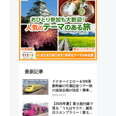
最新記事
ドクターイエロー＆500系
新幹線の引退記念ツアー秋
の追加企画が決定！乗車体
験やグッズ・ホテル情報ま
2026.08.07
とめ
【2026年夏】富士急行線で
巡る「うちはサスケ」誕生
日スタンプラリー！富士急