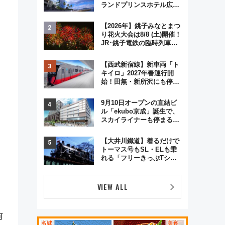
ランドプリンスホテル広島
のフォトウエディング＆カ
ジュアルパーティープラン
【2026年】銚子みなとまつ
り花火大会は8/8 (土)開催！
JR･銚子電鉄の臨時列車や
アクセス情報、利根川に咲
く8,000発の大迫力＆屋台
【西武新宿線】新車両「ト
を満喫
キイロ」2027年春運行開
始！田無・新所沢にも停
車 2028年春には「第2
弾」も
9月10日オープンの直結ビ
ル「ekubo京成」誕生で、
スカイライナーも停まる巨
大ハブ駅・新鎌ヶ谷はどう
変わる？ 全テナント情報も
【大井川鐵道】着るだけで
公開！
トーマス号もSL・ELも乗
れる「フリーきっぷTシャ
ツ」8月6日より受注販売
VIEW ALL
何