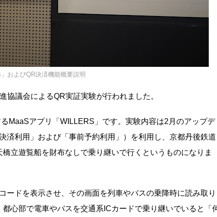
RS」およびQR決済機能概要説明
S推進協議会によるQR実証実験が行われました。
るMaaSアプリ「WILLERS」です。実験内容は2月のアップデ
時決済利用」および「事前予約利用」）を利用し、京都丹後鉄道
天橋立遊覧船を財布なしで乗り継いで行くというものになりま
Rコードを表示させ、その画面を列車やバスの乗降時に読み取り
都心部で電車やバスを交通系ICカードで乗り継いでいると「