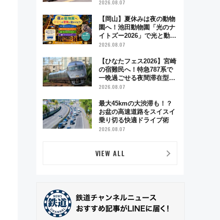
ハイランド限定グルメ＆グ
2026.08.07
ッズ徹底ガイド
【岡山】夏休みは夜の動物
園へ！池田動物園「光のナ
イトズー2026」で光と動物
が彩る特別な夜
2026.08.07
【ひなたフェス2026】宮崎
の宿難民へ！特急787系で
一晩過ごせる夜間滞在型イ
ベント「スワローおひさ
2026.08.07
ま」が救世主に？
最大45kmの大渋滞も！？
お盆の高速道路をスイスイ
乗り切る快適ドライブ術
2026.08.07
VIEW ALL
」