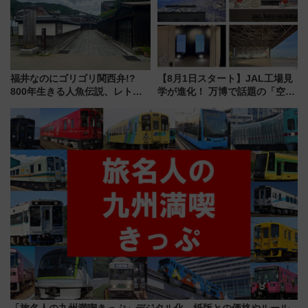
福井なのにゴリゴリ関西弁!?
【8月1日スタート】JAL工場見
800年生きる人魚伝説、レトロ
学が進化！ 万博で話題の「空飛
建築の町並み「小浜西組」、町
ぶクルマ」体験が常設化!? 期間
屋カフェで非日常を！週末観光
限定の歴代制服仮想試着体験も
に最適な小浜の歩き方
レポート
「旅名人の九州満喫きっぷ」デジタル化 紙版との価格やルール