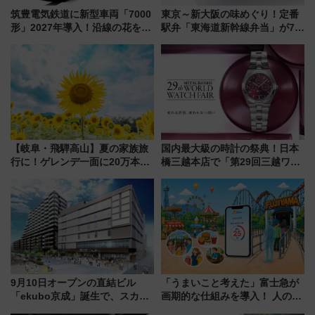
筑豊電気鉄道に新型車両「7000
東京～新大阪の味めぐり！定番
形」2027年導入！沿線の花をイ
駅弁「東海道新幹線弁当」が7月
メージしたイエローを採用 車
21日にリニューアル発売
内は落ち着いたゆとりある空間
に
【岐阜・飛騨高山】夏の家族旅
国内最大級の時計の祭典！日本
行に！ゲレンデ一面に20万本の
橋三越本店で「第29回三越ワー
ひまわりが咲き誇る「アルコピ
ルドウォッチフェア」開幕
アひまわり園」開園
【2026年8月5日～25日】
9月10日オープンの直結ビル
「うまいこと考えた」富士急が
「ekubo京成」誕生で、スカイ
画期的な仕組みを導入！ 人のか
ライナーも停まる巨大ハブ駅・
わりにスマホが並ぶ「分身く