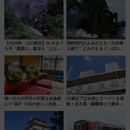
【2026秋・山口観光】SLやまぐ
国鉄時代がよみがえる！日本橋
ち号「貴婦人」復活＆「はなあ
三越で「よみがえる にっぽんの
かり」初走行区間も！山口DCの
鉄道展」7/22-8/3開催、広田尚
注目観光列車まとめ きっぷの取
敬の名作写真も、駅弁フェスも
り方は？
同時開催！
無一文の大学生が町家を水族館
22歳以下はお得にラーメンを堪
に!? 福井･小浜の珍しい水族
能！名古屋・驛麺通りで夏休み
館、世界に一つだけの塗り箸制
限定「U22応援割り」が7月21日
作体験、鯖街道の御食国など 小
よりスタート
浜観光レポ 第2弾