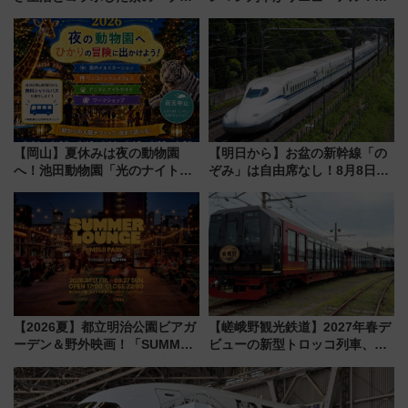
ーベリーぴよりん」期間限定販
外装デザイン公開 デビューは
売
今年12月
【岡山】夏休みは夜の動物園
【明日から】お盆の新幹線「の
へ！池田動物園「光のナイトズ
ぞみ」は自由席なし！8月8日午
ー2026」で光と動物が彩る特別
前はほぼ満席…でも数時間ズラ
な夜
せば空きが見つかることも 混
雑避ける「空席」探しのコツ
【2026夏】都立明治公園ビアガ
【嵯峨野観光鉄道】2027年春デ
ーデン＆野外映画！「SUMMER
ビューの新型トロッコ列車、い
LOUNGE」のアクセスと上映ス
よいよ試運転開始へ！現行車両
ケジュール 夜風とビール、映画
は2026年で引退
を満喫！