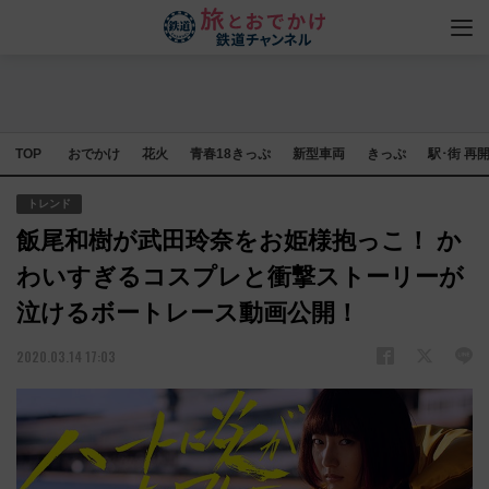
TOP
おでかけ
花火
青春18きっぷ
新型車両
きっぷ
駅･街 再
トレンド
飯尾和樹が武田玲奈をお姫様抱っこ！ か
わいすぎるコスプレと衝撃ストーリーが
泣けるボートレース動画公開！
2020.03.14 17:03