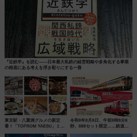
『近鉄学』を読む――日本最大私鉄の経営戦略や多角化する事業
の根底にある考えを浮き彫りにする一冊
東京駅・八重洲グルメの新定
令和8年8月8日、午前8時8分8
番！「TOFROM YAESU」ミシ
秒、888セット限定……鉄道各
ュラン店から大衆酒場まで68店
社の「8・8・8」な記念きっぷ