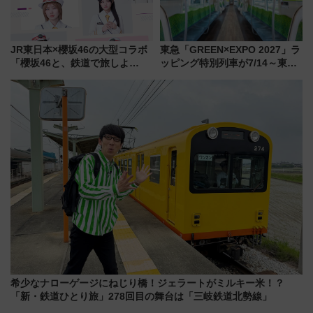
JR東日本×櫻坂46の大型コラボ
東急「GREEN×EXPO 2027」ラ
「櫻坂46と、鉄道で旅しよ
ッピング特別列車が7/14～東
う。」が7月20日より始動！新
横・田園都市・目黒線でデビュ
潟・長野・庄内へ
ー！ 注目の編成やデザインまと
め
希少なナローゲージにねじり橋！ジェラートがミルキー米！？
「新・鉄道ひとり旅」278回目の舞台は「三岐鉄道北勢線」