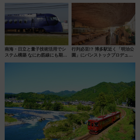
ナイト」8月開催、料金や予約方
からまだ買える有料席情報、花
法は？
火前に楽しむ仙台観光ルートま
で解説！
南海・日立と量子技術活用でシ
行列必至!? 博多駅近く「明治公
ステム構築 なにわ筋線にも期待
園」にパンストックプロデュー
乗務員・車両計画作業を短縮へ
スの新業態『Land Bageri』8/7
オープン 秋からはビストロ営業
も！