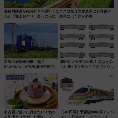
長良川鉄道が臨時列車を運行！ユネスコ無形文化遺産にも登録さ
れた「郡上おどり」楽しむ人に 乗車には予約が必要
新潟の酒観光列車「越乃
車内にメタモン出現？ みなとみ
Shu*Kura」が長野県内初運行！
らい線×ポケモン「ブクブクうみ
地酒と食を味わう信州プレDC特
ぞこの街」ラッピング電車が運
別企画
行開始に！ この夏は直通列車で
横浜へ！
名古屋で会いに行きたい！わか
【JR四国】予讃線8000系アンパ
さ生活とコラボした紫の「ブル
ンマン列車がリニューアル！内