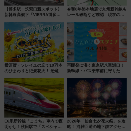
【博多駅・筑紫口新スポット】
令和8年熊本地震で九州新幹線も
新幹線高架下「VIERRA博多テ
レール破断など確認 現在の運
ラス」が9/18開業！九州初出店
転見合わせ状況と交通網への影
など注目の全6店舗 「博多活憩
響
通り」も一新
横須賀・ソレイユの丘で10万本
再開発に沸く東京駅八重洲口！
のひまわりと絶景花火！ 恐竜や
新幹線・バス乗車前に寄りたい
ドッグプールなど三浦半島の日
「ヤエチカ」2026年夏の「ひん
帰りお出かけ最新情報（2026年
やり＆スタミナグルメ」6選【新
7月17日～開催）
店舗も！】
E6系新幹線「こまち」車内で夜
2026年「仙台七夕花火祭」を攻
明かし！秋田駅で「スペシャル
略！ 混雑回避の地下鉄アクセス