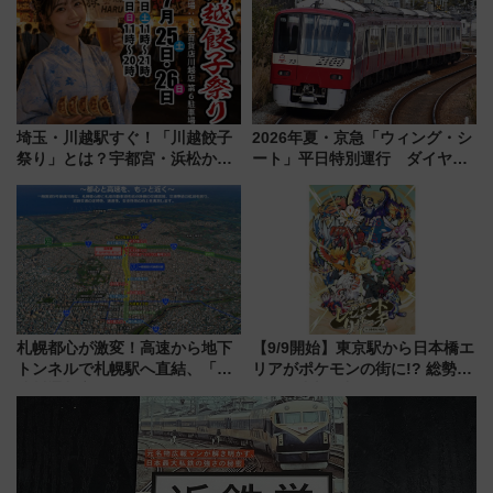
沢へ遊びに行こう
力＆屋台を満喫
埼玉・川越駅すぐ！「川越餃子
2026年夏・京急「ウィング・シ
祭り」とは？宇都宮・浜松から
ート」平日特別運行 ダイヤ・
ご当地和牛まで全国の人気餃子
乗車方法を解説！2階建てバスや
を食べ比べ【7月25日・26日開
三浦海岸を堪能できるお出かけ
催】
プランもご紹介
札幌都心が激変！高速から地下
【9/9開始】東京駅から日本橋エ
トンネルで札幌駅へ直結、「創
リアがポケモンの街に!? 総勢
成川通都心アクセス道路」が7月
100匹以上が出現「レジェンド
から本格着工、延長4.8km整備
リサーチ」本格謎解き・グッズ
事業の全貌
情報まとめ