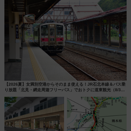
新鎌ヶ谷はどう変わる？ 全テナ
ん」始動
ント情報も公開！
【2026夏】女満別空港からそのまま使える！JR石北本線＆バス乗
り放題「北見・網走周遊フリーパス」でおトクに道東観光（8/3発
売）