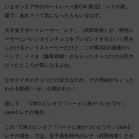
いまオンエア中のボートレース新CM 第2話「レナの罠」
篇で、あれ？って気になった人もいるはず。
天才女子ボートレーサー「レナ」（武田玲奈）が、男性レ
ーサーにバレンタインチョコをプレゼントするという罠を
しかけるというストーリーだけど、この第2話の最後のシ
ーンで、イイオ（飯尾和樹）がもらったチョコだけが巨大
だったところが気になるよね。
なぜイイオのチョコだけ巨大なのか。その理由がちょっと
わかる動画↑↑↑が、公開された！
題して、「CMスピンオフ『ハートに炎がついたワケ』
case1:レナの場合」。
この「CMスピンオフ『ハートに炎がついたワケ』case1:
レナの場合」では、女子高生時代のレナ（武田玲奈）とボ