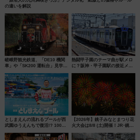
の違いを解説
嵯峨野観光鉄道、「DE10 機関
熱闘甲子園のテーマ曲が駅メロ
車」や「SK200 運転台」見学ツ
に？阪神・甲子園駅の接近メロ
アーを開催！ ラストランイベン
ディがVaundy「かげろう」×向
トの一環で激レア体験できちゃ
谷実アレンジの特別仕様へ、8月
うかも 参加方法やスケジュール
5日始発から
をご紹介
としまえんの流れるプールが西
【2026年】銚子みなとまつり花
武園ゆうえんちで復活!? 100周
火大会は8/8 (土)開催！JR･銚子
年記念企画＆「春日のうん○スラ
電鉄の臨時列車やアクセス情
イダー」に注目 2026年夏は所
報、利根川に咲く8,000発の大迫