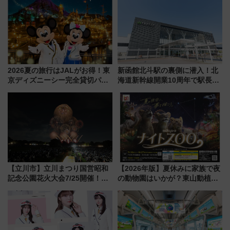
舗が集結した食の空間を徹底解
たち
剖！（9/10開業）
2026夏の旅行はJALがお得！東
新函館北斗駅の裏側に潜入！北
京ディズニーシー完全貸切パー
海道新幹線開業10周年で駅長
ティー招待券が当たるキャンペ
室・地下通路など公開イベン
ーン始まる 条件は「夏の国内
ト 参加方法や体験内容を紹介
線に2回搭乗」
【立川市】立川まつり国営昭和
【2026年版】夏休みに家族で夜
記念公園花火大会7/25開催！
の動物園はいかが？東山動植物
5000発の花火が夜を彩る 今年は
園＆のんほいパーク「ナイト
混雑に要注意、その理由は
ZOO」開催情報