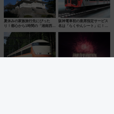
夏休みの家族旅行先にぴった
阪神電車初の座席指定サービス
り！都心から1時間の「湘南西エ
名は「らくやんシート」に！新
リア」満喫ガイド 鎌倉・江の
型3000系で大阪梅田～山陽姫路
島とは異なる魅力を持つ今夏の
を快適移動
注目スポット
浅草→下今市ノンストップ！？
秋の夜長に大迫力！第6回川口花
東武100系スペーシアがブルー
火大会チケット情報＆川口駅か
リボン賞35周年記念で「デビュ
らのアクセスガイド
ー当時の停車駅」を再現 運転
時刻や特急券の買い方を紹介