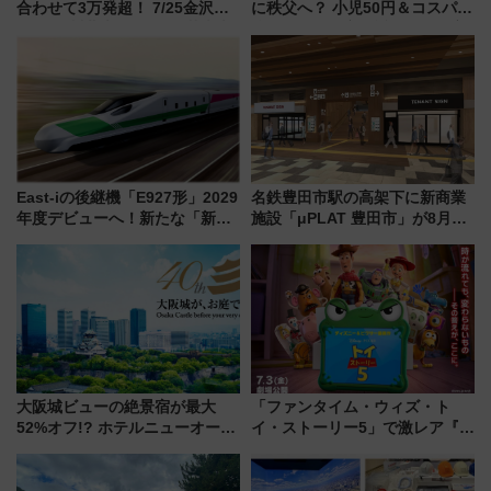
合わせて3万発超！ 7/25金沢大
に秩父へ？ 小児50円＆コスパ最
会・8/1川北大会の2つの花火大
強きっぷで「安・近・短」な家
会の日程・アクセス・観覧席ま
族旅行！ 深夜の正丸トンネル探
とめ（石川県）
検や特急ラビューも
East-iの後継機「E927形」2029
名鉄豊田市駅の高架下に新商業
年度デビューへ！新たな「新幹
施設「μPLAT 豊田市」が8月26
線専用検測車」の性能を徹底解
日開業！全8店舗が出店し街の新
説【JR東日本】
たな玄関口へ
大阪城ビューの絶景宿が最大
「ファンタイム・ウィズ・ト
52%オフ!? ホテルニューオータ
イ・ストーリー5」で激レア『ロ
ニ大阪の40周年「夏のタイムセ
ルカナ』カードをゲット！最新
ール」で秋の関西旅を豪華にす
デコレーションも徹底解説
る方法（8月20日まで！）