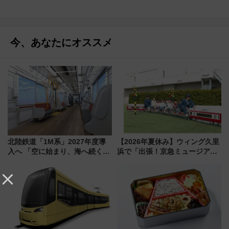
今、あなたにオススメ
北陸鉄道「1M系」2027年度導
【2026年夏休み】ウィング久里
入へ 「空に始まり、海へ続く」
浜で「出張！京急ミュージア
白山比咩神社をモチーフにした
ム」開催！入場無料でスタンプ
神秘的なデザイン
ラリーや子ども制服撮影も