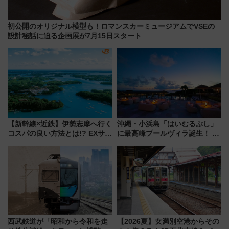
初公開のオリジナル模型も！ロマンスカーミュージアムでVSEの
設計秘話に迫る企画展が7月15日スタート
【新幹線×近鉄】伊勢志摩へ行く
沖縄・小浜島「はいむるぶし」
コスパの良い方法とは!? EXサー
に最高峰プールヴィラ誕生！ 石
ビス限定「近鉄伊勢志摩フリー
垣島から船で向かう究極のご褒
パス」の購入方法と紙版・デジ
美旅「何もしない贅沢」を体験
タル版の違いを解説
してみない？
西武鉄道が「昭和から令和を走
【2026夏】女満別空港からその