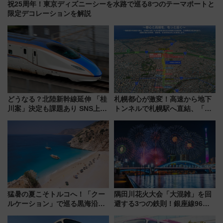
祝25周年！東京ディズニーシーを水路で巡る8つのテーマポートと
限定デコレーションを解説
どうなる？北陸新幹線延伸 「桂
札幌都心が激変！高速から地下
川案」決定も課題あり SNS上の
トンネルで札幌駅へ直結、「創
声は
成川通都心アクセス道路」が7月
から本格着工、延長4.8km整備
事業の全貌
猛暑の夏こそトルコへ！「クー
隅田川花火大会「大混雑」を回
ルケーション」で巡る黒海沿岸
避する3つの鉄則！銀座線96本
やエーゲ海の避暑リゾート 関
増発･浅草線臨時ダイヤ･スカイ
連検索数が前年比237％増、ナ
ツリー駅の規制まとめ 7/25開催