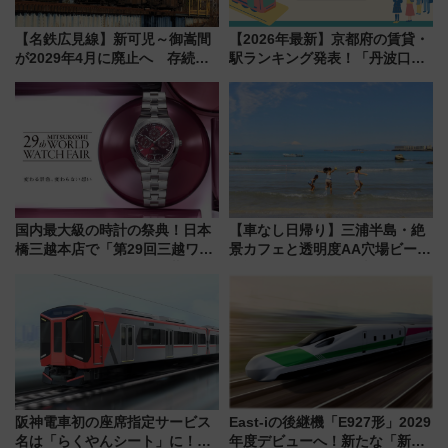
【名鉄広見線】新可児～御嵩間
【2026年最新】京都府の賃貸・
が2029年4月に廃止へ 存続協
駅ランキング発表！「丹波口」
議終了で100年の歴史に幕
の大躍進と「西大路」人気の理
由は？
国内最大級の時計の祭典！日本
【車なし日帰り】三浦半島・絶
橋三越本店で「第29回三越ワー
景カフェと透明度AA穴場ビーチ
ルドウォッチフェア」開幕
を巡る！ おトクな電車きっぷ活
【2026年8月5日～25日】
用してストレスフリー旅へ行こ
う！
阪神電車初の座席指定サービス
East-iの後継機「E927形」2029
名は「らくやんシート」に！新
年度デビューへ！新たな「新幹