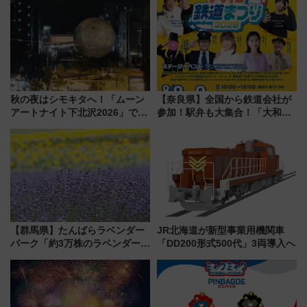
神秘的なデザイン
会」は8月11日開催！
秋の夜はシモキタへ！「ムーン
【奈良県】全国から鉄道会社が
アートナイト下北沢2026」でイ
参加！駅弁も大集合！「大和鉄
マーシブシアターやアート巡り
道まつり2026」が8月8日・9日
を満喫しよう
に開催決定
【群馬県】たんばらラベンダー
JR北海道が新型事業用機関車
パーク「約3万株のラベンダー」
「DD200形式500代」3両導入へ
が見頃！新幹線＆無料送迎バス
で都心から約1時間半で夏の絶景
を！