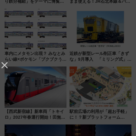
り鉄分補給」をテーマに博覧会
まま使える！JR石北本線＆バス
を実施！くすのきホールで8月
乗り放題「北見・網走周遊フリ
14日から 新車両「トキイロ」体
ーパス」でおトクに道東観光
験ブースも アクセスや申込方法
（8/3発売）
を解説
車内にメタモン出現？ みなとみ
近鉄が新型レール削正車「きず
らい線×ポケモン「ブクブクうみ
な」9月導入 「ミリング式」採
ぞこの街」ラッピング電車が運
用でメンテナンス作業を効率
行開始に！ この夏は直通列車で
化！安全性や乗り心地の向上に
横浜へ！
貢献するだけでなく、全線区で
活躍するための仕組みも
【西武新宿線】新車両「トキイ
駅前広場の利用が「超お手軽」
ロ」2027年春運行開始！田無・
に！？新プラットフォーム
新所沢にも停車 2028年春には
「HirakeBA」8月3日始動、ス
「第2弾」も
マホで簡単申請 物販や演奏会な
どに【JR東日本】