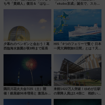
ち号「貴婦人」復活＆「はなあ
「ekubo京成」誕生で、スカイ
かり」初走行区間も！山口DCの
ライナーも停まる巨大ハブ駅・
注目観光列車まとめ きっぷの取
新鎌ヶ谷はどう変わる？ 全テナ
り方は？
ント情報も公開！
夕暮れのペンギンと会おう！葛
HIS「4つのフェリーで繋ぐ 日本
西臨海水族園が夜8時まで延長
一周大満喫旅8日間」とは？天橋
立・小樽・日光東照宮など全国
の絶景＆限定グルメを網羅！煩
雑な手続きも不要でお手軽に楽
しめるプランが登場
隅田川花火大会7/25（土）開
来館1422万人突破！ゆめが丘駅
催！銀座線96本増発と 激混みの
の乗降人員は2.4倍に 相鉄いず
「浅草駅」を回避する最寄り駅･
み野線「ゆめが丘ソラトス」2周
アクセス攻略法、2万発の花火が
年祭にそうにゃん＆DB.スター