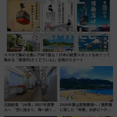
スマホで集める激レアNFT版も！日本の絶景スポットをめぐって
集める「索道印(さくどういん)」企画がスタート
北陸鉄道「1M系」2027年度導
2026年夏は那智勝浦へ！熊野灘
入へ 「空に始まり、海へ続く」
に面した「特選」白砂ビーチは
白山比咩神社をモチーフにした
必見 「第17回那智勝浦町花火大