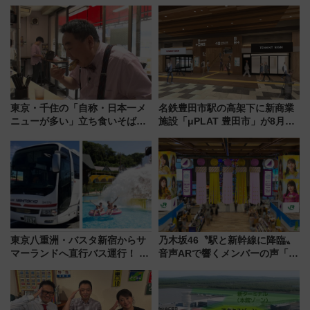
東京・千住の「自称・日本一メ
名鉄豊田市駅の高架下に新商業
ニューが多い」立ち食いそば屋
施設「μPLAT 豊田市」が8月26
とは？ ＢＳ日テレ『ドランク塚
日開業！全8店舗が出店し街の新
地のふらっと立ち食いそば』
たな玄関口へ
7/27夜10時～放送
東京八重洲・バスタ新宿からサ
乃木坂46〝駅と新幹線に降臨〟
マーランドへ直行バス運行！ お
音声ARで響くメンバーの声「真
トクな1Dayパスで夏のプールと
夏の全国ツアー2026」
推し活を楽しもう！（2026年
8/1～31）