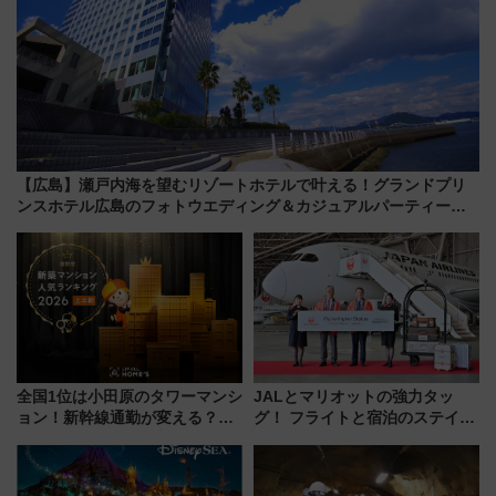
【広島】瀬戸内海を望むリゾートホテルで叶える！グランドプリ
ンスホテル広島のフォトウエディング＆カジュアルパーティープ
ラン
全国1位は小田原のタワーマンシ
JALとマリオットの強力タッ
ョン！新幹線通勤が変える？
グ！ フライトと宿泊のステイタ
「住みたい街」の最新トレンド
スマッチでFLY ON ポイントや
【新築マンション人気ランキン
上級会員資格を効率よく獲得す
グ】
る方法を解説