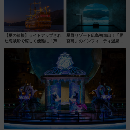
都心の夜に！
マンが登場
【夏の箱根】ライトアップされ
星野リゾート広島初進出！「界
た海賊船で涼しく優雅に！芦ノ
宮島」のインフィニティ温泉と
湖花火大会にあわせた特別なク
古式サウナ「石風呂」を大解剖
ルーズ
宿泊料金・アクセスは？（2026
年7月23日開業）