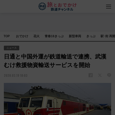
TOP
おでかけ
花火
青春18きっぷ
新型車両
きっぷ
駅･街 再
ニュース
日通と中国外運が鉄道輸送で連携、武漢
むけ救援物資輸送サービスを開始
2020.03.19 18:03