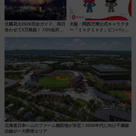
北國花火2026完全ガイド、両日
大阪・関西万博公式キャラクタ
合わせて3万発超！ 7/25金沢大
ー「ミャクミャク」ピンバッジ
会・8/1川北大会の2つの花火大
新登場！関西の駅構内などで7月
会の日程・アクセス・観覧席ま
中旬発売
とめ（石川県）
北海道日本ハムのファーム施設地が決定！2030年代に向け千歳線
沿線が一大野球エリア