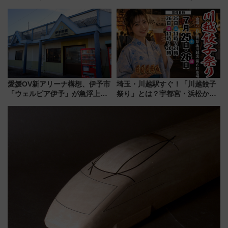
型3000系で大阪梅田～山陽姫路
線専用検測車」の性能を徹底解
を快適移動
説【JR東日本】
愛媛OV新アリーナ構想、伊予市
埼玉・川越駅すぐ！「川越餃子
「ウェルピア伊予」が急浮上！
祭り」とは？宇都宮・浜松から
サイボウズ青野社長の参加表明
ご当地和牛まで全国の人気餃子
で探る鉄道アクセスの未来
を食べ比べ【7月25日・26日開
催】