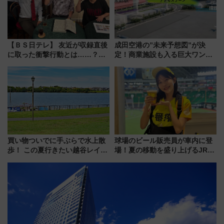
【ＢＳ日テレ】 友近が収録直後
成田空港の”未来予想図”が決
に取った衝撃行動とは……？
定！商業施設も入る巨大ワンタ
『友近・礼二の妄想トレイン』
ーミナル、京成の高架新駅整備
で極上の夏祭り鉄道旅を放送
で新型特急が品川･羽田とを結
ぶ！ JR空港駅は2面3線化！
買い物ついでに手ぶらで水上散
球場のビール販売員が車内に登
歩！ この夏行きたい越谷レイク
場！夏の移動を盛り上げるJR九
タウンの新たな水辺の憩いエリ
州「ビール新幹線」7月31日・8
ア「LAKESIDE PARK」（埼玉
月7日限定 ソフトバンクホーク
県越谷市）
スとコラボ