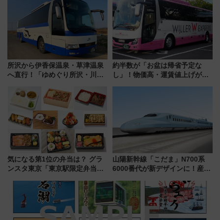
ショジオも認める『2026年に訪
（2026年）
れるべき世界の旅先』
所沢から伊香保温泉・草津温泉
約半数が「お盆は帰省予定な
へ直行！「ゆめぐり所沢・川越
し」！物価高・運賃値上げが財
号」で群馬の温泉旅をもっと気
布を直撃、往復1万円以内なら帰
軽に 運行ダイヤ・運賃を解説
りたいけど……【WILLER お盆
帰省動向調査】
気になる第1位の弁当は？ グラ
山陽新幹線「こだま」N700系
ンスタ東京「東京駅限定弁当
6000番代が新デザインに！産学
2026 売上ランキング」
連携で描く瀬戸内の波模様 運
用は今冬から