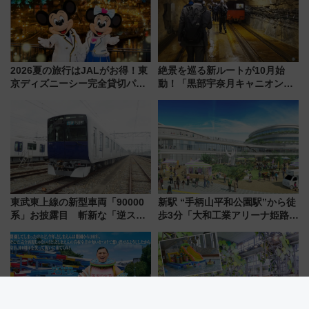
2026夏の旅行はJALがお得！東
絶景を巡る新ルートが10月始
京ディズニーシー完全貸切パー
動！「黒部宇奈月キャニオンル
ティー招待券が当たるキャンペ
ート」と旅の拠点「欅平ラウン
ーン始まる 条件は「夏の国内
ジ」がオープン
線に2回搭乗」
東武東上線の新型車両「90000
新駅 “手柄山平和公園駅”から徒
系」お披露目 斬新な「逆スラ
歩3分「大和工業アリーナ姫路」
ント式」の先頭形状と明るく開
10月開業！Novelbright公演 や
放的な車内空間に注目、デビュ
大相撲巡業など 豪華イベントと
ーは9月
アクセス