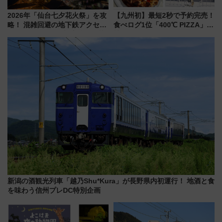
2026年「仙台七夕花火祭」を攻
【九州初】最短2秒で予約完売！
略！ 混雑回避の地下鉄アクセス
食べログ1位「400℃ PIZZA」が
からまだ買える有料席情報、花
博多駅すぐの明治公園に8/7オー
火前に楽しむ仙台観光ルートま
プン。もつ鍋風など限定メニュ
で解説！
ーも
新潟の酒観光列車「越乃Shu*Kura」が長野県内初運行！ 地酒と食
を味わう信州プレDC特別企画