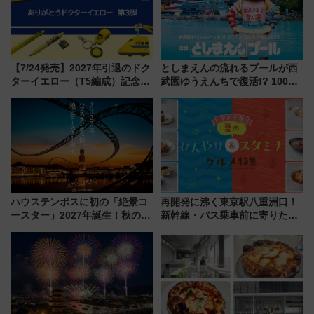
【7/24発売】2027年引退のドク
としまえんの流れるプールが西
ターイエロー（T5編成）記念グ
武園ゆうえんちで復活!? 100周
ッズ7種が登場！ 新幹線車内放
年記念企画＆「春日のうん○スラ
送の目覚まし時計など通販・販
イダー」に注目 2026年夏は所
売店舗まとめ
沢へ遊びに行こう
ハウステンボスに初の「絶景コ
再開発に沸く東京駅八重洲口！
ースター」2027年誕生！秋の
新幹線・バス乗車前に寄りたい
「すんごいハロウィン」見どこ
「ヤエチカ」2026年夏の「ひん
ろも一挙紹介
やり＆スタミナグルメ」6選【新
店舗も！】