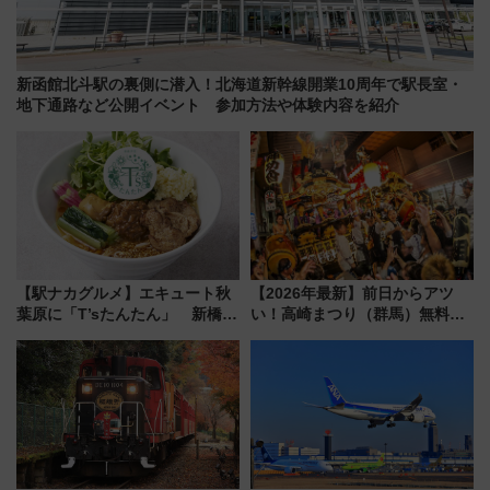
新函館北斗駅の裏側に潜入！北海道新幹線開業10周年で駅長室・
地下通路など公開イベント 参加方法や体験内容を紹介
【駅ナカグルメ】エキュート秋
【2026年最新】前日からアツ
葉原に「T’sたんたん」 新橋に
い！高崎まつり（群馬）無料観
551蓬莱のDNAを継ぐ「東京豚
覧エリアから初開催100人みこ
饅」、オムライス専門店「肉と
しまで
たまご」新グルメ続々登場！
【2026年8月】