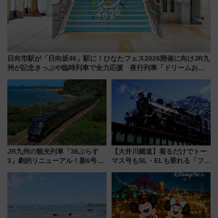
日向市駅が「日向坂46」駅に！ひなたフェス2026開催に向けJR九
州が記念きっぷや臨時列車で全力応援 夜行列車「ドリームおひ
さま号」も走る
JR九州の観光列車「36ぷらす
【大井川鐵道】着るだけでトー
3」劇的リニューアル！新6号車
マス号もSL・ELも乗れる「フリ
“1〜2名用グリーン個室”と曜日
ーきっぷTシャツ」8月6日より
別 “プレミアムランチ”導入･ル
受注販売
ートや価格など解説