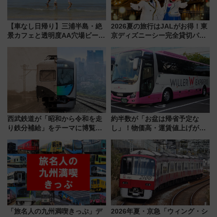
【車なし日帰り】三浦半島・絶
2026夏の旅行はJALがお得！東
景カフェと透明度AA穴場ビーチ
京ディズニーシー完全貸切パー
を巡る！ おトクな電車きっぷ活
ティー招待券が当たるキャンペ
用してストレスフリー旅へ行こ
ーン始まる 条件は「夏の国内
う！
線に2回搭乗」
西武鉄道が「昭和から令和を走
約半数が「お盆は帰省予定な
り鉄分補給」をテーマに博覧会
し」！物価高・運賃値上げが財
を実施！くすのきホールで8月
布を直撃、往復1万円以内なら帰
14日から 新車両「トキイロ」体
りたいけど……【WILLER お盆
験ブースも アクセスや申込方法
帰省動向調査】
を解説
「旅名人の九州満喫きっぷ」デ
2026年夏・京急「ウィング・シ