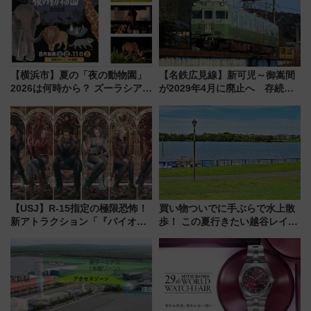
【横浜市】夏の「夜の動物園」
【名鉄広見線】新可児～御嵩間
2026は何時から？ ズーラシア・
が2029年4月に廃止へ 存続協
野毛山・金沢の電車アクセスや
議終了で100年の歴史に幕
見どころ、限定イベントを徹底
解説！
【USJ】R-15指定の極限恐怖！
買い物ついでに手ぶらで水上散
新アトラクション「『バイオハ
歩！ この夏行きたい越谷レイク
ザード レクイエム』 ザ・ダイ
タウンの新たな水辺の憩いエリ
ブ」今秋登場 ―予測不能の恐
ア「LAKESIDE PARK」（埼玉
怖に泣き叫べ―
県越谷市）