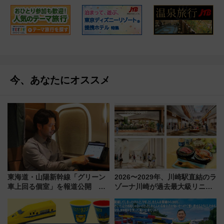
今、あなたにオススメ
東海道・山陽新幹線「グリーン
2026〜2029年、川崎駅直結のラ
車上回る個室」を報道公開 プ
ゾーナ川崎が過去最大級リニュ
ライベート感備えた上質な空間
ーアル！ フードコート拡大など
「いつから何が変わるか」徹底
解説！