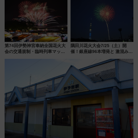
客室」や海鮮丼が人気の朝食ビ
ュッフェを現地レポ
第74回伊勢神宮奉納全国花火大
隅田川花火大会7/25（土）開
会の交通規制・臨時列車マッ
催！銀座線96本増発と 激混みの
プ！JR東海・近鉄で快適にアク
「浅草駅」を回避する最寄り駅･
セス
アクセス攻略法、2万発の花火が
都心の夜に！