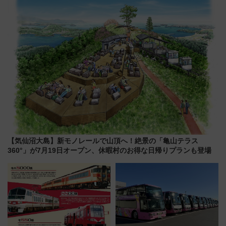
1億円出資で挑む新時代のまちづ
放的な車内空間に注目、デビュ
くりとは？
ーは9月
【気仙沼大島】新モノレールで山頂へ！絶景の「亀山テラス
360°」が7月19日オープン、休暇村のお得な日帰りプランも登場