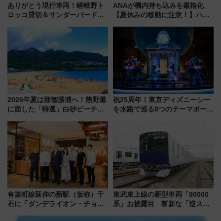
ありがとう現行車両！嵯峨野ト
ANAが機内持ち込みを厳格化
ロッコ貸切＆サンダーバードレ
【夏休みの移動に注意！】ハン
ストランで語り合う秋の京都
ドバッグやPCケースも対象の
斉藤雪乃＆福原トシヒロと行
「身の回り品」新サイズ制限
く！9月13日「京都の鉄道満喫
(40×30×20cm)おさらい
ツアー」開催
2026年夏は那智勝浦へ！熊野灘
祝25周年！東京ディズニーシー
に面した「特選」白砂ビーチは
を水路で巡る8つのテーマポート
必見 「第17回那智勝浦町花火大
と限定デコレーションを解説
会」は8月11日開催！
有楽町線延伸の新駅（仮称）千
東武東上線の新型車両「90000
石に「ダンデライオン・チョコ
系」お披露目 斬新な「逆スラ
レート」が出店！ 東京メトロが
ント式」の先頭形状と明るく開