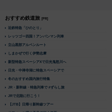
おすすめ鉄道旅
[PR]
近鉄特急「ひのとり」
レッツゴー四国！アンパンマン列車
立山黒部アルペンルート
しまかぜで行く伊勢志摩
新型特急スペーシアXで日光鬼怒川へ
日光・中禅寺湖に特急スペーシアで
冬のおすすめ国内旅行特集
JR・新幹線・特急列車で #ずらし旅
JRで北陸に行こう！
【JTB】日帰り新幹線ツアー