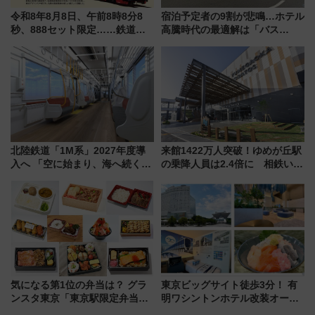
令和8年8月8日、午前8時8分8
宿泊予定者の9割が悲鳴…ホテル
秒、888セット限定……鉄道各
高騰時代の最適解は「バス
社の「8・8・8」な記念きっぷ
泊」!? WILLER最新調査で判明
たち
した、推し活遠征や観光時のリ
アルな懐事情
北陸鉄道「1M系」2027年度導
来館1422万人突破！ゆめが丘駅
入へ 「空に始まり、海へ続く」
の乗降人員は2.4倍に 相鉄いず
白山比咩神社をモチーフにした
み野線「ゆめが丘ソラトス」2周
神秘的なデザイン
年祭にそうにゃん＆DB.スター
マンが登場
気になる第1位の弁当は？ グラ
東京ビッグサイト徒歩3分！ 有
ンスタ東京「東京駅限定弁当
明ワシントンホテル改装オープ
2026 売上ランキング」
ン直前「ゆりかもめ運転台付き