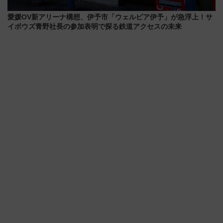
愛媛OV新アリーナ構想、伊予市「ウェルピア伊予」が急浮上！サ
イボウズ青野社長の参加表明で探る鉄道アクセスの未来