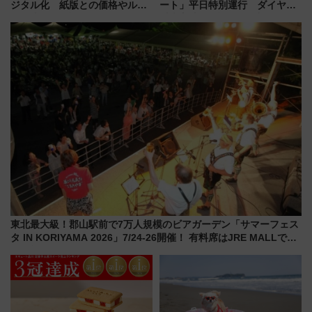
ジタル化 紙版との価格やルー
ート」平日特別運行 ダイヤ・
ルの違いを解説
乗車方法を解説！2階建てバスや
三浦海岸を堪能できるお出かけ
プランもご紹介
東北最大級！郡山駅前で7万人規模のビアガーデン「サマーフェス
タ IN KORIYAMA 2026」7/24-26開催！ 有料席はJRE MALLで予
約可能