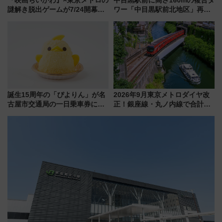
謎解き脱出ゲームが7/24開幕！
ワー「中目黒駅前北地区」再開
オリジナル24時間券の買い方と
発の全貌
遊び方を解説！（7/10発売開
始）
誕生15周年の「ぴよりん」が名
2026年9月東京メトロダイヤ改
古屋市交通局の一日乗車券に！
正！銀座線・丸ノ内線で合計
東山線では貸切電車も登場【限
212本の大増発、混雑緩和に期
定1万5000枚】
待