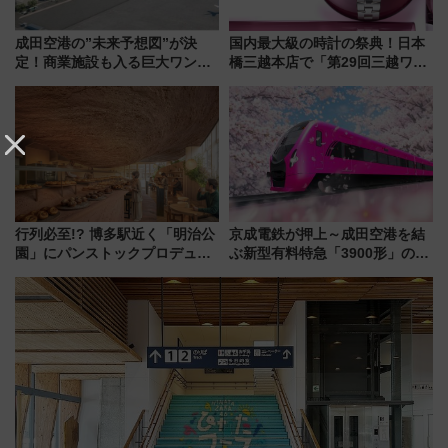
成田空港の”未来予想図”が決
国内最大級の時計の祭典！日本
定！商業施設も入る巨大ワンタ
橋三越本店で「第29回三越ワー
ーミナル、京成の高架新駅整備
ルドウォッチフェア」開幕
で新型特急が品川･羽田とを結
【2026年8月5日～25日】
ぶ！ JR空港駅は2面3線化！
行列必至!? 博多駅近く「明治公
京成電鉄が押上～成田空港を結
園」にパンストックプロデュー
ぶ新型有料特急「3900形」のコ
スの新業態『Land Bageri』8/7
ンセプト・デザイン公開 愛称
オープン 秋からはビストロ営業
募集も実施
も！