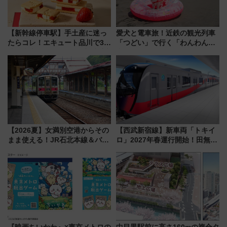
【新幹線停車駅】手土産に迷っ
愛犬と電車旅！近鉄の観光列車
たらコレ！エキュート品川で3年
「つどい」で行く「わんわん列
連続売上1位を獲得した定番手土
車」第5弾！海辺のBBQも楽し
産スイーツとは？
める日帰りツアー
【2026夏】女満別空港からその
【西武新宿線】新車両「トキイ
まま使える！JR石北本線＆バス
ロ」2027年春運行開始！田無・
乗り放題「北見・網走周遊フリ
新所沢にも停車 2028年春には
ーパス」でおトクに道東観光
「第2弾」も
（8/3発売）
『映画ちいかわ』×東京メトロの
中目黒駅前に高さ160mの複合タ