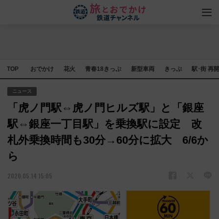
TOP
おでかけ
花火
青春18きっぷ
新型車両
きっぷ
駅･街 再
ニュース
「虎ノ門駅⇔虎ノ門ヒルズ駅」と「銀座
駅⇔銀座一丁目駅」を乗換駅に設定 改
札外乗換時間も30分→60分に拡大 6/6か
ら
2020.05.14 15:05