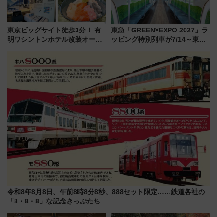
東京ビッグサイト徒歩3分！ 有
東急「GREEN×EXPO 2027」ラ
明ワシントンホテル改装オープ
ッピング特別列車が7/14～東
ン直前「ゆりかもめ運転台付き
横・田園都市・目黒線でデビュ
客室」や海鮮丼が人気の朝食ビ
ー！ 注目の編成やデザインまと
ュッフェを現地レポ
め
令和8年8月8日、午前8時8分8秒、888セット限定……鉄道各社の
「8・8・8」な記念きっぷたち