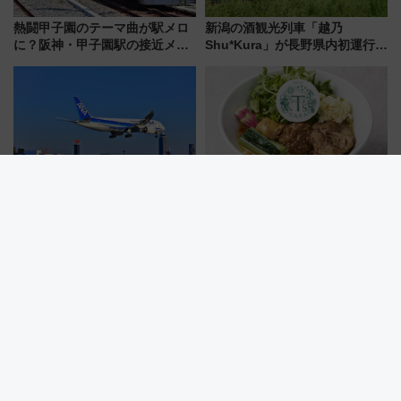
熱闘甲子園のテーマ曲が駅メロ
新潟の酒観光列車「越乃
に？阪神・甲子園駅の接近メロ
Shu*Kura」が長野県内初運行！
ディがVaundy「かげろう」×向
地酒と食を味わう信州プレDC特
谷実アレンジの特別仕様へ、8月
別企画
5日始発から
ANAが機内持ち込みを厳格化
【駅ナカグルメ】エキュート秋
【夏休みの移動に注意！】ハン
葉原に「T’sたんたん」 新橋に
ドバッグやPCケースも対象の
551蓬莱のDNAを継ぐ「東京豚
「身の回り品」新サイズ制限
饅」、オムライス専門店「肉と
(40×30×20cm)おさらい
たまご」新グルメ続々登場！
【2026年8月】