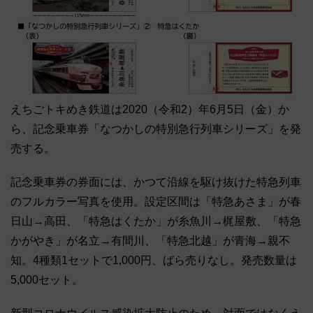
えちごトキめき鉄道は2020（令和2）年6月5日（金）か
ら、記念乗車券「なつかしの特別急行列車シリーズ」を発
売する。
記念乗車券の券面には、かつて沿線を駆け抜けた特急列車
のフルカラー写真を使用。設定区間は「特急あさま」が春
日山→高田、「特急はくたか」が糸魚川→梶屋敷、「特急
かがやき」が名立→有間川、「特急北越」が青海→親不
知。4種類1セットで1,000円、ばら売りなし。発売数量は
5,000セット。