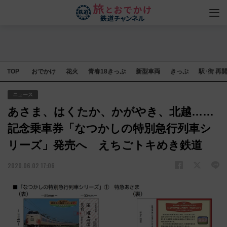
TOP
おでかけ
花火
青春18きっぷ
新型車両
きっぷ
駅･街 再
ニュース
あさま、はくたか、かがやき、北越……
記念乗車券「なつかしの特別急行列車シ
リーズ」発売へ えちごトキめき鉄道
2020.06.02 17:06