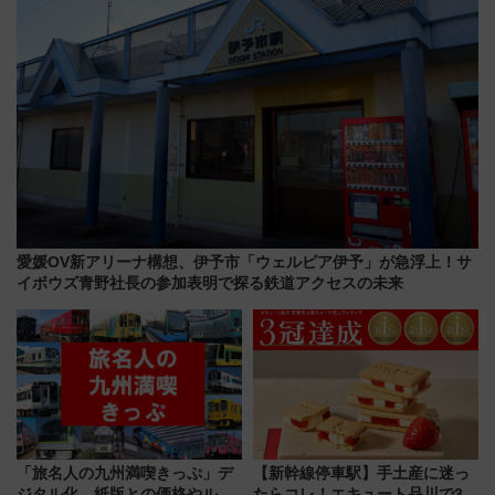
愛媛OV新アリーナ構想、伊予市「ウェルピア伊予」が急浮上！サ
イボウズ青野社長の参加表明で探る鉄道アクセスの未来
「旅名人の九州満喫きっぷ」デ
【新幹線停車駅】手土産に迷っ
ジタル化 紙版との価格やルー
たらコレ！エキュート品川で3年