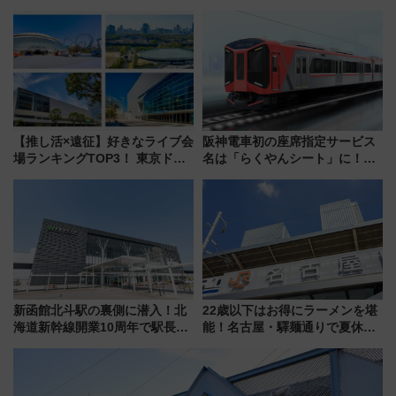
ポット、特別花火でみなとみら
堪能？ 大人気レストラン列車
いを満喫しよう（花火鑑賞会応
「52席の至福」で味わう近江牛
募は7/12まで！）
や伝統文化の特別コラボ
【推し活×遠征】好きなライブ会
阪神電車初の座席指定サービス
場ランキングTOP3！ 東京ドー
名は「らくやんシート」に！新
ムや大阪城ホールが選ばれる理
型3000系で大阪梅田～山陽姫路
由と交通アクセス術、ライブ会
を快適移動
場に何を求める？
新函館北斗駅の裏側に潜入！北
22歳以下はお得にラーメンを堪
海道新幹線開業10周年で駅長
能！名古屋・驛麺通りで夏休み
室・地下通路など公開イベン
限定「U22応援割り」が7月21日
ト 参加方法や体験内容を紹介
よりスタート