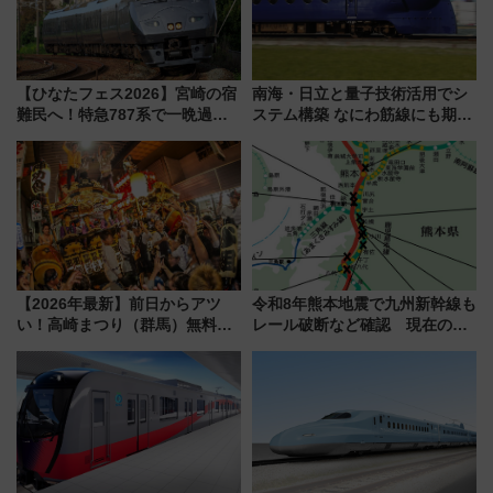
【ひなたフェス2026】宮崎の宿
南海・日立と量子技術活用でシ
難民へ！特急787系で一晩過ご
ステム構築 なにわ筋線にも期待
せる夜間滞在型イベント「スワ
乗務員・車両計画作業を短縮へ
ローおひさま」が救世主に？
【2026年最新】前日からアツ
令和8年熊本地震で九州新幹線も
い！高崎まつり（群馬）無料観
レール破断など確認 現在の運
覧エリアから初開催100人みこ
転見合わせ状況と交通網への影
しまで
響