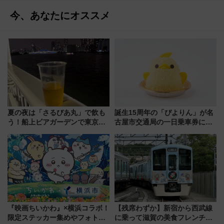
今、あなたにオススメ
夏の夜は「さるびあ丸」で飲も
誕生15周年の「ぴよりん」が名
う！船上ビアガーデンで東京湾
古屋市交通局の一日乗車券に！
の夜景を眺めながら軽く一
東山線では貸切電車も登場【限
杯……工場直送生ビールや島グ
定1万5000枚】
ルメが美味い
『映画ちいかわ』×横浜コラボ！
【残席わずか】新宿から西武線
限定ステッカー集めやフォトス
に乗って滋賀の美食フレンチを