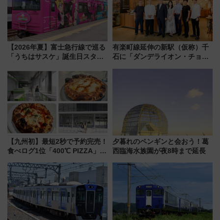
【2026年夏】富士急行線で巡る
有楽町線延伸の新駅（仮称）千
「うちはサスケ」誕生日スタン
石に「ダンデライオン・チョコ
プラリー！富士急ハイランド限
レート」が出店！ 東京メトロが
定グルメ＆グッズ徹底ガイド
1億円出資で挑む新時代のまちづ
くりとは？
【九州初】最短2秒で予約完売！
夕暮れのペンギンと会おう！葛
食べログ1位「400℃ PIZZA」が
西臨海水族園が夜8時まで延長
博多駅すぐの明治公園に8/7オー
プン。もつ鍋風など限定メニュ
ーも