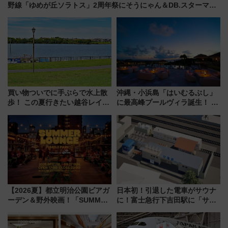
野線「ゆめが丘ソラトス」2周年祭にそうにゃん＆DB.スターマン
が登場
買い物ついでに手ぶらで水上散
沖縄・小浜島「はいむるぶし」
歩！ この夏行きたい越谷レイク
に最高峰プールヴィラ誕生！ 石
タウンの新たな水辺の憩いエリ
垣島から船で向かう究極のご褒
ア「LAKESIDE PARK」（埼玉
美旅「何もしない贅沢」を体験
県越谷市）
してみない？
【2026夏】都立明治公園ビアガ
日本初！引退した電車がサウナ
ーデン＆野外映画！「SUMMER
に！富士急行下吉田駅に「サ電
LOUNGE」のアクセスと上映ス
（SADEN）」2026年12月開
ケジュール 夜風とビール、映画
業 行き交う電車の音や振動を