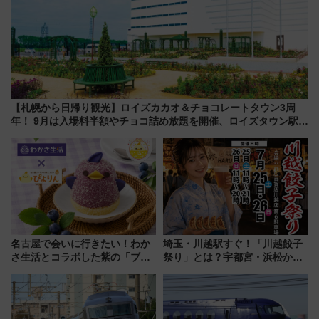
【札幌から日帰り観光】ロイズカカオ＆チョコレートタウン3周
年！ 9月は入場料半額やチョコ詰め放題を開催、ロイズタウン駅か
らのアクセスも
名古屋で会いに行きたい！わか
埼玉・川越駅すぐ！「川越餃子
さ生活とコラボした紫の「ブル
祭り」とは？宇都宮・浜松から
ーベリーぴよりん」期間限定販
ご当地和牛まで全国の人気餃子
売
を食べ比べ【7月25日・26日開
催】