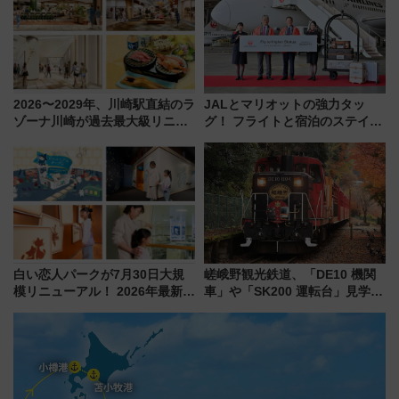
を満喫！
感じながら「ととのう」新感覚
2026〜2029年、川崎駅直結のラ
JALとマリオットの強力タッ
ゾーナ川崎が過去最大級リニュ
グ！ フライトと宿泊のステイタ
ーアル！ フードコート拡大など
スマッチでFLY ON ポイントや
「いつから何が変わるか」徹底
上級会員資格を効率よく獲得す
解説！
る方法を解説
白い恋人パークが7月30日大規
嵯峨野観光鉄道、「DE10 機関
模リニューアル！ 2026年最新の
車」や「SK200 運転台」見学ツ
新エリア・工場見学の見どころ
アーを開催！ ラストランイベン
と料金・アクセスを徹底解説
トの一環で激レア体験できちゃ
（札幌市）
うかも 参加方法やスケジュール
をご紹介