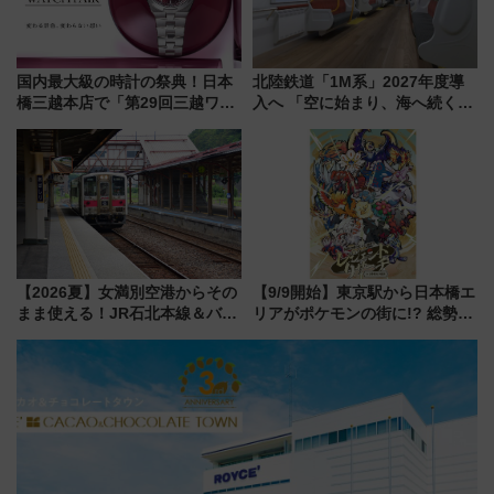
国内最大級の時計の祭典！日本
北陸鉄道「1M系」2027年度導
橋三越本店で「第29回三越ワー
入へ 「空に始まり、海へ続く」
ルドウォッチフェア」開幕
白山比咩神社をモチーフにした
【2026年8月5日～25日】
神秘的なデザイン
【2026夏】女満別空港からその
【9/9開始】東京駅から日本橋エ
まま使える！JR石北本線＆バス
リアがポケモンの街に!? 総勢
乗り放題「北見・網走周遊フリ
100匹以上が出現「レジェンド
ーパス」でおトクに道東観光
リサーチ」本格謎解き・グッズ
（8/3発売）
情報まとめ