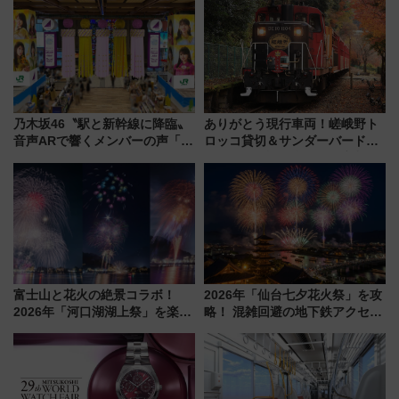
乃木坂46〝駅と新幹線に降臨〟
ありがとう現行車両！嵯峨野ト
音声ARで響くメンバーの声「真
ロッコ貸切＆サンダーバードレ
夏の全国ツアー2026」
ストランで語り合う秋の京都
斉藤雪乃＆福原トシヒロと行
く！9月13日「京都の鉄道満喫
ツアー」開催
富士山と花火の絶景コラボ！
2026年「仙台七夕花火祭」を攻
2026年「河口湖湖上祭」を楽し
略！ 混雑回避の地下鉄アクセス
む完全ガイド＆鉄道アクセスの
からまだ買える有料席情報、花
ススメ
火前に楽しむ仙台観光ルートま
で解説！