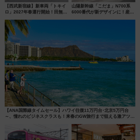
【西武新宿線】新車両「トキイ
山陽新幹線「こだま」N700系
ロ」2027年春運行開始！田無・
6000番代が新デザインに！産学
新所沢にも停車 2028年春には
連携で描く瀬戸内の波模様 運
「第2弾」も
用は今冬から
【ANA国際線タイムセール】ハワイ往復11万円台･北京5万円台
～、憧れのビジネスクラスも！来春のGW旅行まで狙える激アツ路
線まとめ（8/10まで）