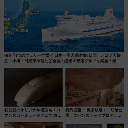
HIS「4つのフェリーで繋ぐ 日本一周大満喫旅8日間」とは？天橋
立・小樽・日光東照宮など全国の絶景＆限定グルメを網羅！煩雑
な手続きも不要でお手軽に楽しめるプランが登場
初公開のオリジナル模型も！ロ
行列必至!? 博多駅近く「明治公
マンスカーミュージアムでVSE
園」にパンストックプロデュー
の設計秘話に迫る企画展が7月
スの新業態『Land Bageri』8/7
15日スタート
オープン 秋からはビストロ営業