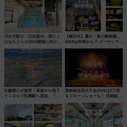
も！
日向市駅が「日向坂46」駅に！
【横浜市】夏の「夜の動物園」
ひなたフェス2026開催に向けJR
2026は何時から？ ズーラシア・
九州が記念きっぷや臨時列車で
野毛山・金沢の電車アクセスや
全力応援 夜行列車「ドリーム
見どころ、限定イベントを徹底
おひさま号」も走る
解説！
札幌都心が激変！高速から地下
葛飾納涼花火大会2026は2万発
トンネルで札幌駅へ直結、「創
＆ドローンショーも！ 北総線を
成川通都心アクセス道路」が7月
使った穴場アクセスや臨時列
から本格着工、延長4.8km整備
車、観覧スポット情報と周辺観
事業の全貌
光まとめ（7/28開催）