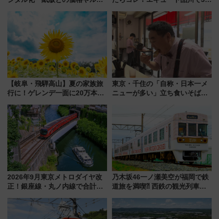
ルの違いを解説
連続売上1位を獲得した定番手土
産スイーツとは？
【岐阜・飛騨高山】夏の家族旅
東京・千住の「自称・日本一メ
行に！ゲレンデ一面に20万本の
ニューが多い」立ち食いそば屋
ひまわりが咲き誇る「アルコピ
とは？ ＢＳ日テレ『ドランク塚
アひまわり園」開園
地のふらっと立ち食いそば』
7/27夜10時～放送
2026年9月東京メトロダイヤ改
乃木坂46一ノ瀬美空が福岡で鉄
正！銀座線・丸ノ内線で合計
道旅を満喫⁈ 西鉄の観光列車
212本の大増発、混雑緩和に期
「THE RAIL KITCHEN
待
CHIKUGO」で巡る福岡･太宰
府･柳川の旅！YouTubeが公開