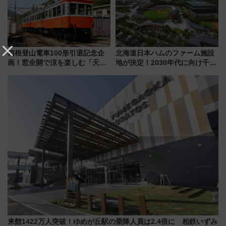
に
箱根登山電車100形引退記念企
北海道日本ハムのファーム施設
画！窓全開で涼を楽しむ「天然
地が決定！2030年代に向け千歳
クーラー体験号」と限定鉄コレ
線沿線が一大野球エリア
発売
来館1422万人突破！ゆめが丘駅の乗降人員は2.4倍に 相鉄いずみ