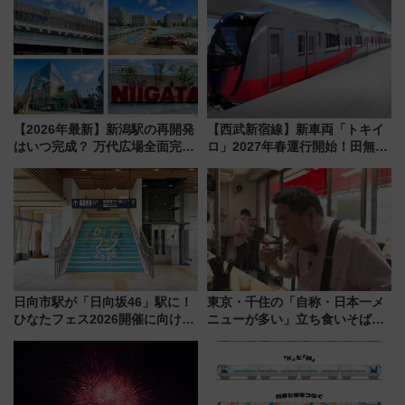
産スイーツとは？
火前に楽しむ仙台観光ルートま
で解説！
【2026年最新】新潟駅の再開発
【西武新宿線】新車両「トキイ
はいつ完成？ 万代広場全面完成
ロ」2027年春運行開始！田無・
から「にいがた2キロ」・古町再
新所沢にも停車 2028年春には
開発、バスタ新潟構想まで徹底
「第2弾」も
解説！
日向市駅が「日向坂46」駅に！
東京・千住の「自称・日本一メ
ひなたフェス2026開催に向けJR
ニューが多い」立ち食いそば屋
九州が記念きっぷや臨時列車で
とは？ ＢＳ日テレ『ドランク塚
全力応援 夜行列車「ドリーム
地のふらっと立ち食いそば』
おひさま号」も走る
7/27夜10時～放送