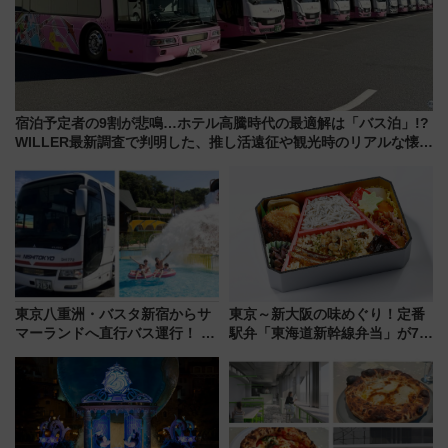
宿泊予定者の9割が悲鳴…ホテル高騰時代の最適解は「バス泊」!?
WILLER最新調査で判明した、推し活遠征や観光時のリアルな懐事
情
東京八重洲・バスタ新宿からサ
東京～新大阪の味めぐり！定番
マーランドへ直行バス運行！ お
駅弁「東海道新幹線弁当」が7月
トクな1Dayパスで夏のプールと
21日にリニューアル発売
推し活を楽しもう！（2026年
8/1～31）