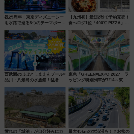
祝25周年！東京ディズニーシー
【九州初】最短2秒で予約完売！
を水路で巡る8つのテーマポート
食べログ1位「400℃ PIZZA」が
と限定デコレーションを解説
博多駅すぐの明治公園に8/7オー
プン。もつ鍋風など限定メニュ
ーも
西武園のほぼとしまえんプール×
東急「GREEN×EXPO 2027」ラ
品川・八景島の水族館！猛暑を
ッピング特別列車が7/14～東
乗り切る「アクティブパス」で
横・田園都市・目黒線でデビュ
夏休みをお得に楽しむ！
ー！ 注目の編成やデザインまと
め
憧れの「城泊」が自分好みにカ
最大45kmの大渋滞も！？お盆の