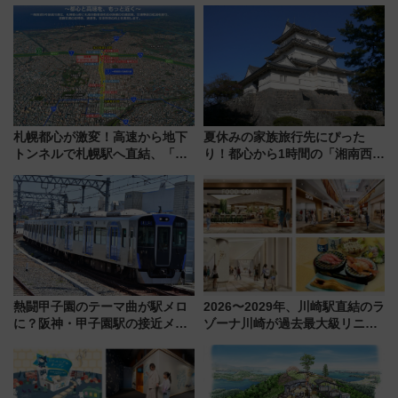
札幌都心が激変！高速から地下
夏休みの家族旅行先にぴった
トンネルで札幌駅へ直結、「創
り！都心から1時間の「湘南西エ
成川通都心アクセス道路」が7月
リア」満喫ガイド 鎌倉・江の
から本格着工、延長4.8km整備
島とは異なる魅力を持つ今夏の
事業の全貌
注目スポット
熱闘甲子園のテーマ曲が駅メロ
2026〜2029年、川崎駅直結のラ
に？阪神・甲子園駅の接近メロ
ゾーナ川崎が過去最大級リニュ
ディがVaundy「かげろう」×向
ーアル！ フードコート拡大など
谷実アレンジの特別仕様へ、8月
「いつから何が変わるか」徹底
5日始発から
解説！