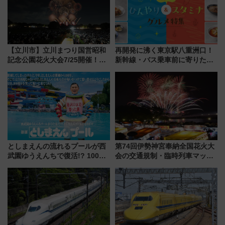
【立川市】立川まつり国営昭和
再開発に沸く東京駅八重洲口！
記念公園花火大会7/25開催！
新幹線・バス乗車前に寄りたい
5000発の花火が夜を彩る 今年は
「ヤエチカ」2026年夏の「ひん
混雑に要注意、その理由は
やり＆スタミナグルメ」6選【新
店舗も！】
としまえんの流れるプールが西
第74回伊勢神宮奉納全国花火大
武園ゆうえんちで復活!? 100周
会の交通規制・臨時列車マッ
年記念企画＆「春日のうん○スラ
プ！JR東海・近鉄で快適にアク
イダー」に注目 2026年夏は所
セス
沢へ遊びに行こう