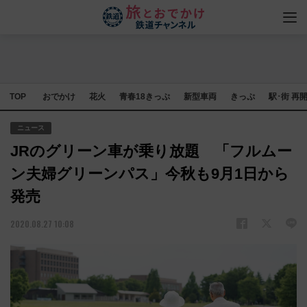
TOP
おでかけ
花火
青春18きっぷ
新型車両
きっぷ
駅･街 再
ニュース
JRのグリーン車が乗り放題 「フルムー
ン夫婦グリーンパス」今秋も9月1日から
発売
2020.08.27 10:08