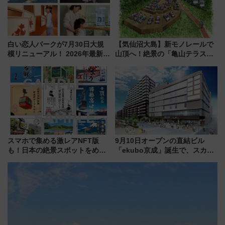
白い恋人パークが7月30日大規
【気仙沼大島】新モノレールで
模リニューアル！ 2026年最新の
山頂へ！絶景の「亀山テラス
新エリア・工場見学の見どころ
360°」が7月19日オープン、休
と料金・アクセスを徹底解説
暇村のお得な日帰りプランも登
（札幌市）
場
スマホで集める激レアNFT版
9月10日オープンの直結ビル
も！日本の絶景スポットをめぐ
「ekubo京成」誕生で、スカイ
って集める「索道印(さくどうい
ライナーも停まる巨大ハブ駅・
ん)」企画がスタート
新鎌ヶ谷はどう変わる？ 全テナ
ント情報も公開！