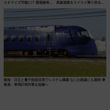
スタマイズ可能に!? 国登録有形
高速道路をスイスイ乗り切る快
文化財・丸亀城「延寿閣別館」
適ドライブ術
にオーダーメイド型の宿泊プラ
ンが誕生！
南海・日立と量子技術活用でシステム構築 なにわ筋線にも期待 乗
務員・車両計画作業を短縮へ