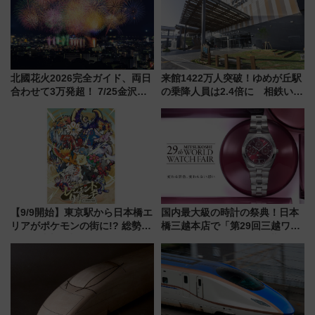
北國花火2026完全ガイド、両日
来館1422万人突破！ゆめが丘駅
合わせて3万発超！ 7/25金沢大
の乗降人員は2.4倍に 相鉄いず
会・8/1川北大会の2つの花火大
み野線「ゆめが丘ソラトス」2周
会の日程・アクセス・観覧席ま
年祭にそうにゃん＆DB.スター
とめ（石川県）
マンが登場
【9/9開始】東京駅から日本橋エ
国内最大級の時計の祭典！日本
リアがポケモンの街に!? 総勢
橋三越本店で「第29回三越ワー
100匹以上が出現「レジェンド
ルドウォッチフェア」開幕
リサーチ」本格謎解き・グッズ
【2026年8月5日～25日】
情報まとめ