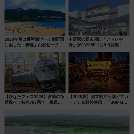
感じながら「ととのう」新感覚
2026年夏は那智勝浦へ！熊野灘
中野駅の新玄関口「アトレ中
に面した「特選」白砂ビーチは
野」が2026年12月9日開業！新
必見 「第17回那智勝浦町花火大
改札直結で屋上BBQも楽しめる
会」は8月11日開催！
注目スポット
【ひなたフェス2026】宮崎の宿
【2026夏】都立明治公園ビアガ
難民へ！特急787系で一晩過ご
ーデン＆野外映画！「SUMMER
せる夜間滞在型イベント「スワ
LOUNGE」のアクセスと上映ス
ローおひさま」が救世主に？
ケジュール 夜風とビール、映画
を満喫！