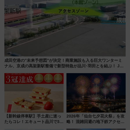
成田空港の”未来予想図”が決定！商業施設も入る巨大ワンターミ
ナル、京成の高架新駅整備で新型特急が品川･羽田とを結ぶ！ JR
空港駅は2面3線化！
【新幹線停車駅】手土産に迷っ
2026年「仙台七夕花火祭」を攻
たらコレ！エキュート品川で3年
略！ 混雑回避の地下鉄アクセス
連続売上1位を獲得した定番手土
からまだ買える有料席情報、花