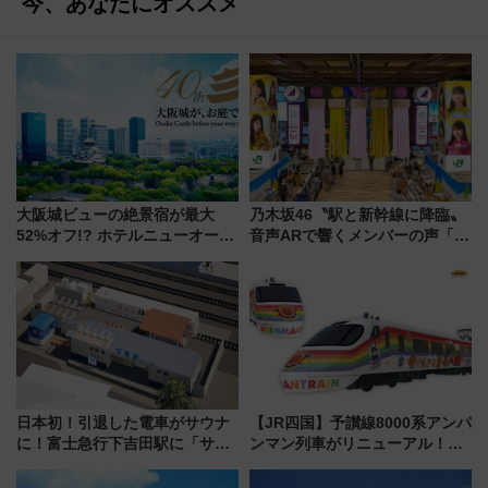
今、あなたにオススメ
大阪城ビューの絶景宿が最大
乃木坂46〝駅と新幹線に降臨〟
52%オフ!? ホテルニューオータ
音声ARで響くメンバーの声「真
ニ大阪の40周年「夏のタイムセ
夏の全国ツアー2026」
ール」で秋の関西旅を豪華にす
る方法（8月20日まで！）
日本初！引退した電車がサウナ
【JR四国】予讃線8000系アンパ
に！富士急行下吉田駅に「サ電
ンマン列車がリニューアル！内
（SADEN）」2026年12月開
外装デザイン公開 デビューは
業 行き交う電車の音や振動を
今年12月