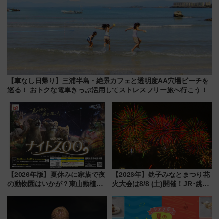
【車なし日帰り】三浦半島・絶景カフェと透明度AA穴場ビーチを
巡る！ おトクな電車きっぷ活用してストレスフリー旅へ行こう！
【2026年版】夏休みに家族で夜
【2026年】銚子みなとまつり花
の動物園はいかが？東山動植物
火大会は8/8 (土)開催！JR･銚子
園＆のんほいパーク「ナイト
電鉄の臨時列車やアクセス情
ZOO」開催情報
報、利根川に咲く8,000発の大迫
力＆屋台を満喫