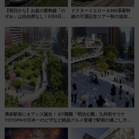
【明日から】お盆の新幹線「の
ドクターイエロー＆500系新幹
ぞみ」は自由席なし！8月8日午
線の引退記念ツアー秋の追加企
前はほぼ満席…でも数時間ズラ
画が決定！乗車体験やグッズ・
せば空きが見つかることも 混
ホテル情報まとめ
雑避ける「空席」探しのコツ
博多駅前にオアシス誕生！ 8/7開園「明治公園」九州初サウナ
TOTOPAや日本一のピザなど絶品グルメ登場で駅前の過ごし方は
どう変わる？