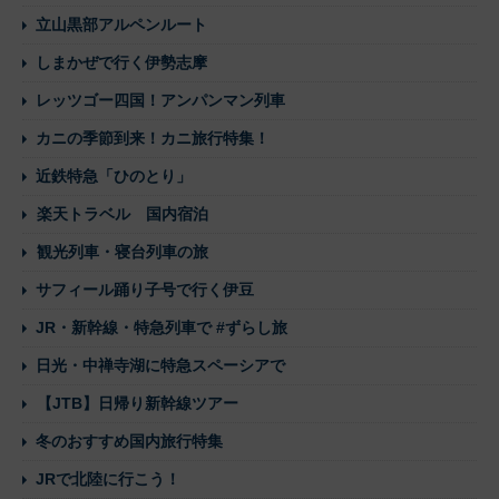
立山黒部アルペンルート
しまかぜで行く伊勢志摩
レッツゴー四国！アンパンマン列車
カニの季節到来！カニ旅行特集！
近鉄特急「ひのとり」
楽天トラベル 国内宿泊
観光列車・寝台列車の旅
サフィール踊り子号で行く伊豆
JR・新幹線・特急列車で #ずらし旅
日光・中禅寺湖に特急スペーシアで
【JTB】日帰り新幹線ツアー
冬のおすすめ国内旅行特集
JRで北陸に行こう！