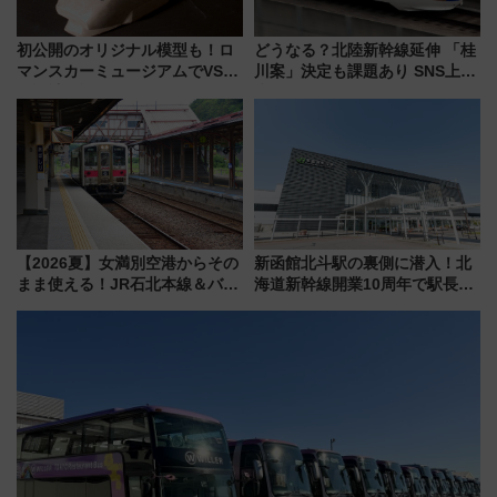
初公開のオリジナル模型も！ロ
どうなる？北陸新幹線延伸 「桂
マンスカーミュージアムでVSE
川案」決定も課題あり SNS上の
の設計秘話に迫る企画展が7月
声は
15日スタート
【2026夏】女満別空港からその
新函館北斗駅の裏側に潜入！北
まま使える！JR石北本線＆バス
海道新幹線開業10周年で駅長
乗り放題「北見・網走周遊フリ
室・地下通路など公開イベン
ーパス」でおトクに道東観光
ト 参加方法や体験内容を紹介
（8/3発売）