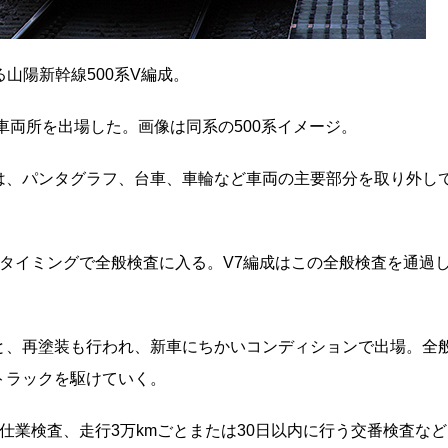
る山陽新幹線500系V編成。
車両所を出場した。画像は同系の500系イメージ。
は、パンタグラフ、台車、車輪など車両の主要部分を取り外し
のタイミングで全般検査に入る。V7編成はこの全般検査を通過
。
と、再塗装も行われ、新車にちかいコンディションで出場。全
びトラックを駆けていく。
仕業検査、走行3万kmごとまたは30日以内に行う交番検査など