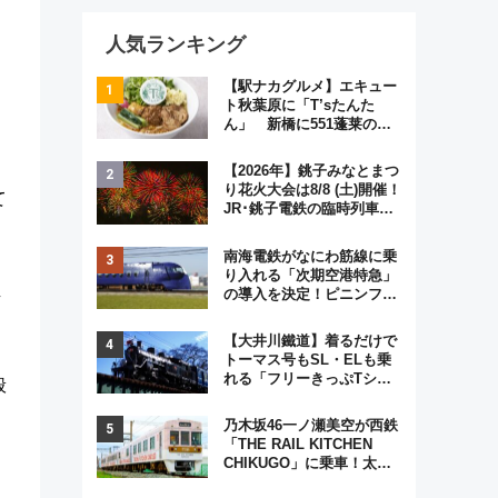
人気ランキング
【駅ナカグルメ】エキュー
ト秋葉原に「T’sたんた
ん」 新橋に551蓬莱の
DNAを継ぐ「東京豚饅」、
オムライス専門店「肉とた
【2026年】銚子みなとまつ
まご」新グルメ続々登場！
り花火大会は8/8 (土)開催！
て
【2026年8月】
JR･銚子電鉄の臨時列車や
アクセス情報、利根川に咲
く8,000発の大迫力＆屋台
南海電鉄がなにわ筋線に乗
を満喫
り入れる「次期空港特急」
し
の導入を決定！ピニンファ
リーナによる日本初の鉄道
デザイン
【大井川鐵道】着るだけで
トーマス号もSL・ELも乗
れる「フリーきっぷTシャ
般
ツ」8月6日より受注販売
乃木坂46一ノ瀬美空が西鉄
「THE RAIL KITCHEN
CHIKUGO」に乗車！太宰
府･柳川を巡る福岡観光列