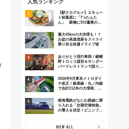
人気ランキング
【駅ナカグルメ】エキュー
ト秋葉原に「T’sたんた
ん」 新橋に551蓬莱の
DNAを継ぐ「東京豚饅」、
オムライス専門店「肉とた
最大45kmの大渋滞も！？
まご」新グルメ続々登場！
お盆の高速道路をスイスイ
【2026年8月】
乗り切る快適ドライブ術
ありがとう現行車両！嵯峨
野トロッコ貸切＆サンダー
ガ
バードレストランで語り合
う秋の京都 斉藤雪乃＆福
原トシヒロと行く！9月13
2026年9月東京メトロダイ
日「京都の鉄道満喫ツア
ヤ改正！銀座線・丸ノ内線
ー」開催
で合計212本の大増発、混
雑緩和に期待
南海電鉄がなにわ筋線に乗
り入れる「次期空港特急」
の導入を決定！ピニンファ
リーナによる日本初の鉄道
デザイン
VIEW ALL