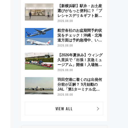
で味わう近江牛や伝統文化
の特別コラボ
【新横浜駅】駅弁・お土産
選びがもっと便利に？「プ
レシャスデリ＆ギフト新横
浜」がオープン 場所や営
2026.08.08
業時間・限定弁当を紹介
航空各社のお盆期間予約状
況をチェック！沖縄・北海
道方面は予約急増中、いま
から狙うべき日は？
2026.08.08
【2026年夏休み】ウィング
久里浜で「出張！京急ミュ
ージアム」開催！入場無料
でスタンプラリーや子ども
2026.08.08
制服撮影も
羽田空港に着くのは出発何
分前が正解？ 9月始動の
JAL「第1ターミナル北側
サテライト」は徒歩1キロ
2026.08.08
超え！ 知っておきたい変更
点まとめ
VIEW ALL