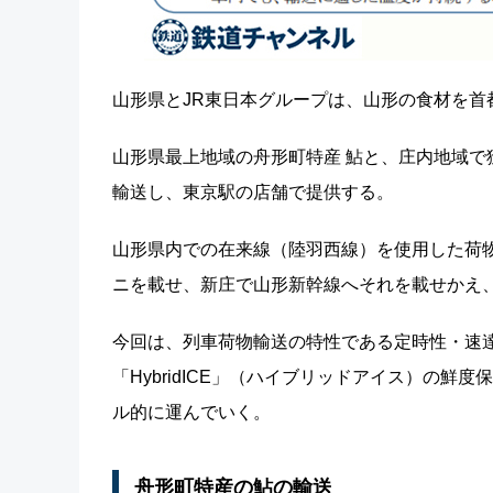
山形県とJR東日本グループは、山形の食材を首
山形県最上地域の舟形町特産 鮎と、庄内地域
輸送し、東京駅の店舗で提供する。
山形県内での在来線（陸羽西線）を使用した荷物
ニを載せ、新庄で山形新幹線へそれを載せかえ、東
今回は、列車荷物輸送の特性である定時性・速
「HybridICE」（ハイブリッドアイス）の
ル的に運んでいく。
舟形町特産の鮎の輸送