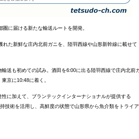
都圏に届ける新たな輸送ルートを開発。
で獲れた新鮮な庄内北前ガニを、陸羽西線や山形新幹線に載せて
輸送も初めての試み。酒田を6:00に出る陸羽西線で庄内北前
京に10:48に着く。
達性に加えて、ブランテックインターナショナルが提供する
鮮度保持技術を活用し、高鮮度の状態で山形県から魚介類をトライア