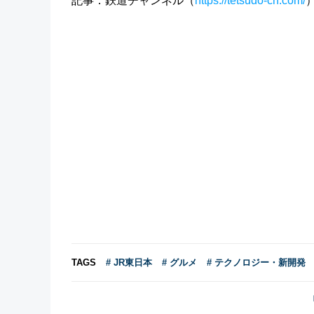
記事：鉄道チャンネル（
https://tetsudo-ch.com/
TAGS
# JR東日本
# グルメ
# テクノロジー・新開発