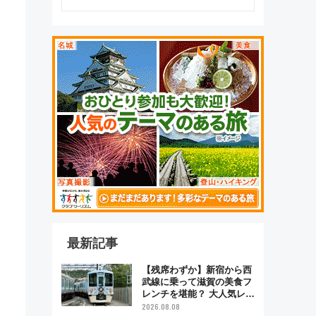
最新記事
【残席わずか】新宿から西
武線に乗って滋賀の美食フ
レンチを堪能？ 大人気レス
トラン列車「52席の至福」
2026.08.08