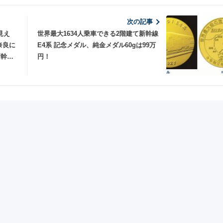
次の記事
見え
世界最大1634人乗車できる2階建て新幹線
奈良に
E4系 記念メダル、純金メダル60gは99万
新幹線
円！