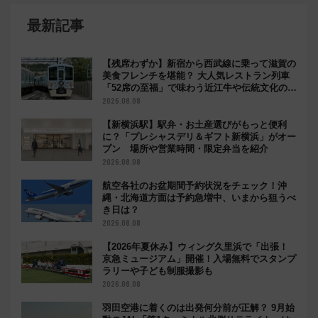
最新記事
【残席わずか】新宿から西武線に乗って滋賀の
美食フレンチを堪能？ 大人気レストラン列車
「52席の至福」で味わう近江牛や伝統文化の特
別コラボ
2026.08.08
【新横浜駅】駅弁・お土産選びがもっと便利
に？「プレシャスデリ＆ギフト新横浜」がオー
プン 場所や営業時間・限定弁当を紹介
2026.08.08
航空各社のお盆期間予約状況をチェック！沖
縄・北海道方面は予約急増中、いまから狙うべ
き日は？
2026.08.08
【2026年夏休み】ウィング久里浜で「出張！
京急ミュージアム」開催！入場無料でスタンプ
ラリーや子ども制服撮影も
2026.08.08
羽田空港に着くのは出発何分前が正解？ 9月始