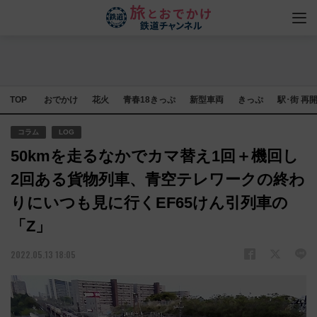
TOP
おでかけ
花火
青春18きっぷ
新型車両
きっぷ
駅･街 再
コラム
LOG
50kmを走るなかでカマ替え1回＋機回し
2回ある貨物列車、青空テレワークの終わ
りにいつも見に行くEF65けん引列車の
「Z」
2022.05.13 18:05