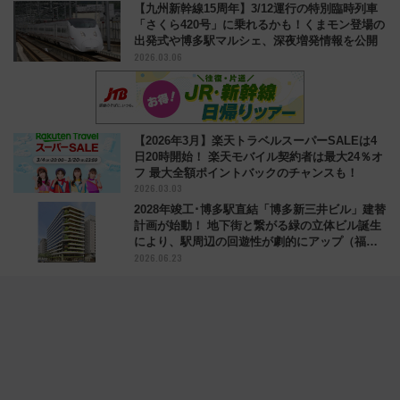
もここで何時間でも過ごせる♪
【九州新幹線15周年】3/12運行の特別臨時列車
「さくら420号」に乗れるかも！くまモン登場の
出発式や博多駅マルシェ、深夜増発情報を公開
2026.03.06
【2026年3月】楽天トラベルスーパーSALEは4
日20時開始！ 楽天モバイル契約者は最大24％オ
フ 最大全額ポイントバックのチャンスも！
2026.03.03
2028年竣工･博多駅直結「博多新三井ビル」建替
計画が始動！ 地下街と繋がる緑の立体ビル誕生
により、駅周辺の回遊性が劇的にアップ（福岡
2026.06.23
市）