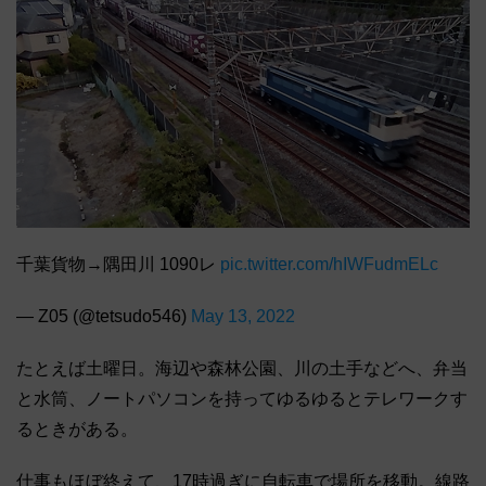
千葉貨物→隅田川 1090レ
pic.twitter.com/hIWFudmELc
— Z05 (@tetsudo546)
May 13, 2022
たとえば土曜日。海辺や森林公園、川の土手などへ、弁当
と水筒、ノートパソコンを持ってゆるゆるとテレワークす
るときがある。
仕事もほぼ終えて、17時過ぎに自転車で場所を移動。線路