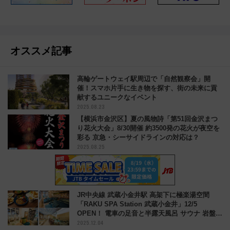
オススメ記事
高輪ゲートウェイ駅周辺で「自然観察会」開
催！スマホ片手に生き物を探す、街の未来に貢
献するユニークなイベント
2025.08.23
【横浜市金沢区】夏の風物詩「第51回金沢まつ
り花火大会」8/30開催 約3500発の花火が夜空を
彩る 京急・シーサイドラインの対応は？
2025.08.25
JR中央線 武蔵小金井駅 高架下に極楽湯空間
「RAKU SPA Station 武蔵小金井」12/5
OPEN！ 電車の足音と半露天風呂 サウナ 岩盤浴
2025.12.04
レストラン コワーキングスペース オンもオフ