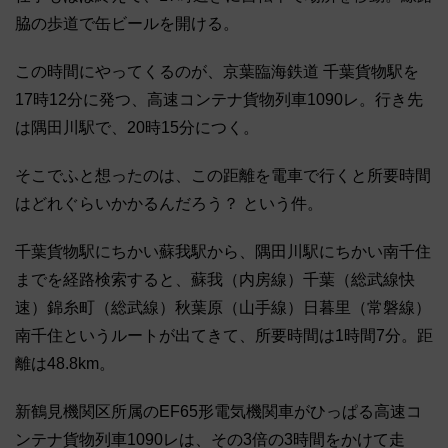
脇の歩道で缶ビールを開ける。
この時間にやってくるのが、京葉臨海鉄道 千葉貨物駅を
17時12分に発つ、高速コンテナ貨物列車1090レ。行き先
は隅田川駅で、20時15分につく。
そこでふと想ったのは、この距離を電車で行くと所要時間
はどれぐらいかかるんだろう？ という件。
千葉貨物駅にちかい蘇我駅から、隅田川駅にちかい南千住
までを経路検索すると、蘇我（内房線）千葉（総武線快
速）錦糸町（総武線）秋葉原（山手線）日暮里（常磐線）
南千住というルートが出てきて、所要時間は1時間7分。距
離は48.8km。
新鶴見機関区所属のEF65形電気機関車がひっぱる高速コ
ンテナ貨物列車1090レは、その3倍の3時間をかけて走