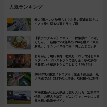
人気ランキング
最大45kmの大渋滞も！？お盆の高速道路をス
イスイ乗り切る快適ドライブ術
【駅ナカグルメ】エキュート秋葉原に「T’sた
んたん」 新橋に551蓬莱のDNAを継ぐ「東京
豚饅」、オムライス専門店「肉とたまご」新グ
ルメ続々登場！【2026年8月】
ありがとう現行車両！嵯峨野トロッコ貸切＆サ
ンダーバードレストランで語り合う秋の京都
斉藤雪乃＆福原トシヒロと行く！9月13日「京
都の鉄道満喫ツアー」開催
2026年9月東京メトロダイヤ改正！銀座線・丸
ノ内線で合計212本の大増発、混雑緩和に期待
南海電鉄がなにわ筋線に乗り入れる「次期空港
特急」の導入を決定！ピニンファリーナによる
日本初の鉄道デザイン