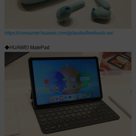
https://consumer.huawei.com/jp/audio/freebuds-se/
◆HUAWEI MatePad