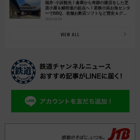
福井･小浜観光！倉庫から奇跡の復活をした芝
居小屋＆鯖街道の起点へ！若狭小浜お魚センタ
ーでBBQ、老舗お酢店ソフトなど歴史＆グル
メ散歩
2026.08.09
VIEW ALL