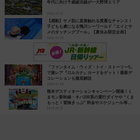
年代に向け千歳線沿線が一大野球エリア
2026.07.12
【感動】サメ肌に直接触れる貴重なチャンス！
子どもも虜になる鴨川シーワールド「エイとサ
メのタッチングプール」【夏休み限定企画】
2026.07.24
「ファンタイム・ウィズ・トイ・ストーリー5」
で激レア『ロルカナ』カードをゲット！最新デ
コレーションも徹底解説
2026.07.29
熊本デスティネーションキャンペーン開催！く
まモン新幹線・キハ200系の運行ダイヤや “くま
もっと！冒険きっぷ” 料金やスケジュール等ま
2026.06.10
とめ