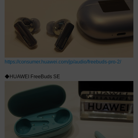
https://consumer.huawei.com/jp/audio/freebuds-pro-2/
◆HUAWEI FreeBuds SE