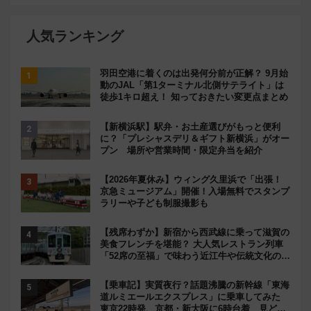
人気ランキング
羽田空港に着くのは出発何分前が正解？ 9月始
動のJAL「第1ターミナル北側サテライト」は
徒歩1キロ超え！ 知っておきたい変更点まとめ
【新横浜駅】駅弁・お土産選びがもっと便利
に？「プレシャスデリ＆ギフト新横浜」がオー
プン 場所や営業時間・限定弁当を紹介
【2026年夏休み】ウィング久里浜で「出張！
京急ミュージアム」開催！入場無料でスタンプ
ラリーや子ども制服撮影も
【残席わずか】新宿から西武線に乗って滋賀の
美食フレンチを堪能？ 大人気レストラン列車
「52席の至福」で味わう近江牛や伝統文化の特
別コラボ
【乗車記】実質夜行？話題沸騰の新幹線「東海
道ルミエールエクスプレス」に乗車してみた
東京22時発、京都・新大阪に6時台着 見どこ