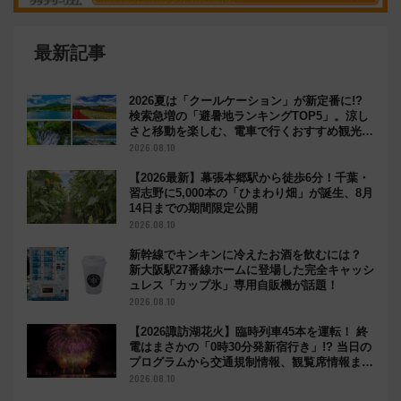
最新記事
2026夏は「クールケーション」が新定番に!?
検索急増の「避暑地ランキングTOP5」。涼し
さと移動を楽しむ、電車で行くおすすめ観光情
報も
2026.08.10
【2026最新】幕張本郷駅から徒歩6分！千葉・
習志野に5,000本の「ひまわり畑」が誕生、8月
14日までの期間限定公開
2026.08.10
新幹線でキンキンに冷えたお酒を飲むには？
新大阪駅27番線ホームに登場した完全キャッシ
ュレス「カップ氷」専用自販機が話題！
2026.08.10
【2026諏訪湖花火】臨時列車45本を運転！ 終
電はまさかの「0時30分発新宿行き」!? 当日の
プログラムから交通規制情報、観覧席情報まで
徹底解説
2026.08.10