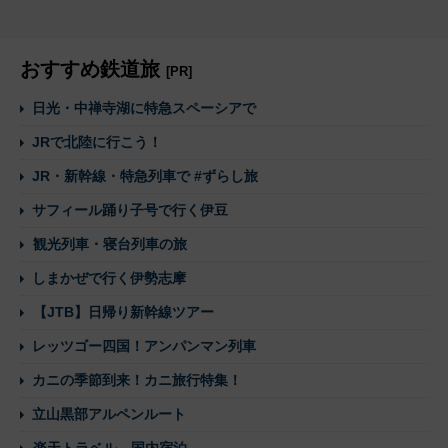
おすすめ鉄道旅
[PR]
日光・中禅寺湖に特急スペーシアで
JRで北陸に行こう！
JR・新幹線・特急列車で #ずらし旅
サフィール踊り子号で行く伊豆
観光列車・寝台列車の旅
しまかぜで行く伊勢志摩
【JTB】日帰り新幹線ツアー
レッツゴー四国！アンパンマン列車
カニの季節到来！カニ旅行特集！
立山黒部アルペンルート
楽天トラベル 国内宿泊