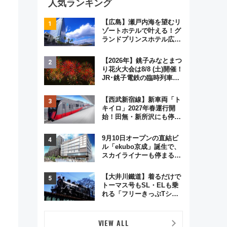
人気ランキング
【広島】瀬戸内海を望むリ
ゾートホテルで叶える！グ
ランドプリンスホテル広島
のフォトウエディング＆カ
ジュアルパーティープラン
【2026年】銚子みなとまつ
り花火大会は8/8 (土)開催！
JR･銚子電鉄の臨時列車や
アクセス情報、利根川に咲
く8,000発の大迫力＆屋台
【西武新宿線】新車両「ト
を満喫
キイロ」2027年春運行開
始！田無・新所沢にも停
車 2028年春には「第2
弾」も
9月10日オープンの直結ビ
ル「ekubo京成」誕生で、
スカイライナーも停まる巨
大ハブ駅・新鎌ヶ谷はどう
変わる？ 全テナント情報も
【大井川鐵道】着るだけで
公開！
トーマス号もSL・ELも乗
れる「フリーきっぷTシャ
ツ」8月6日より受注販売
VIEW ALL