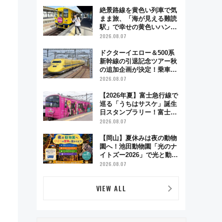
絶景路線を黄色い列車で気
まま旅、「海が見える難読
駅」で幸せの黄色いハンカ
チに願いを 「新・鉄道ひ
2026.08.07
とり旅」279回目の舞台は
「島原鉄道」
ドクターイエロー＆500系
新幹線の引退記念ツアー秋
の追加企画が決定！乗車体
験やグッズ・ホテル情報ま
2026.08.07
とめ
【2026年夏】富士急行線で
巡る「うちはサスケ」誕生
日スタンプラリー！富士急
ハイランド限定グルメ＆グ
2026.08.07
ッズ徹底ガイド
【岡山】夏休みは夜の動物
園へ！池田動物園「光のナ
イトズー2026」で光と動物
が彩る特別な夜
2026.08.07
VIEW ALL