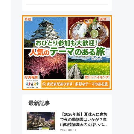
最新記事
【2026年版】夏休みに家族
で夜の動物園はいかが？東
山動植物園＆のんほいパー
ク「ナイトZOO」開催情報
2026.08.07