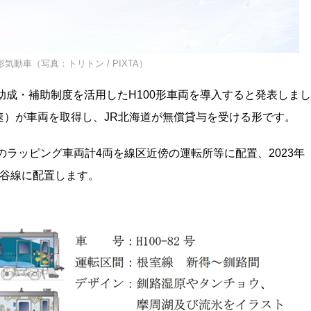
形気動車（写真：トリトン / PIXTA）
よる助成・補助制度を活用したH100形車両を導入すると発表しまし
速）が車両を取得し、JR北海道が無償貸与を受ける形です。
のラッピング車両計4両を線区近傍の運転所等に配置、2023年
宗谷線に配置します。