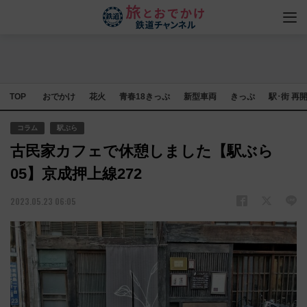
TOP
おでかけ
花火
青春18きっぷ
新型車両
きっぷ
駅･街 再
コラム
駅ぶら
古民家カフェで休憩しました【駅ぶら
05】京成押上線272
2023.05.23 06:05