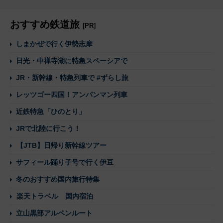
おすすめ鉄道旅
[PR]
しまかぜで行く伊勢志摩
日光・中禅寺湖に特急スペーシアで
JR・新幹線・特急列車で #ずらし旅
レッツゴー四国！アンパンマン列車
近鉄特急「ひのとり」
JRで北陸に行こう！
【JTB】日帰り新幹線ツアー
サフィール踊り子号で行く伊豆
冬のおすすめ国内旅行特集
楽天トラベル 国内宿泊
立山黒部アルペンルート