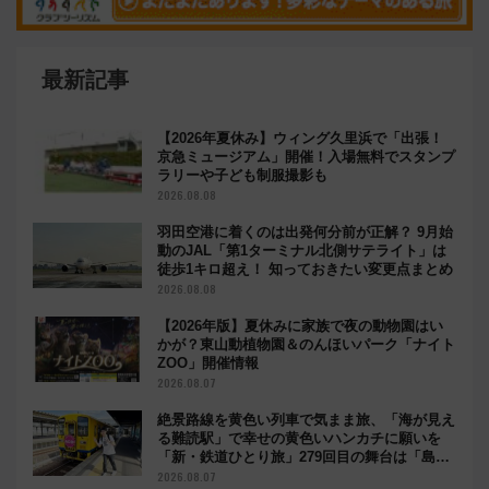
最新記事
【2026年夏休み】ウィング久里浜で「出張！
京急ミュージアム」開催！入場無料でスタンプ
ラリーや子ども制服撮影も
2026.08.08
羽田空港に着くのは出発何分前が正解？ 9月始
動のJAL「第1ターミナル北側サテライト」は
徒歩1キロ超え！ 知っておきたい変更点まとめ
2026.08.08
【2026年版】夏休みに家族で夜の動物園はい
かが？東山動植物園＆のんほいパーク「ナイト
ZOO」開催情報
2026.08.07
絶景路線を黄色い列車で気まま旅、「海が見え
る難読駅」で幸せの黄色いハンカチに願いを
「新・鉄道ひとり旅」279回目の舞台は「島原
鉄道」
2026.08.07