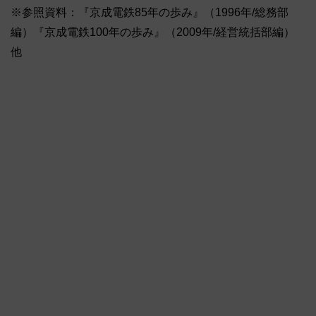
※参照資料：『京成電鉄85年の歩み』（1996年/総務部
編）『京成電鉄100年の歩み』（2009年/経営統括部編）
他