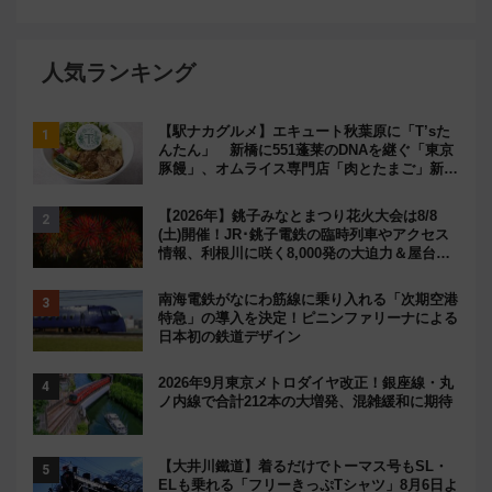
人気ランキング
【駅ナカグルメ】エキュート秋葉原に「T’sた
んたん」 新橋に551蓬莱のDNAを継ぐ「東京
豚饅」、オムライス専門店「肉とたまご」新グ
ルメ続々登場！【2026年8月】
【2026年】銚子みなとまつり花火大会は8/8
(土)開催！JR･銚子電鉄の臨時列車やアクセス
情報、利根川に咲く8,000発の大迫力＆屋台を
満喫
南海電鉄がなにわ筋線に乗り入れる「次期空港
特急」の導入を決定！ピニンファリーナによる
日本初の鉄道デザイン
2026年9月東京メトロダイヤ改正！銀座線・丸
ノ内線で合計212本の大増発、混雑緩和に期待
【大井川鐵道】着るだけでトーマス号もSL・
ELも乗れる「フリーきっぷTシャツ」8月6日よ