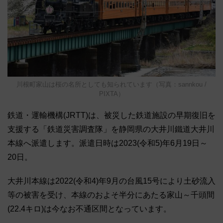
川根町家山は桜の名所としても知られています（写真：sannkou /
PIXTA）
鉄道・運輸機構(JRTT)は、被災した鉄道施設の早期復旧を
支援する「鉄道災害調査隊」を静岡県の大井川鐵道大井川
本線へ派遣します。派遣日時は2023(令和5)年6月19日～
20日。
大井川本線は2022(令和4)年9月の台風15号により土砂流入
等の被害を受け、本線のおよそ半分にあたる家山～千頭間
(22.4キロ)は今なお不通区間となっています。