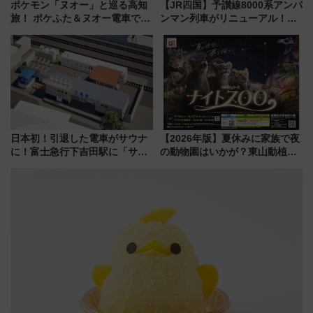
ポケモン「ヌオー」と巡る高知
【JR四国】予讃線8000系アンパ
旅！ ポケふた＆ヌオー電車で楽
ンマン列車がリニューアル！内
しむ鉄道スタンプラリーで土佐
外装デザイン公開 デビューは
路の絶景と絶品グルメを満喫！
今年12月
（7月18日スタート）
日本初！引退した電車がサウナ
【2026年版】夏休みに家族で夜
に！富士急行下吉田駅に「サ電
の動物園はいかが？東山動植物
（SADEN）」2026年12月開
園＆のんほいパーク「ナイト
業 行き交う電車の音や振動を
ZOO」開催情報
感じながら「ととのう」新感覚