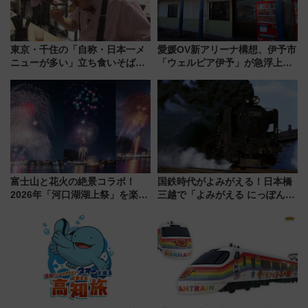
東京・千住の「自称・日本一メ
愛媛OV新アリーナ構想、伊予市
ニューが多い」立ち食いそば屋
「ウェルピア伊予」が急浮上！
とは？ ＢＳ日テレ『ドランク塚
サイボウズ青野社長の参加表明
地のふらっと立ち食いそば』
で探る鉄道アクセスの未来
7/27夜10時～放送
富士山と花火の絶景コラボ！
国鉄時代がよみがえる！日本橋
2026年「河口湖湖上祭」を楽し
三越で「よみがえる にっぽんの
む完全ガイド＆鉄道アクセスの
鉄道展」7/22-8/3開催、広田尚
ススメ
敬の名作写真も、駅弁フェスも
同時開催！