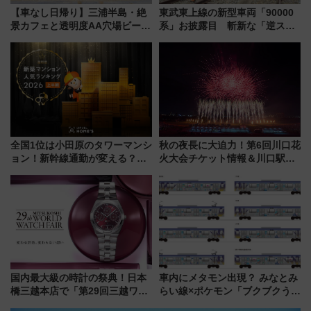
【車なし日帰り】三浦半島・絶
東武東上線の新型車両「90000
景カフェと透明度AA穴場ビーチ
系」お披露目 斬新な「逆スラ
を巡る！ おトクな電車きっぷ活
ント式」の先頭形状と明るく開
用してストレスフリー旅へ行こ
放的な車内空間に注目、デビュ
う！
ーは9月
全国1位は小田原のタワーマンシ
秋の夜長に大迫力！第6回川口花
ョン！新幹線通勤が変える？
火大会チケット情報＆川口駅か
「住みたい街」の最新トレンド
らのアクセスガイド
【新築マンション人気ランキン
グ】
国内最大級の時計の祭典！日本
車内にメタモン出現？ みなとみ
橋三越本店で「第29回三越ワー
らい線×ポケモン「ブクブクうみ
ルドウォッチフェア」開幕
ぞこの街」ラッピング電車が運