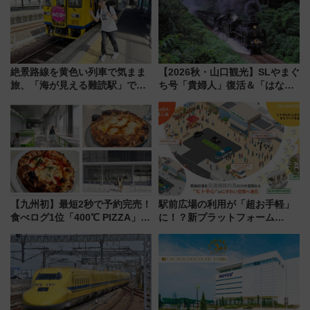
絶景路線を黄色い列車で気まま
【2026秋・山口観光】SLやまぐ
旅、「海が見える難読駅」で幸
ち号「貴婦人」復活＆「はなあ
せの黄色いハンカチに願いを
かり」初走行区間も！山口DCの
「新・鉄道ひとり旅」279回目
注目観光列車まとめ きっぷの取
の舞台は「島原鉄道」
り方は？
【九州初】最短2秒で予約完売！
駅前広場の利用が「超お手軽」
食べログ1位「400℃ PIZZA」が
に！？新プラットフォーム
博多駅すぐの明治公園に8/7オー
「HirakeBA」8月3日始動、ス
プン。もつ鍋風など限定メニュ
マホで簡単申請 物販や演奏会な
ーも
どに【JR東日本】