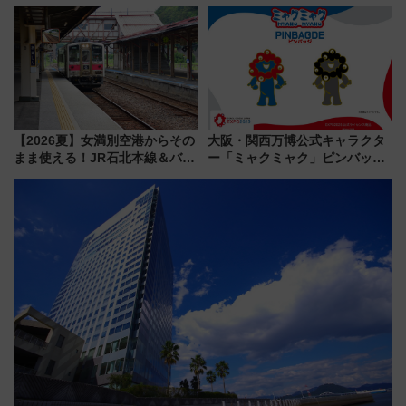
ル高知」が8月開業
タウンの新たな水辺の憩いエリ
ア「LAKESIDE PARK」（埼玉
県越谷市）
【2026夏】女満別空港からその
大阪・関西万博公式キャラクタ
まま使える！JR石北本線＆バス
ー「ミャクミャク」ピンバッジ
乗り放題「北見・網走周遊フリ
新登場！関西の駅構内などで7月
ーパス」でおトクに道東観光
中旬発売
（8/3発売）