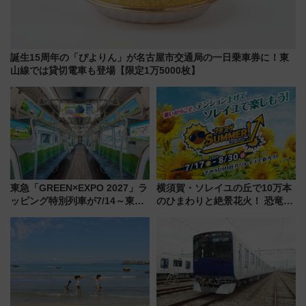
誕生15周年の「ぴよりん」が名古屋市交通局の一日乗車券に！東
山線では貸切電車も登場【限定1万5000枚】
東急「GREEN×EXPO 2027」ラ
横須賀・ソレイユの丘で10万本
ッピング特別列車が7/14～東
のひまわりと絶景花火！ 恐竜や
横・田園都市・目黒線でデビュ
ドッグプールなど三浦半島の日
ー！ 注目の編成やデザインまと
帰りお出かけ最新情報（2026年
め
7月17日～開催）