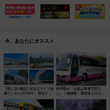
今、あなたにオススメ
【推し活×遠征】好きなライブ会
約半数が「お盆は帰省予定な
場ランキングTOP3！ 東京ドー
し」！物価高・運賃値上げが財
ムや大阪城ホールが選ばれる理
布を直撃、往復1万円以内なら帰
由と交通アクセス術、ライブ会
りたいけど……【WILLER お盆
場に何を求める？
帰省動向調査】