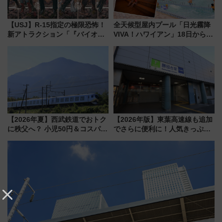
【USJ】R-15指定の極限恐怖！
全天候型屋内プール「日光霧降
新アトラクション「『バイオハ
VIVA！ハワイアン」18日から営
ザード レクイエム』 ザ・ダイ
業開始 小さなお子様連れのフ
ブ」今秋登場 ―予測不能の恐
ァミリーから大人まで幅広い世
怖に泣き叫べ―
代が一日中楽しる夏のリゾート
を楽しんで
【2026年夏】西武鉄道でおトク
【2026年版】東葉高速線も追加
に秩父へ？ 小児50円＆コスパ最
でさらに便利に！人気きっぷ
強きっぷで「安・近・短」な家
「サンキューちばフリーパス」
族旅行！ 深夜の正丸トンネル探
今年も発売 秋・早春に千葉県を
検や特急ラビューも
巡るなら使い勝手・コスパ抜群