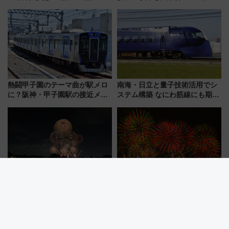
み野線「ゆめが丘ソラトス」2周
道まつり2026」が8月8日・9日
年祭にそうにゃん＆DB.スター
に開催決定
マンが登場
熱闘甲子園のテーマ曲が駅メロ
南海・日立と量子技術活用でシ
に？阪神・甲子園駅の接近メロ
ステム構築 なにわ筋線にも期待
ディがVaundy「かげろう」×向
乗務員・車両計画作業を短縮へ
谷実アレンジの特別仕様へ、8月
5日始発から
【立川市】立川まつり国営昭和
【2026年】銚子みなとまつり花
記念公園花火大会7/25開催！
火大会は8/8 (土)開催！JR･銚子
5000発の花火が夜を彩る 今年は
電鉄の臨時列車やアクセス情
混雑に要注意、その理由は
報、利根川に咲く8,000発の大迫
力＆屋台を満喫