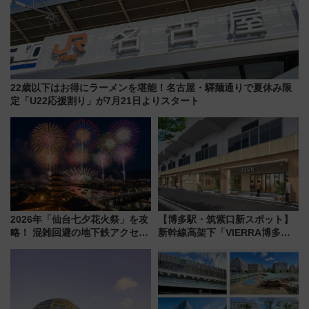
22歳以下はお得にラーメンを堪能！名古屋・驛麺通りで夏休み限
定「U22応援割り」が7月21日よりスタート
2026年「仙台七夕花火祭」を攻
【博多駅・筑紫口新スポット】
略！ 混雑回避の地下鉄アクセス
新幹線高架下「VIERRA博多テ
からまだ買える有料席情報、花
ラス」が9/18開業！九州初出店
火前に楽しむ仙台観光ルートま
など注目の全6店舗 「博多活憩
で解説！
通り」も一新