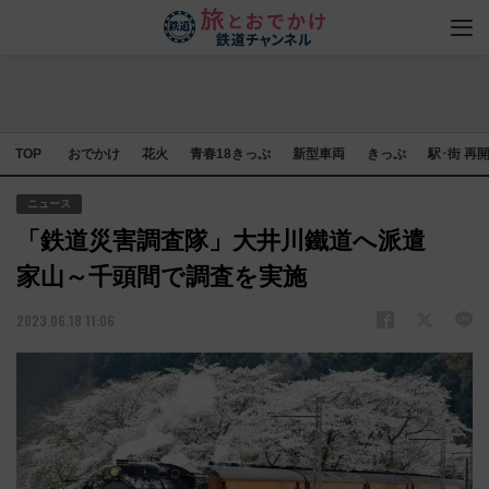
TOP
おでかけ
花火
青春18きっぷ
新型車両
きっぷ
駅･街 再
ニュース
「鉄道災害調査隊」大井川鐵道へ派遣
家山～千頭間で調査を実施
2023.06.18 11:06