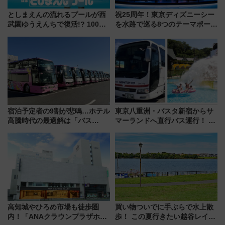
としまえんの流れるプールが西
祝25周年！東京ディズニーシー
武園ゆうえんちで復活!? 100周
を水路で巡る8つのテーマポート
年記念企画＆「春日のうん○スラ
と限定デコレーションを解説
イダー」に注目 2026年夏は所
沢へ遊びに行こう
宿泊予定者の9割が悲鳴…ホテル
東京八重洲・バスタ新宿からサ
高騰時代の最適解は「バス
マーランドへ直行バス運行！ お
泊」!? WILLER最新調査で判明
トクな1Dayパスで夏のプールと
した、推し活遠征や観光時のリ
推し活を楽しもう！（2026年
アルな懐事情
8/1～31）
高知城やひろめ市場も徒歩圏
買い物ついでに手ぶらで水上散
内！「ANAクラウンプラザホテ
歩！ この夏行きたい越谷レイク