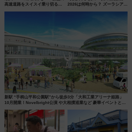
高速道路をスイスイ乗り切る快
2026は何時から？ ズーラシア・
適ドライブ術
野毛山・金沢の電車アクセスや
見どころ、限定イベントを徹底
解説！
新駅 “手柄山平和公園駅”から徒歩3分「大和工業アリーナ姫路」
10月開業！Novelbright公演 や大相撲巡業など 豪華イベントとア
クセス