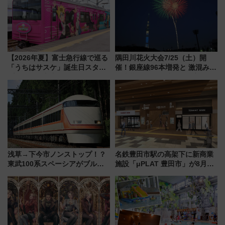
【2026年夏】富士急行線で巡る
隅田川花火大会7/25（土）開
「うちはサスケ」誕生日スタン
催！銀座線96本増発と 激混みの
プラリー！富士急ハイランド限
「浅草駅」を回避する最寄り駅･
定グルメ＆グッズ徹底ガイド
アクセス攻略法、2万発の花火が
都心の夜に！
浅草→下今市ノンストップ！？
名鉄豊田市駅の高架下に新商業
東武100系スペーシアがブルー
施設「μPLAT 豊田市」が8月26
リボン賞35周年記念で「デビュ
日開業！全8店舗が出店し街の新
ー当時の停車駅」を再現 運転
たな玄関口へ
時刻や特急券の買い方を紹介