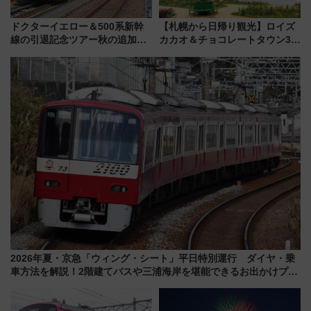
ドクターイエロー＆500系新幹
【札幌から日帰り観光】ロイズ
線の引退記念ツアー秋の追加企
カカオ＆チョコレートタウン3周
画が決定！乗車体験やグッズ・
年！ 9月は入場料半額やチョコ
ホテル情報まとめ
詰め放題を開催、ロイズタウン
駅からのアクセスも
2026年夏・京急「ウィング・シート」平日特別運行 ダイヤ・乗
車方法を解説！2階建てバスや三浦海岸を堪能できるお出かけプラ
ンもご紹介