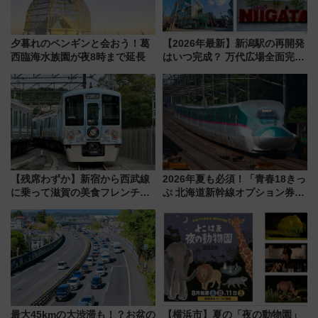
夕暮れのペンギンと会おう！葛
【2026年最新】新潟駅の再開発
西臨海水族園が夜8時まで延長
はいつ完成？ 万代広場全面完成
から「にいがた2キロ」・古町再
開発、バスタ新潟構想まで徹底
解説！
【残席わずか】新宿から西武線
2026年夏も必須！「青春18きっ
に乗って滋賀の美食フレンチを
ぷ 北海道新幹線オプション券」
堪能？ 大人気レストラン列車
自動改札対応ルールと途中下車
「52席の至福」で味わう近江牛
の罠
や伝統文化の特別コラボ
最大45kmの大渋滞も！？お盆の
【横浜市】夏の「夜の動物園」