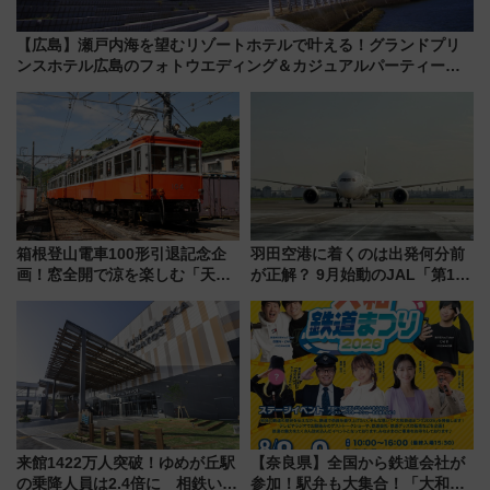
【広島】瀬戸内海を望むリゾートホテルで叶える！グランドプリ
ンスホテル広島のフォトウエディング＆カジュアルパーティープ
ラン
箱根登山電車100形引退記念企
羽田空港に着くのは出発何分前
画！窓全開で涼を楽しむ「天然
が正解？ 9月始動のJAL「第1タ
クーラー体験号」と限定鉄コレ
ーミナル北側サテライト」は徒
発売
歩1キロ超え！ 知っておきたい
変更点まとめ
来館1422万人突破！ゆめが丘駅
【奈良県】全国から鉄道会社が
の乗降人員は2.4倍に 相鉄いず
参加！駅弁も大集合！「大和鉄