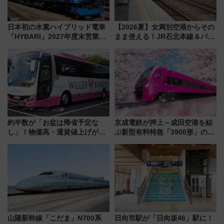
日本初の水素ハイブリッド電車
【2026夏】女満別空港からその
「HYBARI」2027年度末営業運
まま使える！JR石北本線＆バス
転へ 鉄道・発電・まちづくり
乗り放題「北見・網走周遊フリ
で水素利活用が加速
ーパス」でおトクに道東観光
（8/3発売）
約半数が「お盆は帰省予定な
京成電鉄が押上～成田空港を結
し」！物価高・運賃値上げが財
ぶ新型有料特急「3900形」のコ
布を直撃、往復1万円以内なら帰
ンセプト・デザイン公開 愛称
りたいけど……【WILLER お盆
募集も実施
帰省動向調査】
山陽新幹線「こだま」N700系
日向市駅が「日向坂46」駅に！