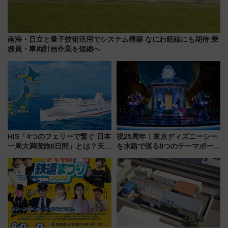
南海・日立と量子技術活用でシステム構築 なにわ筋線にも期待 乗
務員・車両計画作業を短縮へ
HIS「4つのフェリーで繋ぐ 日本
祝25周年！東京ディズニーシー
一周大満喫旅8日間」とは？天橋
を水路で巡る8つのテーマポート
立・小樽・日光東照宮など全国
と限定デコレーションを解説
の絶景＆限定グルメを網羅！煩
雑な手続きも不要でお手軽に楽
しめるプランが登場