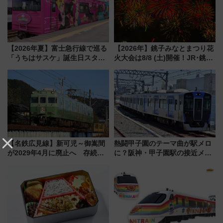
【2026年夏】富士急行線で巡る
【2026年】銚子みなとまつり花
「うちはサスケ」誕生日スタン
火大会は8/8 (土)開催！JR･銚子
プラリー！富士急ハイランド限
電鉄の臨時列車やアクセス情
定グルメ＆グッズ徹底ガイド
報、利根川に咲く8,000発の大迫
力＆屋台を満喫
【名鉄広見線】新可児～御嵩間
熱闘甲子園のテーマ曲が駅メロ
が2029年4月に廃止へ 存続協
に？阪神・甲子園駅の接近メロ
議終了で100年の歴史に幕
ディがVaundy「かげろう」×向
谷実アレンジの特別仕様へ、8月
5日始発から