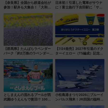
【奈良県】全国から鉄道会社が
日本初！引退した電車がサウナ
参加！駅弁も大集合！「大和鉄
に！富士急行下吉田駅に「サ電
道まつり2026」が8月8日・9日
（SADEN）」2026年12月開
に開催決定
業 行き交う電車の音や振動を
感じながら「ととのう」新感覚
【群馬県】たんばらラベンダー
【7/24発売】2027年引退のドク
パーク「約3万株のラベンダー」
ターイエロー（T5編成）記念グ
が見頃！新幹線＆無料送迎バス
ッズ7種が登場！ 新幹線車内放
で都心から約1時間半で夏の絶景
送の目覚まし時計など通販・販
を！
売店舗まとめ
としまえんの流れるプールが西
小松島港まつり2026にブルーイ
武園ゆうえんちで復活!? 100周
ンパルス飛来！JR四国の臨時ダ
年記念企画＆「春日のうん○スラ
イヤや駐車場予約を徹底解説