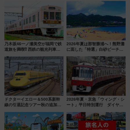
乃木坂46一ノ瀬美空が福岡で鉄
2026年夏は那智勝浦へ！熊野灘
道旅を満喫⁈ 西鉄の観光列車
に面した「特選」白砂ビーチは
「THE RAIL KITCHEN
必見 「第17回那智勝浦町花火大
CHIKUGO」で巡る福岡･太宰
会」は8月11日開催！
府･柳川の旅！YouTubeが公開
に
ドクターイエロー＆500系新幹
2026年夏・京急「ウィング・シ
線の引退記念ツアー秋の追加企
ート」平日特別運行 ダイヤ・
画が決定！乗車体験やグッズ・
乗車方法を解説！2階建てバスや
ホテル情報まとめ
三浦海岸を堪能できるお出かけ
プランもご紹介