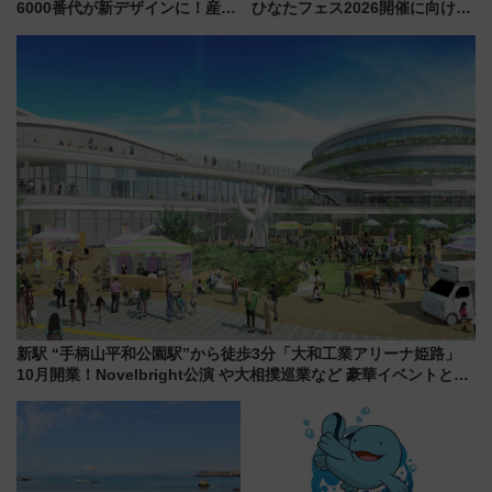
6000番代が新デザインに！産学
ひなたフェス2026開催に向けJR
連携で描く瀬戸内の波模様 運
九州が記念きっぷや臨時列車で
用は今冬から
全力応援 夜行列車「ドリーム
おひさま号」も走る
新駅 “手柄山平和公園駅”から徒歩3分「大和工業アリーナ姫路」
10月開業！Novelbright公演 や大相撲巡業など 豪華イベントとア
クセス