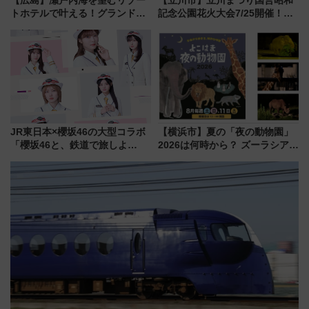
トホテルで叶える！グランドプ
記念公園花火大会7/25開催！
リンスホテル広島のフォトウエ
5000発の花火が夜を彩る 今年は
ディング＆カジュアルパーティ
混雑に要注意、その理由は
ープラン
JR東日本×櫻坂46の大型コラボ
【横浜市】夏の「夜の動物園」
「櫻坂46と、鉄道で旅しよ
2026は何時から？ ズーラシア・
う。」が7月20日より始動！新
野毛山・金沢の電車アクセスや
潟・長野・庄内へ
見どころ、限定イベントを徹底
解説！