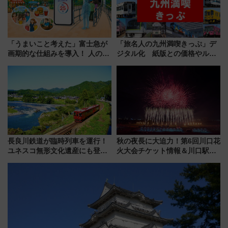
「うまいこと考えた」富士急が
「旅名人の九州満喫きっぷ」デ
画期的な仕組みを導入！ 人のか
ジタル化 紙版との価格やルー
わりにスマホが並ぶ「分身く
ルの違いを解説
ん」始動
長良川鉄道が臨時列車を運行！
秋の夜長に大迫力！第6回川口花
ユネスコ無形文化遺産にも登録
火大会チケット情報＆川口駅か
された「郡上おどり」楽しむ人
らのアクセスガイド
に 乗車には予約が必要