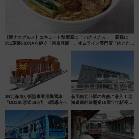
【駅ナカグルメ】エキュート秋葉原に「T’sたんたん」 新橋に
551蓬莱のDNAを継ぐ「東京豚饅」、オムライス専門店「肉とたま
ご」新グルメ続々登場！【2026年8月】
JR北海道が新型事業用機関車
新函館北斗駅の裏側に潜入！北
「DD200形式500代」3両導入へ
海道新幹線開業10周年で駅長
室・地下通路など公開イベン
ト 参加方法や体験内容を紹介