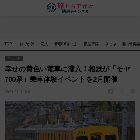
TOP
おでかけ
花火
青春18きっぷ
新型車両
きっぷ
駅･街 再
ニュース
幸せの黄色い電車に潜入！相鉄が「モヤ
700系」乗車体験イベントを2月開催
2024.01.11 10:01