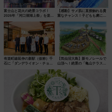
富士山と花火の絶景コラボ！
【感動】サメ肌に直接触れる貴
2026年「河口湖湖上祭」を楽し
重なチャンス！子どもも虜にな
む完全ガイド＆鉄道アクセスの
る鴨川シーワールド「エイとサ
ススメ
メのタッチングプール」【夏休
み限定企画】
有楽町線延伸の新駅（仮称）千
【気仙沼大島】新モノレールで
石に「ダンデライオン・チョコ
山頂へ！絶景の「亀山テラス
レート」が出店！ 東京メトロが
360°」が7月19日オープン、休
1億円出資で挑む新時代のまちづ
暇村のお得な日帰りプランも登
くりとは？
場