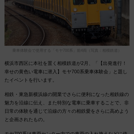
乗車体験会で使用する「モヤ700系」前4両（写真：相模鉄道）
横浜市西区に本社を置く相模鉄道が2月、「【出発進行！
幸せの黄色い電車に潜入】モヤ700系乗車体験会」と題し
たイベントを行います。
相鉄・東急新横浜線の開業でさらに便利になった相鉄線の
魅力を沿線に伝え、また特別な電車に乗車することで、非
日常の体験を通じて沿線の方々の相鉄愛をさらに高めよう
と企画されたもの。
モヤ700系は車両センター内での車両の入れ換えなどに使