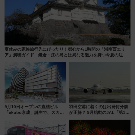
夏休みの家族旅行先にぴったり！都心から1時間の「湘南西エリ
ア」満喫ガイド 鎌倉・江の島とは異なる魅力を持つ今夏の注目
スポット
9月10日オープンの直結ビル
羽田空港に着くのは出発何分前
「ekubo京成」誕生で、スカイ
が正解？ 9月始動のJAL「第1タ
ライナーも停まる巨大ハブ駅・
ーミナル北側サテライト」は徒
新鎌ヶ谷はどう変わる？ 全テナ
歩1キロ超え！ 知っておきたい
ント情報も公開！
変更点まとめ