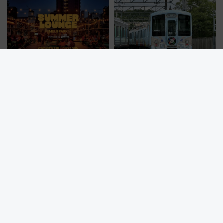
など注目の全6店舗 「博多活憩
杯……工場直送生ビールや島グ
通り」も一新
ルメが美味い
【2026夏】都立明治公園ビアガ
【残席わずか】新宿から西武線
ーデン＆野外映画！「SUMMER
に乗って滋賀の美食フレンチを
LOUNGE」のアクセスと上映ス
堪能？ 大人気レストラン列車
ケジュール 夜風とビール、映画
「52席の至福」で味わう近江牛
を満喫！
や伝統文化の特別コラボ