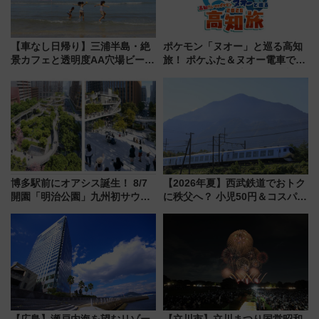
【車なし日帰り】三浦半島・絶
ポケモン「ヌオー」と巡る高知
景カフェと透明度AA穴場ビーチ
旅！ ポケふた＆ヌオー電車で楽
を巡る！ おトクな電車きっぷ活
しむ鉄道スタンプラリーで土佐
用してストレスフリー旅へ行こ
路の絶景と絶品グルメを満喫！
う！
（7月18日スタート）
博多駅前にオアシス誕生！ 8/7
【2026年夏】西武鉄道でおトク
開園「明治公園」九州初サウナ
に秩父へ？ 小児50円＆コスパ最
TOTOPAや日本一のピザなど絶
強きっぷで「安・近・短」な家
品グルメ登場で駅前の過ごし方
族旅行！ 深夜の正丸トンネル探
はどう変わる？
検や特急ラビューも
【広島】瀬戸内海を望むリゾー
【立川市】立川まつり国営昭和