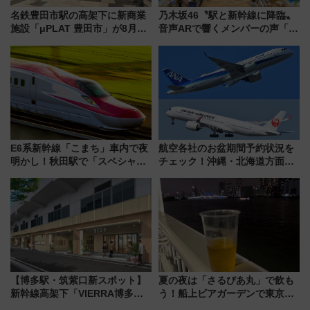
名鉄豊田市駅の高架下に新商業
乃木坂46〝駅と新幹線に降臨〟
施設「μPLAT 豊田市」が8月26
音声ARで響くメンバーの声「真
日開業！全8店舗が出店し街の新
夏の全国ツアー2026」
たな玄関口へ
E6系新幹線「こまち」車内で夜
航空各社のお盆期間予約状況を
明かし！秋田駅で「スペシャル
チェック！沖縄・北海道方面は
ナイト」8月開催、料金や予約方
予約急増中、いまから狙うべき
法は？
日は？
【博多駅・筑紫口新スポット】
夏の夜は「さるびあ丸」で飲も
新幹線高架下「VIERRA博多テ
う！船上ビアガーデンで東京湾
ラス」が9/18開業！九州初出店
の夜景を眺めながら軽く一