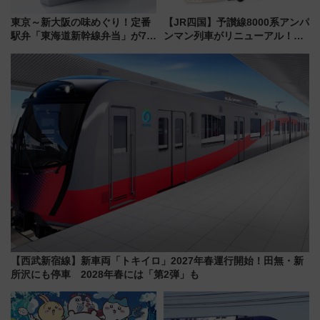
東京～新大阪の味めぐり！定番
【JR四国】予讃線8000系アンパ
駅弁「東海道新幹線弁当」が7月
ンマン列車がリニューアル！内
21日にリニューアル発売
外装デザイン公開 デビューは
今年12月
【西武新宿線】新車両「トキイロ」2027年春運行開始！田無・新
所沢にも停車 2028年春には「第2弾」も