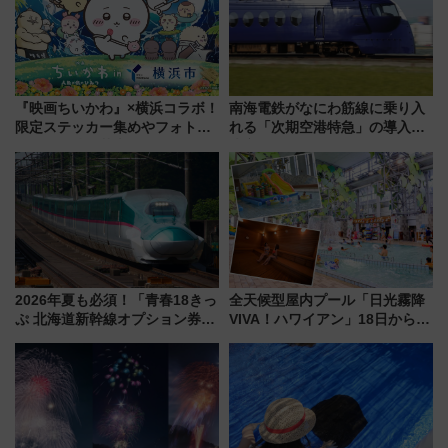
『映画ちいかわ』×横浜コラボ！
南海電鉄がなにわ筋線に乗り入
限定ステッカー集めやフォトス
れる「次期空港特急」の導入を
ポット、特別花火でみなとみら
決定！ピニンファリーナによる
いを満喫しよう（花火鑑賞会応
日本初の鉄道デザイン
募は7/12まで！）
2026年夏も必須！「青春18きっ
全天候型屋内プール「日光霧降
ぷ 北海道新幹線オプション券」
VIVA！ハワイアン」18日から営
自動改札対応ルールと途中下車
業開始 小さなお子様連れのフ
の罠
ァミリーから大人まで幅広い世
代が一日中楽しる夏のリゾート
を楽しんで