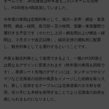
キームです。JR北海道は昨年度もこのスキームを活用
し、H100形を4両追加していました。
今年度の車両は定期列車として、旭川～名寄・網走・富良
野間、網走～緑間、長万部～苫小牧間、室蘭～東室蘭間で
運行する予定です（※ただし上川～網走間および網走～緑
間は、３月ダイヤ改正以降）。線区近傍の運転所に配置
し、観光列車としても運行するということです。
内装も観光列車として使用できるよう、一般のH100形と
は異なるデザインに変更されます（昨年度の車両も同様で
す）。座席シート生地のデザインには、タンチョウやエゾ
マツなど北海道の自然や風景をイメージした絵柄を取り入
れ、新しく追加するテーブルには北海道産のタモ材を使
用。吊り手にも木材を使用することでより北海道の自然を
感じられるものになりました。