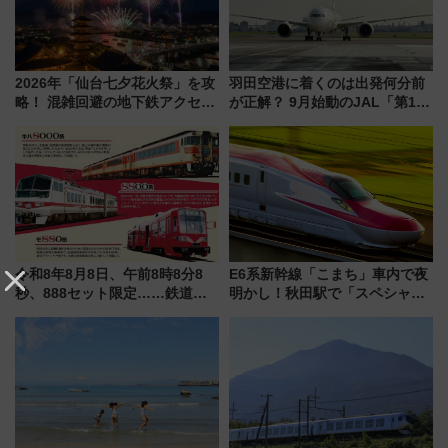
2026年「仙台七夕花火祭」を攻
羽田空港に着くのは出発何分前
略！ 混雑回避の地下鉄アクセス
が正解？ 9月始動のJAL「第1タ
からまだ買える有料席情報、花
ーミナル北側サテライト」は徒
火前に楽しむ仙台観光ルートま
歩1キロ超え！ 知っておきたい
で解説！
変更点まとめ
令和8年8月8日、午前8時8分8
E6系新幹線「こまち」車内で夜
秒、888セット限定……鉄道各
明かし！秋田駅で「スペシャル
社の「8・8・8」な記念きっぷ
ナイト」8月開催、料金や予約方
たち
法は？