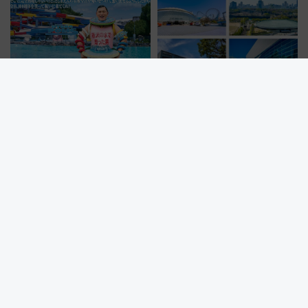
としまえんの流れるプールが西
【推し活×遠征】好きなライブ会
武園ゆうえんちで復活!? 100周
場ランキングTOP3！ 東京ドー
年記念企画＆「春日のうん○スラ
ムや大阪城ホールが選ばれる理
イダー」に注目 2026年夏は所
由と交通アクセス術、ライブ会
沢へ遊びに行こう
場に何を求める？