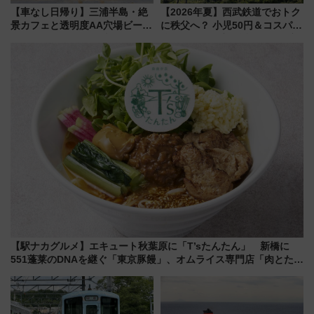
【車なし日帰り】三浦半島・絶
【2026年夏】西武鉄道でおトク
景カフェと透明度AA穴場ビーチ
に秩父へ？ 小児50円＆コスパ最
を巡る！ おトクな電車きっぷ活
強きっぷで「安・近・短」な家
用してストレスフリー旅へ行こ
族旅行！ 深夜の正丸トンネル探
う！
検や特急ラビューも
【駅ナカグルメ】エキュート秋葉原に「T’sたんたん」 新橋に
551蓬莱のDNAを継ぐ「東京豚饅」、オムライス専門店「肉とたま
ご」新グルメ続々登場！【2026年8月】