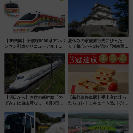
【JR四国】予讃線8000系アンパ
夏休みの家族旅行先にぴった
ンマン列車がリニューアル！内
り！都心から1時間の「湘南西エ
外装デザイン公開 デビューは
リア」満喫ガイド 鎌倉・江の
今年12月
島とは異なる魅力を持つ今夏の
注目スポット
【明日から】お盆の新幹線「の
【新幹線停車駅】手土産に迷っ
ぞみ」は自由席なし！8月8日午
たらコレ！エキュート品川で3年
前はほぼ満席…でも数時間ズラ
連続売上1位を獲得した定番手土
せば空きが見つかることも 混
産スイーツとは？
雑避ける「空席」探しのコツ