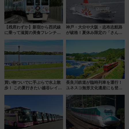
【残席わずか】新宿から西武線
神戸・大分や大阪・志布志航路
に乗って滋賀の美食フレンチを
が破格！夏休み限定の「さんふ
堪能？ 大人気レストラン列車
らわあスペシャルセール」スタ
「52席の至福」で味わう近江牛
ート 夕朝食ビュッフェ付きで
や伝統文化の特別コラボ
快適な船旅はいかが？
買い物ついでに手ぶらで水上散
長良川鉄道が臨時列車を運行！
歩！ この夏行きたい越谷レイク
ユネスコ無形文化遺産にも登録
タウンの新たな水辺の憩いエリ
された「郡上おどり」楽しむ人
ア「LAKESIDE PARK」（埼玉
に 乗車には予約が必要
県越谷市）