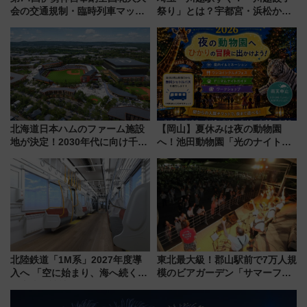
会の交通規制・臨時列車マッ
祭り」とは？宇都宮・浜松から
プ！JR東海・近鉄で快適にアク
ご当地和牛まで全国の人気餃子
セス
を食べ比べ【7月25日・26日開
催】
北海道日本ハムのファーム施設
【岡山】夏休みは夜の動物園
地が決定！2030年代に向け千歳
へ！池田動物園「光のナイトズ
線沿線が一大野球エリア
ー2026」で光と動物が彩る特別
な夜
北陸鉄道「1M系」2027年度導
東北最大級！郡山駅前で7万人規
入へ 「空に始まり、海へ続く」
模のビアガーデン「サマーフェ
白山比咩神社をモチーフにした
スタ IN KORIYAMA 2026」
神秘的なデザイン
7/24-26開催！ 有料席はJRE