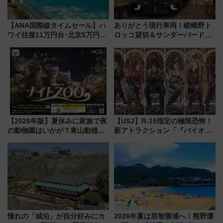
【ANA国際線タイムセール】ハ
ありがとう現行車両！嵯峨野ト
ワイ往復11万円台･北京5万円台
ロッコ貸切＆サンダーバードレ
～、憧れのビジネスクラスも！
ストランで語り合う秋の京都
来春のGW旅行まで狙える激ア
斉藤雪乃＆福原トシヒロと行
ツ路線まとめ（8/10まで）
く！9月13日「京都の鉄道満喫
ツアー」開催
【2026年版】夏休みに家族で夜
【USJ】R-15指定の極限恐怖！
の動物園はいかが？東山動植物
新アトラクション「『バイオハ
園＆のんほいパーク「ナイト
ザード レクイエム』 ザ・ダイ
ZOO」開催情報
ブ」今秋登場 ―予測不能の恐
怖に泣き叫べ―
憧れの「城泊」が自分好みにカ
2026年夏は那智勝浦へ！熊野灘