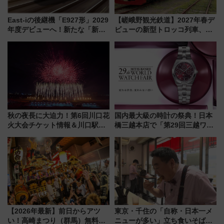
East-iの後継機「E927形」2029
【嵯峨野観光鉄道】2027年春デ
年度デビューへ！新たな「新幹
ビューの新型トロッコ列車、い
線専用検測車」の性能を徹底解
よいよ試運転開始へ！現行車両
説【JR東日本】
は2026年で引退
秋の夜長に大迫力！第6回川口花
国内最大級の時計の祭典！日本
火大会チケット情報＆川口駅か
橋三越本店で「第29回三越ワー
らのアクセスガイド
ルドウォッチフェア」開幕
【2026年8月5日～25日】
【2026年最新】前日からアツ
東京・千住の「自称・日本一メ
い！高崎まつり（群馬）無料観
ニューが多い」立ち食いそば屋