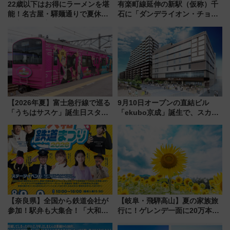
22歳以下はお得にラーメンを堪
有楽町線延伸の新駅（仮称）千
能！名古屋・驛麺通りで夏休み
石に「ダンデライオン・チョコ
限定「U22応援割り」が7月21日
レート」が出店！ 東京メトロが
よりスタート
1億円出資で挑む新時代のまちづ
くりとは？
【2026年夏】富士急行線で巡る
9月10日オープンの直結ビル
「うちはサスケ」誕生日スタン
「ekubo京成」誕生で、スカイ
プラリー！富士急ハイランド限
ライナーも停まる巨大ハブ駅・
定グルメ＆グッズ徹底ガイド
新鎌ヶ谷はどう変わる？ 全テナ
ント情報も公開！
【奈良県】全国から鉄道会社が
【岐阜・飛騨高山】夏の家族旅
参加！駅弁も大集合！「大和鉄
行に！ゲレンデ一面に20万本の
道まつり2026」が8月8日・9日
ひまわりが咲き誇る「アルコピ
に開催決定
アひまわり園」開園