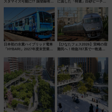
スタマイズ可能に!? 国登録有形
に面した「特選」白砂ビーチは
文化財・丸亀城「延寿閣別館」
必見 「第17回那智勝浦町花火大
にオーダーメイド型の宿泊プラ
会」は8月11日開催！
ンが誕生！
日本初の水素ハイブリッド電車
【ひなたフェス2026】宮崎の宿
「HYBARI」2027年度末営業運
難民へ！特急787系で一晩過ご
転へ 鉄道・発電・まちづくり
せる夜間滞在型イベント「スワ
で水素利活用が加速
ローおひさま」が救世主に？