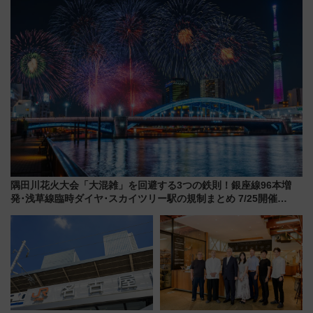
MALLで予約可能
隅田川花火大会「大混雑」を回避する3つの鉄則！銀座線96本増
発･浅草線臨時ダイヤ･スカイツリー駅の規制まとめ 7/25開催
（2026年）