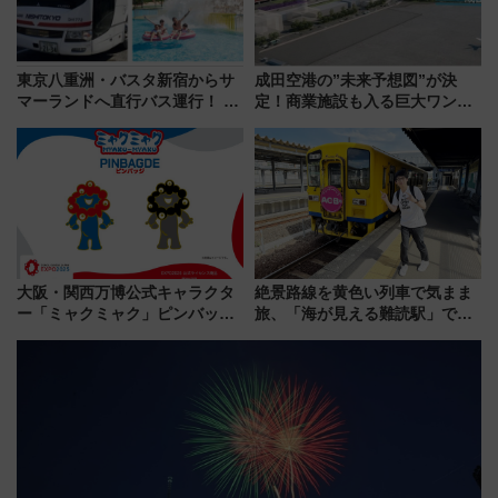
東京八重洲・バスタ新宿からサ
成田空港の”未来予想図”が決
マーランドへ直行バス運行！ お
定！商業施設も入る巨大ワンタ
トクな1Dayパスで夏のプールと
ーミナル、京成の高架新駅整備
推し活を楽しもう！（2026年
で新型特急が品川･羽田とを結
8/1～31）
ぶ！ JR空港駅は2面3線化！
大阪・関西万博公式キャラクタ
絶景路線を黄色い列車で気まま
ー「ミャクミャク」ピンバッジ
旅、「海が見える難読駅」で幸
新登場！関西の駅構内などで7月
せの黄色いハンカチに願いを
中旬発売
「新・鉄道ひとり旅」279回目
の舞台は「島原鉄道」