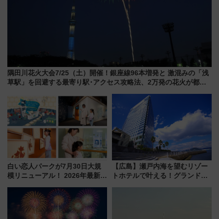
隅田川花火大会7/25（土）開催！銀座線96本増発と 激混みの「浅
草駅」を回避する最寄り駅･アクセス攻略法、2万発の花火が都心
の夜に！
白い恋人パークが7月30日大規
【広島】瀬戸内海を望むリゾー
模リニューアル！ 2026年最新の
トホテルで叶える！グランドプ
新エリア・工場見学の見どころ
リンスホテル広島のフォトウエ
と料金・アクセスを徹底解説
ディング＆カジュアルパーティ
（札幌市）
ープラン