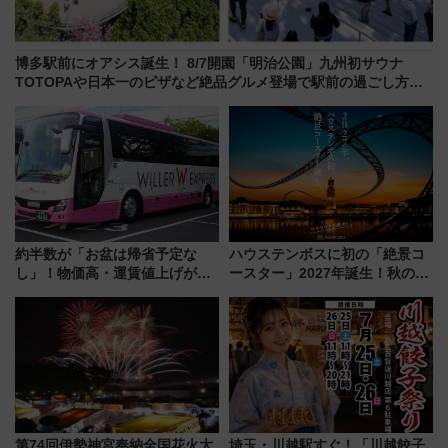
博多駅前にオアシス誕生！ 8/7開園「明治公園」九州初サウナ
TOTOPAや日本一のピザなど絶品グルメ登場で駅前の過ごし方は
どう変わる？
約半数が「お盆は帰省予定な
ハウステンボスに初の「絶景コ
し」！物価高・運賃値上げが財
ースター」2027年誕生！秋の
布を直撃、往復1万円以内なら帰
「すんごいハロウィン」見どこ
りたいけど……【WILLER お盆
ろも一挙紹介
帰省動向調査】
第74回伊勢神宮奉納全国花火大
埼玉・川越駅すぐ！「川越餃子