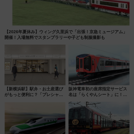
【2026年夏休み】ウィング久里浜で「出張！京急ミュージアム」
開催！入場無料でスタンプラリーや子ども制服撮影も
【新横浜駅】駅弁・お土産選び
阪神電車初の座席指定サービス
がもっと便利に？「プレシャス
名は「らくやんシート」に！新
デリ＆ギフト新横浜」がオープ
型3000系で大阪梅田～山陽姫路
ン 場所や営業時間・限定弁当
を快適移動
を紹介