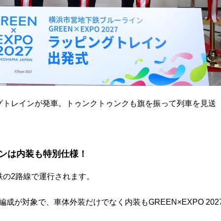
グトレインが発車。トゥンクトゥンクも旗を振って列車を見送
ンは内装も特別仕様！
鉄の2路線で運行されます。
編成が対象で、車体外装だけでなく内装もGREEN×EXPO 202