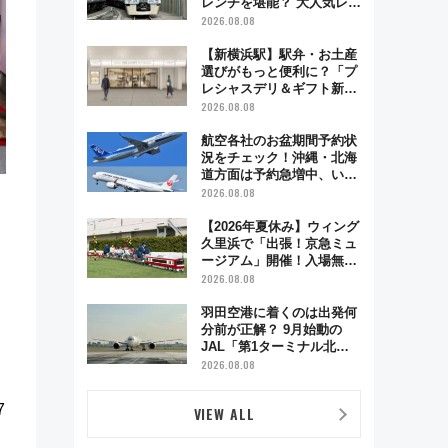
レンチを堪能？ 大人気レス
トラン列車「52席の至福」
2026.08.08
で味わう近江牛や伝統文化
の特別コラボ
【新横浜駅】駅弁・お土産
選びがもっと便利に？「プ
レシャスデリ＆ギフト新横
浜」がオープン 場所や営
2026.08.08
業時間・限定弁当を紹介
航空各社のお盆期間予約状
況をチェック！沖縄・北海
道方面は予約急増中、いま
から狙うべき日は？
2026.08.08
【2026年夏休み】ウィング
久里浜で「出張！京急ミュ
ージアム」開催！入場無料
でスタンプラリーや子ども
2026.08.08
制服撮影も
羽田空港に着くのは出発何
分前が正解？ 9月始動の
JAL「第1ターミナル北側
サテライト」は徒歩1キロ
2026.08.08
超え！ 知っておきたい変更
点まとめ
7
VIEW ALL