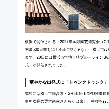
横浜で開催される「2027年国際園芸博覧会（GR
開幕500日前を11月4日に控えるなか、横浜
ます。28日には横浜市営地下鉄ブルーライン あざみ
式」が開催されました。
華やかな出発式に「トゥンクトゥンク」
式典には横浜市脱炭素・GREEN×EXPO推進
事務次長の栗本尚幸さんらが出席し、挨拶を行