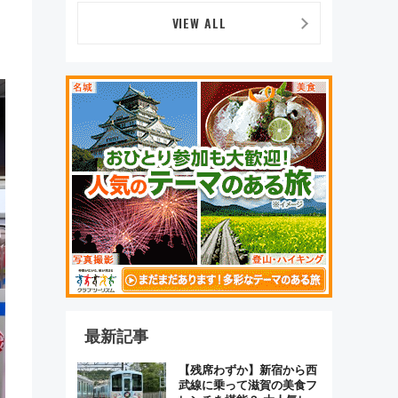
デザイン
VIEW ALL
最新記事
【残席わずか】新宿から西
武線に乗って滋賀の美食フ