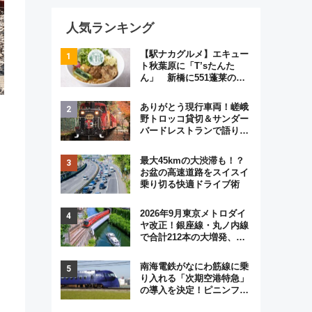
人気ランキング
【駅ナカグルメ】エキュー
ト秋葉原に「T’sたんた
ん」 新橋に551蓬莱の
DNAを継ぐ「東京豚饅」、
オムライス専門店「肉とた
ありがとう現行車両！嵯峨
まご」新グルメ続々登場！
。
野トロッコ貸切＆サンダー
【2026年8月】
バードレストランで語り合
う秋の京都 斉藤雪乃＆福
原トシヒロと行く！9月13
最大45kmの大渋滞も！？
日「京都の鉄道満喫ツア
お盆の高速道路をスイスイ
ー」開催
乗り切る快適ドライブ術
2026年9月東京メトロダイ
ヤ改正！銀座線・丸ノ内線
で合計212本の大増発、混
雑緩和に期待
南海電鉄がなにわ筋線に乗
り入れる「次期空港特急」
の導入を決定！ピニンファ
リーナによる日本初の鉄道