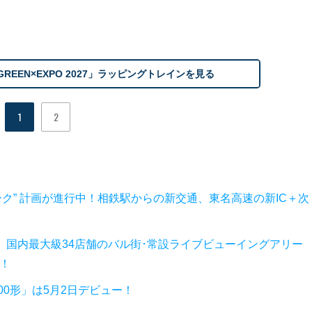
EEN×EXPO 2027」ラッピングトレインを見る
1
2
ク” 計画が進行中！相鉄駅からの新交通、東名高速の新IC＋次
内」国内最大級34店舗のバル街･常設ライブビューイングアリー
業！
0形」は5月2日デビュー！