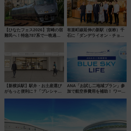
【ひなたフェス2026】宮崎の宿
有楽町線延伸の新駅（仮称）千
難民へ！特急787系で一晩過ご
石に「ダンデライオン・チョコ
せる夜間滞在型イベント「スワ
レート」が出店！ 東京メトロが
ローおひさま」が救世主に？
1億円出資で挑む新時代のまちづ
くりとは？
【新横浜駅】駅弁・お土産選び
ANA「お試し二地域プラン」参
がもっと便利に？「プレシャス
加で航空券費用を補助！ ワーケ
デリ＆ギフト新横浜」がオープ
ーションや週末移住に最適な自
ン 場所や営業時間・限定弁当
治体は？ 2026年は対象のエリア
を紹介
が拡大！