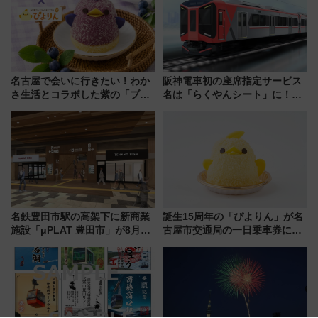
名古屋で会いに行きたい！わか
阪神電車初の座席指定サービス
さ生活とコラボした紫の「ブル
名は「らくやんシート」に！新
ーベリーぴよりん」期間限定販
型3000系で大阪梅田～山陽姫路
売
を快適移動
名鉄豊田市駅の高架下に新商業
誕生15周年の「ぴよりん」が名
施設「μPLAT 豊田市」が8月26
古屋市交通局の一日乗車券に！
日開業！全8店舗が出店し街の新
東山線では貸切電車も登場【限
たな玄関口へ
定1万5000枚】