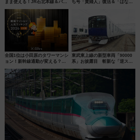
まま使える！JR石北本線＆バス
ち号「貴婦人」復活＆「はなあ
乗り放題「北見・網走周遊フリ
かり」初走行区間も！山口DCの
ーパス」でおトクに道東観光
注目観光列車まとめ きっぷの取
（8/3発売）
り方は？
全国1位は小田原のタワーマンシ
東武東上線の新型車両「90000
ョン！新幹線通勤が変える？
系」お披露目 斬新な「逆スラ
「住みたい街」の最新トレンド
ント式」の先頭形状と明るく開
【新築マンション人気ランキン
放的な車内空間に注目、デビュ
グ】
ーは9月