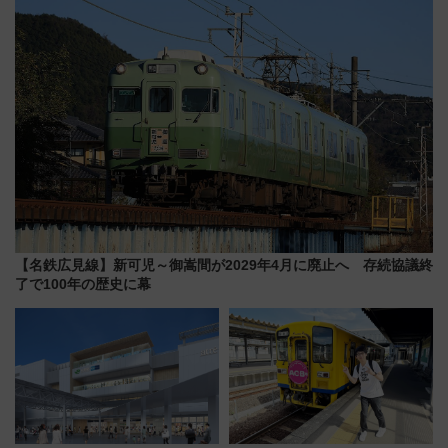
【名鉄広見線】新可児～御嵩間が2029年4月に廃止へ 存続協議終
了で100年の歴史に幕