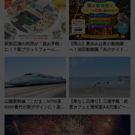
14日から 新車両「トキイロ」体
した、推し活遠征や観光時のリ
験ブースも アクセスや申込方法
アルな懐事情
を解説
駅前広場の利用が「超お手軽」
【岡山】夏休みは夜の動物園
に！？新プラットフォーム
へ！池田動物園「光のナイトズ
「HirakeBA」8月3日始動、ス
ー2026」で光と動物が彩る特別
マホで簡単申請 物販や演奏会な
な夜
どに【JR東日本】
山陽新幹線「こだま」N700系
【車なし日帰り】三浦半島・絶
6000番代が新デザインに！産学
景カフェと透明度AA穴場ビーチ
連携で描く瀬戸内の波模様 運
を巡る！ おトクな電車きっぷ活
用は今冬から
用してストレスフリー旅へ行こ
う！