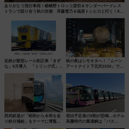
ありがとう現行車両！嵯峨野トロッコ貸切＆サンダーバードレス
トランで語り合う秋の京都 斉藤雪乃＆福原トシヒロと行く！9月
13日「京都の鉄道満喫ツアー」開催
近鉄が新型レール削正車「きず
秋の夜はシモキタへ！「ムーン
な」9月導入 「ミリング式」採
アートナイト下北沢2026」でイ
用でメンテナンス作業を効率
マーシブシアターやアート巡り
化！安全性や乗り心地の向上に
を満喫しよう
貢献するだけでなく、全線区で
活躍するための仕組みも
西武鉄道が「昭和から令和を走
宿泊予定者の9割が悲鳴…ホテル
り鉄分補給」をテーマに博覧会
高騰時代の最適解は「バス
を実施！くすのきホールで8月
泊」!? WILLER最新調査で判明