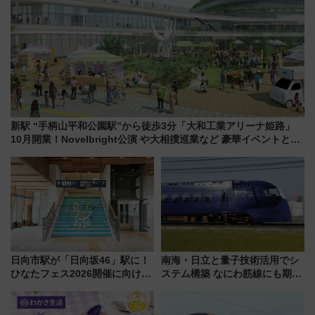
新駅 “手柄山平和公園駅”から徒歩3分「大和工業アリーナ姫路」
10月開業！Novelbright公演 や大相撲巡業など 豪華イベントとア
クセス
日向市駅が「日向坂46」駅に！
南海・日立と量子技術活用でシ
ひなたフェス2026開催に向けJR
ステム構築 なにわ筋線にも期待
九州が記念きっぷや臨時列車で
乗務員・車両計画作業を短縮へ
全力応援 夜行列車「ドリーム
おひさま号」も走る