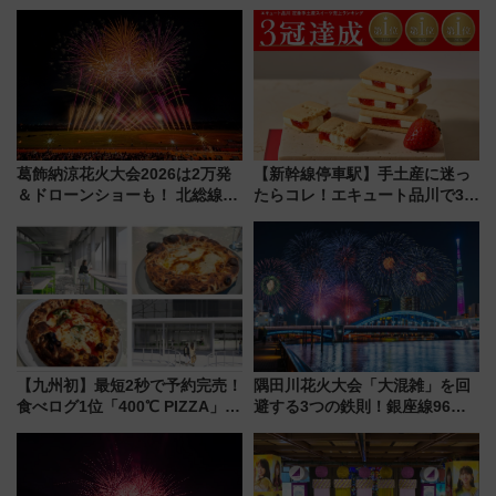
ル高知」が8月開業
タウンの新たな水辺の憩いエリ
ア「LAKESIDE PARK」（埼玉
県越谷市）
葛飾納涼花火大会2026は2万発
【新幹線停車駅】手土産に迷っ
＆ドローンショーも！ 北総線を
たらコレ！エキュート品川で3年
使った穴場アクセスや臨時列
連続売上1位を獲得した定番手土
車、観覧スポット情報と周辺観
産スイーツとは？
光まとめ（7/28開催）
【九州初】最短2秒で予約完売！
隅田川花火大会「大混雑」を回
食べログ1位「400℃ PIZZA」が
避する3つの鉄則！銀座線96本
博多駅すぐの明治公園に8/7オー
増発･浅草線臨時ダイヤ･スカイ
プン。もつ鍋風など限定メニュ
ツリー駅の規制まとめ 7/25開催
ーも
（2026年）