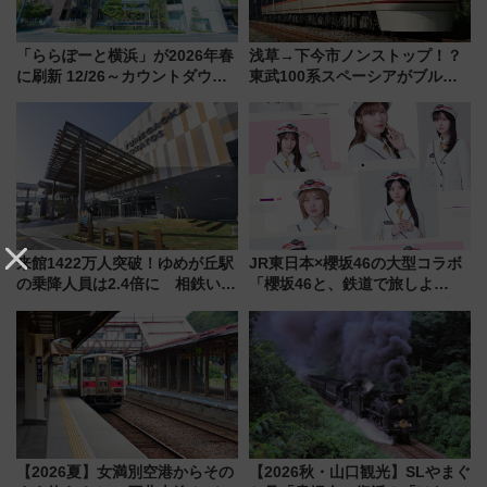
「ららぽーと横浜」が2026年春
浅草→下今市ノンストップ！？
に刷新 12/26～カウントダウン
東武100系スペーシアがブルー
セールも 年末年始の営業情報や
リボン賞35周年記念で「デビュ
バーゲン情報まとめ
ー当時の停車駅」を再現 運転
時刻や特急券の買い方を紹介
来館1422万人突破！ゆめが丘駅
JR東日本×櫻坂46の大型コラボ
の乗降人員は2.4倍に 相鉄いず
「櫻坂46と、鉄道で旅しよ
み野線「ゆめが丘ソラトス」2周
う。」が7月20日より始動！新
年祭にそうにゃん＆DB.スター
潟・長野・庄内へ
マンが登場
【2026夏】女満別空港からその
【2026秋・山口観光】SLやまぐ