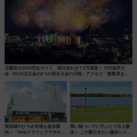
北國花火2026完全ガイド、両日合わせて3万発超！ 7/25金沢大
会・8/1川北大会の2つの花火大会の日程・アクセス・観覧席まと
め（石川県）
高知城やひろめ市場も徒歩圏
買い物ついでに手ぶらで水上散
内！「ANAクラウンプラザホテ
歩！ この夏行きたい越谷レイク