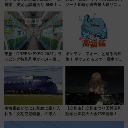
川案」決定も課題あり SNS上の
ゾーナ川崎が過去最大級リニュ
声は
ーアル！ フードコート拡大など
「いつから何が変わるか」徹底
解説！
東急「GREEN×EXPO 2027」ラ
ポケモン「ヌオー」と巡る高知
ッピング特別列車が7/14～東
旅！ ポケふた＆ヌオー電車で楽
横・田園都市・目黒線でデビュ
しむ鉄道スタンプラリーで土佐
ー！ 注目の編成やデザインまと
路の絶景と絶品グルメを満喫！
め
（7月18日スタート）
南海電鉄がなにわ筋線に乗り入
【立川市】立川まつり国営昭和
れる「次期空港特急」の導入を
記念公園花火大会7/25開催！
決定！ピニンファリーナによる
5000発の花火が夜を彩る 今年は
日本初の鉄道デザイン
混雑に要注意、その理由は