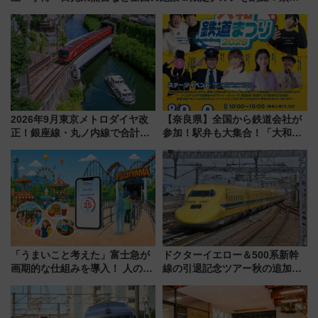
な手続きも不要でお手軽に楽しめるプランが登場
2026年9月東京メトロダイヤ改
【奈良県】全国から鉄道会社が
正！銀座線・丸ノ内線で合計
参加！駅弁も大集合！「大和鉄
212本の大増発、混雑緩和に期
道まつり2026」が8月8日・9日
待
に開催決定
「うまいこと考えた」富士急が
ドクターイエロー＆500系新幹
画期的な仕組みを導入！ 人のか
線の引退記念ツアー秋の追加企
わりにスマホが並ぶ「分身く
画が決定！乗車体験やグッズ・
ん」始動
ホテル情報まとめ