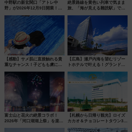
中野駅の新玄関口「アトレ中
絶景路線を黄色い列車で気まま
野」が2026年12月9日開業！新
旅、「海が見える難読駅」で幸
改札直結で屋上BBQも楽しめる
せの黄色いハンカチに願いを
注目スポット
「新・鉄道ひとり旅」279回目
の舞台は「島原鉄道」
【感動】サメ肌に直接触れる貴
【広島】瀬戸内海を望むリゾー
重なチャンス！子どもも虜にな
トホテルで叶える！グランドプ
る鴨川シーワールド「エイとサ
リンスホテル広島のフォトウエ
メのタッチングプール」【夏休
ディング＆カジュアルパーティ
み限定企画】
ープラン
富士山と花火の絶景コラボ！
【札幌から日帰り観光】ロイズ
2026年「河口湖湖上祭」を楽し
カカオ＆チョコレートタウン3周
む完全ガイド＆鉄道アクセスの
年！ 9月は入場料半額やチョコ
ススメ
詰め放題を開催、ロイズタウン