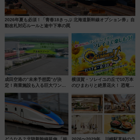
2026年夏も必須！「青春18きっぷ 北海道新幹線オプション券」自
動改札対応ルールと途中下車の罠
成田空港の”未来予想図”が決
横須賀・ソレイユの丘で10万本
定！商業施設も入る巨大ワンタ
のひまわりと絶景花火！ 恐竜や
ーミナル、京成の高架新駅整備
ドッグプールなど三浦半島の日
で新型特急が品川･羽田とを結
帰りお出かけ最新情報（2026年
ぶ！ JR空港駅は2面3線化！
7月17日～開催）
どうなる？北陸新幹線延伸 「桂
2026〜2029年、川崎駅直結のラ