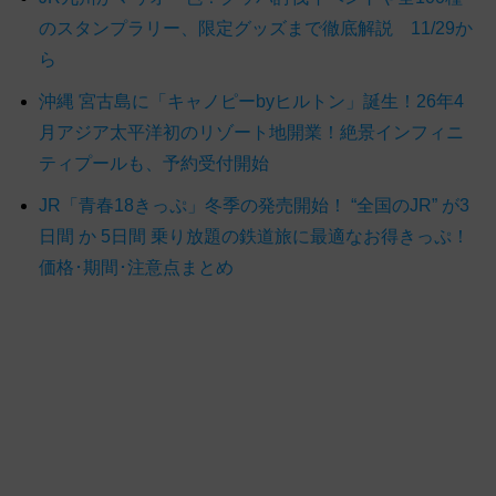
のスタンプラリー、限定グッズまで徹底解説 11/29か
ら
沖縄 宮古島に「キャノピーbyヒルトン」誕生！26年4
月アジア太平洋初のリゾート地開業！絶景インフィニ
ティプールも、予約受付開始
JR「青春18きっぷ」冬季の発売開始！ “全国のJR” が3
日間 か 5日間 乗り放題の鉄道旅に最適なお得きっぷ！
価格･期間･注意点まとめ