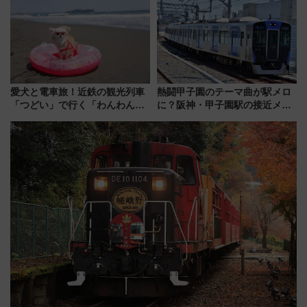
駅からのアクセスも
愛犬と電車旅！近鉄の観光列車
熱闘甲子園のテーマ曲が駅メロ
「つどい」で行く「わんわん列
に？阪神・甲子園駅の接近メロ
車」第5弾！海辺のBBQも楽し
ディがVaundy「かげろう」×向
める日帰りツアー
谷実アレンジの特別仕様へ、8月
5日始発から