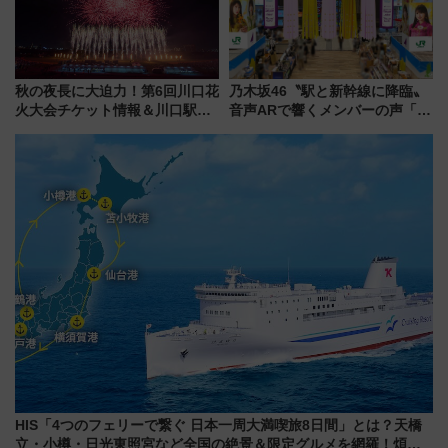
秋の夜長に大迫力！第6回川口花
乃木坂46〝駅と新幹線に降臨〟
火大会チケット情報＆川口駅か
音声ARで響くメンバーの声「真
らのアクセスガイド
夏の全国ツアー2026」
HIS「4つのフェリーで繋ぐ 日本一周大満喫旅8日間」とは？天橋
立・小樽・日光東照宮など全国の絶景＆限定グルメを網羅！煩雑