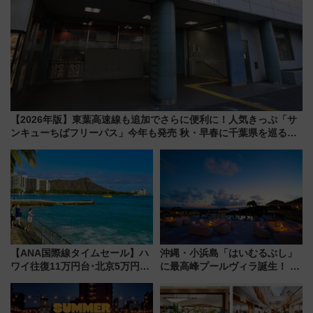
【2026年版】東葉高速線も追加でさらに便利に！人気きっぷ「サ
ンキューちばフリーパス」今年も発売 秋・早春に千葉県を巡るな
ら使い勝手・コスパ抜群
【ANA国際線タイムセール】ハ
沖縄・小浜島「はいむるぶし」
ワイ往復11万円台･北京5万円台
に最高峰プールヴィラ誕生！ 石
～、憧れのビジネスクラスも！
垣島から船で向かう究極のご褒
来春のGW旅行まで狙える激ア
美旅「何もしない贅沢」を体験
ツ路線まとめ（8/10まで）
してみない？