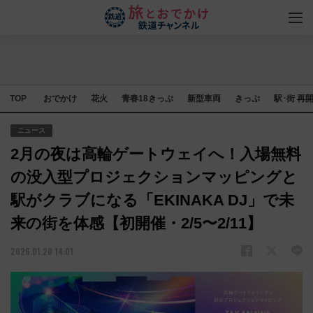
TOP
おでかけ
花火
青春18きっぷ
新型車両
きっぷ
駅･街 再
ニュース
2月の夜は高輪ゲートウェイへ！入場無料
の没入型プロジェクションマッピングと
駅がクラブになる「EKINAKA DJ」で未
来の街を体感【初開催・2/5〜2/11】
2026.01.20 14:01