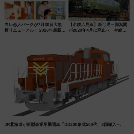
白い恋人パークが7月30日大規
【名鉄広見線】新可児～御嵩間
模リニューアル！ 2026年最新の
が2029年4月に廃止へ 存続協
新エリア・工場見学の見どころ
議終了で100年の歴史に幕
と料金・アクセスを徹底解説
（札幌市）
JR北海道が新型事業用機関車「DD200形式500代」3両導入へ