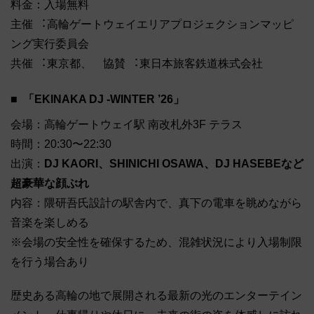
料金：入場無料
主催 ︓⾼輪ゲートウェイエリアプロジェクションマッピ
ング実⾏委員会
共催 ︓東京都、 協賛 ︓東⽇本旅客鉄道株式会社
「EKINAKA DJ -WINTER ’26」
会場：高輪ゲートウェイ駅 南改札外3F テラス
時間：20:30〜22:30
出演：
DJ KAORI、SHINICHI OSAWA、DJ HASEBEなど
超豪華な顔ぶれ
内容：隈研吾氏設計の駅舎内で、真下の電車を眺めながら
音楽を楽しめる
※会場の安全性を確保するため、混雑状況により⼊場制限
を⾏う場合あり
歴史ある高輪の地で展開される最新の光のエンターテイン