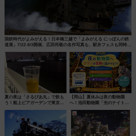
国鉄時代がよみがえる！日本橋三越で「よみがえる にっぽんの鉄
道展」7/22-8/3開催、広田尚敬の名作写真も、駅弁フェスも同時開
催！
夏の夜は「さるびあ丸」で飲も
【岡山】夏休みは夜の動物園
う！船上ビアガーデンで東京湾
へ！池田動物園「光のナイトズ
の夜景を眺めながら軽く一
ー2026」で光と動物が彩る特別
杯……工場直送生ビールや島グ
な夜
ルメが美味い