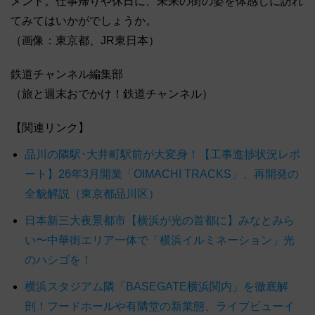
メント。仕事帰りや休日に、未来の街の姿を体感しに訪れ
てみてはいかがでしょうか。
（画像：東京都、JR東日本）
鉄道チャンネル編集部
（旅と週末おでかけ！鉄道チャンネル）
【関連リンク】
品川の隣駅･大井町駅前が大変身！【工事進捗状況レポ
ート】26年3月開業「OIMACHI TRACKS」、再開発の
全貌解説（東京都品川区）
日本新三大夜景都市【横浜が光の首都に】みなとみら
い〜中華街エリア一体で「横浜イルミネーション」光
のハシゴを！
横浜スタジアム隣「BASEGATE横浜関内」を徹底解
剖！フードホールや有隣堂の新業態、ライブビューイ