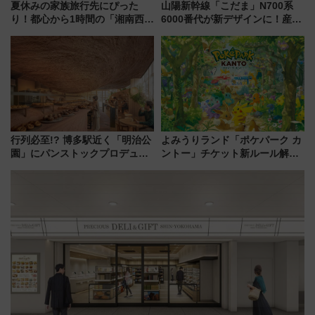
夏休みの家族旅行先にぴった
山陽新幹線「こだま」N700系
り！都心から1時間の「湘南西エ
6000番代が新デザインに！産学
リア」満喫ガイド 鎌倉・江の
連携で描く瀬戸内の波模様 運
島とは異なる魅力を持つ今夏の
用は今冬から
注目スポット
行列必至!? 博多駅近く「明治公
よみうりランド「ポケパーク カ
園」にパンストックプロデュー
ントー」チケット新ルール解
スの新業態『Land Bageri』8/7
説！購入制限の緩和と入場時の
オープン 秋からはビストロ営業
本人確認が11月スタート
も！