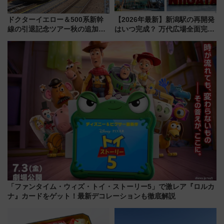
ドクターイエロー＆500系新幹
【2026年最新】新潟駅の再開発
線の引退記念ツアー秋の追加企
はいつ完成？ 万代広場全面完成
画が決定！乗車体験やグッズ・
から「にいがた2キロ」・古町再
ホテル情報まとめ
開発、バスタ新潟構想まで徹底
解説！
「ファンタイム・ウィズ・トイ・ストーリー5」で激レア『ロルカ
ナ』カードをゲット！最新デコレーションも徹底解説