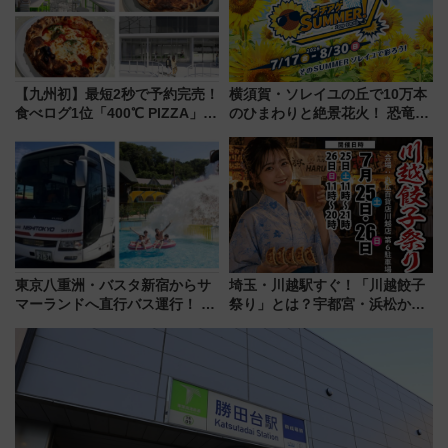
【九州初】最短2秒で予約完売！
横須賀・ソレイユの丘で10万本
食べログ1位「400℃ PIZZA」が
のひまわりと絶景花火！ 恐竜や
博多駅すぐの明治公園に8/7オー
ドッグプールなど三浦半島の日
プン。もつ鍋風など限定メニュ
帰りお出かけ最新情報（2026年
ーも
7月17日～開催）
東京八重洲・バスタ新宿からサ
埼玉・川越駅すぐ！「川越餃子
マーランドへ直行バス運行！ お
祭り」とは？宇都宮・浜松から
トクな1Dayパスで夏のプールと
ご当地和牛まで全国の人気餃子
推し活を楽しもう！（2026年
を食べ比べ【7月25日・26日開
8/1～31）
催】