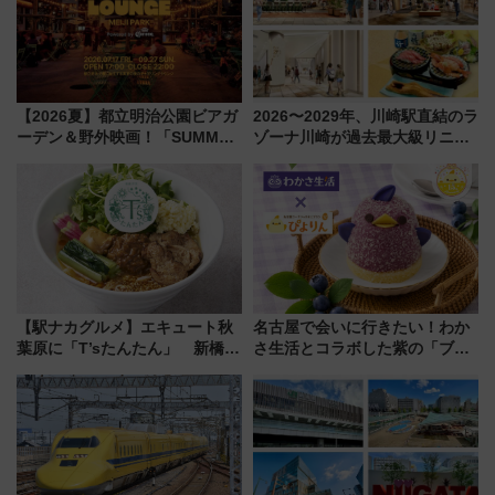
【2026夏】都立明治公園ビアガ
2026〜2029年、川崎駅直結のラ
ーデン＆野外映画！「SUMMER
ゾーナ川崎が過去最大級リニュ
LOUNGE」のアクセスと上映ス
ーアル！ フードコート拡大など
ケジュール 夜風とビール、映画
「いつから何が変わるか」徹底
を満喫！
解説！
【駅ナカグルメ】エキュート秋
名古屋で会いに行きたい！わか
葉原に「T’sたんたん」 新橋に
さ生活とコラボした紫の「ブル
551蓬莱のDNAを継ぐ「東京豚
ーベリーぴよりん」期間限定販
饅」、オムライス専門店「肉と
売
たまご」新グルメ続々登場！
【2026年8月】