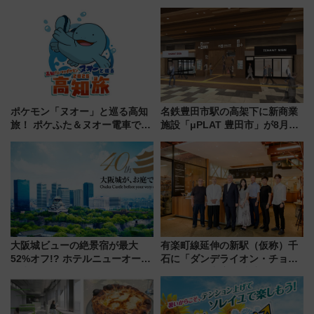
ポケモン「ヌオー」と巡る高知
名鉄豊田市駅の高架下に新商業
旅！ ポケふた＆ヌオー電車で楽
施設「μPLAT 豊田市」が8月26
しむ鉄道スタンプラリーで土佐
日開業！全8店舗が出店し街の新
路の絶景と絶品グルメを満喫！
たな玄関口へ
（7月18日スタート）
大阪城ビューの絶景宿が最大
有楽町線延伸の新駅（仮称）千
52%オフ!? ホテルニューオータ
石に「ダンデライオン・チョコ
ニ大阪の40周年「夏のタイムセ
レート」が出店！ 東京メトロが
ール」で秋の関西旅を豪華にす
1億円出資で挑む新時代のまちづ
る方法（8月20日まで！）
くりとは？