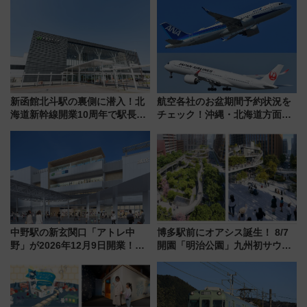
用してストレスフリー旅へ行こ
募集も実施
う！
新函館北斗駅の裏側に潜入！北
航空各社のお盆期間予約状況を
海道新幹線開業10周年で駅長
チェック！沖縄・北海道方面は
室・地下通路など公開イベン
予約急増中、いまから狙うべき
ト 参加方法や体験内容を紹介
日は？
中野駅の新玄関口「アトレ中
博多駅前にオアシス誕生！ 8/7
野」が2026年12月9日開業！新
開園「明治公園」九州初サウナ
改札直結で屋上BBQも楽しめる
TOTOPAや日本一のピザなど絶
注目スポット
品グルメ登場で駅前の過ごし方
はどう変わる？