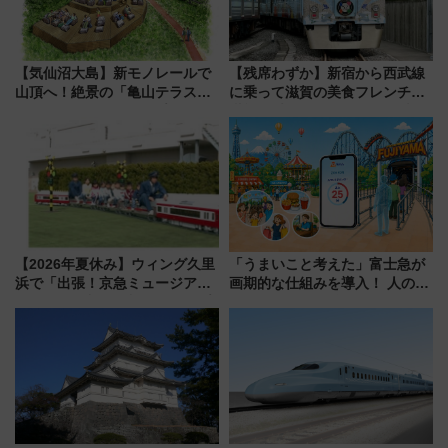
【気仙沼大島】新モノレールで
【残席わずか】新宿から西武線
山頂へ！絶景の「亀山テラス
に乗って滋賀の美食フレンチを
360°」が7月19日オープン、休
堪能？ 大人気レストラン列車
暇村のお得な日帰りプランも登
「52席の至福」で味わう近江牛
場
や伝統文化の特別コラボ
【2026年夏休み】ウィング久里
「うまいこと考えた」富士急が
浜で「出張！京急ミュージア
画期的な仕組みを導入！ 人のか
ム」開催！入場無料でスタンプ
わりにスマホが並ぶ「分身く
ラリーや子ども制服撮影も
ん」始動