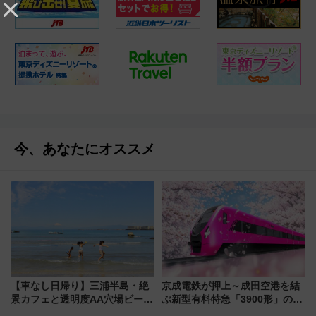
今、あなたにオススメ
【車なし日帰り】三浦半島・絶
京成電鉄が押上～成田空港を結
景カフェと透明度AA穴場ビーチ
ぶ新型有料特急「3900形」のコ
を巡る！ おトクな電車きっぷ活
ンセプト・デザイン公開 愛称