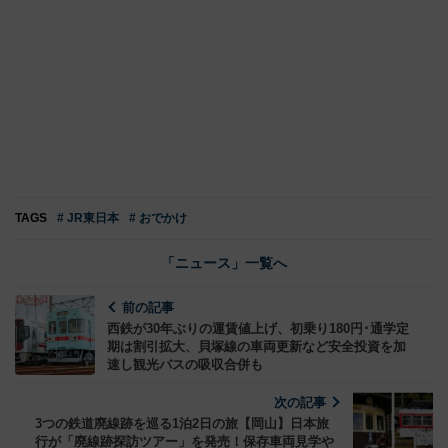
TAGS
# JR東日本
# おでかけ
「ニュース」一覧へ
前の記事
西鉄が30年ぶりの運賃値上げ、初乗り180円･通学定
期は割引拡大、貝塚線の車両更新など安全投資を加
速し観光バスの吸収合併も
次の記事
3つの鉄道廃線跡を巡る1泊2日の旅【岡山】日本旅
行が「廃線跡探訪ツアー」を発売！保存車両見学や