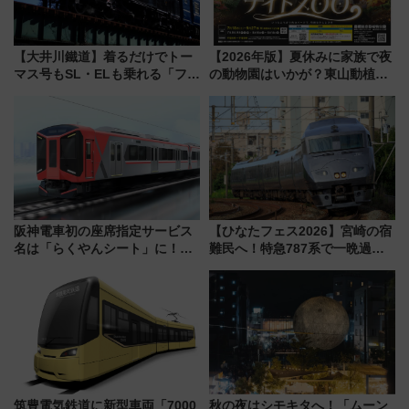
【大井川鐵道】着るだけでトー
【2026年版】夏休みに家族で夜
マス号もSL・ELも乗れる「フリ
の動物園はいかが？東山動植物
ーきっぷTシャツ」8月6日より
園＆のんほいパーク「ナイト
受注販売
ZOO」開催情報
阪神電車初の座席指定サービス
【ひなたフェス2026】宮崎の宿
名は「らくやんシート」に！新
難民へ！特急787系で一晩過ご
型3000系で大阪梅田～山陽姫路
せる夜間滞在型イベント「スワ
を快適移動
ローおひさま」が救世主に？
筑豊電気鉄道に新型車両「7000
秋の夜はシモキタへ！「ムーン