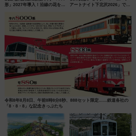
形」2027年導入！沿線の花をイ
アートナイト下北沢2026」でイ
メージしたイエローを採用 車
マーシブシアターやアート巡り
内は落ち着いたゆとりある空間
を満喫しよう
に
令和8年8月8日、午前8時8分8秒、888セット限定……鉄道各社の
「8・8・8」な記念きっぷたち