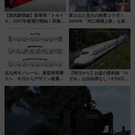
【西武新宿線】新車両「トキイ
富士山と花火の絶景コラボ！
ロ」2027年春運行開始！田無・
2026年「河口湖湖上祭」を楽し
新所沢にも停車 2028年春には
む完全ガイド＆鉄道アクセスの
「第2弾」も
ススメ
北九州モノレール、新型車両導
【明日から】お盆の新幹線「の
入へ 今日からデザイン総選挙
ぞみ」は自由席なし！8月8日午
始まる
前はほぼ満席…でも数時間ズラ
せば空きが見つかることも 混
雑避ける「空席」探しのコツ