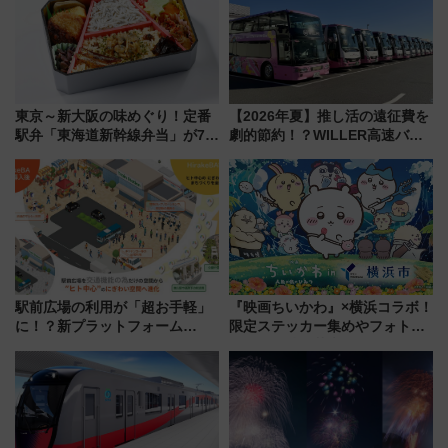
東京～新大阪の味めぐり！定番
【2026年夏】推し活の遠征費を
駅弁「東海道新幹線弁当」が7月
劇的節約！？WILLER高速バス
21日にリニューアル発売
「1km5円セール」やワンコイン
温泉の最強ルート 予約期間・
対象路線まとめ
駅前広場の利用が「超お手軽」
『映画ちいかわ』×横浜コラボ！
に！？新プラットフォーム
限定ステッカー集めやフォトス
「HirakeBA」8月3日始動、ス
ポット、特別花火でみなとみら
マホで簡単申請 物販や演奏会な
いを満喫しよう（花火鑑賞会応
どに【JR東日本】
募は7/12まで！）