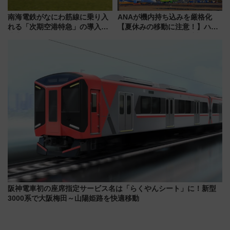
南海電鉄がなにわ筋線に乗り入
ANAが機内持ち込みを厳格化
れる「次期空港特急」の導入を
【夏休みの移動に注意！】ハン
決定！ピニンファリーナによる
ドバッグやPCケースも対象の
日本初の鉄道デザイン
「身の回り品」新サイズ制限
(40×30×20cm)おさらい
阪神電車初の座席指定サービス名は「らくやんシート」に！新型
3000系で大阪梅田～山陽姫路を快適移動