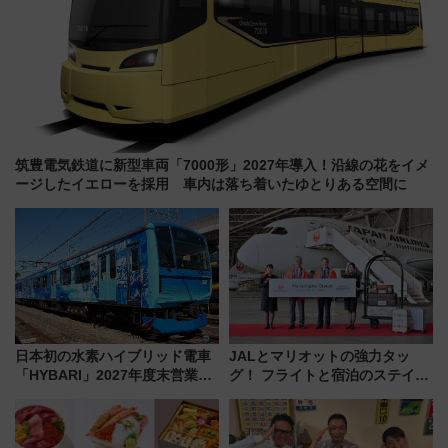
筑豊電気鉄道に新型車両「7000形」2027年導入！沿線の花をイメ
ージしたイエローを採用 車内は落ち着いたゆとりある空間に
日本初の水素ハイブリッド電車
JALとマリオットの強力タッ
「HYBARI」2027年度末営業運
グ！ フライトと宿泊のステイタ
転へ 鉄道・発電・まちづくり
スマッチでFLY ON ポイントや
で水素利活用が加速
上級会員資格を効率よく獲得す
る方法を解説