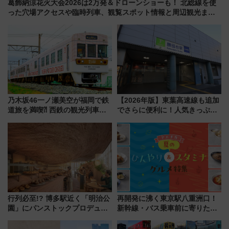
葛飾納涼花火大会2026は2万発＆ドローンショーも！ 北総線を使
った穴場アクセスや臨時列車、観覧スポット情報と周辺観光まと
め（7/28開催）
乃木坂46一ノ瀬美空が福岡で鉄
【2026年版】東葉高速線も追加
道旅を満喫⁈ 西鉄の観光列車
でさらに便利に！人気きっぷ
「THE RAIL KITCHEN
「サンキューちばフリーパス」
CHIKUGO」で巡る福岡･太宰
今年も発売 秋・早春に千葉県を
府･柳川の旅！YouTubeが公開
巡るなら使い勝手・コスパ抜群
に
行列必至!? 博多駅近く「明治公
再開発に沸く東京駅八重洲口！
園」にパンストックプロデュー
新幹線・バス乗車前に寄りたい
スの新業態『Land Bageri』8/7
「ヤエチカ」2026年夏の「ひん
オープン 秋からはビストロ営業
やり＆スタミナグルメ」6選【新