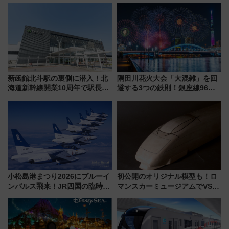
へ！
新函館北斗駅の裏側に潜入！北
隅田川花火大会「大混雑」を回
海道新幹線開業10周年で駅長
避する3つの鉄則！銀座線96本
室・地下通路など公開イベン
増発･浅草線臨時ダイヤ･スカイ
ト 参加方法や体験内容を紹介
ツリー駅の規制まとめ 7/25開催
（2026年）
小松島港まつり2026にブルーイ
初公開のオリジナル模型も！ロ
ンパルス飛来！JR四国の臨時ダ
マンスカーミュージアムでVSE
イヤや駐車場予約を徹底解説
の設計秘話に迫る企画展が7月
15日スタート