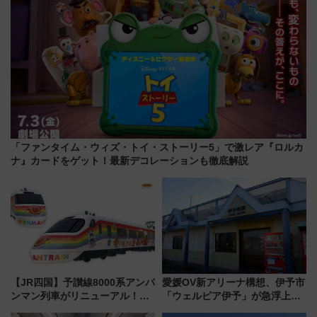
「ファンタイム・ウィズ・トイ・ストーリー5」で激レア『ロルカ
ナ』カードをゲット！最新デコレーションも徹底解説
【JR四国】予讃線8000系アンパ
愛媛OV新アリーナ構想、伊予市
ンマン列車がリニューアル！内
「ウェルピア伊予」が急浮上！
外装デザイン公開 デビューは
サイボウズ青野社長の参加表明