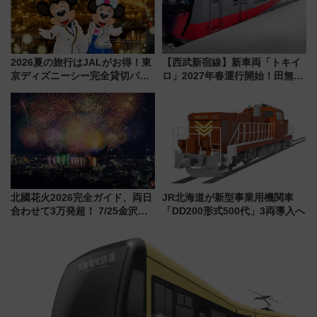
2026夏の旅行はJALがお得！東
【西武新宿線】新車両「トキイ
京ディズニーシー完全貸切パー
ロ」2027年春運行開始！田無・
ティー招待券が当たるキャンペ
新所沢にも停車 2028年春には
ーン始まる 条件は「夏の国内
「第2弾」も
線に2回搭乗」
北國花火2026完全ガイド、両日
JR北海道が新型事業用機関車
合わせて3万発超！ 7/25金沢大
「DD200形式500代」3両導入へ
会・8/1川北大会の2つの花火大
会の日程・アクセス・観覧席ま
とめ（石川県）