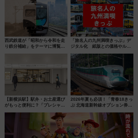
も！
店舗も！】
西武鉄道が「昭和から令和を走
「旅名人の九州満喫きっぷ」デ
り鉄分補給」をテーマに博覧会
ジタル化 紙版との価格やルー
を実施！くすのきホールで8月
ルの違いを解説
14日から 新車両「トキイロ」体
験ブースも アクセスや申込方法
を解説
【新横浜駅】駅弁・お土産選び
2026年夏も必須！「青春18きっ
がもっと便利に？「プレシャス
ぷ 北海道新幹線オプション券」
デリ＆ギフト新横浜」がオープ
自動改札対応ルールと途中下車
ン 場所や営業時間・限定弁当
の罠
を紹介