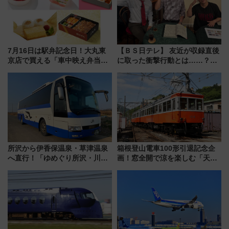
7月16日は駅弁記念日！大丸東
【ＢＳ日テレ】 友近が収録直後
京店で買える「車中映え弁当」
に取った衝撃行動とは……？
フェア【2026年夏】
『友近・礼二の妄想トレイン』
で極上の夏祭り鉄道旅を放送
所沢から伊香保温泉・草津温泉
箱根登山電車100形引退記念企
へ直行！「ゆめぐり所沢・川越
画！窓全開で涼を楽しむ「天然
号」で群馬の温泉旅をもっと気
クーラー体験号」と限定鉄コレ
軽に 運行ダイヤ・運賃を解説
発売