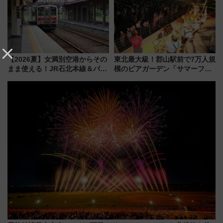
はどう変わる？
【2026夏】女満別空港からその
東北最大級！郡山駅前で7万人規
まま使える！JR石北本線＆バス
模のビアガーデン「サマーフェ
乗り放題「北見・網走周遊フリ
スタ IN KORIYAMA 2026」
ーパス」でおトクに道東観光
7/24-26開催！ 有料席はJRE
（8/3発売）
MALLで予約可能