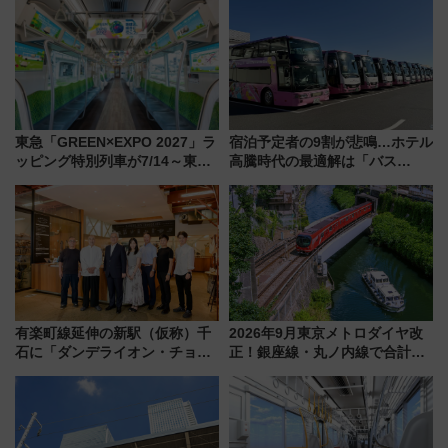
今年12月
で探る鉄道アクセスの未来
東急「GREEN×EXPO 2027」ラ
宿泊予定者の9割が悲鳴…ホテル
ッピング特別列車が7/14～東
高騰時代の最適解は「バス
横・田園都市・目黒線でデビュ
泊」!? WILLER最新調査で判明
ー！ 注目の編成やデザインまと
した、推し活遠征や観光時のリ
め
アルな懐事情
有楽町線延伸の新駅（仮称）千
2026年9月東京メトロダイヤ改
石に「ダンデライオン・チョコ
正！銀座線・丸ノ内線で合計
レート」が出店！ 東京メトロが
212本の大増発、混雑緩和に期
1億円出資で挑む新時代のまちづ
待
くりとは？