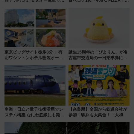
旅！ ポケふた＆ヌオー電車で楽
食べログ1位「400℃ PIZZA」が
しむ鉄道スタンプラリーで土佐
博多駅すぐの明治公園に8/7オー
路の絶景と絶品グルメを満喫！
プン。もつ鍋風など限定メニュ
（7月18日スタート）
ーも
東京ビッグサイト徒歩3分！ 有
誕生15周年の「ぴよりん」が名
明ワシントンホテル改装オープ
古屋市交通局の一日乗車券に！
ン直前「ゆりかもめ運転台付き
東山線では貸切電車も登場【限
客室」や海鮮丼が人気の朝食ビ
定1万5000枚】
ュッフェを現地レポ
南海・日立と量子技術活用でシ
【奈良県】全国から鉄道会社が
ステム構築 なにわ筋線にも期待
参加！駅弁も大集合！「大和鉄
乗務員・車両計画作業を短縮へ
道まつり2026」が8月8日・9日
に開催決定