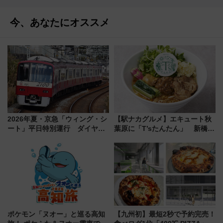
今、あなたにオススメ
2026年夏・京急「ウィング・シ
【駅ナカグルメ】エキュート秋
ート」平日特別運行 ダイヤ・
葉原に「T’sたんたん」 新橋に
乗車方法を解説！2階建てバスや
551蓬莱のDNAを継ぐ「東京豚
三浦海岸を堪能できるお出かけ
饅」、オムライス専門店「肉と
プランもご紹介
たまご」新グルメ続々登場！
【2026年8月】
ポケモン「ヌオー」と巡る高知
【九州初】最短2秒で予約完売！