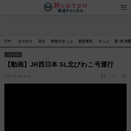
TOP
おでかけ
花火
青春18きっぷ
新型車両
きっぷ
駅･街 再
ニュース
【動画】JR西日本 SL北びわこ号運行
2017.05.09 18:05