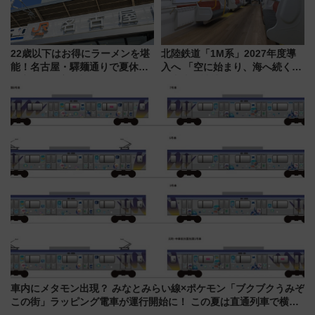
22歳以下はお得にラーメンを堪
北陸鉄道「1M系」2027年度導
能！名古屋・驛麺通りで夏休み
入へ 「空に始まり、海へ続く」
限定「U22応援割り」が7月21日
白山比咩神社をモチーフにした
よりスタート
神秘的なデザイン
車内にメタモン出現？ みなとみらい線×ポケモン「ブクブクうみぞ
この街」ラッピング電車が運行開始に！ この夏は直通列車で横浜