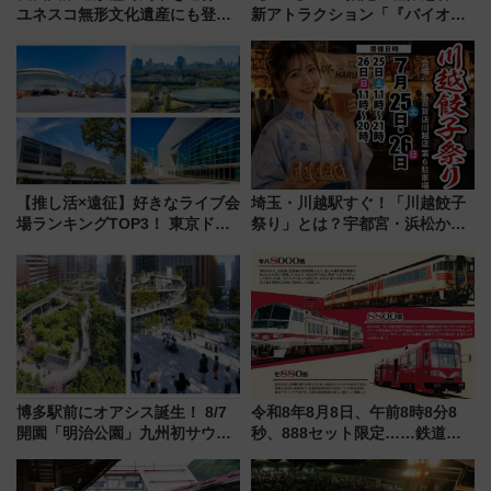
ユネスコ無形文化遺産にも登録
新アトラクション「『バイオハ
された「郡上おどり」楽しむ人
ザード レクイエム』 ザ・ダイ
に 乗車には予約が必要
ブ」今秋登場 ―予測不能の恐
怖に泣き叫べ―
【推し活×遠征】好きなライブ会
埼玉・川越駅すぐ！「川越餃子
場ランキングTOP3！ 東京ドー
祭り」とは？宇都宮・浜松から
ムや大阪城ホールが選ばれる理
ご当地和牛まで全国の人気餃子
由と交通アクセス術、ライブ会
を食べ比べ【7月25日・26日開
場に何を求める？
催】
博多駅前にオアシス誕生！ 8/7
令和8年8月8日、午前8時8分8
開園「明治公園」九州初サウナ
秒、888セット限定……鉄道各
TOTOPAや日本一のピザなど絶
社の「8・8・8」な記念きっぷ
品グルメ登場で駅前の過ごし方
たち