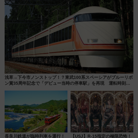
浅草→下今市ノンストップ！？東武100系スペーシアがブルーリボ
ン賞35周年記念で「デビュー当時の停車駅」を再現 運転時刻や
特急券の買い方を紹介
長良川鉄道が臨時列車を運行！
【USJ】R-15指定の極限恐怖！