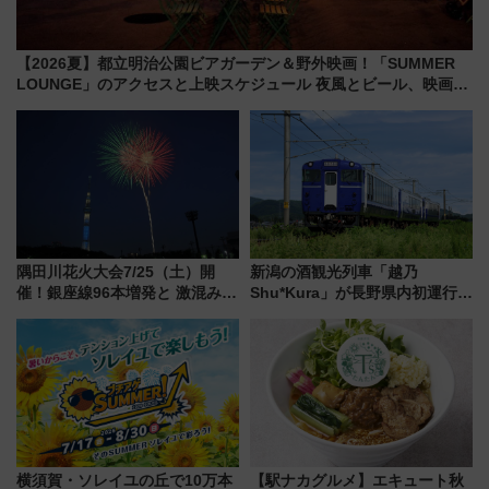
【2026夏】都立明治公園ビアガーデン＆野外映画！「SUMMER
LOUNGE」のアクセスと上映スケジュール 夜風とビール、映画を
満喫！
隅田川花火大会7/25（土）開
新潟の酒観光列車「越乃
催！銀座線96本増発と 激混みの
Shu*Kura」が長野県内初運行！
「浅草駅」を回避する最寄り駅･
地酒と食を味わう信州プレDC特
アクセス攻略法、2万発の花火が
別企画
都心の夜に！
横須賀・ソレイユの丘で10万本
【駅ナカグルメ】エキュート秋