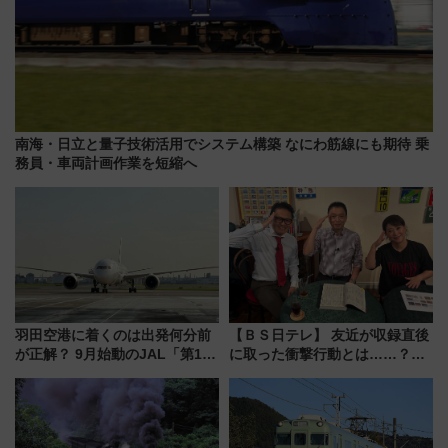
南海・日立と量子技術活用でシステム構築 なにわ筋線にも期待 乗
務員・車両計画作業を短縮へ
羽田空港に着くのは出発何分前
【ＢＳ日テレ】 友近が収録直後
が正解？ 9月始動のJAL「第1タ
に取った衝撃行動とは……？
ーミナル北側サテライト」は徒
『友近・礼二の妄想トレイン』
歩1キロ超え！ 知っておきたい
で極上の夏祭り鉄道旅を放送
変更点まとめ