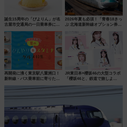
誕生15周年の「ぴよりん」が名
2026年夏も必須！「青春18きっ
古屋市交通局の一日乗車券に！
ぷ 北海道新幹線オプション券」
東山線では貸切電車も登場【限
自動改札対応ルールと途中下車
定1万5000枚】
の罠
再開発に沸く東京駅八重洲口！
JR東日本×櫻坂46の大型コラボ
新幹線・バス乗車前に寄りたい
「櫻坂46と、鉄道で旅しよ
「ヤエチカ」2026年夏の「ひん
う。」が7月20日より始動！新
やり＆スタミナグルメ」6選【新
潟・長野・庄内へ
店舗も！】