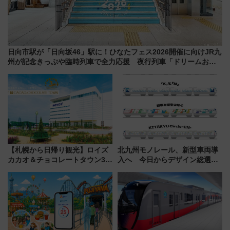
日向市駅が「日向坂46」駅に！ひなたフェス2026開催に向けJR九
州が記念きっぷや臨時列車で全力応援 夜行列車「ドリームおひ
さま号」も走る
【札幌から日帰り観光】ロイズ
北九州モノレール、新型車両導
カカオ＆チョコレートタウン3周
入へ 今日からデザイン総選挙
年！ 9月は入場料半額やチョコ
始まる
詰め放題を開催、ロイズタウン
駅からのアクセスも