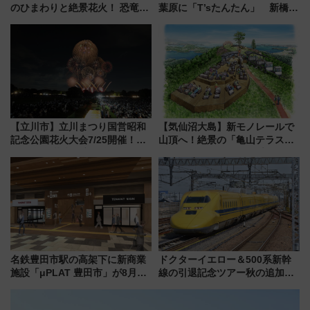
のひまわりと絶景花火！ 恐竜や
葉原に「T’sたんたん」 新橋に
ドッグプールなど三浦半島の日
551蓬莱のDNAを継ぐ「東京豚
帰りお出かけ最新情報（2026年
饅」、オムライス専門店「肉と
7月17日～開催）
たまご」新グルメ続々登場！
【2026年8月】
【立川市】立川まつり国営昭和
【気仙沼大島】新モノレールで
記念公園花火大会7/25開催！
山頂へ！絶景の「亀山テラス
5000発の花火が夜を彩る 今年は
360°」が7月19日オープン、休
混雑に要注意、その理由は
暇村のお得な日帰りプランも登
場
名鉄豊田市駅の高架下に新商業
ドクターイエロー＆500系新幹
施設「μPLAT 豊田市」が8月26
線の引退記念ツアー秋の追加企
日開業！全8店舗が出店し街の新
画が決定！乗車体験やグッズ・
たな玄関口へ
ホテル情報まとめ