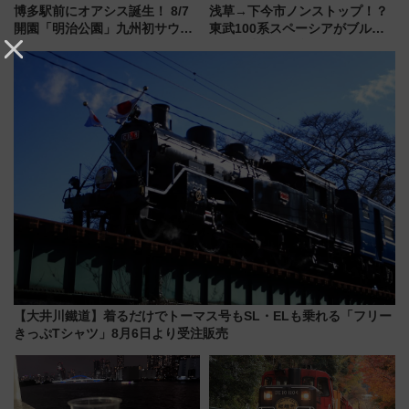
博多駅前にオアシス誕生！ 8/7
浅草→下今市ノンストップ！？
開園「明治公園」九州初サウナ
東武100系スペーシアがブルー
TOTOPAや日本一のピザなど絶
リボン賞35周年記念で「デビュ
品グルメ登場で駅前の過ごし方
ー当時の停車駅」を再現 運転
はどう変わる？
時刻や特急券の買い方を紹介
【大井川鐵道】着るだけでトーマス号もSL・ELも乗れる「フリー
きっぷTシャツ」8月6日より受注販売