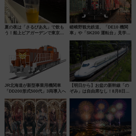
夏の夜は「さるびあ丸」で飲も
嵯峨野観光鉄道、「DE10 機関
う！船上ビアガーデンで東京湾
車」や「SK200 運転台」見学ツ
の夜景を眺めながら軽く一
アーを開催！ ラストランイベン
杯……工場直送生ビールや島グ
トの一環で激レア体験できちゃ
ルメが美味い
うかも 参加方法やスケジュール
をご紹介
JR北海道が新型事業用機関車
【明日から】お盆の新幹線「の
「DD200形式500代」3両導入へ
ぞみ」は自由席なし！8月8日午
前はほぼ満席…でも数時間ズラ
せば空きが見つかることも 混
雑避ける「空席」探しのコツ