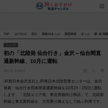
TOP
おでかけ
花火
青春18きっぷ
新型車両
きっぷ
駅･街 再
ニュース
初の「北陸発 仙台行き」金沢～仙台間直
通新幹線、10月に運転
2017.07.15 06:07
JR西日本金沢支社とJR東日本北陸営業センターは、金沢
発着・仙台行き団体用直通新幹線を10月23・25日に運転
します。「北陸エリア発、東北周遊向け商品」で、北陸新
幹線と東北新幹線を、大宮乗り換えなしで結ぶ列車です。