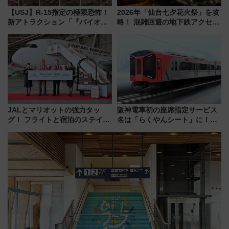
【USJ】R-15指定の極限恐怖！
2026年「仙台七夕花火祭」を攻
新アトラクション「『バイオハ
略！ 混雑回避の地下鉄アクセス
ザード レクイエム』 ザ・ダイ
からまだ買える有料席情報、花
ブ」今秋登場 ―予測不能の恐
火前に楽しむ仙台観光ルートま
怖に泣き叫べ―
で解説！
JALとマリオットの強力タッ
阪神電車初の座席指定サービス
グ！ フライトと宿泊のステイタ
名は「らくやんシート」に！新
スマッチでFLY ON ポイントや
型3000系で大阪梅田～山陽姫路
上級会員資格を効率よく獲得す
を快適移動
る方法を解説