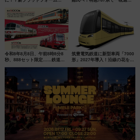
「HirakeBA」8月3日始動、ス
せる夜間滞在型イベント「スワ
マホで簡単申請 物販や演奏会な
ローおひさま」が救世主に？
どに【JR東日本】
令和8年8月8日、午前8時8分8
筑豊電気鉄道に新型車両「7000
秒、888セット限定……鉄道各
形」2027年導入！沿線の花をイ
社の「8・8・8」な記念きっぷ
メージしたイエローを採用 車
たち
内は落ち着いたゆとりある空間
に