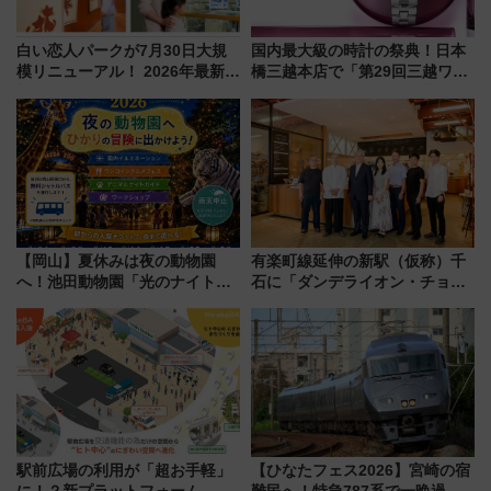
白い恋人パークが7月30日大規
国内最大級の時計の祭典！日本
模リニューアル！ 2026年最新の
橋三越本店で「第29回三越ワー
新エリア・工場見学の見どころ
ルドウォッチフェア」開幕
と料金・アクセスを徹底解説
【2026年8月5日～25日】
（札幌市）
【岡山】夏休みは夜の動物園
有楽町線延伸の新駅（仮称）千
へ！池田動物園「光のナイトズ
石に「ダンデライオン・チョコ
ー2026」で光と動物が彩る特別
レート」が出店！ 東京メトロが
な夜
1億円出資で挑む新時代のまちづ
くりとは？
駅前広場の利用が「超お手軽」
【ひなたフェス2026】宮崎の宿
に！？新プラットフォーム
難民へ！特急787系で一晩過ご