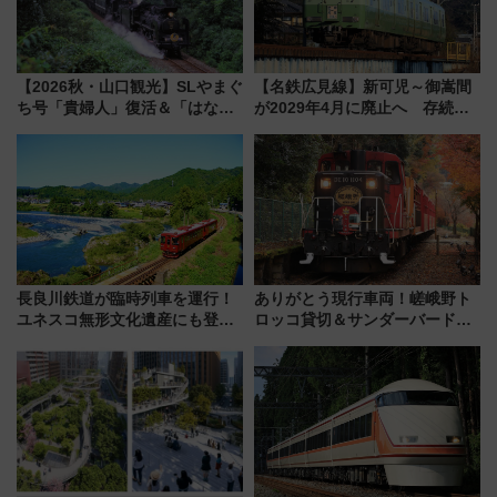
【2026秋・山口観光】SLやまぐ
【名鉄広見線】新可児～御嵩間
ち号「貴婦人」復活＆「はなあ
が2029年4月に廃止へ 存続協
かり」初走行区間も！山口DCの
議終了で100年の歴史に幕
注目観光列車まとめ きっぷの取
り方は？
長良川鉄道が臨時列車を運行！
ありがとう現行車両！嵯峨野ト
ユネスコ無形文化遺産にも登録
ロッコ貸切＆サンダーバードレ
された「郡上おどり」楽しむ人
ストランで語り合う秋の京都
に 乗車には予約が必要
斉藤雪乃＆福原トシヒロと行
く！9月13日「京都の鉄道満喫
ツアー」開催