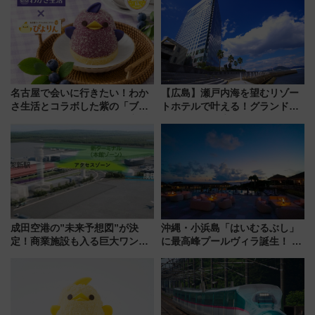
名古屋で会いに行きたい！わか
【広島】瀬戸内海を望むリゾー
さ生活とコラボした紫の「ブル
トホテルで叶える！グランドプ
ーベリーぴよりん」期間限定販
リンスホテル広島のフォトウエ
売
ディング＆カジュアルパーティ
ープラン
成田空港の”未来予想図”が決
沖縄・小浜島「はいむるぶし」
定！商業施設も入る巨大ワンタ
に最高峰プールヴィラ誕生！ 石
ーミナル、京成の高架新駅整備
垣島から船で向かう究極のご褒
で新型特急が品川･羽田とを結
美旅「何もしない贅沢」を体験
ぶ！ JR空港駅は2面3線化！
してみない？