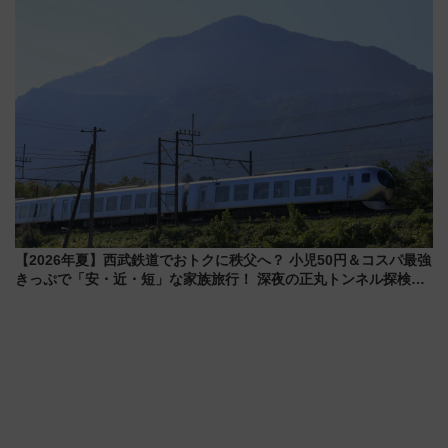
【2026年夏】西武鉄道でおトクに秩父へ？ 小児50円＆コスパ最強
きっぷで「安・近・短」な家族旅行！ 深夜の正丸トンネル探検や
特急ラビューも