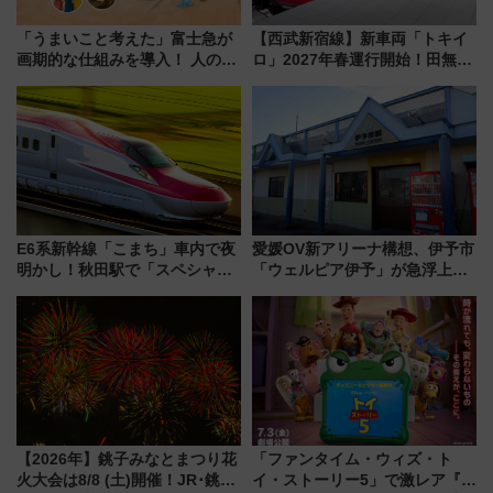
「うまいこと考えた」富士急が
【西武新宿線】新車両「トキイ
画期的な仕組みを導入！ 人のか
ロ」2027年春運行開始！田無・
わりにスマホが並ぶ「分身く
新所沢にも停車 2028年春には
ん」始動
「第2弾」も
E6系新幹線「こまち」車内で夜
愛媛OV新アリーナ構想、伊予市
明かし！秋田駅で「スペシャル
「ウェルピア伊予」が急浮上！
ナイト」8月開催、料金や予約方
サイボウズ青野社長の参加表明
法は？
で探る鉄道アクセスの未来
【2026年】銚子みなとまつり花
「ファンタイム・ウィズ・ト
火大会は8/8 (土)開催！JR･銚子
イ・ストーリー5」で激レア『ロ