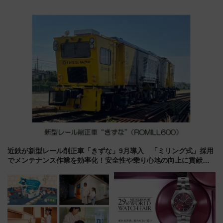
電鉄の臨時列車やアクセス情
ルカナ』カードをゲット！最新
報、利根川に咲く8,000発の大迫
デコレーションも徹底解説
力＆屋台を満喫
近鉄が新型レール削正車「きずな」9月導入 「ミリング式」採用
でメンテナンス作業を効率化！安全性や乗り心地の向上に貢献す
るだけでなく、全線区で活躍するための仕組みも