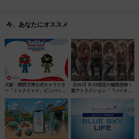
今、あなたにオススメ
大阪・関西万博公式キャラクタ
【USJ】R-15指定の極限恐怖！
ー「ミャクミャク」ピンバッジ
新アトラクション「『バイオハ
新登場！関西の駅構内などで7月
ザード レクイエム』 ザ・ダイ
中旬発売
ブ」今秋登場 ―予測不能の恐
怖に泣き叫べ―