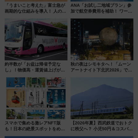
「うまいこと考えた」富士急が
ANA「お試し二地域プラン」参
画期的な仕組みを導入！ 人のか
加で航空券費用を補助！ ワーケ
わりにスマホが並ぶ「分身く
ーションや週末移住に最適な自
ん」始動
治体は？ 2026年は対象のエリア
が拡大！
約半数が「お盆は帰省予定な
秋の夜はシモキタへ！「ムーン
し」！物価高・運賃値上げが財
アートナイト下北沢2026」でイ
布を直撃、往復1万円以内なら帰
マーシブシアターやアート巡り
りたいけど……【WILLER お盆
を満喫しよう
帰省動向調査】
スマホで集める激レアNFT版
【2026年夏】西武鉄道でおトク
も！日本の絶景スポットをめぐ
に秩父へ？ 小児50円＆コスパ最
って集める「索道印(さくどうい
強きっぷで「安・近・短」な家