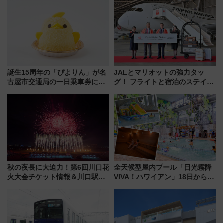
誕生15周年の「ぴよりん」が名
JALとマリオットの強力タッ
古屋市交通局の一日乗車券に！
グ！ フライトと宿泊のステイタ
東山線では貸切電車も登場【限
スマッチでFLY ON ポイントや
定1万5000枚】
上級会員資格を効率よく獲得す
る方法を解説
秋の夜長に大迫力！第6回川口花
全天候型屋内プール「日光霧降
火大会チケット情報＆川口駅か
VIVA！ハワイアン」18日から営
らのアクセスガイド
業開始 小さなお子様連れのフ
ァミリーから大人まで幅広い世
代が一日中楽しる夏のリゾート
を楽しんで