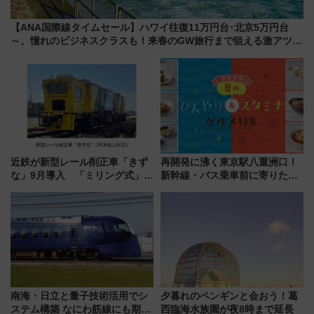
【ANA国際線タイムセール】ハワイ往復11万円台･北京5万円台
～、憧れのビジネスクラスも！来春のGW旅行まで狙える激アツ路
線まとめ（8/10まで）
近鉄が新型レール削正車「きず
再開発に沸く東京駅八重洲口！
な」9月導入 「ミリング式」採
新幹線・バス乗車前に寄りたい
用でメンテナンス作業を効率
「ヤエチカ」2026年夏の「ひん
化！安全性や乗り心地の向上に
やり＆スタミナグルメ」6選【新
貢献するだけでなく、全線区で
店舗も！】
活躍するための仕組みも
南海・日立と量子技術活用でシ
夕暮れのペンギンと会おう！葛
ステム構築 なにわ筋線にも期待
西臨海水族園が夜8時まで延長