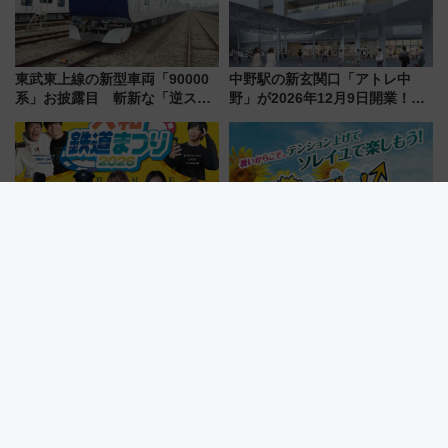
東武東上線の新型車両「90000
中野駅の新玄関口「アトレ中
系」お披露目 斬新な「逆スラ
野」が2026年12月9日開業！新
ント式」の先頭形状と明るく開
改札直結で屋上BBQも楽しめる
放的な車内空間に注目、デビュ
注目スポット
ーは9月
【奈良県】全国から鉄道会社が
横須賀・ソレイユの丘で10万本
参加！駅弁も大集合！「大和鉄
のひまわりと絶景花火！ 恐竜や
道まつり2026」が8月8日・9日
ドッグプールなど三浦半島の日
に開催決定
帰りお出かけ最新情報（2026年
7月17日～開催）