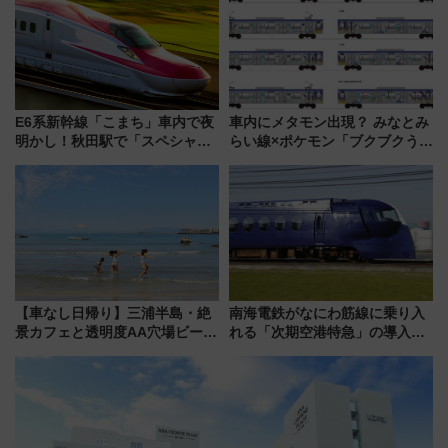
ュッフェを現地レポ
E6系新幹線「こまち」車内で夜
車内にメタモン出現？ みなとみ
明かし！秋田駅で「スペシャル
らい線×ポケモン「ブクブクうみ
ナイト」8月開催、料金や予約方
ぞこの街」ラッピング電車が運
法は？
行開始に！ この夏は直通列車で
横浜へ！
【車なし日帰り】三浦半島・絶
南海電鉄がなにわ筋線に乗り入
景カフェと透明度AA穴場ビーチ
れる「次期空港特急」の導入を
を巡る！ おトクな電車きっぷ活
決定！ピニンファリーナによる
用してストレスフリー旅へ行こ
日本初の鉄道デザイン
う！