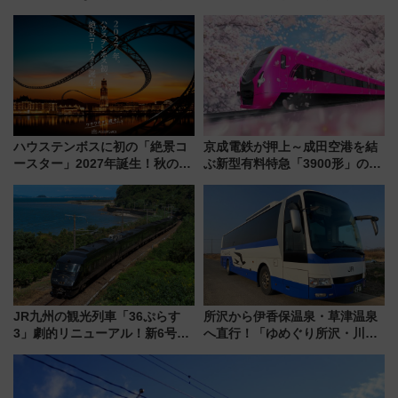
乗務員・車両計画作業を短縮へ
ハウステンボスに初の「絶景コ
京成電鉄が押上～成田空港を結
ースター」2027年誕生！秋の
ぶ新型有料特急「3900形」のコ
「すんごいハロウィン」見どこ
ンセプト・デザイン公開 愛称
ろも一挙紹介
募集も実施
JR九州の観光列車「36ぷらす
所沢から伊香保温泉・草津温泉
3」劇的リニューアル！新6号車
へ直行！「ゆめぐり所沢・川越
“1〜2名用グリーン個室”と曜日
号」で群馬の温泉旅をもっと気
別 “プレミアムランチ”導入･ル
軽に 運行ダイヤ・運賃を解説
ートや価格など解説