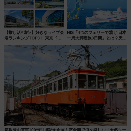
【推し活×遠征】好きなライブ会
HIS「4つのフェリーで繋ぐ 日本
場ランキングTOP3！ 東京ドー
一周大満喫旅8日間」とは？天橋
ムや大阪城ホールが選ばれる理
立・小樽・日光東照宮など全国
由と交通アクセス術、ライブ会
の絶景＆限定グルメを網羅！煩
場に何を求める？
雑な手続きも不要でお手軽に楽
しめるプランが登場
箱根登山電車100形引退記念企画！窓全開で涼を楽しむ「天然クー