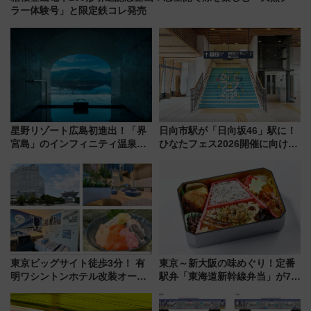
ラー体験号」と限定鉄コレ発売
星野リゾート広島初進出！「界
日向市駅が「日向坂46」駅に！
宮島」のインフィニティ温泉と
ひなたフェス2026開催に向けJR
古式サウナ「石風呂」を大解剖
九州が記念きっぷや臨時列車で
宿泊料金・アクセスは？（2026
全力応援 夜行列車「ドリーム
年7月23日開業）
おひさま号」も走る
東京ビッグサイト徒歩3分！ 有
東京～新大阪の味めぐり！定番
明ワシントンホテル改装オープ
駅弁「東海道新幹線弁当」が7月
ン直前「ゆりかもめ運転台付き
21日にリニューアル発売
客室」や海鮮丼が人気の朝食ビ