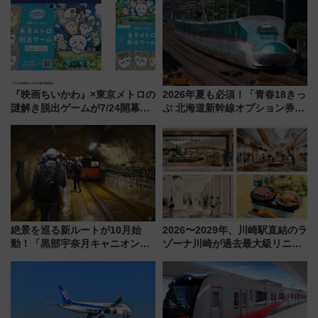
を満喫！
事業の全貌
『映画ちいかわ』×東京メトロの
2026年夏も必須！「青春18きっ
謎解き脱出ゲームが7/24開幕！
ぷ 北海道新幹線オプション券」
オリジナル24時間券の買い方と
自動改札対応ルールと途中下車
遊び方を解説！（7/10発売開
の罠
始）
絶景を巡る新ルートが10月始
2026〜2029年、川崎駅直結のラ
動！「黒部宇奈月キャニオンル
ゾーナ川崎が過去最大級リニュ
ート」と旅の拠点「欅平ラウン
ーアル！ フードコート拡大など
ジ」がオープン
「いつから何が変わるか」徹底
解説！