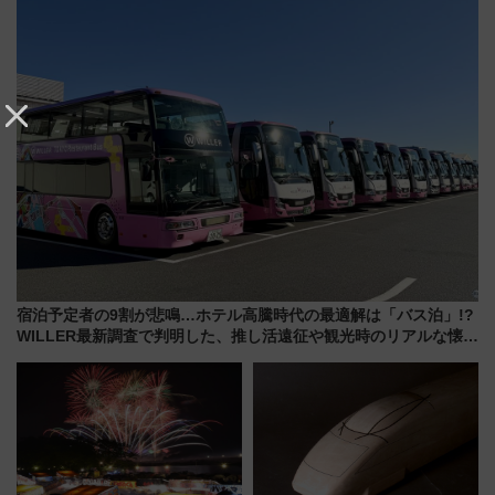
ん)」企画がスタート
族旅行！ 深夜の正丸トンネル探
検や特急ラビューも
宿泊予定者の9割が悲鳴…ホテル高騰時代の最適解は「バス泊」!?
WILLER最新調査で判明した、推し活遠征や観光時のリアルな懐事
情