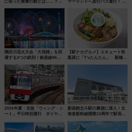
に取った衝撃行動とは……？
マーランドへ直行バス運行！ お
『友近・礼二の妄想トレイン』
トクな1Dayパスで夏のプールと
で極上の夏祭り鉄道旅を放送
推し活を楽しもう！（2026年
8/1～31）
隅田川花火大会「大混雑」を回
【駅ナカグルメ】エキュート秋
避する3つの鉄則！銀座線96本
葉原に「T’sたんたん」 新橋に
増発･浅草線臨時ダイヤ･スカイ
551蓬莱のDNAを継ぐ「東京豚
ツリー駅の規制まとめ 7/25開催
饅」、オムライス専門店「肉と
（2026年）
たまご」新グルメ続々登場！
【2026年8月】
2026年夏・京急「ウィング・シ
新函館北斗駅の裏側に潜入！北
ート」平日特別運行 ダイヤ・
海道新幹線開業10周年で駅長
乗車方法を解説！2階建てバスや
室・地下通路など公開イベン
三浦海岸を堪能できるお出かけ
ト 参加方法や体験内容を紹介
プランもご紹介