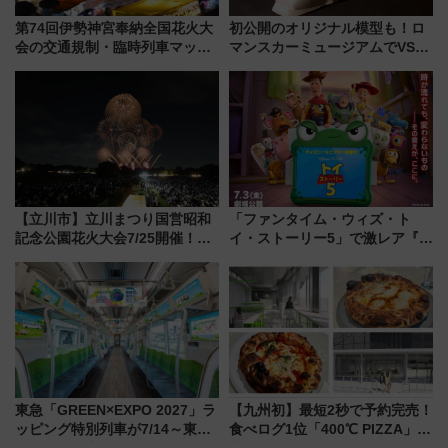
第74回伊勢神宮奉納全国花火大
初公開のオリジナル模型も！ロ
会の交通規制・臨時列車マッ
マンスカーミュージアムでVSE
プ！JR東海・近鉄で快適にアク
の設計秘話に迫る企画展が7月
セス
15日スタート
【立川市】立川まつり国営昭和
「ファンタイム・ウィズ・ト
記念公園花火大会7/25開催！
イ・ストーリー5」で激レア『ロ
5000発の花火が夜を彩る 今年は
ルカナ』カードをゲット！最新
混雑に要注意、その理由は
デコレーションも徹底解説
東急「GREEN×EXPO 2027」ラ
【九州初】最短2秒で予約完売！
ッピング特別列車が7/14～東
食べログ1位「400℃ PIZZA」が