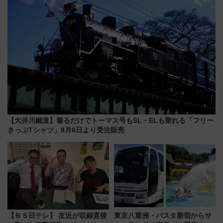
【大井川鐵道】着るだけでトーマス号もSL・ELも乗れる「フリー
きっぷTシャツ」8月6日より受注販売
【ＢＳ日テレ】 友近が収録直後
東京八重洲・バスタ新宿からサ