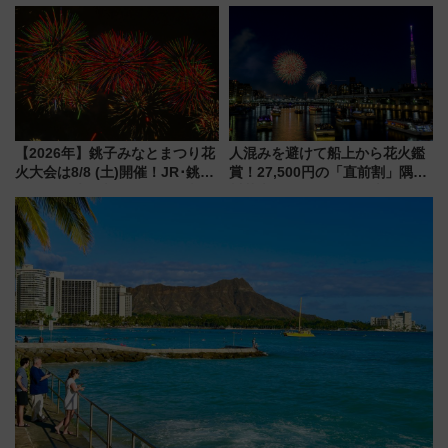
横・田園都市・目黒線でデビュ
博多駅すぐの明治公園に8/7オー
ー！ 注目の編成やデザインまと
プン。もつ鍋風など限定メニュ
め
ーも
【2026年】銚子みなとまつり花
人混みを避けて船上から花火鑑
火大会は8/8 (土)開催！JR･銚子
賞！27,500円の「直前割」隅田
電鉄の臨時列車やアクセス情
川花火クルーズはデパ地下グル
報、利根川に咲く8,000発の大迫
メも持ち込みOK
力＆屋台を満喫