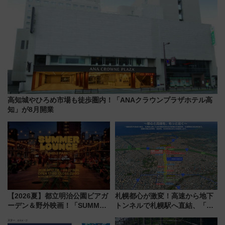
高知城やひろめ市場も徒歩圏内！「ANAクラウンプラザホテル高
知」が8月開業
【2026夏】都立明治公園ビアガ
札幌都心が激変！高速から地下
ーデン＆野外映画！「SUMMER
トンネルで札幌駅へ直結、「創
LOUNGE」のアクセスと上映ス
成川通都心アクセス道路」が7月
ケジュール 夜風とビール、映画
から本格着工、延長4.8km整備