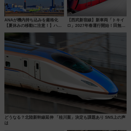
ANAが機内持ち込みを厳格化
【西武新宿線】新車両「トキイ
【夏休みの移動に注意！】ハン
ロ」2027年春運行開始！田無・
ドバッグやPCケースも対象の
新所沢にも停車 2028年春には
「身の回り品」新サイズ制限
「第2弾」も
(40×30×20cm)おさらい
どうなる？北陸新幹線延伸 「桂川案」決定も課題あり SNS上の声
は