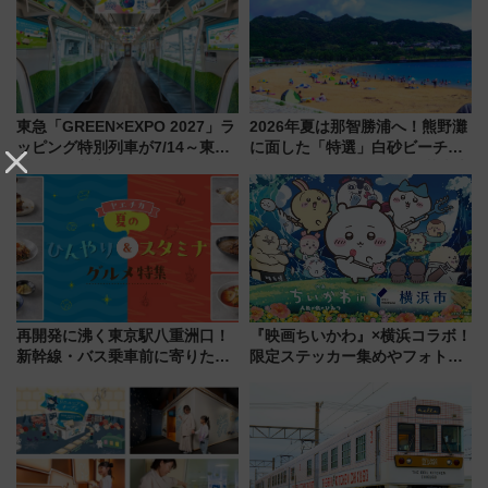
東急「GREEN×EXPO 2027」ラ
2026年夏は那智勝浦へ！熊野灘
ッピング特別列車が7/14～東
に面した「特選」白砂ビーチは
横・田園都市・目黒線でデビュ
必見 「第17回那智勝浦町花火大
ー！ 注目の編成やデザインまと
会」は8月11日開催！
め
再開発に沸く東京駅八重洲口！
『映画ちいかわ』×横浜コラボ！
新幹線・バス乗車前に寄りたい
限定ステッカー集めやフォトス
「ヤエチカ」2026年夏の「ひん
ポット、特別花火でみなとみら
やり＆スタミナグルメ」6選【新
いを満喫しよう（花火鑑賞会応
店舗も！】
募は7/12まで！）