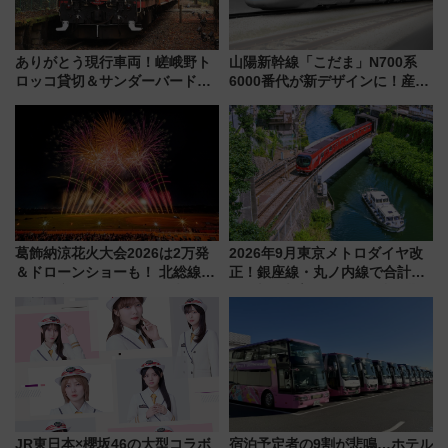
ありがとう現行車両！嵯峨野ト
山陽新幹線「こだま」N700系
ロッコ貸切＆サンダーバードレ
6000番代が新デザインに！産学
ストランで語り合う秋の京都
連携で描く瀬戸内の波模様 運
斉藤雪乃＆福原トシヒロと行
用は今冬から
く！9月13日「京都の鉄道満喫
ツアー」開催
葛飾納涼花火大会2026は2万発
2026年9月東京メトロダイヤ改
＆ドローンショーも！ 北総線を
正！銀座線・丸ノ内線で合計
使った穴場アクセスや臨時列
212本の大増発、混雑緩和に期
車、観覧スポット情報と周辺観
待
光まとめ（7/28開催）
JR東日本×櫻坂46の大型コラボ
宿泊予定者の9割が悲鳴…ホテル