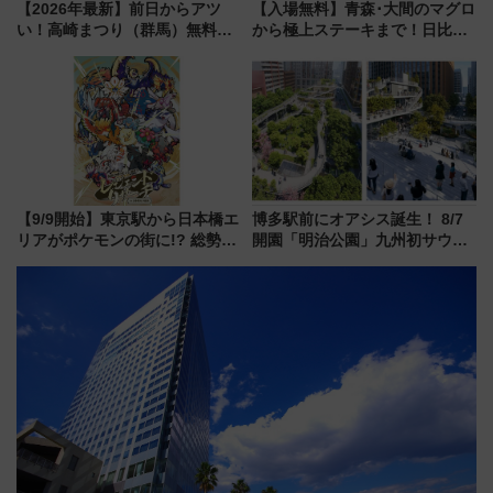
【2026年最新】前日からアツ
【入場無料】青森･大間のマグロ
い！高崎まつり（群馬）無料観
から極上ステーキまで！日比谷
覧エリアから初開催100人みこ
公園で「んめぇ青森フェス」と
しまで
人気フードフェス「肉祭」が同
時開催に！
【9/9開始】東京駅から日本橋エ
博多駅前にオアシス誕生！ 8/7
リアがポケモンの街に!? 総勢
開園「明治公園」九州初サウナ
100匹以上が出現「レジェンド
TOTOPAや日本一のピザなど絶
リサーチ」本格謎解き・グッズ
品グルメ登場で駅前の過ごし方
情報まとめ
はどう変わる？