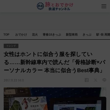
TOP
おでかけ
花火
青春18きっぷ
新型車両
きっぷ
駅･街 再
トレンド
女性はホントに似合う服を探してい
る……新幹線車内で読んだ「骨格診断×パ
ーソナルカラー 本当に似合うBest事典」
2017.11.22 14:11