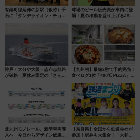
有楽町線延伸の新駅（仮称）千
球場のビール販売員が車内に登
石に「ダンデライオン・チョコ
場！夏の移動を盛り上げるJR九
レート」が出店！ 東京メトロが
州「ビール新幹線」7月31日・8
1億円出資で挑む新時代のまちづ
月7日限定 ソフトバンクホーク
くりとは？
スとコラボ
神戸・大分や大阪・志布志航路
【九州初】最短2秒で予約完売！
が破格！夏休み限定の「さんふ
食べログ1位「400℃ PIZZA」が
らわあスペシャルセール」スタ
博多駅すぐの明治公園に8/7オー
ート 夕朝食ビュッフェ付きで
プン。もつ鍋風など限定メニュ
快適な船旅はいかが？
ーも
北九州モノレール、新型車両導
【奈良県】全国から鉄道会社が
入へ 今日からデザイン総選挙
参加！駅弁も大集合！「大和鉄