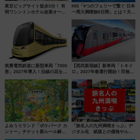
東京ビッグサイト徒歩3分！ 有
HIS「4つのフェリーで繋ぐ 日本
明ワシントンホテル改装オープ
一周大満喫旅8日間」とは？天橋
ン直前「ゆりかもめ運転台付き
立・小樽・日光東照宮など全国
客室」や海鮮丼が人気の朝食ビ
の絶景＆限定グルメを網羅！煩
ュッフェを現地レポ
雑な手続きも不要でお手軽に楽
しめるプランが登場
筑豊電気鉄道に新型車両「7000
【西武新宿線】新車両「トキイ
形」2027年導入！沿線の花をイ
ロ」2027年春運行開始！田無・
メージしたイエローを採用 車
新所沢にも停車 2028年春には
内は落ち着いたゆとりある空間
「第2弾」も
に
よみうりランド「ポケパーク カ
「旅名人の九州満喫きっぷ」デ
ントー」チケット新ルール解
ジタル化 紙版との価格やルー
説！購入制限の緩和と入場時の
ルの違いを解説