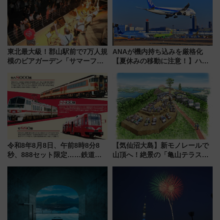
東北最大級！郡山駅前で7万人規
ANAが機内持ち込みを厳格化
模のビアガーデン「サマーフェ
【夏休みの移動に注意！】ハン
スタ IN KORIYAMA 2026」
ドバッグやPCケースも対象の
7/24-26開催！ 有料席はJRE
「身の回り品」新サイズ制限
MALLで予約可能
(40×30×20cm)おさらい
令和8年8月8日、午前8時8分8
【気仙沼大島】新モノレールで
秒、888セット限定……鉄道各
山頂へ！絶景の「亀山テラス
社の「8・8・8」な記念きっぷ
360°」が7月19日オープン、休
たち
暇村のお得な日帰りプランも登
場