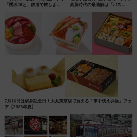
「櫻坂46と、鉄道で旅しよ
高騰時代の最適解は「バス
う。」が7月20日より始動！新
泊」!? WILLER最新調査で判明
潟・長野・庄内へ
した、推し活遠征や観光時のリ
アルな懐事情
7月16日は駅弁記念日！大丸東京店で買える「車中映え弁当」フェ
ア【2026年夏】