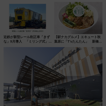
始まる
道まつり2026」が8月8日・9日
に開催決定
近鉄が新型レール削正車「きず
【駅ナカグルメ】エキュート秋
な」9月導入 「ミリング式」採
葉原に「T’sたんたん」 新橋に
用でメンテナンス作業を効率
551蓬莱のDNAを継ぐ「東京豚
化！安全性や乗り心地の向上に
饅」、オムライス専門店「肉と
貢献するだけでなく、全線区で
たまご」新グルメ続々登場！
活躍するための仕組みも
【2026年8月】