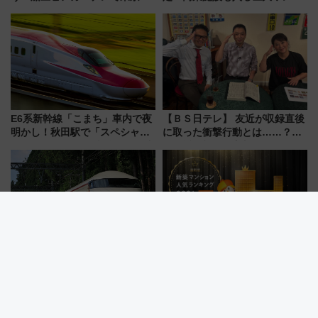
の夜景を眺めながら軽く一
ーミナル、京成の高架新駅整備
杯……工場直送生ビールや島グ
で新型特急が品川･羽田とを結
ルメが美味い
ぶ！ JR空港駅は2面3線化！
E6系新幹線「こまち」車内で夜
【ＢＳ日テレ】 友近が収録直後
明かし！秋田駅で「スペシャル
に取った衝撃行動とは……？
ナイト」8月開催、料金や予約方
『友近・礼二の妄想トレイン』
法は？
で極上の夏祭り鉄道旅を放送
浅草→下今市ノンストップ！？
全国1位は小田原のタワーマンシ
東武100系スペーシアがブルー
ョン！新幹線通勤が変える？
リボン賞35周年記念で「デビュ
「住みたい街」の最新トレンド
ー当時の停車駅」を再現 運転
【新築マンション人気ランキン
時刻や特急券の買い方を紹介
グ】