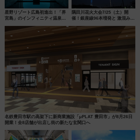
星野リゾート広島初進出！「界
隅田川花火大会7/25（土）開
宮島」のインフィニティ温泉と
催！銀座線96本増発と 激混みの
古式サウナ「石風呂」を大解剖
「浅草駅」を回避する最寄り駅･
宿泊料金・アクセスは？（2026
アクセス攻略法、2万発の花火が
年7月23日開業）
都心の夜に！
名鉄豊田市駅の高架下に新商業施設「μPLAT 豊田市」が8月26日
開業！全8店舗が出店し街の新たな玄関口へ