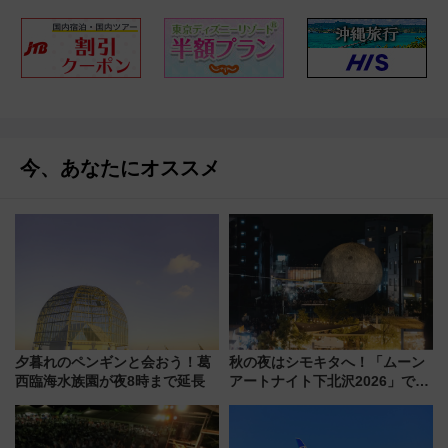
今、あなたにオススメ
夕暮れのペンギンと会おう！葛
秋の夜はシモキタへ！「ムーン
西臨海水族園が夜8時まで延長
アートナイト下北沢2026」でイ
マーシブシアターやアート巡り
を満喫しよう