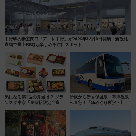
中野駅の新玄関口「アトレ中野」が2026年12月9日開業！新改札
直結で屋上BBQも楽しめる注目スポット
気になる第1位の弁当は？ グラ
所沢から伊香保温泉・草津温泉
ンスタ東京「東京駅限定弁当
へ直行！「ゆめぐり所沢・川越
2026 売上ランキング」
号」で群馬の温泉旅をもっと気
軽に 運行ダイヤ・運賃を解説