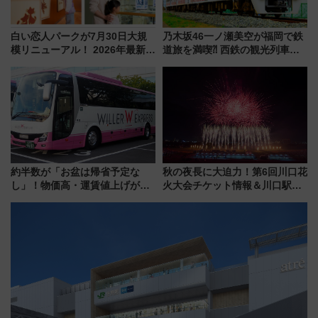
白い恋人パークが7月30日大規
乃木坂46一ノ瀬美空が福岡で鉄
模リニューアル！ 2026年最新の
道旅を満喫⁈ 西鉄の観光列車
新エリア・工場見学の見どころ
「THE RAIL KITCHEN
と料金・アクセスを徹底解説
CHIKUGO」で巡る福岡･太宰
（札幌市）
府･柳川の旅！YouTubeが公開
に
約半数が「お盆は帰省予定な
秋の夜長に大迫力！第6回川口花
し」！物価高・運賃値上げが財
火大会チケット情報＆川口駅か
布を直撃、往復1万円以内なら帰
らのアクセスガイド
りたいけど……【WILLER お盆
帰省動向調査】