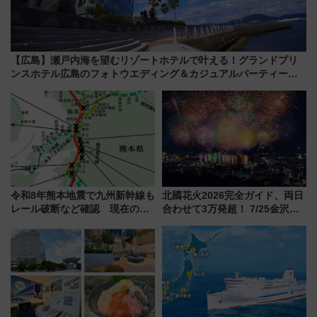
【広島】瀬戸内海を望むリゾートホテルで叶える！グランドプリ
ンスホテル広島のフォトウエディング＆カジュアルパーティープ
ラン
令和8年熊本地震で九州新幹線も
北國花火2026完全ガイド、両日
レール破断など確認 現在の運
合わせて3万発超！ 7/25金沢大
転見合わせ状況と交通網への影
会・8/1川北大会の2つの花火大
響
会の日程・アクセス・観覧席ま
とめ（石川県）