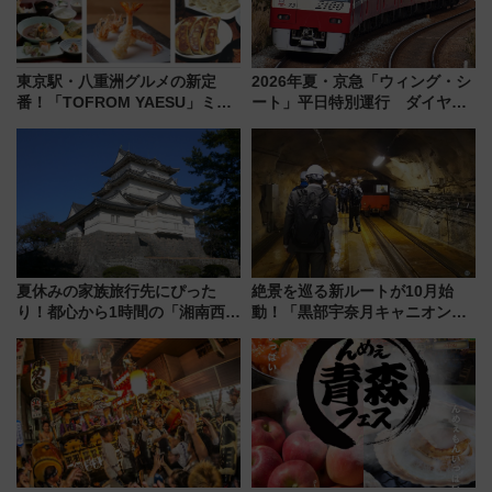
東京駅・八重洲グルメの新定
2026年夏・京急「ウィング・シ
番！「TOFROM YAESU」ミシ
ート」平日特別運行 ダイヤ・
ュラン店から大衆酒場まで68店
乗車方法を解説！2階建てバスや
舗が集結した食の空間を徹底解
三浦海岸を堪能できるお出かけ
剖！（9/10開業）
プランもご紹介
夏休みの家族旅行先にぴった
絶景を巡る新ルートが10月始
り！都心から1時間の「湘南西エ
動！「黒部宇奈月キャニオンル
リア」満喫ガイド 鎌倉・江の
ート」と旅の拠点「欅平ラウン
島とは異なる魅力を持つ今夏の
ジ」がオープン
注目スポット