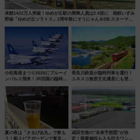
来館1422万人突破！ゆめが丘駅の乗降人員は2.4倍に 相鉄いずみ
野線「ゆめが丘ソラトス」2周年祭にそうにゃん＆DB.スターマン
が登場
小松島港まつり2026にブルーイ
長良川鉄道が臨時列車を運行！
ンパルス飛来！JR四国の臨時ダ
ユネスコ無形文化遺産にも登録
イヤや駐車場予約を徹底解説
された「郡上おどり」楽しむ人
に 乗車には予約が必要
夏の夜は「さるびあ丸」で飲も
成田空港の”未来予想図”が決
う！船上ビアガーデンで東京湾
定！商業施設も入る巨大ワンタ