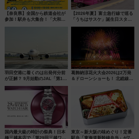
【奈良県】全国から鉄道会社が
【2026年夏】富士急行線で巡る
参加！駅弁も大集合！「大和鉄
「うちはサスケ」誕生日スタン
道まつり2026」が8月8日・9日
プラリー！富士急ハイランド限
に開催決定
定グルメ＆グッズ徹底ガイド
羽田空港に着くのは出発何分前
葛飾納涼花火大会2026は2万発
が正解？ 9月始動のJAL「第1タ
＆ドローンショーも！ 北総線を
ーミナル北側サテライト」は徒
使った穴場アクセスや臨時列
歩1キロ超え！ 知っておきたい
車、観覧スポット情報と周辺観
変更点まとめ
光まとめ（7/28開催）
国内最大級の時計の祭典！日本
東京～新大阪の味めぐり！定番
橋三越本店で「第29回三越ワー
駅弁「東海道新幹線弁当」が7月