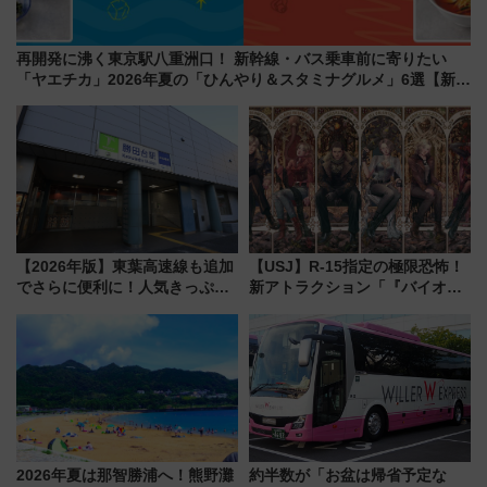
再開発に沸く東京駅八重洲口！ 新幹線・バス乗車前に寄りたい
「ヤエチカ」2026年夏の「ひんやり＆スタミナグルメ」6選【新店
舗も！】
【2026年版】東葉高速線も追加
【USJ】R-15指定の極限恐怖！
でさらに便利に！人気きっぷ
新アトラクション「『バイオハ
「サンキューちばフリーパス」
ザード レクイエム』 ザ・ダイ
今年も発売 秋・早春に千葉県を
ブ」今秋登場 ―予測不能の恐
巡るなら使い勝手・コスパ抜群
怖に泣き叫べ―
2026年夏は那智勝浦へ！熊野灘
約半数が「お盆は帰省予定な