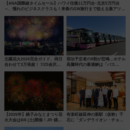
【ANA国際線タイムセール】ハワイ往復11万円台･北京5万円台
～、憧れのビジネスクラスも！来春のGW旅行まで狙える激アツ路
線まとめ（8/10まで）
北國花火2026完全ガイド、両日
宿泊予定者の9割が悲鳴…ホテル
合わせて3万発超！ 7/25金沢大
高騰時代の最適解は「バス
会・8/1川北大会の2つの花火大
泊」!? WILLER最新調査で判明
会の日程・アクセス・観覧席ま
した、推し活遠征や観光時のリ
とめ（石川県）
アルな懐事情
【2026年】銚子みなとまつり花
有楽町線延伸の新駅（仮称）千
火大会は8/8 (土)開催！JR･銚子
石に「ダンデライオン・チョコ
電鉄の臨時列車やアクセス情
レート」が出店！ 東京メトロが