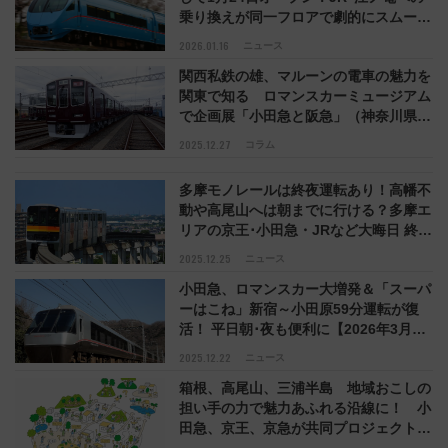
乗り換えが同一フロアで劇的にスムーズ
に！
2026.01.16
ニュース
関西私鉄の雄、マルーンの電車の魅力を
関東で知る ロマンスカーミュージアム
で企画展「小田急と阪急」（神奈川県海
老名市）【コラム】
2025.12.27
コラム
多摩モノレールは終夜運転あり！高幡不
動や高尾山へは朝までに行ける？多摩エ
リアの京王･小田急・JRなど大晦日 終夜
運転の有無まとめ
2025.12.25
ニュース
小田急、ロマンスカー大増発＆「スーパ
ーはこね」新宿～小田原59分運転が復
活！ 平日朝･夜も便利に【2026年3月ダ
イヤ改正】
2025.12.22
ニュース
箱根、高尾山、三浦半島 地域おこしの
担い手の力で魅力あふれる沿線に！ 小
田急、京王、京急が共同プロジェクト始