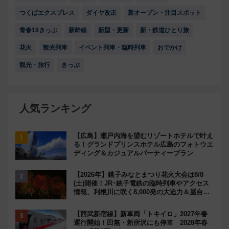
つくばエクスプレス
ダイヤ改正
新オープン・注目スポット
青春18きっぷ
新幹線
新型・更新
新・鉄道ひとり旅
花火
観光列車
イベント列車・臨時列車
おでかけ
観光・旅行
きっぷ
人気ランキング
【広島】瀬戸内海を望むリゾートホテルで叶え
る！グランドプリンスホテル広島のフォトウエ
ディング＆カジュアルパーティープラン
【2026年】銚子みなとまつり花火大会は8/8
(土)開催！JR･銚子電鉄の臨時列車やアクセス
情報、利根川に咲く8,000発の大迫力＆屋台を
満喫
【西武新宿線】新車両「トキイロ」2027年春
運行開始！田無・新所沢にも停車 2028年春