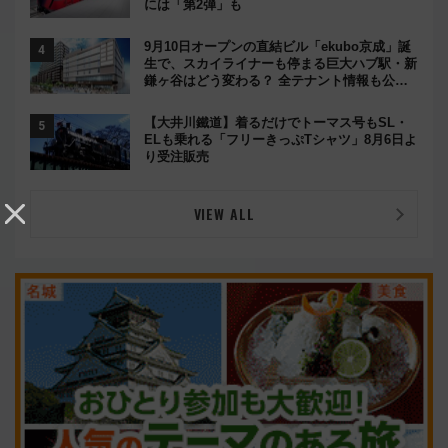
には「第2弾」も
9月10日オープンの直結ビル「ekubo京成」誕
生で、スカイライナーも停まる巨大ハブ駅・新
鎌ヶ谷はどう変わる？ 全テナント情報も公
開！
【大井川鐵道】着るだけでトーマス号もSL・
ELも乗れる「フリーきっぷTシャツ」8月6日よ
り受注販売
VIEW ALL