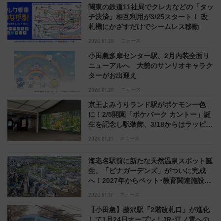
関東の鉄道11社局でクレカなどの「タッ
チ決済」相互利用が3/25スタート！ 改
札機にかざすだけでシームレス移動
2026.01.28
ニュース
小田急多摩センター駅、2月内装全面リ
ニューアルへ 大勢のサンリオキャラク
ターがお出迎え
2026.01.28
ニュース
京王よみうりランド駅がポケモン一色
に！2/5開園「ポケパーク カントー」誕
生を記念し駅装飾、3/18からはラッピン
グ電車も
2026.01.21
ニュース
海老名駅前に新たな天然温泉スポット誕
生、「ビナガーデンズ」がついに完成
へ！2027年からペット･教育関連施設、
ホテルなど続々オープン
2026.01.17
ニュース
【小田急】藤沢駅「2階改札口」が進化
して1月24日オープン！JR･江ノ電への