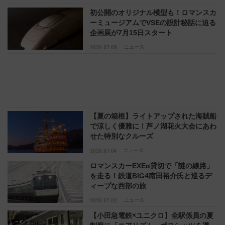
初公開のオリジナル模型も！ロマンスカ
ーミュージアムでVSEの設計秘話に迫る
企画展が7月15日スタート
2026.07.09
ニュース
【夏の箱根】ライトアップされた海賊船
で涼しく優雅に！芦ノ湖花火大会にあわ
せた特別なクルーズ
2026.07.04
ニュース
ロマンスカーEXEα貸切で「謎の線路」
を走る！鉄道BIG4南田裕介氏と巡るデ
ィープな西部の旅
2026.07.02
ニュース
【小田急電鉄×ユニクロ】全駅係員の夏