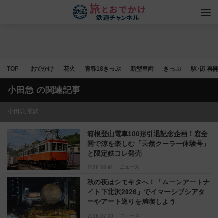
TOP
おでかけ
花火
青春18きっぷ
新型車両
きっぷ
駅･街 再
小田急
の関連記事
小田急電鉄
箱根登山電車100形引退記念企画！窓全
開で涼を楽しむ「天然クーラー体験号」
と限定鉄コレ発売
2026.08.04
ニュース
秋の夜はシモキタへ！「ムーンアートナ
イト下北沢2026」でイマーシブシアタ
ーやアート巡りを満喫しよう
2026.07.30
ニュース