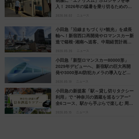
制服に「エアリズム」ポロシャツを導
入！ 2026年の猛暑を乗り切るための、
鉄道会社の熱中症対策
2026.06.02
ニュース
小田急「沿線まちづくり×観光」を成長
軸へ！新宿西口再開発やロマンスカー新
造で箱根･湘南へ送客、中期経営計画ア
ップデート
2026.05.26
ニュース
小田急「新型ロマンスカー80000形」
2029年デビューへ、新宿駅の巨大再開
発や3000形AI防犯カメラの導入など、
2026年度設備投資586億円
2026.05.19
ニュース
小田急の新提案「駅～貸し切りタクシー
利用」で “神奈川の酒蔵を巡るツアー”
全6コース、駅から手ぶらで楽しむ 周辺
観光＋日本酒 の旅
2026.05.15
ニュース