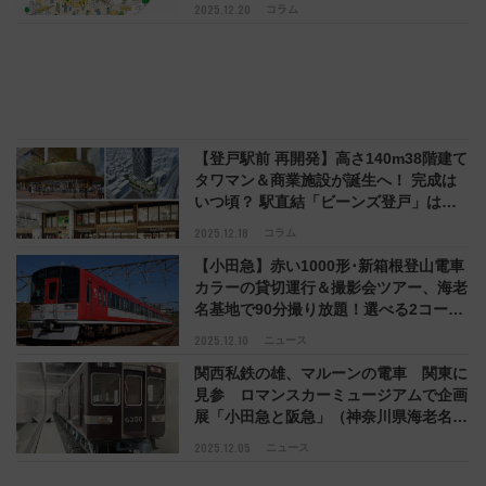
動【コラム】
2025.12.20
コラム
【登戸駅前 再開発】高さ140m38階建て
タワマン＆商業施設が誕生へ！ 完成は
いつ頃？ 駅直結「ビーンズ登戸」は
2026年春開業（川崎市）
2025.12.18
コラム
【小田急】赤い1000形･新箱根登山電車
カラーの貸切運行＆撮影会ツアー、海老
名基地で90分撮り放題！選べる2コース
で発売
2025.12.10
ニュース
関西私鉄の雄、マルーンの電車 関東に
見参 ロマンスカーミュージアムで企画
展「小田急と阪急」（神奈川県海老名
市）
2025.12.05
ニュース